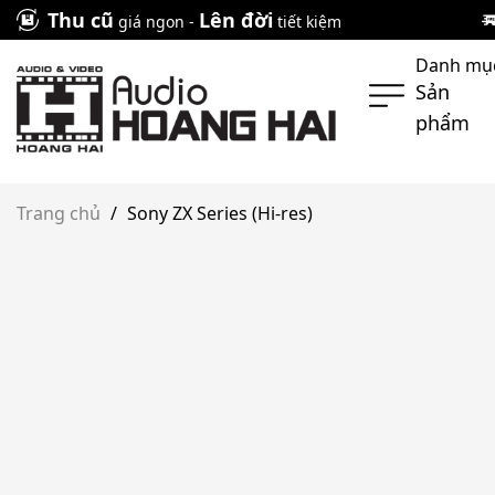
Skip
Thu cũ
Lên đời
giá ngon -
tiết kiệm
to
Danh mụ
content
Sản
phẩm
Trang chủ
/
Sony ZX Series (Hi-res)