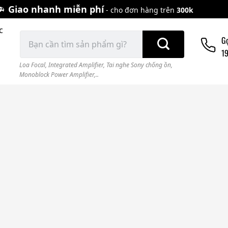
Giao nhanh miễn phí
- cho đơn hàng trên
300k
c
Tìm
G
kiếm:
1
Loa Focal
,
Integrated Amplifier
,
Tai nghe Sony chống ồn
,
Monoblock Power Amplifier,..