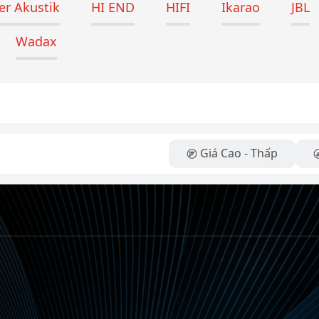
r Akustik
HI END
HIFI
Ikarao
JBL
Wadax
Giá Cao - Thấp