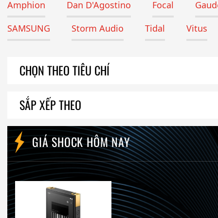
Amphion
Dan D'Agostino
Focal
Gaude
SAMSUNG
Storm Audio
Tidal
Vitus
CHỌN THEO TIÊU CHÍ
SẮP XẾP THEO
GIÁ SHOCK HÔM NAY