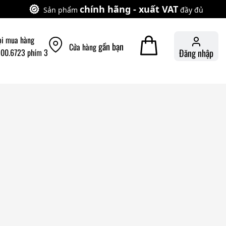
chính hãng - xuất VAT
Sản phẩm
đầy đủ
ọi mua hàng
gần bạn
Cửa hàng
900.6723 phím 3
Đăng nhập