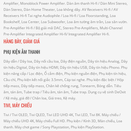
Amplifier, Monoblock Power Amplifier.
Dàn âm thanh Hi-fi
/ Dàn Mini Stereo,
Dàn Stereo, Dàn Home Theater, Loa không dây.
AV Receivers Hi-fi
/ AV
Receivers Hi-fi
Tai nghe Audiophile
/
Loa Hi-fi
/ Loa Floorstanding, Loa
Bookshelf, Loa Center, Loa Subwoofer, Loa âm tường âm trần, Loa sân vườn.
Pre-Amplifier Hi-fi
/ Bộ giải mã DAC, Stereo Pre-Amplifiers, Multi-Channel
Pre-Amplifier
Integrated Amplifier Hi-fi
/ Integrated Amplifier Hi-fi.
HÀNG BÀY, GIẢM GIÁ
PHỤ KIỆN ÂM THANH
Dây dẫn
/ Dây loa, Dây nối cầu loa, Dây điện nguồn, Dây tín hiệu Analog, Dây
tín hiệu Digital, Dây tín hiệu HDMI, Dây tín hiệu USB, Dây tín hiệu Phono.
Phụ
kiện nâng cấp
/ Lọc điện, Ổ cắm điện, Phụ kiện nguồn điện, Phụ kiện tín hiệu,
Cầu chì, Phụ kiện kết nối giắc 3.5mm, Cáp tai nghe.
Phụ kiện đặc biệt
/ Hộp
tiếp mass, Dây tiếp mass, Chân kê chống rung, Tonearm, Bóng dẫn.
Tiêu
âm, tán âm, Tube trap
/ Tiêu âm, tán âm, Tube trap.
Dụng cụ vệ sinh DeOxit
/
Kệ máy, giá đỡ
/ Chân loa, Giá treo, Kệ máy.
TIVI, MÁY CHIẾU
Tivi
/ Tivi OLED, Tivi QLED, Tivi LED UHD 4K, Tivi LED, Tivi 8K.
Máy chiếu
/
Máy chiếu UHD 4K, Máy chiếu Full HD.
Phụ kiện
/ Kính 3D, Màn chiếu, Loa
thanh.
Máy chơi game
/ Sony Playstation, Phụ kiện PlayStation.