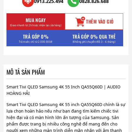
0913.225.494
0828.826.688
MUA NGAY
THÊM VÀO GIỎ
(Giao nhanh từ 2h hoặc nhận tại cửa hàng)
TRẢ GÓP 0%
TRẢ GÓP 0% QUA THẺ
Trả trước chỉ từ 2.000.000đ
(Không phí chuyển đổi 3 - 6 tháng)
MÔ TẢ SẢN PHẨM
Smart Tivi QLED Samsung 4K 55 Inch QA55Q60D | AUDIO
HOÀNG HẢI
Smart Tivi QLED Samsung 4K 55 inch QA55Q60D chính là sự
lựa chọn hoàn hảo nếu như bạn đang tìm kiếm chiếc tivi
hiện đại và có màn hình lớn ấn tượng của Samsung. Sản
phẩm được trang bị nhiều công nghệ để mang đến cho
người xem những màn trình diễn mãn nhãn với âm thanh