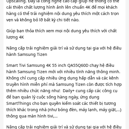
Upscaling. Đây là công nghệ cao cấp giúp hệ thống có thể
cải thiện chất lượng hình ảnh lên chuẩn 4K để mọi khách
hàng có thể trải nghiệm nội dung yêu thích một cách trọn
vẹn và không bỏ lỡ bất kỳ chi tiết nào.
Giúp bạn thỏa thích xem mọi nội dung yêu thích với chất
lượng 4K
Nâng cấp trải nghiệm giải trí và sử dụng tại gia với hệ điều
hành Samsung Tizen
Smart Tivi Samsung 4K 55 inch QA55Q60D chạy hệ điều
hành Samsung Tizen mới với nhiều tính năng thông minh.
Không chỉ cung cấp nhiều ứng dụng hấp dẫn và các kênh
truyền hình miễn phí mà Samsung Tizen còn được tích hợp
thêm nhiều chức năng như: Daily+ cung cấp các công cụ
để bạn quản lý cuộc sống hàng ngày, ứng dụng
SmartThings cho bạn quyền kiểm soát các thiết bị tương
thích khác trong nhà (như bóng đèn, máy lạnh, máy giặt,…)
thông qua màn hình tivi,…
Nâng cấp trải nghiệm giải trí và sử dụng tại gia với hệ điều