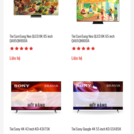
Tivi SamSung Neo QLED 8K 85 inch
Tivi SamSung Neo QLED 8K 65 inch
QA85QN900A
QA65QN800A
Liên hệ
Liên hệ
HẾT HÀNG
HẾT HÀNG
Tivi Sony 4K 43 inch KD-43X75K
Tivi Sony Google 4K 55 inch KD-55X85K