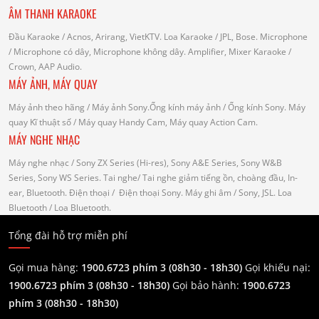
ÂM THANH KARAOKE
Đầu Karaoke
/ Acnos, Arirang, VietKTV.
Loa Karaoke
/ JPL, Bose.
Microphone
/ Microphone có dây, Microphone không dây.
Amplifier, Mixer Karaoke
/
Crown, AAP Audio.
MÁY ẢNH, MÁY QUAY
Máy ảnh theo hãng
/ Máy ảnh Sony.Ống kính máy ảnh / Ống kính Sony.
Máy
quay Kĩ thuật số
/ Máy quay Handy Cam, Máy quay Action Cam.
MÁY NGHE NHẠC
Máy nghe nhạc
/ Sony ZX Series (Hi-res), Sony A&E Series, Sony W&B
Series, Sony WS Series.
Tai nghe
/ Tai nghe giảm tiếng ồn, choàng đầu, In-
ear, Bluetooth.
Điện thoại
/ Điện thoại Sony.
Máy ghi âm
/ Sony, JSL.
Loa
Bluetooth
/ Loa Bluetooth.
Tổng đài hỗ trợ miễn phí
Gọi mua hàng:
1900.6723 phím 3 (08h30 - 18h30)
Gọi khiếu nại:
1900.6723 phím 3
(08h30 - 18h30)
Gọi bảo hành:
1900.6723
phím 3
(08h30 - 18h30)