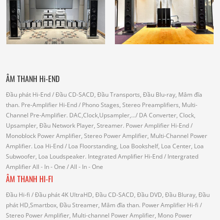
ÂM THANH Hi-END
Đầu phát Hi-End
/ Đầu CD-SACD, Đầu Transports, Đầu Blu-ray, Mâm đĩa
than.
Pre-Amplifier Hi-End
/ Phono Stages, Stereo Preamplifiers, Multi-
Channel Pre-Amplifier.
DAC,Clock,Upsampler,...
/ DA Converter, Clock,
Upsampler, Đầu Network Player, Streamer.
Power Amplifier Hi-End
/
Monoblock Power Amplifier, Stereo Power Amplifier, Multi-Channel Power
Amplifier.
Loa Hi-End
/ Loa Floorstanding, Loa Bookshelf, Loa Center, Loa
Subwoofer, Loa Loudspeaker.
Integrated Amplifier Hi-End
/ Intergrated
Amplifier
All - In - One
/ All - In - One
ÂM THANH HI-FI
Đầu Hi-fi
/ Đầu phát 4K UltraHD, Đầu CD-SACD, Đầu DVD, Đầu Bluray, Đầu
phát HD,Smartbox, Đầu Streamer, Mâm đĩa than.
Power Amplifier Hi-fi
/
Stereo Power Amplifier, Multi-channel Power Amplifier, Mono Power