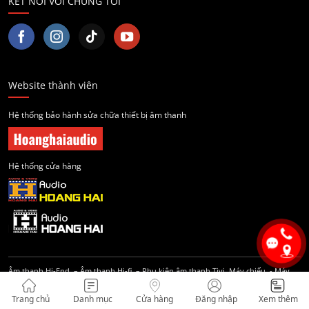
KẾT NỐI VỚI CHÚNG TÔI
Website thành viên
Hệ thống bảo hành sửa chữa thiết bị âm thanh
Hệ thống cửa hàng
Âm thanh Hi-End
–
Âm thanh Hi-fi
–
Phụ kiện âm thanh
Tivi, Máy chiếu
-
Máy
ảnh
-
Điện thoại Sony
Trang chủ
Danh mục
Cửa hàng
Đăng nhập
Xem thêm
Âm thanh Hi-End
–
Âm thanh Hi-fi
–
Phụ kiện âm thanh
Tivi, Máy chiếu
-
Máy