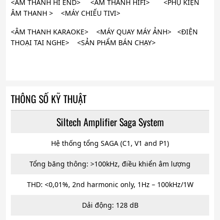
<ÂM THANH HI END> <ÂM THANH HIFI> <PHỤ KIỆN
ÂM THANH > <MÁY CHIẾU TIVI>
<ÂM THANH KARAOKE> <MÁY QUAY MÁY ẢNH> <ĐIỆN
THOẠI TAI NGHE> <SẢN PHẨM BÁN CHẠY>
THÔNG SỐ KỸ THUẬT
Siltech Amplifier Saga System
Hệ thống tổng SAGA (C1, V1 and P1)
Tổng băng thông: >100kHz, điều khiển âm lượng
THD: <0,01%, 2nd harmonic only, 1Hz – 100kHz/1W
Dải động: 128 dB