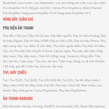
Bookshelf, Loa Center, Loa Subwoofer, Loa âm tường âm trần, Loa sân vườn.
Pre-Amplifier Hi-fi
/ Bộ giải mã DAC, Stereo Pre-Amplifiers, Multi-Channel
Pre-Amplifier
Integrated Amplifier Hi-fi
/ Integrated Amplifier Hi-fi.
HÀNG BÀY, GIẢM GIÁ
PHỤ KIỆN ÂM THANH
Dây dẫn
/ Dây loa, Dây nối cầu loa, Dây điện nguồn, Dây tín hiệu Analog, Dây
tín hiệu Digital, Dây tín hiệu HDMI, Dây tín hiệu USB, Dây tín hiệu Phono.
Phụ
kiện nâng cấp
/ Lọc điện, Ổ cắm điện, Phụ kiện nguồn điện, Phụ kiện tín hiệu,
Cầu chì, Phụ kiện kết nối giắc 3.5mm, Cáp tai nghe.
Phụ kiện đặc biệt
/ Hộp
tiếp mass, Dây tiếp mass, Chân kê chống rung, Tonearm, Bóng dẫn.
Tiêu
âm, tán âm, Tube trap
/ Tiêu âm, tán âm, Tube trap.
Dụng cụ vệ sinh DeOxit
/
Kệ máy, giá đỡ
/ Chân loa, Giá treo, Kệ máy.
TIVI, MÁY CHIẾU
Tivi
/ Tivi OLED, Tivi QLED, Tivi LED UHD 4K, Tivi LED, Tivi 8K.
Máy chiếu
/
Máy chiếu UHD 4K, Máy chiếu Full HD.
Phụ kiện
/ Kính 3D, Màn chiếu, Loa
thanh.
Máy chơi game
/ Sony Playstation, Phụ kiện PlayStation.
ÂM THANH KARAOKE
Đầu Karaoke
/ Acnos, Arirang, VietKTV.
Loa Karaoke
/ JPL, Bose.
Microphone