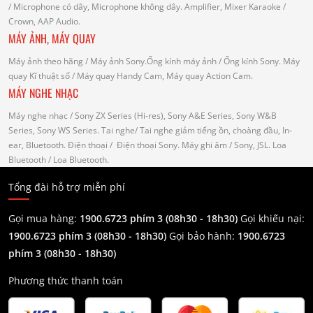
/ Microphone có dây, Microphone không dây.
Amplifier, Mixer Karaoke
/
Crown, AAP Audio.
MÁY ẢNH, MÁY QUAY
Máy ảnh theo hãng
/ Máy ảnh Sony.Ống kính máy ảnh / Ống kính Sony.
Máy
quay Kĩ thuật số
/ Máy quay Handy Cam, Máy quay Action Cam.
MÁY NGHE NHẠC
Máy nghe nhạc
/ Sony ZX Series (Hi-res), Sony A&E Series, Sony W&B
Series, Sony WS Series.
Tai nghe
/ Tai nghe giảm tiếng ồn, choàng đầu, In-
ear, Bluetooth.
Điện thoại
/ Điện thoại Sony.
Máy ghi âm
/ Sony, JSL.
Loa
Bluetooth
/ Loa Bluetooth.
Tổng đài hỗ trợ miễn phí
Gọi mua hàng:
1900.6723 phím 3 (08h30 - 18h30)
Gọi khiếu nại:
1900.6723 phím 3
(08h30 - 18h30)
Gọi bảo hành:
1900.6723
phím 3
(08h30 - 18h30)
Phương thức thanh toán