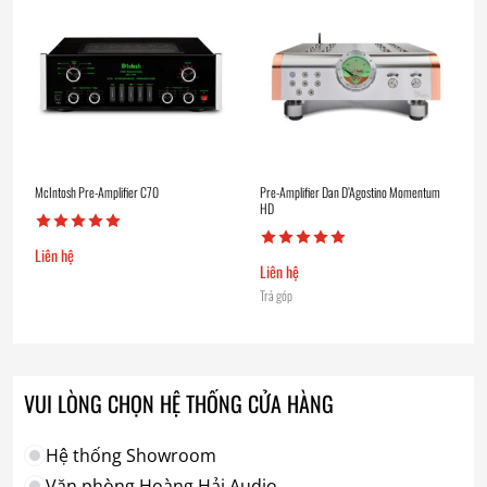
McIntosh Pre-Amplifier C70
Pre-Amplifier Dan D’Agostino Momentum
HD
Liên hệ
Liên hệ
Trả góp
VUI LÒNG CHỌN HỆ THỐNG CỬA HÀNG
Hệ thống Showroom
Văn phòng Hoàng Hải Audio