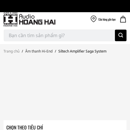
Giao nhanh miễn
Skip
phí
to
300k
content
Cửa hàng
gần bạn
Tìm
kiếm:
Trang chủ
/
Âm thanh Hi-End
/
Siltech Amplifier Saga System
CHỌN THEO TIÊU CHÍ