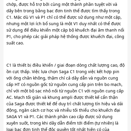
chớp, được hỗ trợ bởi cùng một thành phần tuyệt vời và
dây bên trong bằng bạc đơn tinh thể được tìm thấy trong
C1. Mặc dù V1 và P1 chỉ có thể được sử dụng như một cặp,
nhưng một lợi ích bổ sung là một V1 duy nhất có thể được
sử dụng để điều khiển một cặp bộ khuếch đại âm thanh nổi
P1, cho phép các giải pháp hệ thống được khuếch đại, công
suất cao.
C1 là thiết bị điều khiển / giai đoạn dòng chất lượng cao, độ
ồn cực thấp. Việc lựa chọn Saga C1 trong việc kết hợp pin
với ống chân không, thậm chí cả dây dẫn và nguồn cung
cấp HT có nguồn gốc từ nguồn cung cấp pin trên bo mạch,
chỉ với một bộ sạc nhỏ nối từ nguồn C1 với nguồn cung cấp
AC. Mạch tối giản và khung ampli được thiết kế cẩn thận
của Saga được thiết kế để duy trì chất lượng tín hiệu và dải
động, ngăn cách cơ học và nhiễu tối thiểu cho khuếch đại
SAGA V1 và P1. Các thành phần cao cấp được sử dụng
xuyên suốt, trong khi dây dẫn điểm tới điểm (tự nhiên) là
loại bạc đơn tinh thể độc quyền tốt nhất hiện có của