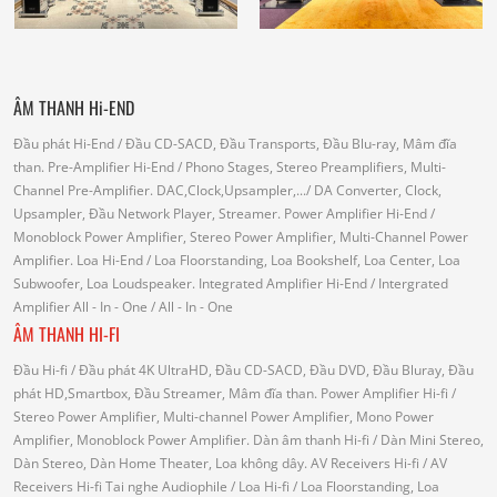
ÂM THANH Hi-END
Đầu phát Hi-End
/ Đầu CD-SACD, Đầu Transports, Đầu Blu-ray, Mâm đĩa
than.
Pre-Amplifier Hi-End
/ Phono Stages, Stereo Preamplifiers, Multi-
Channel Pre-Amplifier.
DAC,Clock,Upsampler,...
/ DA Converter, Clock,
Upsampler, Đầu Network Player, Streamer.
Power Amplifier Hi-End
/
Monoblock Power Amplifier, Stereo Power Amplifier, Multi-Channel Power
Amplifier.
Loa Hi-End
/ Loa Floorstanding, Loa Bookshelf, Loa Center, Loa
Subwoofer, Loa Loudspeaker.
Integrated Amplifier Hi-End
/ Intergrated
Amplifier
All - In - One
/ All - In - One
ÂM THANH HI-FI
Đầu Hi-fi
/ Đầu phát 4K UltraHD, Đầu CD-SACD, Đầu DVD, Đầu Bluray, Đầu
phát HD,Smartbox, Đầu Streamer, Mâm đĩa than.
Power Amplifier Hi-fi
/
Stereo Power Amplifier, Multi-channel Power Amplifier, Mono Power
Amplifier, Monoblock Power Amplifier.
Dàn âm thanh Hi-fi
/ Dàn Mini Stereo,
Dàn Stereo, Dàn Home Theater, Loa không dây.
AV Receivers Hi-fi
/ AV
Receivers Hi-fi
Tai nghe Audiophile
/
Loa Hi-fi
/ Loa Floorstanding, Loa