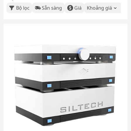
Bộ lọc
Sẵn sàng
Giá
Khoảng giá
Th