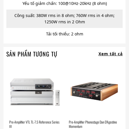
Yếu tố giảm chấn: 100@10Hz-20kHz (8 ohm)
Công suất: 380W rms in 8 ohm; 760W rms in 4 ohm;
1250W rms in 2 Ohm
Tải tối thiểu: 2 ohm
SẢN PHẨM TƯƠNG TỰ
Xem tất cả
Pre-Amplifier VTL TL-7.5 Reference Series
Pre-Amplifier Phonostage Dan D’Agostino
III
Momentum