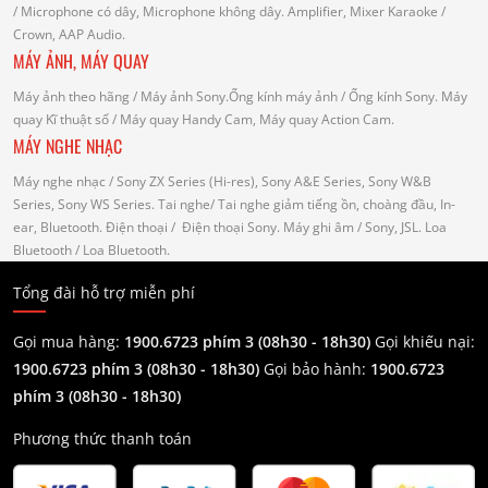
/ Microphone có dây, Microphone không dây.
Amplifier, Mixer Karaoke
/
Crown, AAP Audio.
MÁY ẢNH, MÁY QUAY
Máy ảnh theo hãng
/ Máy ảnh Sony.Ống kính máy ảnh / Ống kính Sony.
Máy
quay Kĩ thuật số
/ Máy quay Handy Cam, Máy quay Action Cam.
MÁY NGHE NHẠC
Máy nghe nhạc
/ Sony ZX Series (Hi-res), Sony A&E Series, Sony W&B
Series, Sony WS Series.
Tai nghe
/ Tai nghe giảm tiếng ồn, choàng đầu, In-
ear, Bluetooth.
Điện thoại
/ Điện thoại Sony.
Máy ghi âm
/ Sony, JSL.
Loa
Bluetooth
/ Loa Bluetooth.
Tổng đài hỗ trợ miễn phí
Gọi mua hàng:
1900.6723 phím 3 (08h30 - 18h30)
Gọi khiếu nại:
1900.6723 phím 3
(08h30 - 18h30)
Gọi bảo hành:
1900.6723
phím 3
(08h30 - 18h30)
Phương thức thanh toán