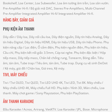
Bookshelf, Loa Center, Loa Subwoofer, Loa âm tường âm trần, Loa sân vườn.
Pre-Amplifier Hi-fi
/ Bộ giải mã DAC, Stereo Pre-Amplifiers, Multi-Channel
Pre-Amplifier
Integrated Amplifier Hi-fi
/ Integrated Amplifier Hi-fi.
HÀNG BÀY, GIẢM GIÁ
PHỤ KIỆN ÂM THANH
Dây dẫn
/ Dây loa, Dây nối cầu loa, Dây điện nguồn, Dây tín hiệu Analog, Dây
tín hiệu Digital, Dây tín hiệu HDMI, Dây tín hiệu USB, Dây tín hiệu Phono.
Phụ
kiện nâng cấp
/ Lọc điện, Ổ cắm điện, Phụ kiện nguồn điện, Phụ kiện tín hiệu,
Cầu chì, Phụ kiện kết nối giắc 3.5mm, Cáp tai nghe.
Phụ kiện đặc biệt
/ Hộp
tiếp mass, Dây tiếp mass, Chân kê chống rung, Tonearm, Bóng dẫn.
Tiêu
âm, tán âm, Tube trap
/ Tiêu âm, tán âm, Tube trap.
Dụng cụ vệ sinh DeOxit
/
Kệ máy, giá đỡ
/ Chân loa, Giá treo, Kệ máy.
TIVI, MÁY CHIẾU
Tivi
/ Tivi OLED, Tivi QLED, Tivi LED UHD 4K, Tivi LED, Tivi 8K.
Máy chiếu
/
Máy chiếu UHD 4K, Máy chiếu Full HD.
Phụ kiện
/ Kính 3D, Màn chiếu, Loa
thanh.
Máy chơi game
/ Sony Playstation, Phụ kiện PlayStation.
ÂM THANH KARAOKE
Đầu Karaoke
/ Acnos, Arirang, VietKTV.
Loa Karaoke
/ JPL, Bose.
Microphone