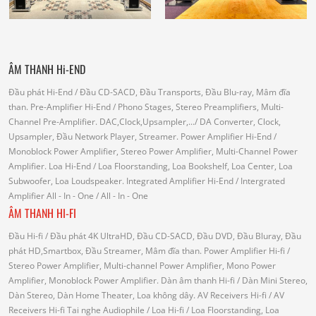
ÂM THANH Hi-END
Đầu phát Hi-End
/ Đầu CD-SACD, Đầu Transports, Đầu Blu-ray, Mâm đĩa
than.
Pre-Amplifier Hi-End
/ Phono Stages, Stereo Preamplifiers, Multi-
Channel Pre-Amplifier.
DAC,Clock,Upsampler,...
/ DA Converter, Clock,
Upsampler, Đầu Network Player, Streamer.
Power Amplifier Hi-End
/
Monoblock Power Amplifier, Stereo Power Amplifier, Multi-Channel Power
Amplifier.
Loa Hi-End
/ Loa Floorstanding, Loa Bookshelf, Loa Center, Loa
Subwoofer, Loa Loudspeaker.
Integrated Amplifier Hi-End
/ Intergrated
Amplifier
All - In - One
/ All - In - One
ÂM THANH HI-FI
Đầu Hi-fi
/ Đầu phát 4K UltraHD, Đầu CD-SACD, Đầu DVD, Đầu Bluray, Đầu
phát HD,Smartbox, Đầu Streamer, Mâm đĩa than.
Power Amplifier Hi-fi
/
Stereo Power Amplifier, Multi-channel Power Amplifier, Mono Power
Amplifier, Monoblock Power Amplifier.
Dàn âm thanh Hi-fi
/ Dàn Mini Stereo,
Dàn Stereo, Dàn Home Theater, Loa không dây.
AV Receivers Hi-fi
/ AV
Receivers Hi-fi
Tai nghe Audiophile
/
Loa Hi-fi
/ Loa Floorstanding, Loa