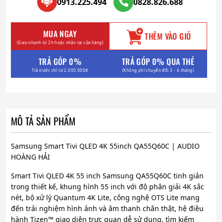
0913.225.494
0828.826.688
MUA NGAY
THÊM VÀO GIỎ
(Giao nhanh từ 2h hoặc nhận tại cửa hàng)
TRẢ GÓP 0%
TRẢ GÓP 0% QUA THẺ
Trả trước chỉ từ 2.000.000đ
(Không phí chuyển đổi 3 - 6 tháng)
MÔ TẢ SẢN PHẨM
Samsung Smart Tivi QLED 4K 55inch QA55Q60C | AUDIO
HOÀNG HẢI
Smart Tivi QLED 4K 55 inch Samsung QA55Q60C tinh giản
trong thiết kế, khung hình 55 inch với độ phân giải 4K sắc
nét, bộ xử lý Quantum 4K Lite, công nghệ OTS Lite mang
đến trải nghiệm hình ảnh và âm thanh chân thật, hệ điều
hành Tizen™ giao diện trực quan dễ sử dụng, tìm kiếm