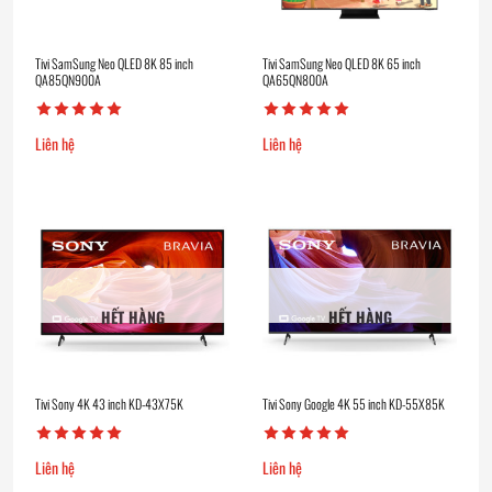
Tivi SamSung Neo QLED 8K 85 inch
Tivi SamSung Neo QLED 8K 65 inch
QA85QN900A
QA65QN800A
Liên hệ
Liên hệ
HẾT HÀNG
HẾT HÀNG
Tivi Sony 4K 43 inch KD-43X75K
Tivi Sony Google 4K 55 inch KD-55X85K
Liên hệ
Liên hệ