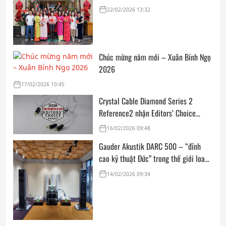
cửa, trọn vẹn lời chúc đầu năm
22/02/2026 13:32
Chúc mừng năm mới – Xuân Bính Ngọ
2026
17/02/2026 10:45
Crystal Cable Diamond Series 2
Reference2 nhận Editors’ Choice
Award: Dedicated Audio 2026 từ The
16/02/2026 09:48
Absolute Sound
Gauder Akustik DARC 500 – “đỉnh
cao kỹ thuật Đức” trong thế giới loa
hi-end tham chiếu
14/02/2026 09:34