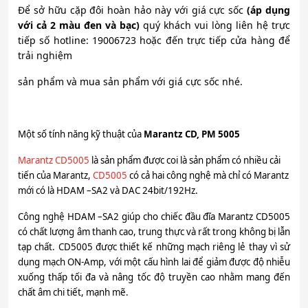
Để sở hữu cặp đôi hoàn hảo này với giá cực sốc
(áp dụng
với cả 2 màu đen và bạc)
quý khách vui lòng liên hệ trực
tiếp số hotline: 19006723 hoặc đến trực tiếp cửa hàng để
trải nghiệm
sản phẩm và mua sản phẩm với giá cực sốc nhé.
Một số tính năng kỹ thuật của
Marantz CD, PM 5005
Marantz CD5005
là sản phẩm được coi là sản phẩm có nhiều cải
tiến của Marantz,
CD5005
có cả hai công nghệ mà chỉ có Marantz
mới có là HDAM –SA2 và DAC 24bit/192Hz.
Công nghệ HDAM –SA2 giúp cho chiếc đầu đĩa Marantz CD5005
có chất lượng âm thanh cao, trung thực và rất trong không bị lẫn
tạp chất. CD5005 được thiết kế những mạch riêng lẻ thay vì sử
dụng mạch ON-Amp, với một cấu hình lai để giảm được độ nhiễu
xuống thấp tối đa và nâng tốc độ truyền cao nhằm mang đến
chất âm chi tiết, mạnh mẽ.