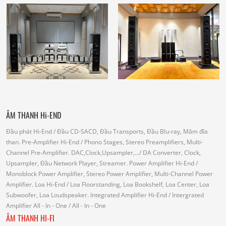
ÂM THANH Hi-END
Đầu phát Hi-End
/ Đầu CD-SACD, Đầu Transports, Đầu Blu-ray, Mâm đĩa
than.
Pre-Amplifier Hi-End
/ Phono Stages, Stereo Preamplifiers, Multi-
Channel Pre-Amplifier.
DAC,Clock,Upsampler,...
/ DA Converter, Clock,
Upsampler, Đầu Network Player, Streamer.
Power Amplifier Hi-End
/
Monoblock Power Amplifier, Stereo Power Amplifier, Multi-Channel Power
Amplifier.
Loa Hi-End
/ Loa Floorstanding, Loa Bookshelf, Loa Center, Loa
Subwoofer, Loa Loudspeaker.
Integrated Amplifier Hi-End
/ Intergrated
Amplifier
All - In - One
/ All - In - One
ÂM THANH HI-FI