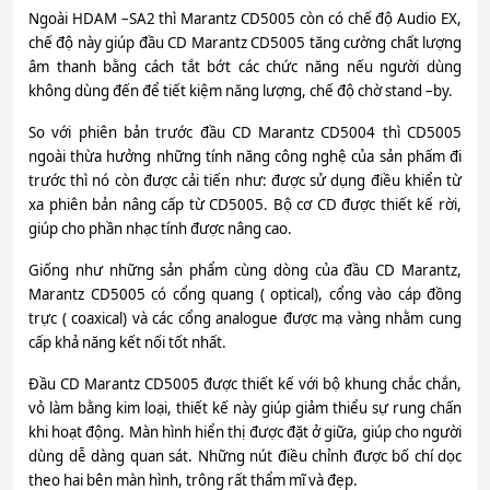
Ngoài HDAM –SA2 thì Marantz CD5005 còn có chế độ Audio EX,
chế độ này giúp đầu CD Marantz CD5005 tăng cường chất lượng
âm thanh bằng cách tắt bớt các chức năng nếu người dùng
không dùng đến để tiết kiệm năng lượng, chế độ chờ stand –by.
So với phiên bản trước đầu CD Marantz CD5004 thì CD5005
ngoài thừa hưởng những tính năng công nghệ của sản phấm đi
trước thì nó còn được cải tiến như: được sử dụng điều khiển từ
xa phiên bản nâng cấp từ CD5005. Bộ cơ CD được thiết kế rời,
giúp cho phần nhạc tính được nâng cao.
Giống như những sản phẩm cùng dòng của đầu CD Marantz,
Marantz CD5005 có cổng quang ( optical), cổng vào cáp đồng
trực ( coaxical) và các cổng analogue được mạ vàng nhằm cung
cấp khả năng kết nối tốt nhất.
Đầu CD Marantz CD5005 được thiết kế với bộ khung chắc chắn,
vỏ làm bằng kim loại, thiết kế này giúp giảm thiểu sự rung chấn
khi hoạt động. Màn hình hiển thị được đặt ở giữa, giúp cho người
dùng dễ dàng quan sát. Những nút điều chỉnh được bố chí dọc
theo hai bên màn hình, trông rất thẩm mĩ và đẹp.