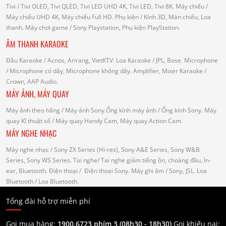
Tivi
/ Tivi OLED, Tivi QLED, Tivi LED UHD 4K, Tivi LED, Tivi 8K.
Máy chiếu
/
Máy chiếu UHD 4K, Máy chiếu Full HD.
Phụ kiện
/ Kính 3D, Màn chiếu, Loa
thanh.
Máy chơi game
/ Sony Playstation, Phụ kiện PlayStation.
ÂM THANH KARAOKE
Đầu Karaoke
/ Acnos, Arirang, VietKTV.
Loa Karaoke
/ JPL, Bose.
Microphone
/ Microphone có dây, Microphone không dây.
Amplifier, Mixer Karaoke
/
Crown, AAP Audio.
MÁY ẢNH, MÁY QUAY
Máy ảnh theo hãng
/ Máy ảnh Sony.Ống kính máy ảnh / Ống kính Sony.
Máy
quay Kĩ thuật số
/ Máy quay Handy Cam, Máy quay Action Cam.
MÁY NGHE NHẠC
Máy nghe nhạc
/ Sony ZX Series (Hi-res), Sony A&E Series, Sony W&B
Series, Sony WS Series.
Tai nghe
/ Tai nghe giảm tiếng ồn, choàng đầu, In-
ear, Bluetooth.
Điện thoại
/ Điện thoại Sony.
Máy ghi âm
/ Sony, JSL.
Loa
Bluetooth
/ Loa Bluetooth.
Tổng đài hỗ trợ miễn phí
Gọi mua hàng:
1900.6723 phím 3 (08h30 - 18h30)
Gọi khiếu nại: