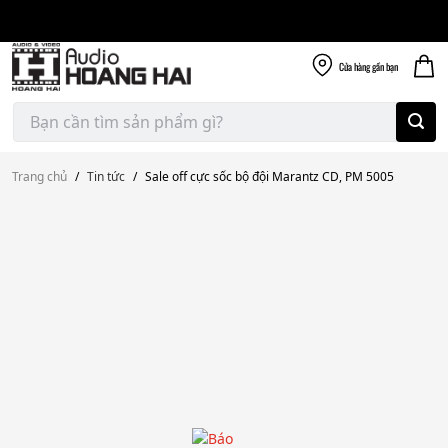
Giao nhanh miễn
Skip
phí
to
300k
content
Cửa hàng
gần bạn
Tìm
kiếm:
Trang chủ
/
Tin tức
/
Sale off cực sốc bộ đội Marantz CD, PM 5005