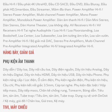
Đầu Hi-fi
/ Đầu phát 4K UltraHD, Đầu CD-SACD, Đầu DVD, Đầu Bluray, Đầu
phát HD,Smartbox, Đầu Streamer, Mâm đĩa than.
Power Amplifier Hi-fi
/
Stereo Power Amplifier, Multi-channel Power Amplifier, Mono Power
Amplifier, Monoblock Power Amplifier.
Dàn âm thanh Hi-fi
/ Dàn Mini Stereo,
Dàn Stereo, Dàn Home Theater, Loa không dây.
AV Receivers Hi-fi
/ AV
Receivers Hi-fi
Tai nghe Audiophile
/
Loa Hi-fi
/ Loa Floorstanding, Loa
Bookshelf, Loa Center, Loa Subwoofer, Loa âm tường âm trần, Loa sân vườn.
Pre-Amplifier Hi-fi
/ Bộ giải mã DAC, Stereo Pre-Amplifiers, Multi-Channel
Pre-Amplifier
Integrated Amplifier Hi-fi
/ Integrated Amplifier Hi-fi.
HÀNG BÀY, GIẢM GIÁ
PHỤ KIỆN ÂM THANH
Dây dẫn
/ Dây loa, Dây nối cầu loa, Dây điện nguồn, Dây tín hiệu Analog, Dây
tín hiệu Digital, Dây tín hiệu HDMI, Dây tín hiệu USB, Dây tín hiệu Phono.
Phụ
kiện nâng cấp
/ Lọc điện, Ổ cắm điện, Phụ kiện nguồn điện, Phụ kiện tín hiệu,
Cầu chì, Phụ kiện kết nối giắc 3.5mm, Cáp tai nghe.
Phụ kiện đặc biệt
/ Hộp
tiếp mass, Dây tiếp mass, Chân kê chống rung, Tonearm, Bóng dẫn.
Tiêu
âm, tán âm, Tube trap
/ Tiêu âm, tán âm, Tube trap.
Dụng cụ vệ sinh DeOxit
/
Kệ máy, giá đỡ
/ Chân loa, Giá treo, Kệ máy.
TIVI, MÁY CHIẾU