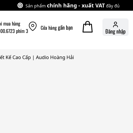
chính hãng - xuất VAT
Sản phẩm
đầy đủ
ọi mua hàng
gần bạn
Cửa hàng
900.6723 phím 3
Đăng nhập
ết Kế Cao Cấp | Audio Hoàng Hải