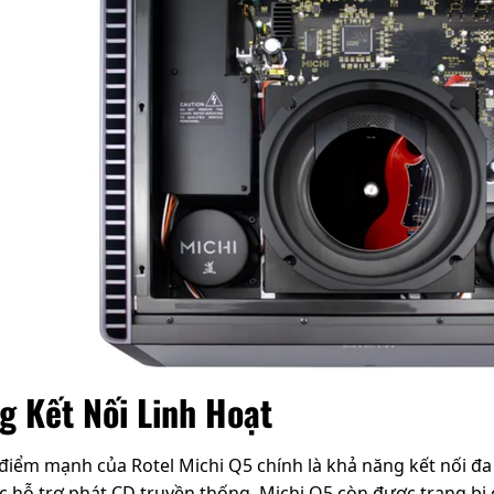
g Kết Nối Linh Hoạt
iểm mạnh của Rotel Michi Q5 chính là khả năng kết nối đ
ệc hỗ trợ phát CD truyền thống, Michi Q5 còn được trang bị 