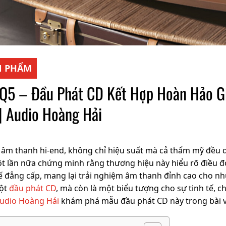
N PHẨM
 Q5 – Đầu Phát CD Kết Hợp Hoàn Hảo G
| Audio Hoàng Hải
a âm thanh hi-end, không chỉ hiệu suất mà cả thẩm mỹ đều 
ột lần nữa chứng minh rằng thương hiệu này hiểu rõ điều 
 kế đẳng cấp, mang lại trải nghiệm âm thanh đỉnh cao cho n
một
đầu phát CD
, mà còn là một biểu tượng cho sự tinh tế, c
udio Hoàng Hải
khám phá mẫu đầu phát CD này trong bài vi