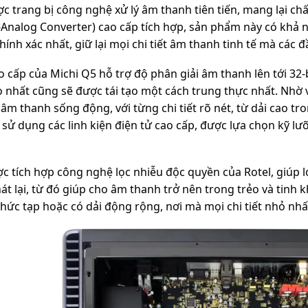
c trang bị công nghệ xử lý âm thanh tiên tiến, mang lại ch
-Analog Converter) cao cấp tích hợp, sản phẩm này có khả n
ính xác nhất, giữ lại mọi chi tiết âm thanh tinh tế mà các 
o cấp của Michi Q5 hỗ trợ độ phân giải âm thanh lên tới 3
o nhất cũng sẽ được tái tạo một cách trung thực nhất. Nhờ 
âm thanh sống động, với từng chi tiết rõ nét, từ dải cao tr
sử dụng các linh kiện điện tử cao cấp, được lựa chọn kỹ lư
c tích hợp công nghệ lọc nhiễu độc quyền của Rotel, giúp
át lại, từ đó giúp cho âm thanh trở nên trong trẻo và tinh 
ức tạp hoặc có dải động rộng, nơi mà mọi chi tiết nhỏ nhất