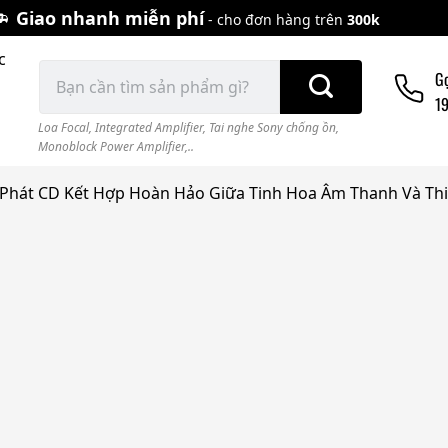
Giao nhanh miễn phí
- cho đơn hàng trên
300k
c
Tìm
G
kiếm:
1
Loa Focal
,
Integrated Amplifier
,
Tai nghe Sony chống ồn
,
Monoblock Power Amplifier,..
u Phát CD Kết Hợp Hoàn Hảo Giữa Tinh Hoa Âm Thanh Và Thi