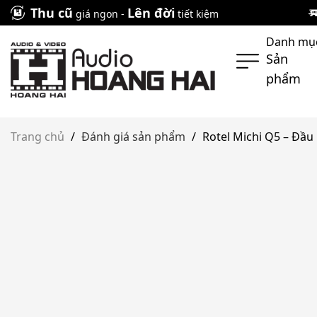
Skip
Thu cũ
Lên đời
giá ngon -
tiết kiệm
to
Danh mụ
content
Sản
phẩm
Trang chủ
/
Đánh giá sản phẩm
/
Rotel Michi Q5 – Đầ