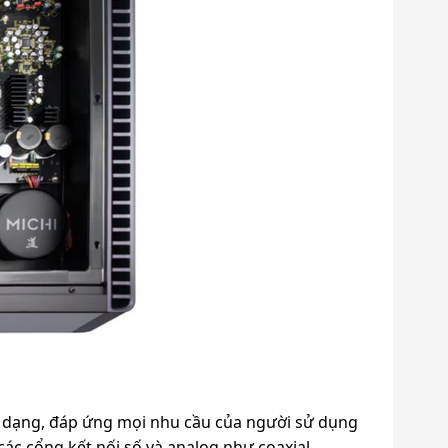
a dạng, đáp ứng mọi nhu cầu của người sử dụng
các cổng kết nối số và analog như coaxial,