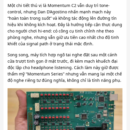
Một chi tiết thú vị là Momentum C2 vẫn duy trì tone-
control, nhưng Dan D’Agostino nhấn mạnh mạch này
“hoàn toàn trong suốt” và không tác động lên đường tín
hiệu khi không kích hoạt. Đây là hướng tiếp cận thực dụng
cho người chơi hi-end: có công cụ tinh chỉnh nhẹ theo
phòng nghe, nhưng vẫn giữ ưu tiên cao nhất cho độ tinh
khiết của signal path ở trạng thái mặc định.
Song song, máy tích hợp ngõ tai nghe đặt sau một cánh
cửa trượt tinh gọn ở mặt trước, đi kèm mạch khuếch đại
độc lập cho headphone listening. Cách làm này giữ được
thẩm mỹ “Momentum Series” nhưng vẫn mang lại một chế
độ nghe riêng tư đúng nghĩa, không chỉ là tính năng phụ.