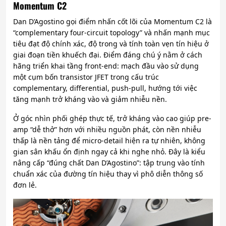
Momentum C2
Dan D’Agostino gọi điểm nhấn cốt lõi của Momentum C2 là
“complementary four-circuit topology” và nhấn mạnh mục
tiêu đạt độ chính xác, độ trong và tính toàn vẹn tín hiệu ở
giai đoạn tiền khuếch đại. Điểm đáng chú ý nằm ở cách
hãng triển khai tầng front-end: mạch đầu vào sử dụng
một cụm bốn transistor JFET trong cấu trúc
complementary, differential, push-pull, hướng tới việc
tăng mạnh trở kháng vào và giảm nhiễu nền.
Ở góc nhìn phối ghép thực tế, trở kháng vào cao giúp pre-
amp “dễ thở” hơn với nhiều nguồn phát, còn nền nhiễu
thấp là nền tảng để micro-detail hiện ra tự nhiên, không
gian sân khấu ổn định ngay cả khi nghe nhỏ. Đây là kiểu
nâng cấp “đúng chất Dan D’Agostino”: tập trung vào tính
chuẩn xác của đường tín hiệu thay vì phô diễn thông số
đơn lẻ.