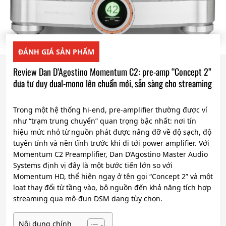
ĐÁNH GIÁ SẢN PHẨM
Review Dan D’Agostino Momentum C2: pre-amp “Concept 2”
đưa tư duy dual-mono lên chuẩn mới, sẵn sàng cho streaming
Trong một hệ thống hi-end, pre-amplifier thường được ví
như “trạm trung chuyển” quan trọng bậc nhất: nơi tín
hiệu mức nhỏ từ nguồn phát được nâng đỡ về độ sạch, độ
tuyến tính và nền tĩnh trước khi đi tới power amplifier. Với
Momentum C2 Preamplifier, Dan D’Agostino Master Audio
Systems định vị đây là một bước tiến lớn so với
Momentum HD, thể hiện ngay ở tên gọi “Concept 2” và một
loạt thay đổi từ tầng vào, bộ nguồn đến khả năng tích hợp
streaming qua mô-đun DSM dạng tùy chọn.
Nội dung chính