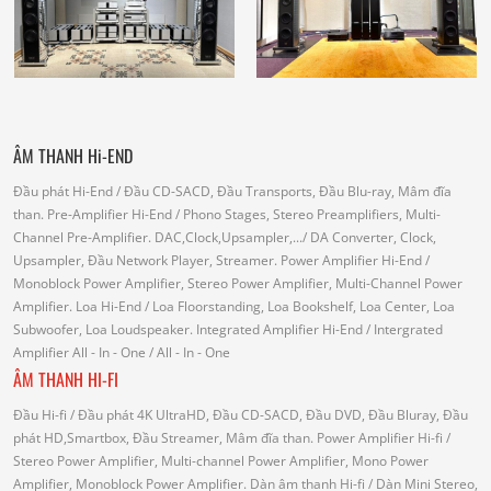
ÂM THANH Hi-END
Đầu phát Hi-End
/ Đầu CD-SACD, Đầu Transports, Đầu Blu-ray, Mâm đĩa
than.
Pre-Amplifier Hi-End
/ Phono Stages, Stereo Preamplifiers, Multi-
Channel Pre-Amplifier.
DAC,Clock,Upsampler,...
/ DA Converter, Clock,
Upsampler, Đầu Network Player, Streamer.
Power Amplifier Hi-End
/
Monoblock Power Amplifier, Stereo Power Amplifier, Multi-Channel Power
Amplifier.
Loa Hi-End
/ Loa Floorstanding, Loa Bookshelf, Loa Center, Loa
Subwoofer, Loa Loudspeaker.
Integrated Amplifier Hi-End
/ Intergrated
Amplifier
All - In - One
/ All - In - One
ÂM THANH HI-FI
Đầu Hi-fi
/ Đầu phát 4K UltraHD, Đầu CD-SACD, Đầu DVD, Đầu Bluray, Đầu
phát HD,Smartbox, Đầu Streamer, Mâm đĩa than.
Power Amplifier Hi-fi
/
Stereo Power Amplifier, Multi-channel Power Amplifier, Mono Power
Amplifier, Monoblock Power Amplifier.
Dàn âm thanh Hi-fi
/ Dàn Mini Stereo,