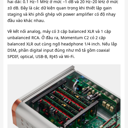
hai dải: 0.1 Hz–1 MHz ở mức –1 dB và 20 Hz–20 kHz ở mức
±0 dB. Đây là các dữ kiện quan trọng khi thiết lập gain
staging và khi phối ghép với power amplifier có độ nhạy
đầu vào khác nhau.
Về kết nối analog, máy có 3 cặp balanced XLR và 1 cặp
unbalanced RCA. Ở đầu ra, Momentum C2 có 2 cặp
balanced XLR out cùng ngõ headphone 1/4 inch. Nếu lắp
DSM, phần digital input đúng như mô tả gồm coaxial
SPDIF, optical, USB-B, RJ45 và Wi-Fi.