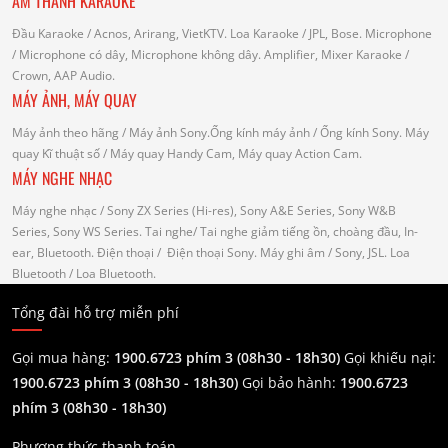
ÂM THANH KARAOKE
Đầu Karaoke
/ Acnos, Arirang, VietKTV.
Loa Karaoke
/ JPL, Bose.
Microphone
/ Microphone có dây, Microphone không dây.
Amplifier, Mixer Karaoke
/
Crown, AAP Audio.
MÁY ẢNH, MÁY QUAY
Máy ảnh theo hãng
/ Máy ảnh Sony.Ống kính máy ảnh / Ống kính Sony.
Máy
quay Kĩ thuật số
/ Máy quay Handy Cam, Máy quay Action Cam.
MÁY NGHE NHẠC
Máy nghe nhạc
/ Sony ZX Series (Hi-res), Sony A&E Series, Sony W&B
Series, Sony WS Series.
Tai nghe
/ Tai nghe giảm tiếng ồn, choàng đầu, In-
ear, Bluetooth.
Điện thoại
/ Điện thoại Sony.
Máy ghi âm
/ Sony, JSL.
Loa
Bluetooth
/ Loa Bluetooth.
Tổng đài hỗ trợ miễn phí
Gọi mua hàng:
1900.6723 phím 3 (08h30 - 18h30)
Gọi khiếu nại:
1900.6723 phím 3
(08h30 - 18h30)
Gọi bảo hành:
1900.6723
phím 3
(08h30 - 18h30)
Phương thức thanh toán