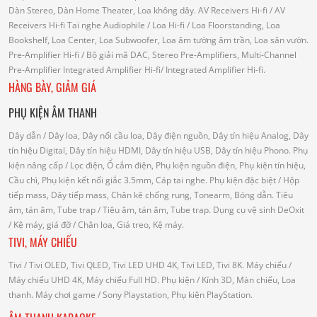
Dàn Stereo, Dàn Home Theater, Loa không dây.
AV Receivers Hi-fi
/ AV
Receivers Hi-fi
Tai nghe Audiophile
/
Loa Hi-fi
/ Loa Floorstanding, Loa
Bookshelf, Loa Center, Loa Subwoofer, Loa âm tường âm trần, Loa sân vườn.
Pre-Amplifier Hi-fi
/ Bộ giải mã DAC, Stereo Pre-Amplifiers, Multi-Channel
Pre-Amplifier
Integrated Amplifier Hi-fi
/ Integrated Amplifier Hi-fi.
HÀNG BÀY, GIẢM GIÁ
PHỤ KIỆN ÂM THANH
Dây dẫn
/ Dây loa, Dây nối cầu loa, Dây điện nguồn, Dây tín hiệu Analog, Dây
tín hiệu Digital, Dây tín hiệu HDMI, Dây tín hiệu USB, Dây tín hiệu Phono.
Phụ
kiện nâng cấp
/ Lọc điện, Ổ cắm điện, Phụ kiện nguồn điện, Phụ kiện tín hiệu,
Cầu chì, Phụ kiện kết nối giắc 3.5mm, Cáp tai nghe.
Phụ kiện đặc biệt
/ Hộp
tiếp mass, Dây tiếp mass, Chân kê chống rung, Tonearm, Bóng dẫn.
Tiêu
âm, tán âm, Tube trap
/ Tiêu âm, tán âm, Tube trap.
Dụng cụ vệ sinh DeOxit
/
Kệ máy, giá đỡ
/ Chân loa, Giá treo, Kệ máy.
TIVI, MÁY CHIẾU
Tivi
/ Tivi OLED, Tivi QLED, Tivi LED UHD 4K, Tivi LED, Tivi 8K.
Máy chiếu
/
Máy chiếu UHD 4K, Máy chiếu Full HD.
Phụ kiện
/ Kính 3D, Màn chiếu, Loa
thanh.
Máy chơi game
/ Sony Playstation, Phụ kiện PlayStation.