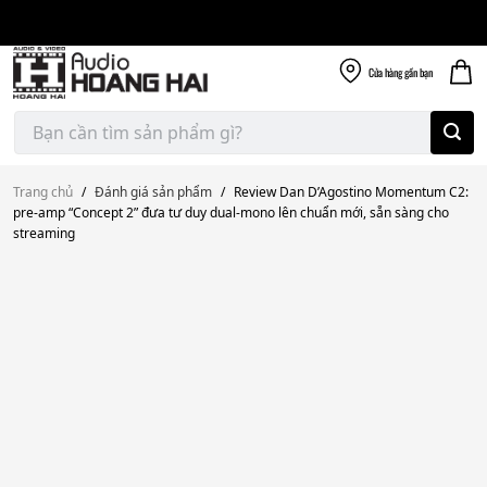
Giao nhanh miễn
Skip
phí
to
300k
content
Cửa hàng
gần bạn
Tìm
kiếm:
Trang chủ
/
Đánh giá sản phẩm
/
Review Dan D’Agostino Momentum C2:
pre-amp “Concept 2” đưa tư duy dual-mono lên chuẩn mới, sẵn sàng cho
streaming