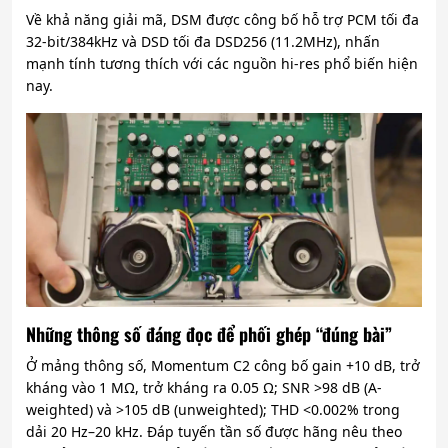
Về khả năng giải mã, DSM được công bố hỗ trợ PCM tối đa
32-bit/384kHz và DSD tối đa DSD256 (11.2MHz), nhấn
mạnh tính tương thích với các nguồn hi-res phổ biến hiện
nay.
Những thông số đáng đọc để phối ghép “đúng bài”
Ở mảng thông số, Momentum C2 công bố gain +10 dB, trở
kháng vào 1 MΩ, trở kháng ra 0.05 Ω; SNR >98 dB (A-
weighted) và >105 dB (unweighted); THD <0.002% trong
dải 20 Hz–20 kHz. Đáp tuyến tần số được hãng nêu theo