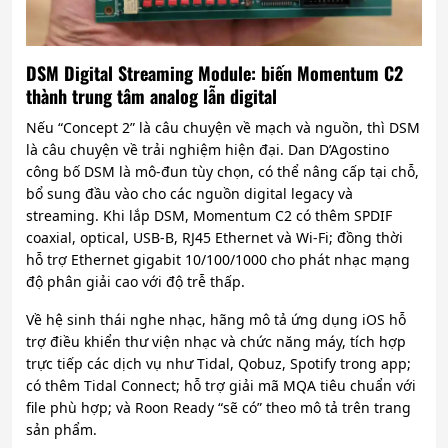
DSM Digital Streaming Module: biến Momentum C2
thành trung tâm analog lẫn digital
Nếu “Concept 2” là câu chuyện về mạch và nguồn, thì DSM
là câu chuyện về trải nghiệm hiện đại. Dan D’Agostino
công bố DSM là mô-đun tùy chọn, có thể nâng cấp tại chỗ,
bổ sung đầu vào cho các nguồn digital legacy và
streaming. Khi lắp DSM, Momentum C2 có thêm SPDIF
coaxial, optical, USB-B, RJ45 Ethernet và Wi-Fi; đồng thời
hỗ trợ Ethernet gigabit 10/100/1000 cho phát nhạc mạng
độ phân giải cao với độ trễ thấp.
Về hệ sinh thái nghe nhạc, hãng mô tả ứng dụng iOS hỗ
trợ điều khiển thư viện nhạc và chức năng máy, tích hợp
trực tiếp các dịch vụ như Tidal, Qobuz, Spotify trong app;
có thêm Tidal Connect; hỗ trợ giải mã MQA tiêu chuẩn với
file phù hợp; và Roon Ready “sẽ có” theo mô tả trên trang
sản phẩm.