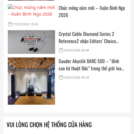
Chúc mừng năm mới – Xuân Bính Ngọ
2026
17/02/2026 10:45
Crystal Cable Diamond Series 2
Reference2 nhận Editors’ Choice
Award: Dedicated Audio 2026 từ The
16/02/2026 09:48
Absolute Sound
Gauder Akustik DARC 500 – “đỉnh
cao kỹ thuật Đức” trong thế giới loa
hi-end tham chiếu
14/02/2026 09:34
VUI LÒNG CHỌN HỆ THỐNG CỬA HÀNG