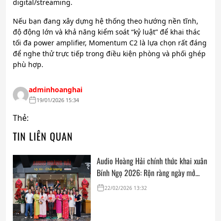
digital/streaming.
Nếu bạn đang xây dựng hệ thống theo hướng nền tĩnh,
độ động lớn và khả năng kiểm soát “kỷ luật” để khai thác
tối đa power amplifier, Momentum C2 là lựa chọn rất đáng
để nghe thử trực tiếp trong điều kiện phòng và phối ghép
phù hợp.
adminhoanghai
19/01/2026 15:34
Thẻ:
TIN LIÊN QUAN
Audio Hoàng Hải chính thức khai xuân
Bính Ngọ 2026: Rộn ràng ngày mở
cửa, trọn vẹn lời chúc đầu năm
22/02/2026 13:32