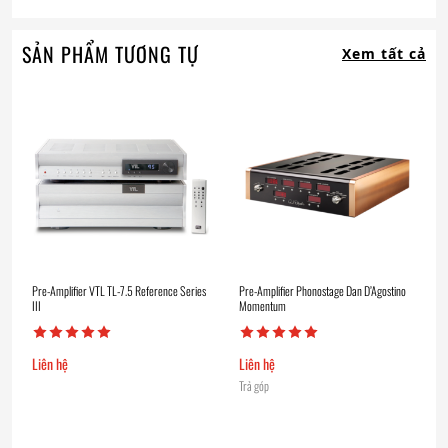
SẢN PHẨM TƯƠNG TỰ
Xem tất cả
Pre-Amplifier VTL TL-7.5 Reference Series
Pre-Amplifier Phonostage Dan D’Agostino
III
Momentum
Liên hệ
Liên hệ
Trả góp