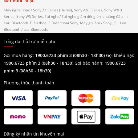
Máy nghe nhạc
/ Sony ZX Series (Hi-res), Sony A&E Series, Sony W&B
Series, Sony WS Series.
Tai nghe
/ Tai nghe giảm tiếng ồn, choàng đầu, In-
ear, Bluetooth.
Điện thoại
/ Điện thoại Sony.
Máy ghi âm
/ Sony, JSL.
Loa
Bluetooth
/ Loa Bluetooth.
Tổng đài hỗ trợ miễn phí
Gọi mua hàng:
1900.6723 phím 3 (08h30 - 18h30)
Gọi khiếu nại:
1900.6723 phím 3
(08h30 - 18h30)
Gọi bảo hành:
1900.6723
phím 3
(08h30 - 18h30)
Phương thức thanh toán
Đăng ký nhận tin khuyến mại