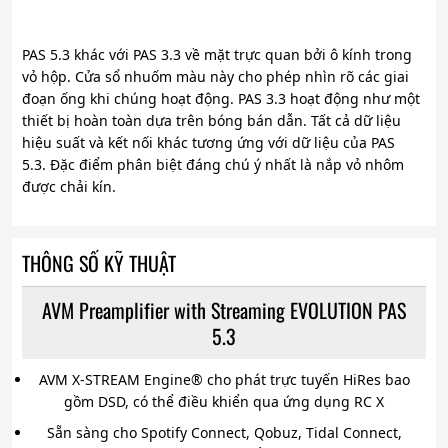
PAS 5.3 khác với PAS 3.3 về mặt trực quan bởi ô kính trong
vỏ hộp. Cửa sổ nhuốm màu này cho phép nhìn rõ các giai
đoạn ống khi chúng hoạt động. PAS 3.3 hoạt động như một
thiết bị hoàn toàn dựa trên bóng bán dẫn. Tất cả dữ liệu
hiệu suất và kết nối khác tương ứng với dữ liệu của PAS
5.3. Đặc điểm phân biệt đáng chú ý nhất là nắp vỏ nhôm
được chải kín.
THÔNG SỐ KỸ THUẬT
AVM Preamplifier with Streaming EVOLUTION PAS
5.3
AVM X-STREAM Engine® cho phát trực tuyến HiRes bao
gồm DSD, có thể điều khiển qua ứng dụng RC X
Sẵn sàng cho Spotify Connect, Qobuz, Tidal Connect,