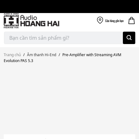
Giao nhanh miễn
Skip
phí
to
300k
content
Cửa hàng
gần bạn
Tìm
kiếm:
Trang chủ
/
Âm thanh Hi-End
/
Pre-Amplifier with Streaming AVM
Evolution PAS 5.3