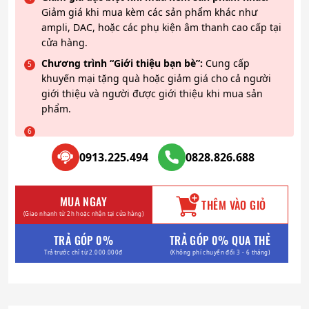
Giảm giá khi mua kèm các sản phẩm khác như
ampli, DAC, hoặc các phụ kiện âm thanh cao cấp tại
cửa hàng.
Chương trình “Giới thiệu bạn bè”:
Cung cấp
khuyến mại tặng quà hoặc giảm giá cho cả người
giới thiệu và người được giới thiệu khi mua sản
phẩm.
0913.225.494
0828.826.688
MUA NGAY
THÊM VÀO GIỎ
(Giao nhanh từ 2h hoặc nhận tại cửa hàng)
TRẢ GÓP 0%
TRẢ GÓP 0% QUA THẺ
Trả trước chỉ từ 2.000.000đ
(Không phí chuyển đổi 3 - 6 tháng)