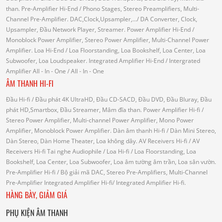
than.
Pre-Amplifier Hi-End
/ Phono Stages, Stereo Preamplifiers, Multi-
Channel Pre-Amplifier.
DAC,Clock,Upsampler,...
/ DA Converter, Clock,
Upsampler, Đầu Network Player, Streamer.
Power Amplifier Hi-End
/
Monoblock Power Amplifier, Stereo Power Amplifier, Multi-Channel Power
Amplifier.
Loa Hi-End
/ Loa Floorstanding, Loa Bookshelf, Loa Center, Loa
Subwoofer, Loa Loudspeaker.
Integrated Amplifier Hi-End
/ Intergrated
Amplifier
All - In - One
/ All - In - One
ÂM THANH HI-FI
Đầu Hi-fi
/ Đầu phát 4K UltraHD, Đầu CD-SACD, Đầu DVD, Đầu Bluray, Đầu
phát HD,Smartbox, Đầu Streamer, Mâm đĩa than.
Power Amplifier Hi-fi
/
Stereo Power Amplifier, Multi-channel Power Amplifier, Mono Power
Amplifier, Monoblock Power Amplifier.
Dàn âm thanh Hi-fi
/ Dàn Mini Stereo,
Dàn Stereo, Dàn Home Theater, Loa không dây.
AV Receivers Hi-fi
/ AV
Receivers Hi-fi
Tai nghe Audiophile
/
Loa Hi-fi
/ Loa Floorstanding, Loa
Bookshelf, Loa Center, Loa Subwoofer, Loa âm tường âm trần, Loa sân vườn.
Pre-Amplifier Hi-fi
/ Bộ giải mã DAC, Stereo Pre-Amplifiers, Multi-Channel
Pre-Amplifier
Integrated Amplifier Hi-fi
/ Integrated Amplifier Hi-fi.
HÀNG BÀY, GIẢM GIÁ
PHỤ KIỆN ÂM THANH