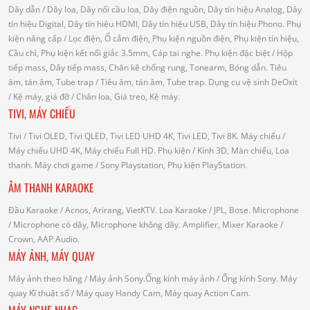
Dây dẫn
/ Dây loa, Dây nối cầu loa, Dây điện nguồn, Dây tín hiệu Analog, Dây
tín hiệu Digital, Dây tín hiệu HDMI, Dây tín hiệu USB, Dây tín hiệu Phono.
Phụ
kiện nâng cấp
/ Lọc điện, Ổ cắm điện, Phụ kiện nguồn điện, Phụ kiện tín hiệu,
Cầu chì, Phụ kiện kết nối giắc 3.5mm, Cáp tai nghe.
Phụ kiện đặc biệt
/ Hộp
tiếp mass, Dây tiếp mass, Chân kê chống rung, Tonearm, Bóng dẫn.
Tiêu
âm, tán âm, Tube trap
/ Tiêu âm, tán âm, Tube trap.
Dụng cụ vệ sinh DeOxit
/
Kệ máy, giá đỡ
/ Chân loa, Giá treo, Kệ máy.
TIVI, MÁY CHIẾU
Tivi
/ Tivi OLED, Tivi QLED, Tivi LED UHD 4K, Tivi LED, Tivi 8K.
Máy chiếu
/
Máy chiếu UHD 4K, Máy chiếu Full HD.
Phụ kiện
/ Kính 3D, Màn chiếu, Loa
thanh.
Máy chơi game
/ Sony Playstation, Phụ kiện PlayStation.
ÂM THANH KARAOKE
Đầu Karaoke
/ Acnos, Arirang, VietKTV.
Loa Karaoke
/ JPL, Bose.
Microphone
/ Microphone có dây, Microphone không dây.
Amplifier, Mixer Karaoke
/
Crown, AAP Audio.
MÁY ẢNH, MÁY QUAY
Máy ảnh theo hãng
/ Máy ảnh Sony.Ống kính máy ảnh / Ống kính Sony.
Máy
quay Kĩ thuật số
/ Máy quay Handy Cam, Máy quay Action Cam.
MÁY NGHE NHẠC