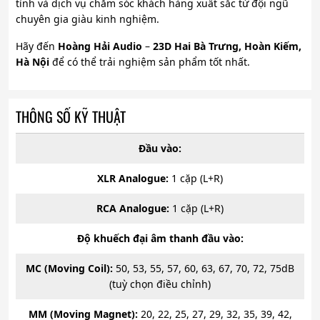
tình và dịch vụ chăm sóc khách hàng xuất sắc từ đội ngũ
chuyên gia giàu kinh nghiệm.
Hãy đến
Hoàng Hải Audio
–
23D Hai Bà Trưng, Hoàn Kiếm,
Hà Nội
để có thể trải nghiệm sản phẩm tốt nhất.
THÔNG SỐ KỸ THUẬT
Đầu vào:
XLR Analogue:
1 cặp (L+R)
RCA Analogue:
1 cặp (L+R)
Độ khuếch đại âm thanh đầu vào:
MC (Moving Coil):
50, 53, 55, 57, 60, 63, 67, 70, 72, 75dB
(tuỳ chọn điều chỉnh)
MM (Moving Magnet):
20, 22, 25, 27, 29, 32, 35, 39, 42,