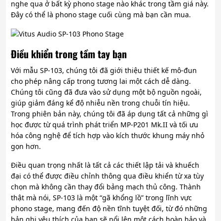
nghe qua ở bất kỳ phono stage nào khác trong tầm giá này.
Đây có thể là phono stage cuối cùng mà bạn cần mua.
Điều khiển trong tầm tay bạn
Với mẫu SP-103, chúng tôi đã giới thiệu thiết kế mô-đun
cho phép nâng cấp trong tương lai một cách dễ dàng.
Chúng tôi cũng đã đưa vào sử dụng một bộ nguồn ngoài,
giúp giảm đáng kể độ nhiễu nền trong chuỗi tín hiệu.
Trong phiên bản này, chúng tôi đã áp dụng tất cả những gì
học được từ quá trình phát triển MP-P201 Mk.II và tối ưu
hóa công nghệ để tích hợp vào kích thước khung máy nhỏ
gọn hơn.
Điều quan trọng nhất là tất cả các thiết lập tải và khuếch
đại có thể được điều chỉnh thông qua điều khiển từ xa tùy
chọn mà không cần thay đổi bảng mạch thủ công. Thành
thật mà nói, SP-103 là một “gã khổng lồ” trong lĩnh vực
phono stage, mang đến độ nền tĩnh tuyệt đối, từ đó những
bản ghi yêu thích của bạn sẽ nổi lên một cách hoàn hảo và