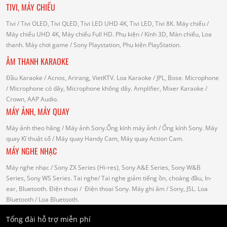
TIVI, MÁY CHIẾU
Tivi
/ Tivi OLED, Tivi QLED, Tivi LED UHD 4K, Tivi LED, Tivi 8K.
Máy chiếu
/
Máy chiếu UHD 4K, Máy chiếu Full HD.
Phụ kiện
/ Kính 3D, Màn chiếu, Loa
thanh.
Máy chơi game
/ Sony Playstation, Phụ kiện PlayStation.
ÂM THANH KARAOKE
Đầu Karaoke
/ Acnos, Arirang, VietKTV.
Loa Karaoke
/ JPL, Bose.
Microphone
/ Microphone có dây, Microphone không dây.
Amplifier, Mixer Karaoke
/
Crown, AAP Audio.
MÁY ẢNH, MÁY QUAY
Máy ảnh theo hãng
/ Máy ảnh Sony.Ống kính máy ảnh / Ống kính Sony.
Máy
quay Kĩ thuật số
/ Máy quay Handy Cam, Máy quay Action Cam.
MÁY NGHE NHẠC
Máy nghe nhạc
/ Sony ZX Series (Hi-res), Sony A&E Series, Sony W&B
Series, Sony WS Series.
Tai nghe
/ Tai nghe giảm tiếng ồn, choàng đầu, In-
ear, Bluetooth.
Điện thoại
/ Điện thoại Sony.
Máy ghi âm
/ Sony, JSL.
Loa
Bluetooth
/ Loa Bluetooth.
Tổng đài hỗ trợ miễn phí