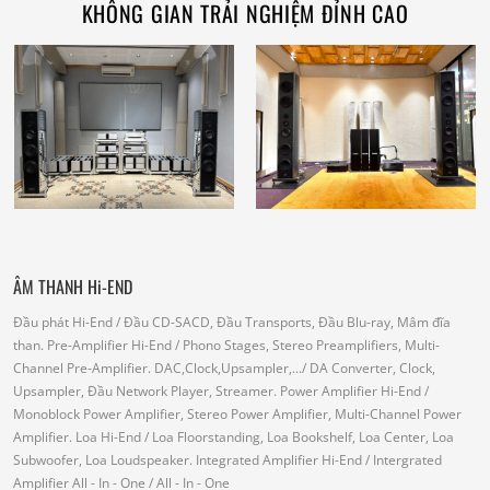
KHÔNG GIAN TRẢI NGHIỆM ĐỈNH CAO
ÂM THANH Hi-END
Đầu phát Hi-End
/ Đầu CD-SACD, Đầu Transports, Đầu Blu-ray, Mâm đĩa
than.
Pre-Amplifier Hi-End
/ Phono Stages, Stereo Preamplifiers, Multi-
Channel Pre-Amplifier.
DAC,Clock,Upsampler,...
/ DA Converter, Clock,
Upsampler, Đầu Network Player, Streamer.
Power Amplifier Hi-End
/
Monoblock Power Amplifier, Stereo Power Amplifier, Multi-Channel Power
Amplifier.
Loa Hi-End
/ Loa Floorstanding, Loa Bookshelf, Loa Center, Loa
Subwoofer, Loa Loudspeaker.
Integrated Amplifier Hi-End
/ Intergrated
Amplifier
All - In - One
/ All - In - One