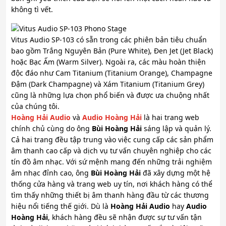
không tì vết.
Vitus Audio SP-103 có sẵn trong các phiên bản tiêu chuẩn
bao gồm Trắng Nguyên Bản (Pure White), Đen Jet (Jet Black)
hoặc Bạc Ấm (Warm Silver). Ngoài ra, các màu hoàn thiện
độc đáo như Cam Titanium (Titanium Orange), Champagne
Đậm (Dark Champagne) và Xám Titanium (Titanium Grey)
cũng là những lựa chọn phổ biến và được ưa chuộng nhất
của chúng tôi.
Hoàng Hải Audio
và
Audio Hoàng Hải
là hai trang web
chính chủ cùng do ông
Bùi Hoàng Hải
sáng lập và quản lý.
Cả hai trang đều tập trung vào việc cung cấp các sản phẩm
âm thanh cao cấp và dịch vụ tư vấn chuyên nghiệp cho các
tín đồ âm nhạc. Với sứ mệnh mang đến những trải nghiệm
âm nhạc đỉnh cao, ông
Bùi Hoàng Hải
đã xây dựng một hệ
thống cửa hàng và trang web uy tín, nơi khách hàng có thể
tìm thấy những thiết bị âm thanh hàng đầu từ các thương
hiệu nổi tiếng thế giới. Dù là
Hoàng Hải Audio
hay
Audio
Hoàng Hải
, khách hàng đều sẽ nhận được sự tư vấn tận