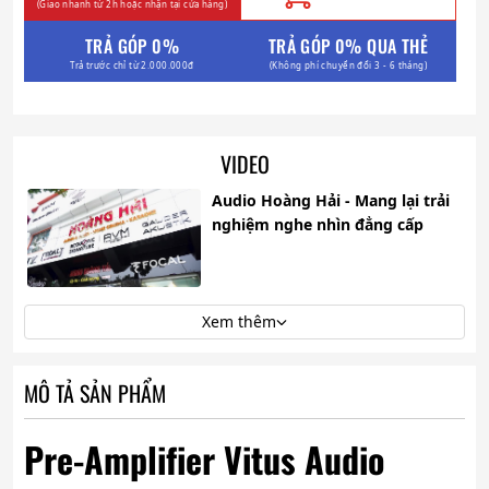
(Giao nhanh từ 2h hoặc nhận tại cửa hàng)
TRẢ GÓP 0%
TRẢ GÓP 0% QUA THẺ
Trả trước chỉ từ 2.000.000đ
(Không phí chuyển đổi 3 - 6 tháng)
VIDEO
Audio Hoàng Hải - Mang lại trải
nghiệm nghe nhìn đẳng cấp
Xem thêm
MÔ TẢ SẢN PHẨM
Pre-Amplifier Vitus Audio