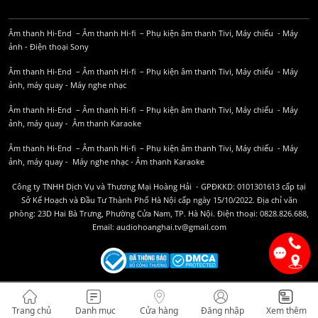
Âm thanh Hi-End
–
Âm thanh Hi-fi
–
Phụ kiện âm thanh
Tivi, Máy chiếu
-
Máy
ảnh
-
Điện thoại Sony
Âm thanh Hi-End
–
Âm thanh Hi-fi
–
Phụ kiện âm thanh
Tivi, Máy chiếu
-
Máy
ảnh, máy quay
-
Máy nghe nhạc
Âm thanh Hi-End
–
Âm thanh Hi-fi
–
Phụ kiện âm thanh
Tivi, Máy chiếu
-
Máy
ảnh, máy quay
-
Âm thanh Karaoke
Âm thanh Hi-End
–
Âm thanh Hi-fi
–
Phụ kiện âm thanh
Tivi, Máy chiếu
-
Máy
ảnh, máy quay
-
Máy nghe nhạc
-
Âm thanh Karaoke
Công ty TNHH Dịch Vụ và Thương Mại Hoàng Hải - GPĐKKD: 0101301613 cấp tại
Sở Kế Hoạch và Đầu Tư Thành Phố Hà Nội cấp ngày 15/10/2022. Địa chỉ văn
phòng: 23D Hai Bà Trưng, Phường Cửa Nam, TP. Hà Nội. Điện thoại: 0828.826.688,
Email: audiohoanghai.tv@gmail.com
Trang chủ
Danh mục
Cửa hàng
Đăng nhập
Xem thêm