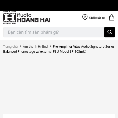
Giao nhanh miễn
Skip
phí
to
300k
content
Cửa hàng
gần bạn
Tìm
kiếm:
Trang chủ
/
Âm thanh Hi-End
/
Pre-Amplifier Vitus Audio Signature Series
Balanced Phonostage w/ external PSU Model SP-103mkI