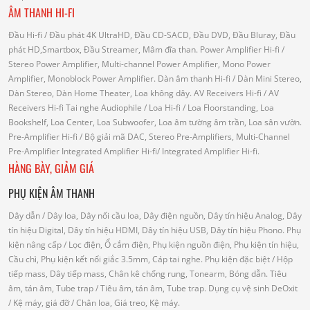
ÂM THANH HI-FI
Đầu Hi-fi
/ Đầu phát 4K UltraHD, Đầu CD-SACD, Đầu DVD, Đầu Bluray, Đầu
phát HD,Smartbox, Đầu Streamer, Mâm đĩa than.
Power Amplifier Hi-fi
/
Stereo Power Amplifier, Multi-channel Power Amplifier, Mono Power
Amplifier, Monoblock Power Amplifier.
Dàn âm thanh Hi-fi
/ Dàn Mini Stereo,
Dàn Stereo, Dàn Home Theater, Loa không dây.
AV Receivers Hi-fi
/ AV
Receivers Hi-fi
Tai nghe Audiophile
/
Loa Hi-fi
/ Loa Floorstanding, Loa
Bookshelf, Loa Center, Loa Subwoofer, Loa âm tường âm trần, Loa sân vườn.
Pre-Amplifier Hi-fi
/ Bộ giải mã DAC, Stereo Pre-Amplifiers, Multi-Channel
Pre-Amplifier
Integrated Amplifier Hi-fi
/ Integrated Amplifier Hi-fi.
HÀNG BÀY, GIẢM GIÁ
PHỤ KIỆN ÂM THANH
Dây dẫn
/ Dây loa, Dây nối cầu loa, Dây điện nguồn, Dây tín hiệu Analog, Dây
tín hiệu Digital, Dây tín hiệu HDMI, Dây tín hiệu USB, Dây tín hiệu Phono.
Phụ
kiện nâng cấp
/ Lọc điện, Ổ cắm điện, Phụ kiện nguồn điện, Phụ kiện tín hiệu,
Cầu chì, Phụ kiện kết nối giắc 3.5mm, Cáp tai nghe.
Phụ kiện đặc biệt
/ Hộp
tiếp mass, Dây tiếp mass, Chân kê chống rung, Tonearm, Bóng dẫn.
Tiêu
âm, tán âm, Tube trap
/ Tiêu âm, tán âm, Tube trap.
Dụng cụ vệ sinh DeOxit
/
Kệ máy, giá đỡ
/ Chân loa, Giá treo, Kệ máy.