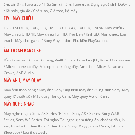
âm, tán âm, Tube trap
/ Tiêu âm, tán âm, Tube trap.
Dụng cụ vệ sinh DeOxit
/
Kệ máy, giá đỡ
/ Chân loa, Giá treo, Kệ máy.
TIVI, MÁY CHIẾU
Tivi
/ Tivi OLED, Tivi QLED, Tivi LED UHD 4K, Tivi LED, Tivi 8K.
Máy chiếu
/
Máy chiếu UHD 4K, Máy chiếu Full HD.
Phụ kiện
/ Kính 3D, Màn chiếu, Loa
thanh.
Máy chơi game
/ Sony Playstation, Phụ kiện PlayStation.
ÂM THANH KARAOKE
Đầu Karaoke
/ Acnos, Arirang, VietKTV.
Loa Karaoke
/ JPL, Bose.
Microphone
/ Microphone có dây, Microphone không dây.
Amplifier, Mixer Karaoke
/
Crown, AAP Audio.
MÁY ẢNH, MÁY QUAY
Máy ảnh theo hãng
/ Máy ảnh Sony.Ống kính máy ảnh / Ống kính Sony.
Máy
quay Kĩ thuật số
/ Máy quay Handy Cam, Máy quay Action Cam.
MÁY NGHE NHẠC
Máy nghe nhạc
/ Sony ZX Series (Hi-res), Sony A&E Series, Sony W&B
Series, Sony WS Series.
Tai nghe
/ Tai nghe giảm tiếng ồn, choàng đầu, In-
ear, Bluetooth.
Điện thoại
/ Điện thoại Sony.
Máy ghi âm
/ Sony, JSL.
Loa
Bluetooth
/ Loa Bluetooth.