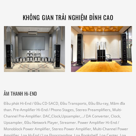
KHÔNG GIAN TRẢI NGHIỆM ĐỈNH CAO
ÂM THANH Hi-END
Đầu phát Hi-End
/ Đầu CD-SACD, Đầu Transports, Đầu Blu-ray, Mâm đĩa
than.
Pre-Amplifier Hi-End
/ Phono Stages, Stereo Preamplifiers, Multi-
Channel Pre-Amplifier.
DAC,Clock,Upsampler,...
/ DA Converter, Clock,
Upsampler, Đầu Network Player, Streamer.
Power Amplifier Hi-End
/
Monoblock Power Amplifier, Stereo Power Amplifier, Multi-Channel Power
Amplifier.
Loa Hi-End
/ Loa Floorstanding, Loa Bookshelf, Loa Center, Loa