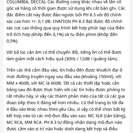
COLUMBIA, DECCA). Các đường cong khác nhau về tần số
góc và hằng số thời gian được sử dụng khi cắt bản ghi. Các
đặc điểm cắt này được đảo ngược bởi PH 8.3 với độ chính
xác cao hơn +/- 0,1 dB. OVATION PH 8.3 đạt được độ chính
xác cực cao thông qua quy trình kết hợp phức tạp của điện
trở tích hợp (khớp đến 0,1%) và tụ điện phim (khớp đến
0,5%).
Với bộ lọc cận âm có thể chuyển đổi, tiếng ồn có thể được
làm giảm một cách hiệu quả (30Hz / 12dB / quãng tám).
Trên các thẻ cắm đầu vào, tín hiệu đến được khuếch đại ở
mức đường truyền ngay sau đầu vào (khoảng 150mV), với
MM x 40dB, với MC là 60dB. Tất cả các thiết lập hoặc cân
bằng sau đó được thực hiện với các tín hiệu được phóng to
rất nhiều này, vì vậy các thành phần méo của tất cả các giai
đoạn tiếp theo ít đáng kể hơn nhiều. Có thể trang bị tối đa
4 đầu vào khác nhau theo yêu cầu, vì vậy có thể chọn bất kỳ
kết hợp nào từ các mô-đun đầu vào sau: MC XLR (cân bằng),
MC RCA, MM RCA. PH 8.3 tự động nhận dạng mô-đun nào
được cắm vào vị trí nào hoặc dưới dạng kết hợp và điều