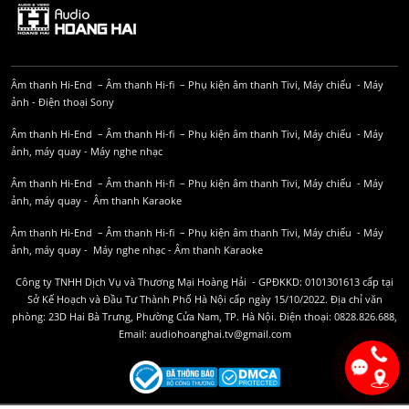
Âm thanh Hi-End
–
Âm thanh Hi-fi
–
Phụ kiện âm thanh
Tivi, Máy chiếu
-
Máy
ảnh
-
Điện thoại Sony
Âm thanh Hi-End
–
Âm thanh Hi-fi
–
Phụ kiện âm thanh
Tivi, Máy chiếu
-
Máy
ảnh, máy quay
-
Máy nghe nhạc
Âm thanh Hi-End
–
Âm thanh Hi-fi
–
Phụ kiện âm thanh
Tivi, Máy chiếu
-
Máy
ảnh, máy quay
-
Âm thanh Karaoke
Âm thanh Hi-End
–
Âm thanh Hi-fi
–
Phụ kiện âm thanh
Tivi, Máy chiếu
-
Máy
ảnh, máy quay
-
Máy nghe nhạc
-
Âm thanh Karaoke
Công ty TNHH Dịch Vụ và Thương Mại Hoàng Hải - GPĐKKD: 0101301613 cấp tại
Sở Kế Hoạch và Đầu Tư Thành Phố Hà Nội cấp ngày 15/10/2022. Địa chỉ văn
phòng: 23D Hai Bà Trưng, Phường Cửa Nam, TP. Hà Nội. Điện thoại: 0828.826.688,
Email: audiohoanghai.tv@gmail.com