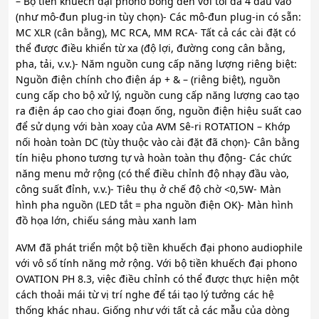
– Bộ tiền khuếch đại phono bóng đèn với tối đa 4 đầu vào
(như mô-đun plug-in tùy chọn)- Các mô-đun plug-in có sẵn:
MC XLR (cân bằng), MC RCA, MM RCA- Tất cả các cài đặt có
thể được điều khiển từ xa (độ lợi, đường cong cân bằng,
pha, tải, v.v.)- Năm nguồn cung cấp năng lượng riêng biệt:
Nguồn điện chính cho điện áp + & – (riêng biệt), nguồn
cung cấp cho bộ xử lý, nguồn cung cấp năng lượng cao tạo
ra điện áp cao cho giai đoạn ống, nguồn điện hiệu suất cao
để sử dụng với bàn xoay của AVM Sê-ri ROTATION – Khớp
nối hoàn toàn DC (tùy thuộc vào cài đặt đã chọn)- Cân bằng
tín hiệu phono tương tự và hoàn toàn thụ động- Các chức
năng menu mở rộng (có thể điều chỉnh độ nhạy đầu vào,
công suất đỉnh, v.v.)- Tiêu thụ ở chế độ chờ <0,5W- Màn
hình pha nguồn (LED tắt = pha nguồn điện OK)- Màn hình
đồ họa lớn, chiếu sáng màu xanh lam
AVM đã phát triển một bộ tiền khuếch đại phono audiophile
với vô số tính năng mở rộng. Với bộ tiền khuếch đại phono
OVATION PH 8.3, việc điều chỉnh có thể được thực hiện một
cách thoải mái từ vị trí nghe để tái tạo lý tưởng các hệ
thống khác nhau. Giống như với tất cả các mẫu của dòng