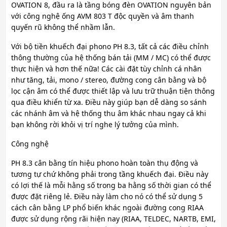
OVATION 8, đầu ra là tầng bóng đèn OVATION nguyên bản
với công nghệ ống AVM 803 T độc quyền và âm thanh
quyến rũ không thể nhầm lẫn.
Với bộ tiền khuếch đại phono PH 8.3, tất cả các điều chỉnh
thông thường của hệ thống bán tải (MM / MC) có thể được
thực hiện và hơn thế nữa! Các cài đặt tùy chỉnh cá nhân
như tăng, tải, mono / stereo, đường cong cân bằng và bộ
lọc cận âm có thể được thiết lập và lưu trữ thuận tiện thông
qua điều khiển từ xa. Điều này giúp bạn dễ dàng so sánh
các nhánh âm và hệ thống thu âm khác nhau ngay cả khi
bạn không rời khỏi vị trí nghe lý tưởng của mình.
Công nghệ
PH 8.3 cân bằng tín hiệu phono hoàn toàn thụ động và
tương tự chứ không phải trong tầng khuếch đại. Điều này
có lợi thế là mỗi hằng số trong ba hằng số thời gian có thể
được đặt riêng lẻ. Điều này làm cho nó có thể sử dụng 5
cách cân bằng LP phổ biến khác ngoài đường cong RIAA
được sử dụng rộng rãi hiện nay (RIAA, TELDEC, NARTB, EMI,