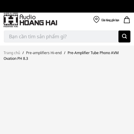
Giao nhanh miễn
Skip
phí
to
300k
content
Cửa hàng
gần bạn
Tìm
kiếm:
Trang chủ
/
Pre-amplifiers Hi-end
/
Pre-Amplifier Tube Phono AVM
Ovation PH 8.3