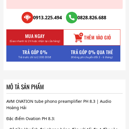
0913.225.494
0828.826.688
MUA NGAY
THÊM VÀO GIỎ
(Giao nhanh từ 2h hoặc nhận tại cửa hàng)
TRẢ GÓP 0%
TRẢ GÓP 0% QUA THẺ
Trả trước chỉ từ 2.000.000đ
(Không phí chuyển đổi 3 - 6 tháng)
MÔ TẢ SẢN PHẨM
AVM OVATION tube phono preamplifier PH 8.3 | Audio
Hoàng Hải
Đặc điểm Ovation PH 8.3: