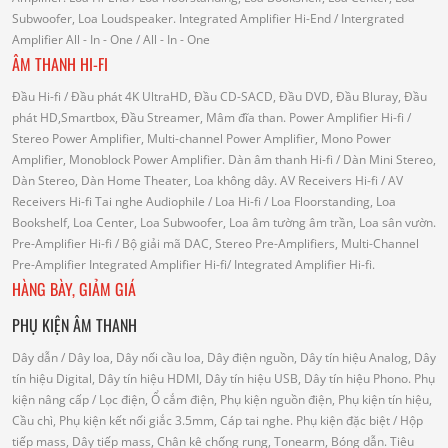
Subwoofer, Loa Loudspeaker.
Integrated Amplifier Hi-End
/ Intergrated
Amplifier
All - In - One
/ All - In - One
ÂM THANH HI-FI
Đầu Hi-fi
/ Đầu phát 4K UltraHD, Đầu CD-SACD, Đầu DVD, Đầu Bluray, Đầu
phát HD,Smartbox, Đầu Streamer, Mâm đĩa than.
Power Amplifier Hi-fi
/
Stereo Power Amplifier, Multi-channel Power Amplifier, Mono Power
Amplifier, Monoblock Power Amplifier.
Dàn âm thanh Hi-fi
/ Dàn Mini Stereo,
Dàn Stereo, Dàn Home Theater, Loa không dây.
AV Receivers Hi-fi
/ AV
Receivers Hi-fi
Tai nghe Audiophile
/
Loa Hi-fi
/ Loa Floorstanding, Loa
Bookshelf, Loa Center, Loa Subwoofer, Loa âm tường âm trần, Loa sân vườn.
Pre-Amplifier Hi-fi
/ Bộ giải mã DAC, Stereo Pre-Amplifiers, Multi-Channel
Pre-Amplifier
Integrated Amplifier Hi-fi
/ Integrated Amplifier Hi-fi.
HÀNG BÀY, GIẢM GIÁ
PHỤ KIỆN ÂM THANH
Dây dẫn
/ Dây loa, Dây nối cầu loa, Dây điện nguồn, Dây tín hiệu Analog, Dây
tín hiệu Digital, Dây tín hiệu HDMI, Dây tín hiệu USB, Dây tín hiệu Phono.
Phụ
kiện nâng cấp
/ Lọc điện, Ổ cắm điện, Phụ kiện nguồn điện, Phụ kiện tín hiệu,
Cầu chì, Phụ kiện kết nối giắc 3.5mm, Cáp tai nghe.
Phụ kiện đặc biệt
/ Hộp
tiếp mass, Dây tiếp mass, Chân kê chống rung, Tonearm, Bóng dẫn.
Tiêu