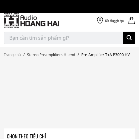
Giao nhanh miễn
Skip
phí
to
300k
content
Cửa hàng
gần bạn
Tìm
kiếm:
Trang chủ
/
Stereo Preamplifiers Hi-end
/
Pre-Amplifier T+A P3000 HV
CHỌN THEO TIÊU CHÍ