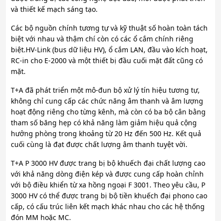
và thiết kế mạch sáng tạo.
Các bộ nguồn chính tương tự và kỹ thuật số hoàn toàn tách
biệt với nhau và thậm chí còn có các ổ cắm chính riêng
biệt.HV-Link (bus dữ liệu HV), ổ cắm LAN, đầu vào kích hoạt,
RC-in cho E-2000 và một thiết bị đầu cuối mặt đất cũng có
mặt.
T+A đã phát triển một mô-đun bộ xử lý tín hiệu tương tự,
không chỉ cung cấp các chức năng âm thanh và âm lượng
hoạt động riêng cho từng kênh, mà còn có ba bộ cân bằng
tham số băng hẹp có khả năng làm giảm hiệu quả cộng
hưởng phòng trong khoảng từ 20 Hz đến 500 Hz. Kết quả
cuối cùng là đạt được chất lượng âm thanh tuyệt vời.
T+A P 3000 HV được trang bị bộ khuếch đại chất lượng cao
với khả năng dòng điện kép và được cung cấp hoàn chỉnh
với bộ điều khiển từ xa hồng ngoại F 3001. Theo yêu cầu, P
3000 HV có thể được trang bị bộ tiền khuếch đại phono cao
cấp, có cấu trúc liên kết mạch khác nhau cho các hệ thống
đón MM hoặc MC.