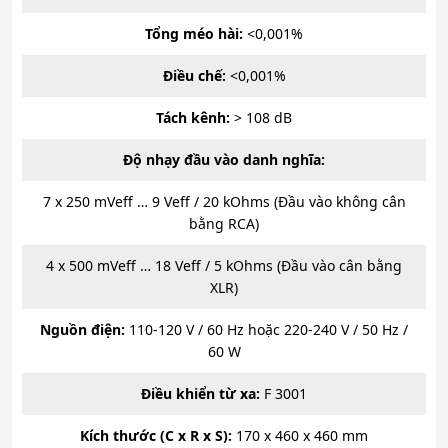
Tổng méo hài:
<0,001%
Điều chế:
<0,001%
Tách kênh:
> 108 dB
Độ nhạy đầu vào danh nghĩa:
7 x 250 mVeff … 9 Veff / 20 kOhms (Đầu vào không cân
bằng RCA)
4 x 500 mVeff … 18 Veff / 5 kOhms (Đầu vào cân bằng
XLR)
Nguồn điện:
110-120 V / 60 Hz hoặc 220-240 V / 50 Hz /
60 W
Điều khiển từ xa:
F 3001
Kích thước (C x R x S):
170 x 460 x 460 mm