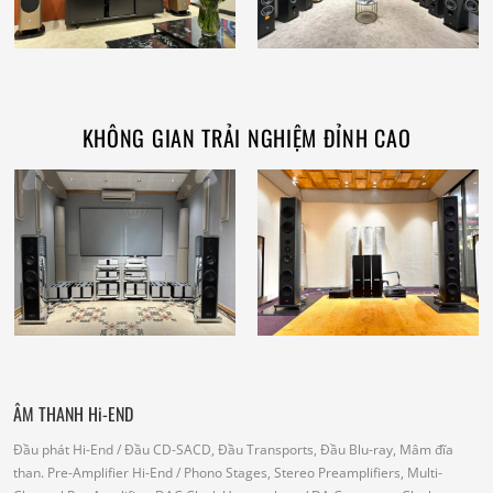
KHÔNG GIAN TRẢI NGHIỆM ĐỈNH CAO
ÂM THANH Hi-END
Đầu phát Hi-End
/ Đầu CD-SACD, Đầu Transports, Đầu Blu-ray, Mâm đĩa
than.
Pre-Amplifier Hi-End
/ Phono Stages, Stereo Preamplifiers, Multi-