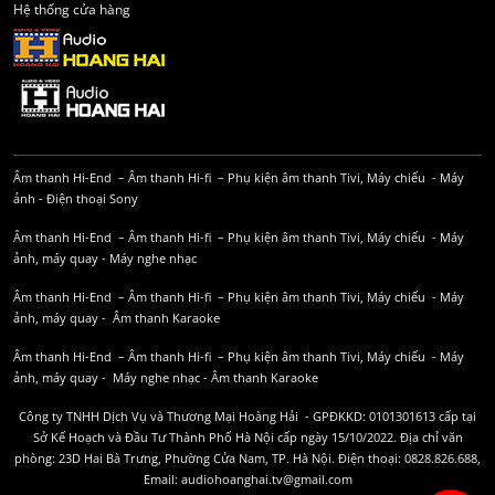
Hệ thống cửa hàng
Âm thanh Hi-End
–
Âm thanh Hi-fi
–
Phụ kiện âm thanh
Tivi, Máy chiếu
-
Máy
ảnh
-
Điện thoại Sony
Âm thanh Hi-End
–
Âm thanh Hi-fi
–
Phụ kiện âm thanh
Tivi, Máy chiếu
-
Máy
ảnh, máy quay
-
Máy nghe nhạc
Âm thanh Hi-End
–
Âm thanh Hi-fi
–
Phụ kiện âm thanh
Tivi, Máy chiếu
-
Máy
ảnh, máy quay
-
Âm thanh Karaoke
Âm thanh Hi-End
–
Âm thanh Hi-fi
–
Phụ kiện âm thanh
Tivi, Máy chiếu
-
Máy
ảnh, máy quay
-
Máy nghe nhạc
-
Âm thanh Karaoke
Công ty TNHH Dịch Vụ và Thương Mại Hoàng Hải - GPĐKKD: 0101301613 cấp tại
Sở Kế Hoạch và Đầu Tư Thành Phố Hà Nội cấp ngày 15/10/2022. Địa chỉ văn
phòng: 23D Hai Bà Trưng, Phường Cửa Nam, TP. Hà Nội. Điện thoại: 0828.826.688,
Email: audiohoanghai.tv@gmail.com