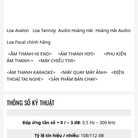
Loa Avalon Loa Tannoy Audio Hoàng Hải Hoàng Hải Audio
Loa Focal chính hãng
<ÂM THANH HI END> <ÂM THANH HIFI> <PHỤ KIỆN
ÂM THANH > <MÁY CHIẾU TIVI>
<ÂM THANH KARAOKE> <MÁY QUAY MÁY ẢNH> <ĐIỆN
THOẠI TAI NGHE> <SẢN PHẨM BÁN CHẠY>
THÔNG SỐ KỸ THUẬT
Đáp ứng tần số + 0 / – 3 dB:
0,5 Hz – 300 kHz
Tỷ lệ tín hiệu / nhiễu:
108/112 dB