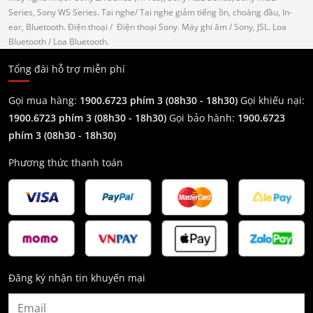
Series, Sony WS Series.
Tai nghe
/ Tai nghe giảm tiếng ồn, choàng đầu, In-
ear, Bluetooth.
Điện thoại
/ Điện thoại Sony.
Máy ghi âm
/ Sony, JSL.
Loa
Bluetooth
/ Loa Bluetooth.
Tổng đài hỗ trợ miễn phí
Gọi mua hàng:
1900.6723 phím 3 (08h30 - 18h30)
Gọi khiếu nại:
1900.6723 phím 3
(08h30 - 18h30)
Gọi bảo hành:
1900.6723
phím 3
(08h30 - 18h30)
Phương thức thanh toán
Đăng ký nhận tin khuyến mại