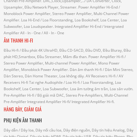
Channel Pre-Amplifier.
DAC,Clock,Upsampler,...
/ DA Converter, Clock,
Upsampler, Đầu Network Player, Streamer.
Power Amplifier Hi-End
/
Monoblock Power Amplifier, Stereo Power Amplifier, Multi-Channel Power
Amplifier.
Loa Hi-End
/ Loa Floorstanding, Loa Bookshelf, Loa Center, Loa
Subwoofer, Loa Loudspeaker.
Integrated Amplifier Hi-End
/ Intergrated
Amplifier
All - In - One
/ All - In - One
ÂM THANH HI-FI
Đầu Hi-fi
/ Đầu phát 4K UltraHD, Đầu CD-SACD, Đầu DVD, Đầu Bluray, Đầu
phát HD,Smartbox, Đầu Streamer, Mâm đĩa than.
Power Amplifier Hi-fi
/
Stereo Power Amplifier, Multi-channel Power Amplifier, Mono Power
Amplifier, Monoblock Power Amplifier.
Dàn âm thanh Hi-fi
/ Dàn Mini Stereo,
Dàn Stereo, Dàn Home Theater, Loa không dây.
AV Receivers Hi-fi
/ AV
Receivers Hi-fi
Tai nghe Audiophile
/
Loa Hi-fi
/ Loa Floorstanding, Loa
Bookshelf, Loa Center, Loa Subwoofer, Loa âm tường âm trần, Loa sân vườn.
Pre-Amplifier Hi-fi
/ Bộ giải mã DAC, Stereo Pre-Amplifiers, Multi-Channel
Pre-Amplifier
Integrated Amplifier Hi-fi
/ Integrated Amplifier Hi-fi.
HÀNG BÀY, GIẢM GIÁ
PHỤ KIỆN ÂM THANH
Dây dẫn
/ Dây loa, Dây nối cầu loa, Dây điện nguồn, Dây tín hiệu Analog, Dây
tín hiệu Digital, Dây tín hiệu HDMI, Dây tín hiệu USB, Dây tín hiệu Phono.
Phụ