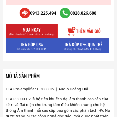
0913.225.494
0828.826.688
MUA NGAY
THÊM VÀO GIỎ
(Giao nhanh từ 2h hoặc nhận tại cửa hàng)
TRẢ GÓP 0%
TRẢ GÓP 0% QUA THẺ
Trả trước chỉ từ 2.000.000đ
(Không phí chuyển đổi 3 - 6 tháng)
MÔ TẢ SẢN PHẨM
T+A Pre-amplifier P 3000 HV | Audio Hoàng Hải
T+A P 3000 HV là bộ tiền khuếch đại âm thanh cao cấp của
sê-ri và đại diện cho trung tâm điều khiển chung cho hệ
thống Âm thanh nổi cao cấp bao gồm các phần tách HV. Nó
được trang bị các công nghệ độc đáo, mới được phát triển