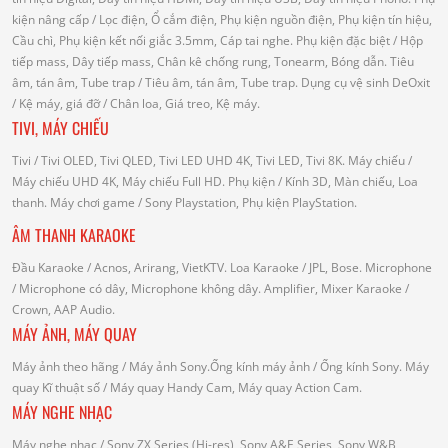
kiện nâng cấp
/ Lọc điện, Ổ cắm điện, Phụ kiện nguồn điện, Phụ kiện tín hiệu,
Cầu chì, Phụ kiện kết nối giắc 3.5mm, Cáp tai nghe.
Phụ kiện đặc biệt
/ Hộp
tiếp mass, Dây tiếp mass, Chân kê chống rung, Tonearm, Bóng dẫn.
Tiêu
âm, tán âm, Tube trap
/ Tiêu âm, tán âm, Tube trap.
Dụng cụ vệ sinh DeOxit
/
Kệ máy, giá đỡ
/ Chân loa, Giá treo, Kệ máy.
TIVI, MÁY CHIẾU
Tivi
/ Tivi OLED, Tivi QLED, Tivi LED UHD 4K, Tivi LED, Tivi 8K.
Máy chiếu
/
Máy chiếu UHD 4K, Máy chiếu Full HD.
Phụ kiện
/ Kính 3D, Màn chiếu, Loa
thanh.
Máy chơi game
/ Sony Playstation, Phụ kiện PlayStation.
ÂM THANH KARAOKE
Đầu Karaoke
/ Acnos, Arirang, VietKTV.
Loa Karaoke
/ JPL, Bose.
Microphone
/ Microphone có dây, Microphone không dây.
Amplifier, Mixer Karaoke
/
Crown, AAP Audio.
MÁY ẢNH, MÁY QUAY
Máy ảnh theo hãng
/ Máy ảnh Sony.Ống kính máy ảnh / Ống kính Sony.
Máy
quay Kĩ thuật số
/ Máy quay Handy Cam, Máy quay Action Cam.
MÁY NGHE NHẠC
Máy nghe nhạc
/ Sony ZX Series (Hi-res), Sony A&E Series, Sony W&B