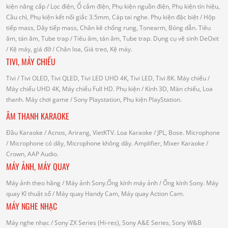
kiện nâng cấp
/ Lọc điện, Ổ cắm điện, Phụ kiện nguồn điện, Phụ kiện tín hiệu,
Cầu chì, Phụ kiện kết nối giắc 3.5mm, Cáp tai nghe.
Phụ kiện đặc biệt
/ Hộp
tiếp mass, Dây tiếp mass, Chân kê chống rung, Tonearm, Bóng dẫn.
Tiêu
âm, tán âm, Tube trap
/ Tiêu âm, tán âm, Tube trap.
Dụng cụ vệ sinh DeOxit
/
Kệ máy, giá đỡ
/ Chân loa, Giá treo, Kệ máy.
TIVI, MÁY CHIẾU
Tivi
/ Tivi OLED, Tivi QLED, Tivi LED UHD 4K, Tivi LED, Tivi 8K.
Máy chiếu
/
Máy chiếu UHD 4K, Máy chiếu Full HD.
Phụ kiện
/ Kính 3D, Màn chiếu, Loa
thanh.
Máy chơi game
/ Sony Playstation, Phụ kiện PlayStation.
ÂM THANH KARAOKE
Đầu Karaoke
/ Acnos, Arirang, VietKTV.
Loa Karaoke
/ JPL, Bose.
Microphone
/ Microphone có dây, Microphone không dây.
Amplifier, Mixer Karaoke
/
Crown, AAP Audio.
MÁY ẢNH, MÁY QUAY
Máy ảnh theo hãng
/ Máy ảnh Sony.Ống kính máy ảnh / Ống kính Sony.
Máy
quay Kĩ thuật số
/ Máy quay Handy Cam, Máy quay Action Cam.
MÁY NGHE NHẠC
Máy nghe nhạc
/ Sony ZX Series (Hi-res), Sony A&E Series, Sony W&B