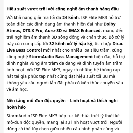
Hiệu suất vượt trội với công nghệ âm thanh hàng đầu
Với khả năng giải mã tối đa
24 kênh
, ISP Elite MK3 hỗ trợ
toàn diện các định dạng âm thanh hiện đại như
Dolby
Atmos, DTS:X Pro, Auro-3D
và
IMAX Enhanced
, mang đến
trải nghiệm âm thanh 3D sống động và chân thực. Bộ xử lý
này còn cung cấp tới
32 kênh xử lý hậu kỳ
, tích hợp
Dirac
Live Bass Control
mới nhất cho nhiều loa siêu trầm, cùng
công nghệ
StormAudio Bass Management
hiện đại, hỗ trợ
định nghĩa vùng âm trầm đa dạng và định tuyến âm trầm
linh hoạt. Với ISP Elite MK3, ngay cả những hệ thống rạp
hát tại gia phức tạp nhất cũng đạt hiệu suất tối ưu mà
không yêu cầu người lắp đặt phải có kiến thức chuyên sâu
về âm học.
Nền tảng mô-đun độc quyền – Linh hoạt và thích nghi
hoàn hảo
StormAudio ISP Elite MK3 tiếp tục kế thừa triết lý thiết kế
mô-đun độc quyền, mang lại sự linh hoạt vượt trội. Người
dùng có thể tùy chọn giữa nhiều cấu hình phần cứng và