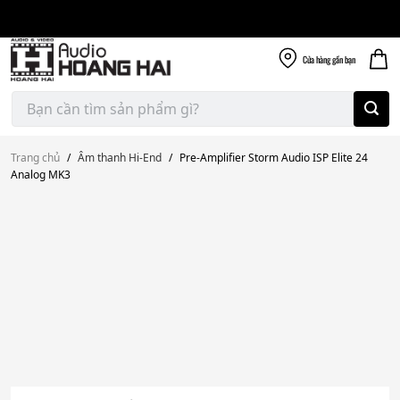
Giao nhanh miễn
Skip
phí
to
300k
content
Cửa hàng
gần bạn
Tìm
kiếm:
Trang chủ
/
Âm thanh Hi-End
/
Pre-Amplifier Storm Audio ISP Elite 24
Analog MK3