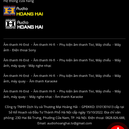
Hệ thống cửa hàng
Âm thanh Hi-End
–
Âm thanh Hi-fi
–
Phụ kiện âm thanh
Tivi, Máy chiếu
-
Máy
ảnh
-
Điện thoại Sony
Âm thanh Hi-End
–
Âm thanh Hi-fi
–
Phụ kiện âm thanh
Tivi, Máy chiếu
-
Máy
ảnh, máy quay
-
Máy nghe nhạc
Âm thanh Hi-End
–
Âm thanh Hi-fi
–
Phụ kiện âm thanh
Tivi, Máy chiếu
-
Máy
ảnh, máy quay
-
Âm thanh Karaoke
Âm thanh Hi-End
–
Âm thanh Hi-fi
–
Phụ kiện âm thanh
Tivi, Máy chiếu
-
Máy
ảnh, máy quay
-
Máy nghe nhạc
-
Âm thanh Karaoke
Công ty TNHH Dịch Vụ và Thương Mại Hoàng Hải - GPĐKKD: 0101301613 cấp tại
Sở Kế Hoạch và Đầu Tư Thành Phố Hà Nội cấp ngày 15/10/2022. Địa chỉ văn
phòng: 23D Hai Bà Trưng, Phường Cửa Nam, TP. Hà Nội. Điện thoại: 0828.826.688,
Email: audiohoanghai.tv@gmail.com