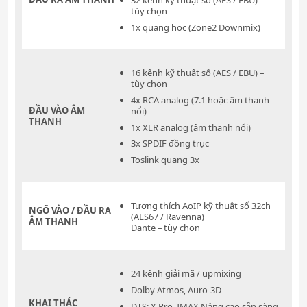
tùy chọn
1x quang học (Zone2 Downmix)
16 kênh kỹ thuật số (AES / EBU) –
tùy chọn
4x RCA analog (7.1 hoặc âm thanh
ĐẦU VÀO ÂM
nổi)
THANH
1x XLR analog (âm thanh nổi)
3x SPDIF đồng trục
Toslink quang 3x
Tương thích AoIP kỹ thuật số 32ch
NGÕ VÀO / ĐẦU RA
(AES67 / Ravenna)
ÂM THANH
Dante – tùy chọn
24 kênh giải mã / upmixing
Dolby Atmos, Auro-3D
KHAI THÁC
DTS: X Pro, IMAX Nâng cao sẵn sàng