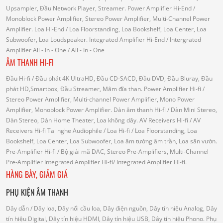
Upsampler, Đầu Network Player, Streamer.
Power Amplifier Hi-End
/
Monoblock Power Amplifier, Stereo Power Amplifier, Multi-Channel Power
Amplifier.
Loa Hi-End
/ Loa Floorstanding, Loa Bookshelf, Loa Center, Loa
Subwoofer, Loa Loudspeaker.
Integrated Amplifier Hi-End
/ Intergrated
Amplifier
All - In - One
/ All - In - One
ÂM THANH HI-FI
Đầu Hi-fi
/ Đầu phát 4K UltraHD, Đầu CD-SACD, Đầu DVD, Đầu Bluray, Đầu
phát HD,Smartbox, Đầu Streamer, Mâm đĩa than.
Power Amplifier Hi-fi
/
Stereo Power Amplifier, Multi-channel Power Amplifier, Mono Power
Amplifier, Monoblock Power Amplifier.
Dàn âm thanh Hi-fi
/ Dàn Mini Stereo,
Dàn Stereo, Dàn Home Theater, Loa không dây.
AV Receivers Hi-fi
/ AV
Receivers Hi-fi
Tai nghe Audiophile
/
Loa Hi-fi
/ Loa Floorstanding, Loa
Bookshelf, Loa Center, Loa Subwoofer, Loa âm tường âm trần, Loa sân vườn.
Pre-Amplifier Hi-fi
/ Bộ giải mã DAC, Stereo Pre-Amplifiers, Multi-Channel
Pre-Amplifier
Integrated Amplifier Hi-fi
/ Integrated Amplifier Hi-fi.
HÀNG BÀY, GIẢM GIÁ
PHỤ KIỆN ÂM THANH
Dây dẫn
/ Dây loa, Dây nối cầu loa, Dây điện nguồn, Dây tín hiệu Analog, Dây
tín hiệu Digital, Dây tín hiệu HDMI, Dây tín hiệu USB, Dây tín hiệu Phono.
Phụ