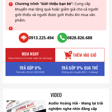
Chương trình “Giới thiệu bạn bè”:
Cung cấp
khuyến mại tặng quà hoặc giảm giá cho cả người
giới thiệu và người được giới thiệu khi mua sản
phẩm.
0913.225.494
0828.826.688
MUA NGAY
THÊM VÀO GIỎ
(Giao nhanh từ 2h hoặc nhận tại cửa hàng)
TRẢ GÓP 0%
TRẢ GÓP 0% QUA THẺ
Trả trước chỉ từ 2.000.000đ
(Không phí chuyển đổi 3 - 6 tháng)
VIDEO
Audio Hoàng Hải - Mang lại trải
nghiệm nghe nhìn đẳng cấp