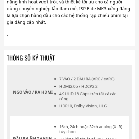
năng linh hoạt vượt trội, và thiết kế tối ưu cho cả người
dùng chuyên nghiệp lẫn đam mê, ISP Elite MK3 xứng đáng
là lựa chọn hàng đầu cho các hệ thống rạp chiếu phim tại
gia đẳng cấp nhất.
.
THÔNG SỐ KỸ THUẬT
7 VÀO / 2 ĐẦU RA (ARC / eARC)
HDMI2.0b / HDCP2.2
NGÕ VÀO / RA HDMI
4K UHD 18 Gbps trên tất cả các
cổng
HDR10, Dolby Vision, HLG
16ch, 24ch hoặc 32ch analog (XLR) –
tùy chọn
ĐẦU RA ÂM THANH
32 kênh kỹ thuật số (AES / EBU) –