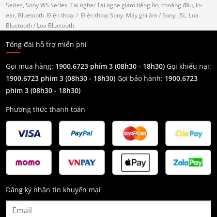
Series, Sony WS Series.
Tai nghe
/ Tai nghe giảm tiếng ồn, choàng đầu, In-
ear, Bluetooth.
Điện thoại
/ Điện thoại Sony.
Máy ghi âm
/ Sony, JSL.
Loa
Bluetooth
/ Loa Bluetooth.
Tổng đài hỗ trợ miễn phí
Gọi mua hàng:
1900.6723 phím 3 (08h30 - 18h30)
Gọi khiếu nại:
1900.6723 phím 3
(08h30 - 18h30)
Gọi bảo hành:
1900.6723
phím 3
(08h30 - 18h30)
Phương thức thanh toán
Đăng ký nhận tin khuyến mại