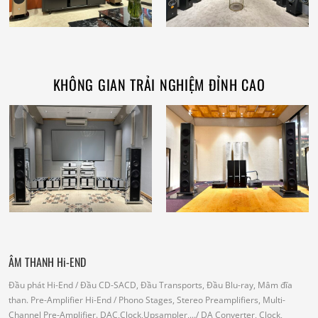
KHÔNG GIAN TRẢI NGHIỆM ĐỈNH CAO
ÂM THANH Hi-END
Đầu phát Hi-End
/ Đầu CD-SACD, Đầu Transports, Đầu Blu-ray, Mâm đĩa
than.
Pre-Amplifier Hi-End
/ Phono Stages, Stereo Preamplifiers, Multi-
Channel Pre-Amplifier.
DAC,Clock,Upsampler,...
/ DA Converter, Clock,