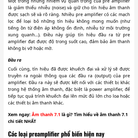
Một trong những nhiệm vụ quan trọng của pre amplifier
là giảm thiểu nhiễu (noise) và giữ cho tín hiệu âm thanh
được sạch sẽ và rõ ràng. Nhiều pre amplifier có các mạch
lọc để loại bỏ những tín hiệu không mong muốn (như
tiếng ồn từ điện áp không ổn định, nhiễu từ môi trường
xung quanh…). Điều này giúp tín hiệu đầu ra từ pre
amplifier đạt được độ trong suốt cao, đảm bảo âm thanh
không bị vỡ hoặc mờ.
Đầu ra
Cuối cùng, tín hiệu đã được khuếch đại và xử lý sẽ được
truyền ra ngoài thông qua các đầu ra (output) của pre
amplifier. Đầu ra này sẽ được kết nối với các thiết bị khác
trong hệ thống âm thanh, đặc biệt là power amplifier, để
tiếp tục quá trình khuếch đại lên mức đủ lớn cho loa hoặc
các thiết bị âm thanh khác.
Xem ngay:
Âm thanh 7.1
là gì?
Tìm hi
ể
u v
ề
âm thanh 7.1
chi ti
ế
t NH
Ấ
T
Các loại preamplifier phổ biến hiện nay