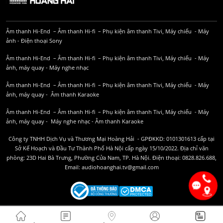
Âm thanh Hi-End
–
Âm thanh Hi-fi
–
Phụ kiện âm thanh
Tivi, Máy chiếu
-
Máy
ảnh
-
Điện thoại Sony
Âm thanh Hi-End
–
Âm thanh Hi-fi
–
Phụ kiện âm thanh
Tivi, Máy chiếu
-
Máy
ảnh, máy quay
-
Máy nghe nhạc
Âm thanh Hi-End
–
Âm thanh Hi-fi
–
Phụ kiện âm thanh
Tivi, Máy chiếu
-
Máy
ảnh, máy quay
-
Âm thanh Karaoke
Âm thanh Hi-End
–
Âm thanh Hi-fi
–
Phụ kiện âm thanh
Tivi, Máy chiếu
-
Máy
ảnh, máy quay
-
Máy nghe nhạc
-
Âm thanh Karaoke
Công ty TNHH Dịch Vụ và Thương Mại Hoàng Hải - GPĐKKD: 0101301613 cấp tại
Sở Kế Hoạch và Đầu Tư Thành Phố Hà Nội cấp ngày 15/10/2022. Địa chỉ văn
phòng: 23D Hai Bà Trưng, Phường Cửa Nam, TP. Hà Nội. Điện thoại: 0828.826.688,
Email: audiohoanghai.tv@gmail.com