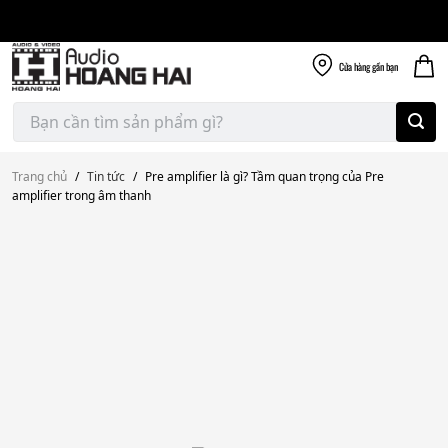
Giao nhanh miễn
Skip
phí
to
300k
content
Cửa hàng
gần bạn
Tìm
kiếm:
Trang chủ
/
Tin tức
/
Pre amplifier là gì? Tầm quan trọng của Pre
amplifier trong âm thanh