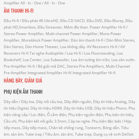
Amplifier
All - In - One
/ All - In - One
ÂM THANH HI-FI
Đầu Hi-fi
/ Đầu phát 4K UltraHD, Đầu CD-SACD, Đầu DVD, Đầu Bluray, Đầu
phát HD,Smartbox, Đầu Streamer, Mâm đĩa than.
Power Amplifier Hi-fi
/
Stereo Power Amplifier, Multi-channel Power Amplifier, Mono Power
Amplifier, Monoblock Power Amplifier.
Dàn âm thanh Hi-fi
/ Dàn Mini Stereo,
Dàn Stereo, Dàn Home Theater, Loa không dây.
AV Receivers Hi-fi
/ AV
Receivers Hi-fi
Tai nghe Audiophile
/
Loa Hi-fi
/ Loa Floorstanding, Loa
Bookshelf, Loa Center, Loa Subwoofer, Loa âm tường âm trần, Loa sân vườn.
Pre-Amplifier Hi-fi
/ Bộ giải mã DAC, Stereo Pre-Amplifiers, Multi-Channel
Pre-Amplifier
Integrated Amplifier Hi-fi
/ Integrated Amplifier Hi-fi.
HÀNG BÀY, GIẢM GIÁ
PHỤ KIỆN ÂM THANH
Dây dẫn
/ Dây loa, Dây nối cầu loa, Dây điện nguồn, Dây tín hiệu Analog, Dây
tín hiệu Digital, Dây tín hiệu HDMI, Dây tín hiệu USB, Dây tín hiệu Phono.
Phụ
kiện nâng cấp
/ Lọc điện, Ổ cắm điện, Phụ kiện nguồn điện, Phụ kiện tín hiệu,
Cầu chì, Phụ kiện kết nối giắc 3.5mm, Cáp tai nghe.
Phụ kiện đặc biệt
/ Hộp
tiếp mass, Dây tiếp mass, Chân kê chống rung, Tonearm, Bóng dẫn.
Tiêu
âm, tán âm, Tube trap
/ Tiêu âm, tán âm, Tube trap.
Dụng cụ vệ sinh DeOxit