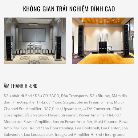
KHÔNG GIAN TRẢI NGHIỆM ĐỈNH CAO
ÂM THANH Hi-END
Đầu phát Hi-End
/ Đầu CD-SACD, Đầu Transports, Đầu Blu-ray, Mâm đĩa
than.
Pre-Amplifier Hi-End
/ Phono Stages, Stereo Preamplifiers, Multi-
Channel Pre-Amplifier.
DAC,Clock,Upsampler,...
/ DA Converter, Clock,
Upsampler, Đầu Network Player, Streamer.
Power Amplifier Hi-End
/
Monoblock Power Amplifier, Stereo Power Amplifier, Multi-Channel Power
Amplifier.
Loa Hi-End
/ Loa Floorstanding, Loa Bookshelf, Loa Center, Loa
Subwoofer, Loa Loudspeaker.
Integrated Amplifier Hi-End
/ Intergrated