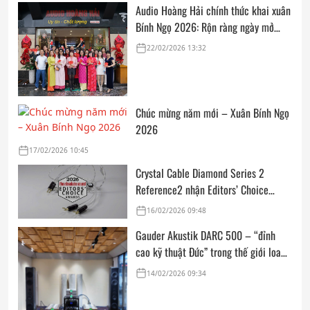
Audio Hoàng Hải chính thức khai xuân
Bính Ngọ 2026: Rộn ràng ngày mở
cửa, trọn vẹn lời chúc đầu năm
22/02/2026 13:32
Chúc mừng năm mới – Xuân Bính Ngọ
2026
17/02/2026 10:45
Crystal Cable Diamond Series 2
Reference2 nhận Editors’ Choice
Award: Dedicated Audio 2026 từ The
16/02/2026 09:48
Absolute Sound
Gauder Akustik DARC 500 – “đỉnh
cao kỹ thuật Đức” trong thế giới loa
hi-end tham chiếu
14/02/2026 09:34