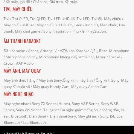
/
Kệ máy, giá đỡ
/ Chân loa, Giá treo, Kệ máy.
TIVI, MÁY CHIẾU
Tivi
/ Tivi OLED, Tivi QLED, Tivi LED UHD 4K, Tivi LED, Tivi 8K.
Máy chiếu
/
Máy chiếu UHD 4K, Máy chiếu Full HD.
Phụ kiện
/ Kính 3D, Màn chiếu, Loa
thanh.
Máy chơi game
/ Sony Playstation, Phụ kiện PlayStation.
ÂM THANH KARAOKE
Đầu Karaoke
/ Acnos, Arirang, VietKTV.
Loa Karaoke
/ JPL, Bose.
Microphone
/ Microphone có dây, Microphone không dây.
Amplifier, Mixer Karaoke
/
Crown, AAP Audio.
MÁY ẢNH, MÁY QUAY
Máy ảnh theo hãng
/ Máy ảnh Sony.Ống kính máy ảnh / Ống kính Sony.
Máy
quay Kĩ thuật số
/ Máy quay Handy Cam, Máy quay Action Cam.
MÁY NGHE NHẠC
Máy nghe nhạc
/ Sony ZX Series (Hi-res), Sony A&E Series, Sony W&B
Series, Sony WS Series.
Tai nghe
/ Tai nghe giảm tiếng ồn, choàng đầu, In-
ear, Bluetooth.
Điện thoại
/ Điện thoại Sony.
Máy ghi âm
/ Sony, JSL.
Loa
Bluetooth
/ Loa Bluetooth.