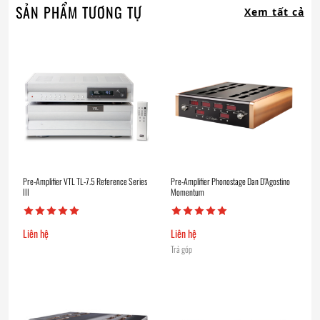
SẢN PHẨM TƯƠNG TỰ
Xem tất cả
Pre-Amplifier VTL TL-7.5 Reference Series
Pre-Amplifier Phonostage Dan D’Agostino
III
Momentum
Liên hệ
Liên hệ
Trả góp