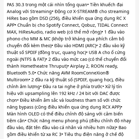
PAS 30.3 trong một cái nhìn tổng quan• Tiền khuếch đại
Analog với Streaming• Động cơ X-STREAM® cho streaming
HiRes bao gồm DSD (256), điều khiển qua ứng dụng RC X
APP• Chuẩn bị cho Spotify Connect, Qobuz, TIDAL Connect
MAX, HiResAudio, radio web (có thể mở rộng)• 1 đầu vào
phono cho MM & MC (khớp trở kháng qua phích cắm bộ
chuyển đổi kèm theo)• Đầu vào HDMI (ARC)• 2 đầu vào kỹ
thuật số SPDIF (đồng trục, quang học)• USB A cho ổ cứng
ngoài (NTFS & FAT)• 2 đầu vào mức cao (có thể chuyển đổi
thành Hometheatre Thruput)• Airplay 2, ROON ready,
Bluetooth 5.0• Chức năng AVM RoomConneXion®
Multiroom• 2 đầu ra kỹ thuật số (SPDIF, quang học), điều
chỉnh âm lượng• Đầu ra tai nghe ở phía trước• Xử lý tín
hiệu với upsampling lên 192 kHz / 24 bit với DAC được
chọn• Điều khiển âm sắc và loudness tham số với chức
năng bypass (cũng điều khiển qua ứng dụng RCX APP)•
Màn hình OLED có thể điều chỉnh độ sáng với cảm biến
tiệm cận• Chức năng menu phong phú (điều chỉnh độ nhạy
đầu vào, đặt tên đầu vào cá nhân và nhiều hơn nữa)• Bao
gồm điều khiển từ xa RC 3• Tiêu thụ điện năng ở chế độ