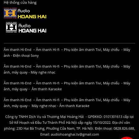
Hệ thống cửa hàng
Âm thanh Hi-End
–
Âm thanh Hi-fi
–
Phụ kiện âm thanh
Tivi, Máy chiếu
-
Máy
ảnh
-
Điện thoại Sony
Âm thanh Hi-End
–
Âm thanh Hi-fi
–
Phụ kiện âm thanh
Tivi, Máy chiếu
-
Máy
ảnh, máy quay
-
Máy nghe nhạc
Âm thanh Hi-End
–
Âm thanh Hi-fi
–
Phụ kiện âm thanh
Tivi, Máy chiếu
-
Máy
ảnh, máy quay
-
Âm thanh Karaoke
Âm thanh Hi-End
–
Âm thanh Hi-fi
–
Phụ kiện âm thanh
Tivi, Máy chiếu
-
Máy
ảnh, máy quay
-
Máy nghe nhạc
-
Âm thanh Karaoke
Công ty TNHH Dịch Vụ và Thương Mại Hoàng Hải - GPĐKKD: 0101301613 cấp tại
Sở Kế Hoạch và Đầu Tư Thành Phố Hà Nội cấp ngày 15/10/2022. Địa chỉ văn
phòng: 23D Hai Bà Trưng, Phường Cửa Nam, TP. Hà Nội. Điện thoại: 0828.826.688,
Email: audiohoanghai.tv@gmail.com