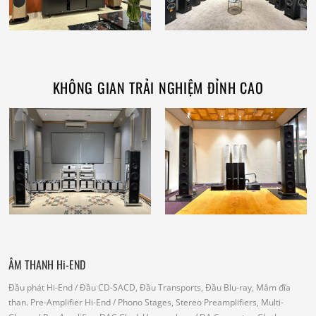
KHÔNG GIAN TRẢI NGHIỆM ĐỈNH CAO
ÂM THANH Hi-END
Đầu phát Hi-End
/ Đầu CD-SACD, Đầu Transports, Đầu Blu-ray, Mâm đĩa
than.
Pre-Amplifier Hi-End
/ Phono Stages, Stereo Preamplifiers, Multi-