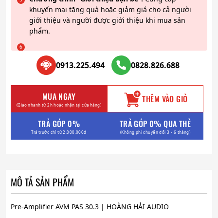
khuyến mại tặng quà hoặc giảm giá cho cả người
giới thiệu và người được giới thiệu khi mua sản
phẩm.
0913.225.494
0828.826.688
MUA NGAY
THÊM VÀO GIỎ
(Giao nhanh từ 2h hoặc nhận tại cửa hàng)
TRẢ GÓP 0%
TRẢ GÓP 0% QUA THẺ
Trả trước chỉ từ 2.000.000đ
(Không phí chuyển đổi 3 - 6 tháng)
MÔ TẢ SẢN PHẨM
Pre-Amplifier AVM PAS 30.3 | HOÀNG HẢI AUDIO