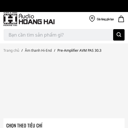
Giao nhanh miễn
Skip
phí
to
300k
content
Cửa hàng
gần bạn
Tìm
kiếm:
Trang chủ
/
Âm thanh Hi-End
/
Pre-Amplifier AVM PAS 30.3
CHỌN THEO TIÊU CHÍ