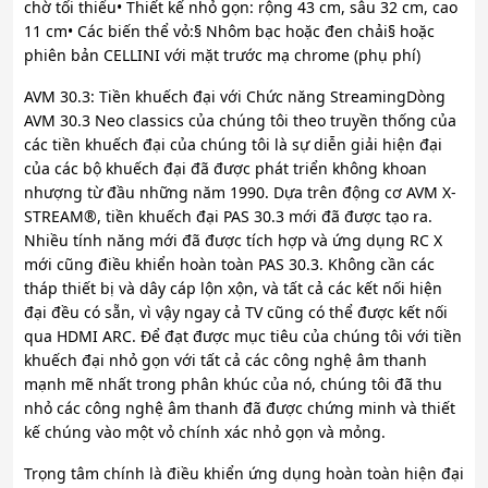
chờ tối thiểu• Thiết kế nhỏ gọn: rộng 43 cm, sâu 32 cm, cao
11 cm• Các biến thể vỏ:§ Nhôm bạc hoặc đen chải§ hoặc
phiên bản CELLINI với mặt trước mạ chrome (phụ phí)
AVM 30.3: Tiền khuếch đại với Chức năng StreamingDòng
AVM 30.3 Neo classics của chúng tôi theo truyền thống của
các tiền khuếch đại của chúng tôi là sự diễn giải hiện đại
của các bộ khuếch đại đã được phát triển không khoan
nhượng từ đầu những năm 1990. Dựa trên động cơ AVM X-
STREAM®, tiền khuếch đại PAS 30.3 mới đã được tạo ra.
Nhiều tính năng mới đã được tích hợp và ứng dụng RC X
mới cũng điều khiển hoàn toàn PAS 30.3. Không cần các
tháp thiết bị và dây cáp lộn xộn, và tất cả các kết nối hiện
đại đều có sẵn, vì vậy ngay cả TV cũng có thể được kết nối
qua HDMI ARC. Để đạt được mục tiêu của chúng tôi với tiền
khuếch đại nhỏ gọn với tất cả các công nghệ âm thanh
mạnh mẽ nhất trong phân khúc của nó, chúng tôi đã thu
nhỏ các công nghệ âm thanh đã được chứng minh và thiết
kế chúng vào một vỏ chính xác nhỏ gọn và mỏng.
Trọng tâm chính là điều khiển ứng dụng hoàn toàn hiện đại