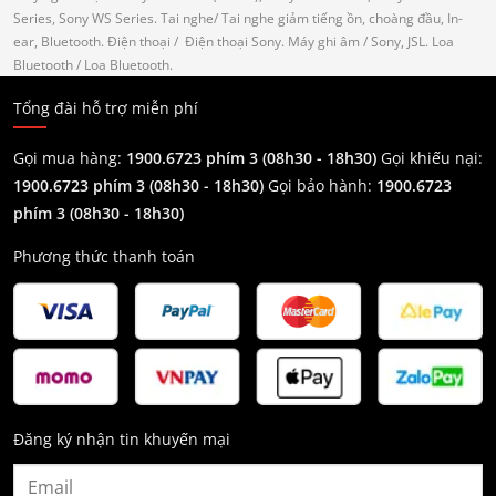
Series, Sony WS Series.
Tai nghe
/ Tai nghe giảm tiếng ồn, choàng đầu, In-
ear, Bluetooth.
Điện thoại
/ Điện thoại Sony.
Máy ghi âm
/ Sony, JSL.
Loa
Bluetooth
/ Loa Bluetooth.
Tổng đài hỗ trợ miễn phí
Gọi mua hàng:
1900.6723 phím 3 (08h30 - 18h30)
Gọi khiếu nại:
1900.6723 phím 3
(08h30 - 18h30)
Gọi bảo hành:
1900.6723
phím 3
(08h30 - 18h30)
Phương thức thanh toán
Đăng ký nhận tin khuyến mại