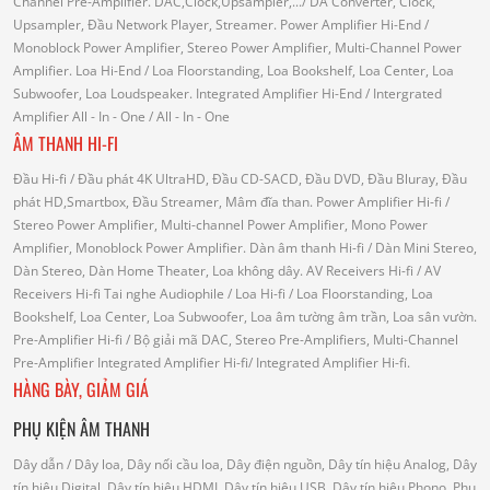
Channel Pre-Amplifier.
DAC,Clock,Upsampler,...
/ DA Converter, Clock,
Upsampler, Đầu Network Player, Streamer.
Power Amplifier Hi-End
/
Monoblock Power Amplifier, Stereo Power Amplifier, Multi-Channel Power
Amplifier.
Loa Hi-End
/ Loa Floorstanding, Loa Bookshelf, Loa Center, Loa
Subwoofer, Loa Loudspeaker.
Integrated Amplifier Hi-End
/ Intergrated
Amplifier
All - In - One
/ All - In - One
ÂM THANH HI-FI
Đầu Hi-fi
/ Đầu phát 4K UltraHD, Đầu CD-SACD, Đầu DVD, Đầu Bluray, Đầu
phát HD,Smartbox, Đầu Streamer, Mâm đĩa than.
Power Amplifier Hi-fi
/
Stereo Power Amplifier, Multi-channel Power Amplifier, Mono Power
Amplifier, Monoblock Power Amplifier.
Dàn âm thanh Hi-fi
/ Dàn Mini Stereo,
Dàn Stereo, Dàn Home Theater, Loa không dây.
AV Receivers Hi-fi
/ AV
Receivers Hi-fi
Tai nghe Audiophile
/
Loa Hi-fi
/ Loa Floorstanding, Loa
Bookshelf, Loa Center, Loa Subwoofer, Loa âm tường âm trần, Loa sân vườn.
Pre-Amplifier Hi-fi
/ Bộ giải mã DAC, Stereo Pre-Amplifiers, Multi-Channel
Pre-Amplifier
Integrated Amplifier Hi-fi
/ Integrated Amplifier Hi-fi.
HÀNG BÀY, GIẢM GIÁ
PHỤ KIỆN ÂM THANH
Dây dẫn
/ Dây loa, Dây nối cầu loa, Dây điện nguồn, Dây tín hiệu Analog, Dây
tín hiệu Digital, Dây tín hiệu HDMI, Dây tín hiệu USB, Dây tín hiệu Phono.
Phụ