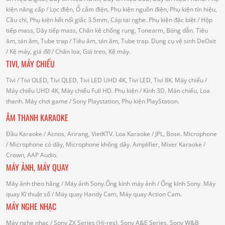
kiện nâng cấp
/ Lọc điện, Ổ cắm điện, Phụ kiện nguồn điện, Phụ kiện tín hiệu,
Cầu chì, Phụ kiện kết nối giắc 3.5mm, Cáp tai nghe.
Phụ kiện đặc biệt
/ Hộp
tiếp mass, Dây tiếp mass, Chân kê chống rung, Tonearm, Bóng dẫn.
Tiêu
âm, tán âm, Tube trap
/ Tiêu âm, tán âm, Tube trap.
Dụng cụ vệ sinh DeOxit
/
Kệ máy, giá đỡ
/ Chân loa, Giá treo, Kệ máy.
TIVI, MÁY CHIẾU
Tivi
/ Tivi OLED, Tivi QLED, Tivi LED UHD 4K, Tivi LED, Tivi 8K.
Máy chiếu
/
Máy chiếu UHD 4K, Máy chiếu Full HD.
Phụ kiện
/ Kính 3D, Màn chiếu, Loa
thanh.
Máy chơi game
/ Sony Playstation, Phụ kiện PlayStation.
ÂM THANH KARAOKE
Đầu Karaoke
/ Acnos, Arirang, VietKTV.
Loa Karaoke
/ JPL, Bose.
Microphone
/ Microphone có dây, Microphone không dây.
Amplifier, Mixer Karaoke
/
Crown, AAP Audio.
MÁY ẢNH, MÁY QUAY
Máy ảnh theo hãng
/ Máy ảnh Sony.Ống kính máy ảnh / Ống kính Sony.
Máy
quay Kĩ thuật số
/ Máy quay Handy Cam, Máy quay Action Cam.
MÁY NGHE NHẠC
Máy nghe nhạc
/ Sony ZX Series (Hi-res), Sony A&E Series, Sony W&B