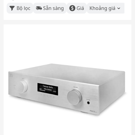
Bộ lọc
Sẵn sàng
Giá
Khoảng giá
Th