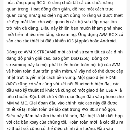
hóa, ứng dụng RC X rõ ràng chứa tất cả các chức năng
quan trọng. Hoạt động đơn giản, dễ học một cách trực
quan cũng như giao diện người dùng rõ ràng và được thiết
kế đẹp mắt làm cho việc quản lý các bộ sưu tập nhạc lớn
trở nên dễ dàng. Điều này khiến bạn muốn khám phá nhạc
mới trên nhiều nền tảng streaming. Ứng dụng AVM RC X có
sẵn cho các thiết bị điều khiển iOS (Apple) hoặc Android.
Động cơ AVM X-STREAM® mới có thể stream tất cả các định
dạng độ phân giải cao, bao gồm DSD (256). Động cơ
streaming này là một phát triển hoàn toàn nội bộ của AVM
và hoàn toàn dựa trên phần mềm, vì vậy nó có thể được cập
nhật trực tuyến một cách bền vững. Một giao diện HDMI
(ARC) cũng có sẵn cùng với kết nối Bluetooth hiện đại, các
đầu vào kỹ thuật số khác và cũng có một giao diện USB A là
tiêu chuẩn. Đặc biệt chú ý đến giai đoạn đầu vào phono cho
MM và MC. Giai đoạn đầu vào chính xác cao này đã được
thiết kế lại hoàn toàn để lắp đặt trong PAS 30.3 nhỏ gọn.
Điều này đảm bảo âm thanh tốt hơn, đặc biệt là khi kết hợp
với các bàn xoay của chúng tôi. Hoàn toàn mới là các đầu ra
kỹ thuật số, cũng có thể điều chỉnh âm lượng. Đầu vào