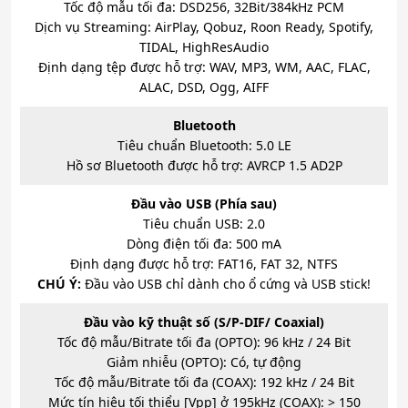
Tốc độ mẫu tối đa: DSD256, 32Bit/384kHz PCM
Dịch vụ Streaming: AirPlay, Qobuz, Roon Ready, Spotify,
TIDAL, HighResAudio
Định dạng tệp được hỗ trợ: WAV, MP3, WM, AAC, FLAC,
ALAC, DSD, Ogg, AIFF
Bluetooth
Tiêu chuẩn Bluetooth: 5.0 LE
Hồ sơ Bluetooth được hỗ trợ: AVRCP 1.5 AD2P
Đầu vào USB (Phía sau)
Tiêu chuẩn USB: 2.0
Dòng điện tối đa: 500 mA
Định dạng được hỗ trợ: FAT16, FAT 32, NTFS
CHÚ Ý:
Đầu vào USB chỉ dành cho ổ cứng và USB stick!
Đầu vào kỹ thuật số (S/P-DIF/ Coaxial)
Tốc độ mẫu/Bitrate tối đa (OPTO): 96 kHz / 24 Bit
Giảm nhiễu (OPTO): Có, tự động
Tốc độ mẫu/Bitrate tối đa (COAX): 192 kHz / 24 Bit
Mức tín hiệu tối thiểu [Vpp] ở 195kHz (COAX): > 150