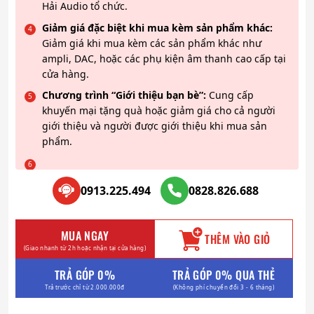
Hải Audio tổ chức.
Giảm giá đặc biệt khi mua kèm sản phẩm khác:
Giảm giá khi mua kèm các sản phẩm khác như
ampli, DAC, hoặc các phụ kiện âm thanh cao cấp tại
cửa hàng.
Chương trình “Giới thiệu bạn bè”:
Cung cấp
khuyến mại tặng quà hoặc giảm giá cho cả người
giới thiệu và người được giới thiệu khi mua sản
phẩm.
0913.225.494
0828.826.688
MUA NGAY
THÊM VÀO GIỎ
(Giao nhanh từ 2h hoặc nhận tại cửa hàng)
TRẢ GÓP 0%
TRẢ GÓP 0% QUA THẺ
Trả trước chỉ từ 2.000.000đ
(Không phí chuyển đổi 3 - 6 tháng)