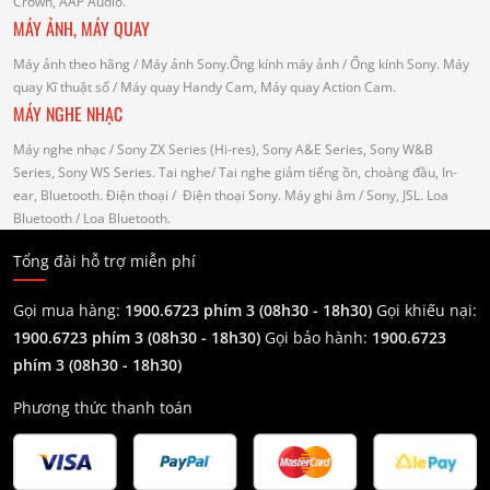
Crown, AAP Audio.
MÁY ẢNH, MÁY QUAY
Máy ảnh theo hãng
/ Máy ảnh Sony.Ống kính máy ảnh / Ống kính Sony.
Máy
quay Kĩ thuật số
/ Máy quay Handy Cam, Máy quay Action Cam.
MÁY NGHE NHẠC
Máy nghe nhạc
/ Sony ZX Series (Hi-res), Sony A&E Series, Sony W&B
Series, Sony WS Series.
Tai nghe
/ Tai nghe giảm tiếng ồn, choàng đầu, In-
ear, Bluetooth.
Điện thoại
/ Điện thoại Sony.
Máy ghi âm
/ Sony, JSL.
Loa
Bluetooth
/ Loa Bluetooth.
Tổng đài hỗ trợ miễn phí
Gọi mua hàng:
1900.6723 phím 3 (08h30 - 18h30)
Gọi khiếu nại:
1900.6723 phím 3
(08h30 - 18h30)
Gọi bảo hành:
1900.6723
phím 3
(08h30 - 18h30)
Phương thức thanh toán