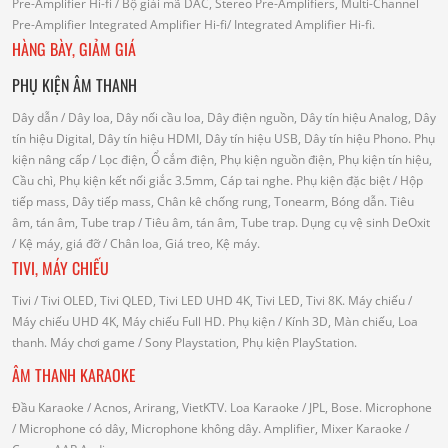
Pre-Amplifier Hi-fi
/ Bộ giải mã DAC, Stereo Pre-Amplifiers, Multi-Channel
Pre-Amplifier
Integrated Amplifier Hi-fi
/ Integrated Amplifier Hi-fi.
HÀNG BÀY, GIẢM GIÁ
PHỤ KIỆN ÂM THANH
Dây dẫn
/ Dây loa, Dây nối cầu loa, Dây điện nguồn, Dây tín hiệu Analog, Dây
tín hiệu Digital, Dây tín hiệu HDMI, Dây tín hiệu USB, Dây tín hiệu Phono.
Phụ
kiện nâng cấp
/ Lọc điện, Ổ cắm điện, Phụ kiện nguồn điện, Phụ kiện tín hiệu,
Cầu chì, Phụ kiện kết nối giắc 3.5mm, Cáp tai nghe.
Phụ kiện đặc biệt
/ Hộp
tiếp mass, Dây tiếp mass, Chân kê chống rung, Tonearm, Bóng dẫn.
Tiêu
âm, tán âm, Tube trap
/ Tiêu âm, tán âm, Tube trap.
Dụng cụ vệ sinh DeOxit
/
Kệ máy, giá đỡ
/ Chân loa, Giá treo, Kệ máy.
TIVI, MÁY CHIẾU
Tivi
/ Tivi OLED, Tivi QLED, Tivi LED UHD 4K, Tivi LED, Tivi 8K.
Máy chiếu
/
Máy chiếu UHD 4K, Máy chiếu Full HD.
Phụ kiện
/ Kính 3D, Màn chiếu, Loa
thanh.
Máy chơi game
/ Sony Playstation, Phụ kiện PlayStation.
ÂM THANH KARAOKE
Đầu Karaoke
/ Acnos, Arirang, VietKTV.
Loa Karaoke
/ JPL, Bose.
Microphone
/ Microphone có dây, Microphone không dây.
Amplifier, Mixer Karaoke
/