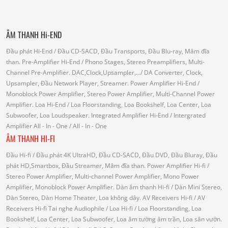
ÂM THANH Hi-END
Đầu phát Hi-End
/ Đầu CD-SACD, Đầu Transports, Đầu Blu-ray, Mâm đĩa
than.
Pre-Amplifier Hi-End
/ Phono Stages, Stereo Preamplifiers, Multi-
Channel Pre-Amplifier.
DAC,Clock,Upsampler,...
/ DA Converter, Clock,
Upsampler, Đầu Network Player, Streamer.
Power Amplifier Hi-End
/
Monoblock Power Amplifier, Stereo Power Amplifier, Multi-Channel Power
Amplifier.
Loa Hi-End
/ Loa Floorstanding, Loa Bookshelf, Loa Center, Loa
Subwoofer, Loa Loudspeaker.
Integrated Amplifier Hi-End
/ Intergrated
Amplifier
All - In - One
/ All - In - One
ÂM THANH HI-FI
Đầu Hi-fi
/ Đầu phát 4K UltraHD, Đầu CD-SACD, Đầu DVD, Đầu Bluray, Đầu
phát HD,Smartbox, Đầu Streamer, Mâm đĩa than.
Power Amplifier Hi-fi
/
Stereo Power Amplifier, Multi-channel Power Amplifier, Mono Power
Amplifier, Monoblock Power Amplifier.
Dàn âm thanh Hi-fi
/ Dàn Mini Stereo,
Dàn Stereo, Dàn Home Theater, Loa không dây.
AV Receivers Hi-fi
/ AV
Receivers Hi-fi
Tai nghe Audiophile
/
Loa Hi-fi
/ Loa Floorstanding, Loa
Bookshelf, Loa Center, Loa Subwoofer, Loa âm tường âm trần, Loa sân vườn.