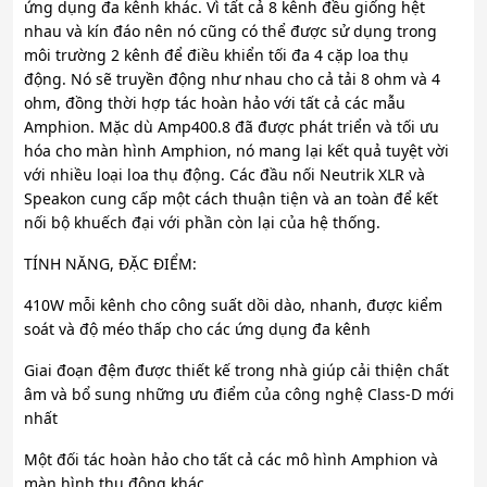
ứng dụng đa kênh khác. Vì tất cả 8 kênh đều giống hệt
nhau và kín đáo nên nó cũng có thể được sử dụng trong
môi trường 2 kênh để điều khiển tối đa 4 cặp loa thụ
động. Nó sẽ truyền động như nhau cho cả tải 8 ohm và 4
ohm, đồng thời hợp tác hoàn hảo với tất cả các mẫu
Amphion. Mặc dù Amp400.8 đã được phát triển và tối ưu
hóa cho màn hình Amphion, nó mang lại kết quả tuyệt vời
với nhiều loại loa thụ động. Các đầu nối Neutrik XLR và
Speakon cung cấp một cách thuận tiện và an toàn để kết
nối bộ khuếch đại với phần còn lại của hệ thống.
TÍNH NĂNG, ĐẶC ĐIỂM:
410W mỗi kênh cho công suất dồi dào, nhanh, được kiểm
soát và độ méo thấp cho các ứng dụng đa kênh
Giai đoạn đệm được thiết kế trong nhà giúp cải thiện chất
âm và bổ sung những ưu điểm của công nghệ Class-D mới
nhất
Một đối tác hoàn hảo cho tất cả các mô hình Amphion và
màn hình thụ động khác.