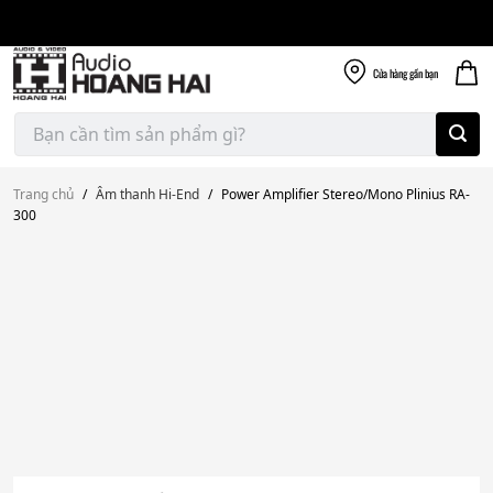
Giao nhanh miễn
Skip
phí
to
300k
content
Cửa hàng
gần bạn
Tìm
kiếm:
Trang chủ
/
Âm thanh Hi-End
/
Power Amplifier Stereo/Mono Plinius RA-
300