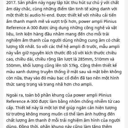
2017. Sản phẩm này ngay lập tức thu hút sự chú ý với chất
âm dày chắc, cùng những điểm tần tinh tế xứng danh với
một thiết bị audio hi-end. Được thiết kế với nhiều cải tiến
âm thanh mạnh mẽ và vượt trội hơn, power ampli Plinius
Reference A-300 được ứng dụng những công nghệ và vật
liệu, linh kiện hàng đầu nhằm mang đến cho mỗi trải
nghiệm âm thanh của người dùng những cung âm có chất
lượng tốt nhất. So với các thế hệ ampli đi trước, mẫu ampli
này vẫn giữ nguyên kích thước đồ sộ với kích thước chiều
cao, chiều dài, chiều rộng lần lượt là 285mm, 510mm và
550mm, khối lượng cũng lên tới 57kg. Cộng thêm thiết kế
màu xanh dương truyền thống ở mặt sau và mặt bên không
còn nữa, thay vào đó màu bạc cổ điển đã tạo nên một hình
thức sang trọng và trang nhã hơn cho ampli.
Ngoài ra, toàn bộ phần khung của power ampli Plinius
Reference A-300 được làm bằng nhôm chống nhiễm từ cao
cấp. Thiết kế này là một lợi thế giúp ngăn cản hiện tượng
từ trường không mong muốn có thể làm ảnh hưởng đến
chất lượng âm thanh ở mỗi trải nghiệm âm hình của người
dùng. Đồng thời, phần khung này cũng làm tăng thêm