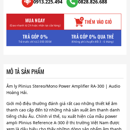
0913.225.494
0828.826.688
MUA NGAY
THÊM VÀO GIỎ
(Giao nhanh từ 2h hoặc nhận tại cửa hàng)
TRẢ GÓP 0%
TRẢ GÓP 0% QUA THẺ
Trả trước chỉ từ 2.000.000đ
(Không phí chuyển đổi 3 - 6 tháng)
MÔ TẢ SẢN PHẨM
Âm ly Plinius Stereo/Mono Power Amplifier RA-300 | Audio
Hoàng Hải.
Giới mộ điệu thường đánh giá rất cao những thiết kế âm
thanh cao cấp đến từ những nhà sản xuất âm thanh danh
tiếng châu Âu. Chính vì thế, sụ xuất hiện của mẫu power
ampli Plinius Reference A-300 ở thị trường Việt Nam được
xem là dấu hiệu cho thấy những dòng sản phẩm âm thanh