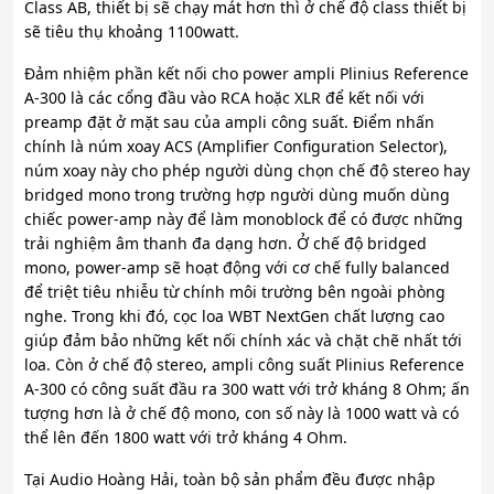
Class AB, thiết bị sẽ chạy mát hơn thì ở chế độ class thiết bị
sẽ tiêu thụ khoảng 1100watt.
Đảm nhiệm phần kết nối cho power ampli Plinius Reference
A-300 là các cổng đầu vào RCA hoặc XLR để kết nối với
preamp đặt ở mặt sau của ampli công suất. Điểm nhấn
chính là núm xoay ACS (Amplifier Configuration Selector),
núm xoay này cho phép người dùng chọn chế độ stereo hay
bridged mono trong trường hợp người dùng muốn dùng
chiếc power-amp này để làm monoblock để có được những
trải nghiệm âm thanh đa dạng hơn. Ở chế độ bridged
mono, power-amp sẽ hoạt động với cơ chế fully balanced
để triệt tiêu nhiễu từ chính môi trường bên ngoài phòng
nghe. Trong khi đó, cọc loa WBT NextGen chất lượng cao
giúp đảm bảo những kết nối chính xác và chặt chẽ nhất tới
loa. Còn ở chế độ stereo, ampli công suất Plinius Reference
A-300 có công suất đầu ra 300 watt với trở kháng 8 Ohm; ấn
tượng hơn là ở chế độ mono, con số này là 1000 watt và có
thể lên đến 1800 watt với trở kháng 4 Ohm.
Tại Audio Hoàng Hải, toàn bộ sản phẩm đều được nhập