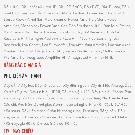
Đầu Hi-fi
/ Đầu phát 4K UltraHD, Đầu CD-SACD, Đầu DVD, Đầu Bluray, Đầu
phát HD,Smartbox, Đầu Streamer, Mâm đĩa than.
Power Amplifier Hi-fi
/
Stereo Power Amplifier, Multi-channel Power Amplifier, Mono Power
Amplifier, Monoblock Power Amplifier.
Dàn âm thanh Hi-fi
/ Dàn Mini Stereo,
Dàn Stereo, Dàn Home Theater, Loa không dây.
AV Receivers Hi-fi
/ AV
Receivers Hi-fi
Tai nghe Audiophile
/
Loa Hi-fi
/ Loa Floorstanding, Loa
Bookshelf, Loa Center, Loa Subwoofer, Loa âm tường âm trần, Loa sân vườn.
Pre-Amplifier Hi-fi
/ Bộ giải mã DAC, Stereo Pre-Amplifiers, Multi-Channel
Pre-Amplifier
Integrated Amplifier Hi-fi
/ Integrated Amplifier Hi-fi.
HÀNG BÀY, GIẢM GIÁ
PHỤ KIỆN ÂM THANH
Dây dẫn
/ Dây loa, Dây nối cầu loa, Dây điện nguồn, Dây tín hiệu Analog, Dây
tín hiệu Digital, Dây tín hiệu HDMI, Dây tín hiệu USB, Dây tín hiệu Phono.
Phụ
kiện nâng cấp
/ Lọc điện, Ổ cắm điện, Phụ kiện nguồn điện, Phụ kiện tín hiệu,
Cầu chì, Phụ kiện kết nối giắc 3.5mm, Cáp tai nghe.
Phụ kiện đặc biệt
/ Hộp
tiếp mass, Dây tiếp mass, Chân kê chống rung, Tonearm, Bóng dẫn.
Tiêu
âm, tán âm, Tube trap
/ Tiêu âm, tán âm, Tube trap.
Dụng cụ vệ sinh DeOxit
/
Kệ máy, giá đỡ
/ Chân loa, Giá treo, Kệ máy.
TIVI, MÁY CHIẾU