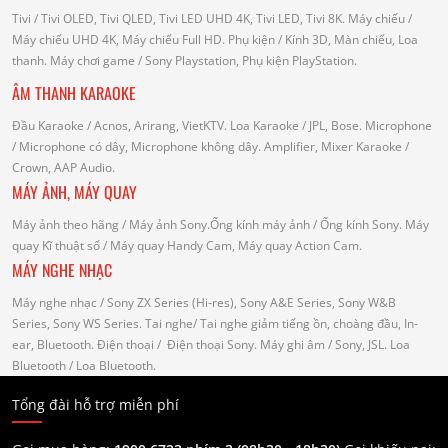
Tivi
/ Tivi OLED, Tivi QLED, Tivi LED UHD 4K, Tivi LED, Tivi 8K.
Máy chiếu
/
Máy chiếu UHD 4K, Máy chiếu Full HD.
Phụ kiện
/ Kính 3D, Màn chiếu, Loa
thanh.
Máy chơi game
/ Sony Playstation, Phụ kiện PlayStation.
ÂM THANH KARAOKE
Đầu Karaoke
/ Acnos, Arirang, VietKTV.
Loa Karaoke
/ JPL, Bose.
Microphone
/ Microphone có dây, Microphone không dây.
Amplifier, Mixer Karaoke
/
Crown, AAP Audio.
MÁY ẢNH, MÁY QUAY
Máy ảnh theo hãng
/ Máy ảnh Sony.Ống kính máy ảnh / Ống kính Sony.
Máy
quay Kĩ thuật số
/ Máy quay Handy Cam, Máy quay Action Cam.
MÁY NGHE NHẠC
Máy nghe nhạc
/ Sony ZX Series (Hi-res), Sony A&E Series, Sony W&B
Series, Sony WS Series.
Tai nghe
/ Tai nghe giảm tiếng ồn, choàng đầu, In-
ear, Bluetooth.
Điện thoại
/ Điện thoại Sony.
Máy ghi âm
/ Sony, JSL.
Loa
Bluetooth
/ Loa Bluetooth.
Tổng đài hỗ trợ miễn phí