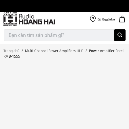
Giao nhanh miễn
Skip
phí
to
300k
content
Cửa hàng
gần bạn
Tìm
kiếm:
Trang chủ
/
Multi-Channel Power Amplifiers Hi-fi
/
Power Amplifier Rotel
RMB-1555