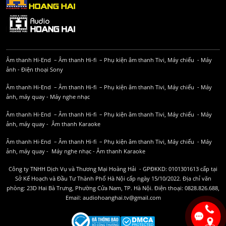
Âm thanh Hi-End
–
Âm thanh Hi-fi
–
Phụ kiện âm thanh
Tivi, Máy chiếu
-
Máy
ảnh
-
Điện thoại Sony
Âm thanh Hi-End
–
Âm thanh Hi-fi
–
Phụ kiện âm thanh
Tivi, Máy chiếu
-
Máy
ảnh, máy quay
-
Máy nghe nhạc
Âm thanh Hi-End
–
Âm thanh Hi-fi
–
Phụ kiện âm thanh
Tivi, Máy chiếu
-
Máy
ảnh, máy quay
-
Âm thanh Karaoke
Âm thanh Hi-End
–
Âm thanh Hi-fi
–
Phụ kiện âm thanh
Tivi, Máy chiếu
-
Máy
ảnh, máy quay
-
Máy nghe nhạc
-
Âm thanh Karaoke
Công ty TNHH Dịch Vụ và Thương Mại Hoàng Hải - GPĐKKD: 0101301613 cấp tại
Sở Kế Hoạch và Đầu Tư Thành Phố Hà Nội cấp ngày 15/10/2022. Địa chỉ văn
phòng: 23D Hai Bà Trưng, Phường Cửa Nam, TP. Hà Nội. Điện thoại: 0828.826.688,
Email: audiohoanghai.tv@gmail.com