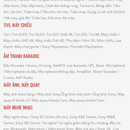
tiếp mass, Dây tiếp mass, Chân kê chống rung, Tonearm, Bóng dẫn.
Tiêu
âm, tán âm, Tube trap
/ Tiêu âm, tán âm, Tube trap.
Dụng cụ vệ sinh DeOxit
/
Kệ máy, giá đỡ
/ Chân loa, Giá treo, Kệ máy.
TIVI, MÁY CHIẾU
Tivi
/ Tivi OLED, Tivi QLED, Tivi LED UHD 4K, Tivi LED, Tivi 8K.
Máy chiếu
/
Máy chiếu UHD 4K, Máy chiếu Full HD.
Phụ kiện
/ Kính 3D, Màn chiếu, Loa
thanh.
Máy chơi game
/ Sony Playstation, Phụ kiện PlayStation.
ÂM THANH KARAOKE
Đầu Karaoke
/ Acnos, Arirang, VietKTV.
Loa Karaoke
/ JPL, Bose.
Microphone
/ Microphone có dây, Microphone không dây.
Amplifier, Mixer Karaoke
/
Crown, AAP Audio.
MÁY ẢNH, MÁY QUAY
Máy ảnh theo hãng
/ Máy ảnh Sony.Ống kính máy ảnh / Ống kính Sony.
Máy
quay Kĩ thuật số
/ Máy quay Handy Cam, Máy quay Action Cam.
MÁY NGHE NHẠC
Máy nghe nhạc
/ Sony ZX Series (Hi-res), Sony A&E Series, Sony W&B
Series, Sony WS Series.
Tai nghe
/ Tai nghe giảm tiếng ồn, choàng đầu, In-
ear, Bluetooth.
Điện thoại
/ Điện thoại Sony.
Máy ghi âm
/ Sony, JSL.
Loa