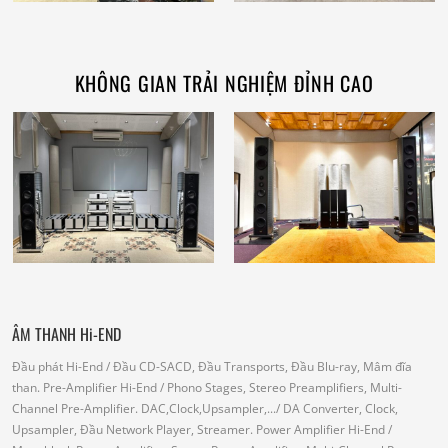
KHÔNG GIAN TRẢI NGHIỆM ĐỈNH CAO
ÂM THANH Hi-END
Đầu phát Hi-End
/ Đầu CD-SACD, Đầu Transports, Đầu Blu-ray, Mâm đĩa
than.
Pre-Amplifier Hi-End
/ Phono Stages, Stereo Preamplifiers, Multi-
Channel Pre-Amplifier.
DAC,Clock,Upsampler,...
/ DA Converter, Clock,
Upsampler, Đầu Network Player, Streamer.
Power Amplifier Hi-End
/