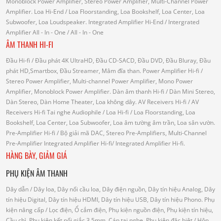
Monoblock Power Amplifier, Stereo Power Amplifier, Multi-Channel Power
Amplifier.
Loa Hi-End
/ Loa Floorstanding, Loa Bookshelf, Loa Center, Loa
Subwoofer, Loa Loudspeaker.
Integrated Amplifier Hi-End
/ Intergrated
Amplifier
All - In - One
/ All - In - One
ÂM THANH HI-FI
Đầu Hi-fi
/ Đầu phát 4K UltraHD, Đầu CD-SACD, Đầu DVD, Đầu Bluray, Đầu
phát HD,Smartbox, Đầu Streamer, Mâm đĩa than.
Power Amplifier Hi-fi
/
Stereo Power Amplifier, Multi-channel Power Amplifier, Mono Power
Amplifier, Monoblock Power Amplifier.
Dàn âm thanh Hi-fi
/ Dàn Mini Stereo,
Dàn Stereo, Dàn Home Theater, Loa không dây.
AV Receivers Hi-fi
/ AV
Receivers Hi-fi
Tai nghe Audiophile
/
Loa Hi-fi
/ Loa Floorstanding, Loa
Bookshelf, Loa Center, Loa Subwoofer, Loa âm tường âm trần, Loa sân vườn.
Pre-Amplifier Hi-fi
/ Bộ giải mã DAC, Stereo Pre-Amplifiers, Multi-Channel
Pre-Amplifier
Integrated Amplifier Hi-fi
/ Integrated Amplifier Hi-fi.
HÀNG BÀY, GIẢM GIÁ
PHỤ KIỆN ÂM THANH
Dây dẫn
/ Dây loa, Dây nối cầu loa, Dây điện nguồn, Dây tín hiệu Analog, Dây
tín hiệu Digital, Dây tín hiệu HDMI, Dây tín hiệu USB, Dây tín hiệu Phono.
Phụ
kiện nâng cấp
/ Lọc điện, Ổ cắm điện, Phụ kiện nguồn điện, Phụ kiện tín hiệu,
Cầu chì, Phụ kiện kết nối giắc 3.5mm, Cáp tai nghe.
Phụ kiện đặc biệt
/ Hộp