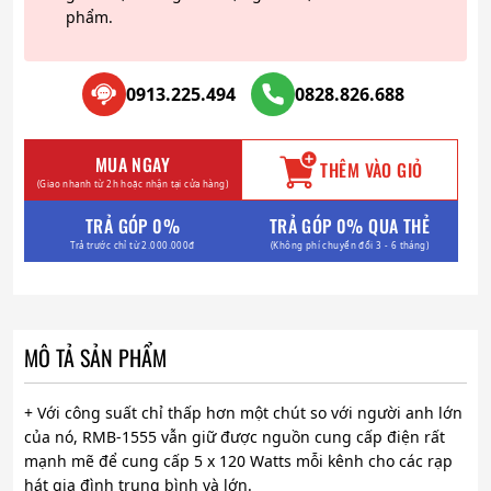
phẩm.
0913.225.494
0828.826.688
MUA NGAY
THÊM VÀO GIỎ
(Giao nhanh từ 2h hoặc nhận tại cửa hàng)
TRẢ GÓP 0%
TRẢ GÓP 0% QUA THẺ
Trả trước chỉ từ 2.000.000đ
(Không phí chuyển đổi 3 - 6 tháng)
MÔ TẢ SẢN PHẨM
+ Với công suất chỉ thấp hơn một chút so với người anh lớn
của nó, RMB-1555 vẫn giữ được nguồn cung cấp điện rất
mạnh mẽ để cung cấp 5 x 120 Watts mỗi kênh cho các rạp
hát gia đình trung bình và lớn.