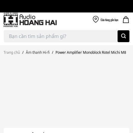
Giao nhanh miễn
Skip
phí
to
300k
content
Cửa hàng
gần bạn
Tìm
kiếm:
Trang chủ
/
Âm thanh Hi-fi
/
Power Amplifier Monoblock Rotel Michi M8