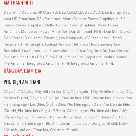
ÂM THANH HI-FI
Đầu Hi-fi
/ Đầu phát 4K UltraHD, Đầu CD-SACD, Đầu DVD, Đầu Bluray, Đầu
phát HD,Smartbox, Đầu Streamer, Mâm đĩa than.
Power Amplifier Hi-fi
/
Stereo Power Amplifier, Multi-channel Power Amplifier, Mono Power
Amplifier, Monoblock Power Amplifier.
Dàn âm thanh Hi-fi
/ Dàn Mini Stereo,
Dàn Stereo, Dàn Home Theater, Loa không dây.
AV Receivers Hi-fi
/ AV
Receivers Hi-fi
Tai nghe Audiophile
/
Loa Hi-fi
/ Loa Floorstanding, Loa
Bookshelf, Loa Center, Loa Subwoofer, Loa âm tường âm trần, Loa sân vườn.
Pre-Amplifier Hi-fi
/ Bộ giải mã DAC, Stereo Pre-Amplifiers, Multi-Channel
Pre-Amplifier
Integrated Amplifier Hi-fi
/ Integrated Amplifier Hi-fi.
HÀNG BÀY, GIẢM GIÁ
PHỤ KIỆN ÂM THANH
Dây dẫn
/ Dây loa, Dây nối cầu loa, Dây điện nguồn, Dây tín hiệu Analog, Dây
tín hiệu Digital, Dây tín hiệu HDMI, Dây tín hiệu USB, Dây tín hiệu Phono.
Phụ
kiện nâng cấp
/ Lọc điện, Ổ cắm điện, Phụ kiện nguồn điện, Phụ kiện tín hiệu,
Cầu chì, Phụ kiện kết nối giắc 3.5mm, Cáp tai nghe.
Phụ kiện đặc biệt
/ Hộp
tiếp mass, Dây tiếp mass, Chân kê chống rung, Tonearm, Bóng dẫn.
Tiêu
âm, tán âm, Tube trap
/ Tiêu âm, tán âm, Tube trap.
Dụng cụ vệ sinh DeOxit
/
Kệ máy, giá đỡ
/ Chân loa, Giá treo, Kệ máy.