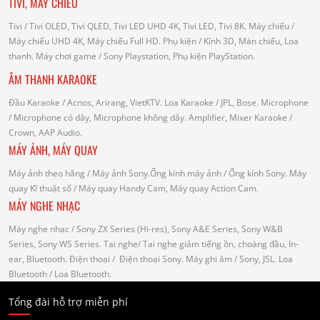
TIVI, MÁY CHIẾU
Tivi
/ Tivi OLED, Tivi QLED, Tivi LED UHD 4K, Tivi LED, Tivi 8K.
Máy chiếu
/
Máy chiếu UHD 4K, Máy chiếu Full HD.
Phụ kiện
/ Kính 3D, Màn chiếu, Loa
thanh.
Máy chơi game
/ Sony Playstation, Phụ kiện PlayStation.
ÂM THANH KARAOKE
Đầu Karaoke
/ Acnos, Arirang, VietKTV.
Loa Karaoke
/ JPL, Bose.
Microphone
/ Microphone có dây, Microphone không dây.
Amplifier, Mixer Karaoke
/
Crown, AAP Audio.
MÁY ẢNH, MÁY QUAY
Máy ảnh theo hãng
/ Máy ảnh Sony.Ống kính máy ảnh / Ống kính Sony.
Máy
quay Kĩ thuật số
/ Máy quay Handy Cam, Máy quay Action Cam.
MÁY NGHE NHẠC
Máy nghe nhạc
/ Sony ZX Series (Hi-res), Sony A&E Series, Sony W&B
Series, Sony WS Series.
Tai nghe
/ Tai nghe giảm tiếng ồn, choàng đầu, In-
ear, Bluetooth.
Điện thoại
/ Điện thoại Sony.
Máy ghi âm
/ Sony, JSL.
Loa
Bluetooth
/ Loa Bluetooth.
Tổng đài hỗ trợ miễn phí