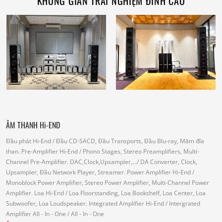
KHÔNG GIAN TRẢI NGHIỆM ĐỈNH CAO
ÂM THANH Hi-END
Đầu phát Hi-End
/ Đầu CD-SACD, Đầu Transports, Đầu Blu-ray, Mâm đĩa
than.
Pre-Amplifier Hi-End
/ Phono Stages, Stereo Preamplifiers, Multi-
Channel Pre-Amplifier.
DAC,Clock,Upsampler,...
/ DA Converter, Clock,
Upsampler, Đầu Network Player, Streamer.
Power Amplifier Hi-End
/
Monoblock Power Amplifier, Stereo Power Amplifier, Multi-Channel Power
Amplifier.
Loa Hi-End
/ Loa Floorstanding, Loa Bookshelf, Loa Center, Loa
Subwoofer, Loa Loudspeaker.
Integrated Amplifier Hi-End
/ Intergrated
Amplifier
All - In - One
/ All - In - One