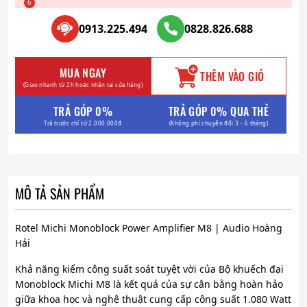
0913.225.494
0828.826.688
MUA NGAY
THÊM VÀO GIỎ
(Giao nhanh từ 2h hoặc nhận tại cửa hàng)
TRẢ GÓP 0%
TRẢ GÓP 0% QUA THẺ
Trả trước chỉ từ 2.000.000đ
(Không phí chuyển đổi 3 - 6 tháng)
MÔ TẢ SẢN PHẨM
Rotel Michi Monoblock Power Amplifier M8 | Audio Hoàng
Hải
Khả năng kiểm công suất soát tuyệt vời của Bộ khuếch đại
Monoblock Michi M8 là kết quả của sự cân bằng hoàn hảo
giữa khoa học và nghệ thuật cung cấp công suất 1.080 Watt