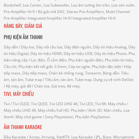
Bookshelf, Loa Center, Loa Subwoofer, Loa âm tường âm trần, Loa sân vườn.
Pre-Amplifier Hi-fi
/ Bộ giải mã DAC, Stereo Pre-Amplifiers, Multi-Channel
Pre-Amplifier
Integrated Amplifier Hi-fi
/ Integrated Amplifier Hi-fi.
HÀNG BÀY, GIẢM GIÁ
PHỤ KIỆN ÂM THANH
Dây dẫn
/ Dây loa, Dây nối cầu loa, Dây điện nguồn, Dây tín hiệu Analog, Dây
tín hiệu Digital, Dây tín hiệu HDMI, Dây tín hiệu USB, Dây tín hiệu Phono.
Phụ
kiện nâng cấp
/ Lọc điện, Ổ cắm điện, Phụ kiện nguồn điện, Phụ kiện tín hiệu,
Cầu chì, Phụ kiện kết nối giắc 3.5mm, Cáp tai nghe.
Phụ kiện đặc biệt
/ Hộp
tiếp mass, Dây tiếp mass, Chân kê chống rung, Tonearm, Bóng dẫn.
Tiêu
âm, tán âm, Tube trap
/ Tiêu âm, tán âm, Tube trap.
Dụng cụ vệ sinh DeOxit
/
Kệ máy, giá đỡ
/ Chân loa, Giá treo, Kệ máy.
TIVI, MÁY CHIẾU
Tivi
/ Tivi OLED, Tivi QLED, Tivi LED UHD 4K, Tivi LED, Tivi 8K.
Máy chiếu
/
Máy chiếu UHD 4K, Máy chiếu Full HD.
Phụ kiện
/ Kính 3D, Màn chiếu, Loa
thanh.
Máy chơi game
/ Sony Playstation, Phụ kiện PlayStation.
ÂM THANH KARAOKE
Đầu Karaoke
/ Acnos, Arirang, VietKTV.
Loa Karaoke
/ JPL, Bose.
Microphone