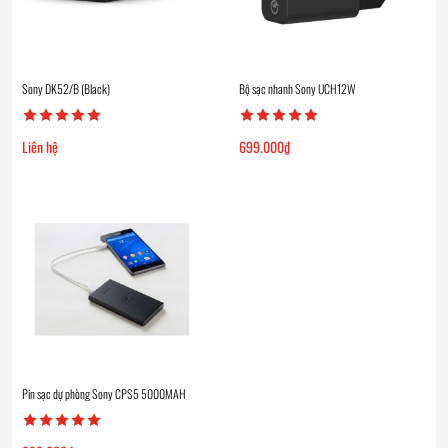
Sony DK52/B (Black)
Bộ sạc nhanh Sony UCH12W
Liên hệ
699.000
₫
Pin sạc dự phòng Sony CPS5 5000MAH