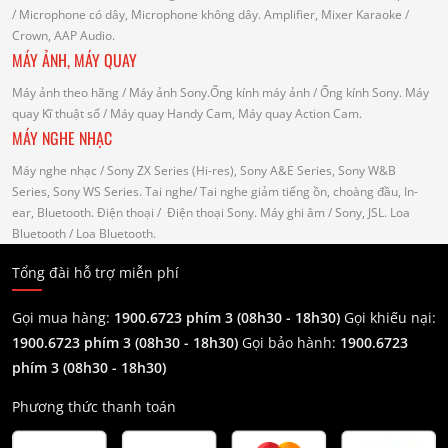
/ Microphone có dây, Microphone không dây.
Amplifier, Mixer Karaoke
/
Crown, AAP Audio.
MÁY ẢNH, MÁY QUAY
Máy ảnh theo hãng
/ Máy ảnh Sony.Ống kính máy ảnh / Ống kính Sony.
Máy
quay Kĩ thuật số
/ Máy quay Handy Cam, Máy quay Action Cam.
MÁY NGHE NHẠC
Máy nghe nhạc
/ Sony ZX Series (Hi-res), Sony A&E Series, Sony W&B
Series, Sony WS Series.
Tai nghe
/ Tai nghe giảm tiếng ồn, choàng đầu, In-
ear, Bluetooth.
Điện thoại
/ Điện thoại Sony.
Máy ghi âm
/ Sony, JSL.
Loa
Bluetooth
/ Loa Bluetooth.
Tổng đài hỗ trợ miễn phí
Gọi mua hàng:
1900.6723 phím 3 (08h30 - 18h30)
Gọi khiếu nại:
1900.6723 phím 3
(08h30 - 18h30)
Gọi bảo hành:
1900.6723
phím 3
(08h30 - 18h30)
Phương thức thanh toán