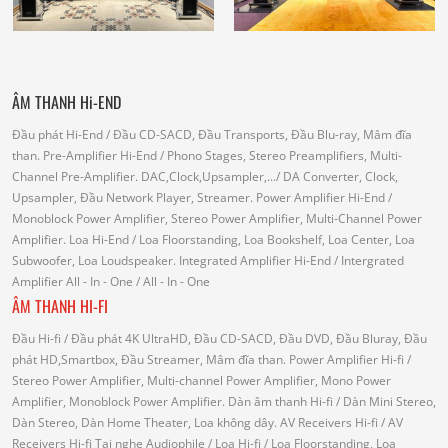
ÂM THANH Hi-END
Đầu phát Hi-End
/ Đầu CD-SACD, Đầu Transports, Đầu Blu-ray, Mâm đĩa
than.
Pre-Amplifier Hi-End
/ Phono Stages, Stereo Preamplifiers, Multi-
Channel Pre-Amplifier.
DAC,Clock,Upsampler,...
/ DA Converter, Clock,
Upsampler, Đầu Network Player, Streamer.
Power Amplifier Hi-End
/
Monoblock Power Amplifier, Stereo Power Amplifier, Multi-Channel Power
Amplifier.
Loa Hi-End
/ Loa Floorstanding, Loa Bookshelf, Loa Center, Loa
Subwoofer, Loa Loudspeaker.
Integrated Amplifier Hi-End
/ Intergrated
Amplifier
All - In - One
/ All - In - One
ÂM THANH HI-FI
Đầu Hi-fi
/ Đầu phát 4K UltraHD, Đầu CD-SACD, Đầu DVD, Đầu Bluray, Đầu
phát HD,Smartbox, Đầu Streamer, Mâm đĩa than.
Power Amplifier Hi-fi
/
Stereo Power Amplifier, Multi-channel Power Amplifier, Mono Power
Amplifier, Monoblock Power Amplifier.
Dàn âm thanh Hi-fi
/ Dàn Mini Stereo,
Dàn Stereo, Dàn Home Theater, Loa không dây.
AV Receivers Hi-fi
/ AV
Receivers Hi-fi
Tai nghe Audiophile
/
Loa Hi-fi
/ Loa Floorstanding, Loa