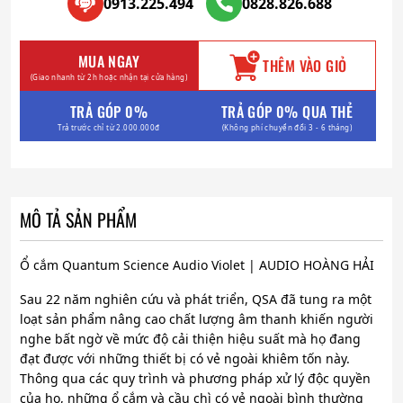
0913.225.494
0828.826.688
MUA NGAY
THÊM VÀO GIỎ
(Giao nhanh từ 2h hoặc nhận tại cửa hàng)
TRẢ GÓP 0%
TRẢ GÓP 0% QUA THẺ
Trả trước chỉ từ 2.000.000đ
(Không phí chuyển đổi 3 - 6 tháng)
MÔ TẢ SẢN PHẨM
Ổ cắm Quantum Science Audio Violet | AUDIO HOÀNG HẢI
Sau 22 năm nghiên cứu và phát triển, QSA đã tung ra một
loạt sản phẩm nâng cao chất lượng âm thanh khiến người
nghe bất ngờ về mức độ cải thiện hiệu suất mà họ đang
đạt được với những thiết bị có vẻ ngoài khiêm tốn này.
Thông qua các quy trình và phương pháp xử lý độc quyền
của họ, những ổ cắm và cầu chì có vẻ ngoài bình thường