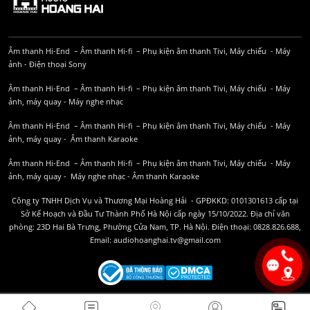
Âm thanh Hi-End
–
Âm thanh Hi-fi
–
Phụ kiện âm thanh
Tivi, Máy chiếu
-
Máy
ảnh
-
Điện thoại Sony
Âm thanh Hi-End
–
Âm thanh Hi-fi
–
Phụ kiện âm thanh
Tivi, Máy chiếu
-
Máy
ảnh, máy quay
-
Máy nghe nhạc
Âm thanh Hi-End
–
Âm thanh Hi-fi
–
Phụ kiện âm thanh
Tivi, Máy chiếu
-
Máy
ảnh, máy quay
-
Âm thanh Karaoke
Âm thanh Hi-End
–
Âm thanh Hi-fi
–
Phụ kiện âm thanh
Tivi, Máy chiếu
-
Máy
ảnh, máy quay
-
Máy nghe nhạc
-
Âm thanh Karaoke
Công ty TNHH Dịch Vụ và Thương Mại Hoàng Hải - GPĐKKD: 0101301613 cấp tại
Sở Kế Hoạch và Đầu Tư Thành Phố Hà Nội cấp ngày 15/10/2022. Địa chỉ văn
phòng: 23D Hai Bà Trưng, Phường Cửa Nam, TP. Hà Nội. Điện thoại: 0828.826.688,
Email: audiohoanghai.tv@gmail.com