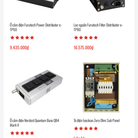
Ổ cắm điện Furutech Power Distributor e-
Lọc nguồn Furutech Filter Distributor e-
TP60
TP80
9.435.000
₫
16.575.000
₫
Ổ cắm điện Nordost Quantum Base QB4
Tủ điện Isoclean Zero Ohm Sub Panel
Mark II