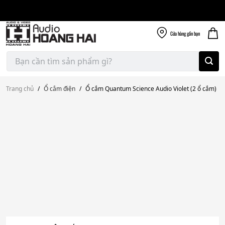
Giao nhanh miễn
Skip
phí
to
300k
content
Cửa hàng
gần bạn
Tìm
kiếm:
Trang chủ
/
Ổ cắm điện
/
Ổ cắm Quantum Science Audio Violet (2 ổ cắm)