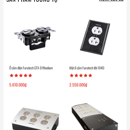
Ổ cắm điện Furutech GTX-D Rhodium
Mặt ổ cắm Furutech đôi 104D
5.610.000
₫
2.550.000
₫