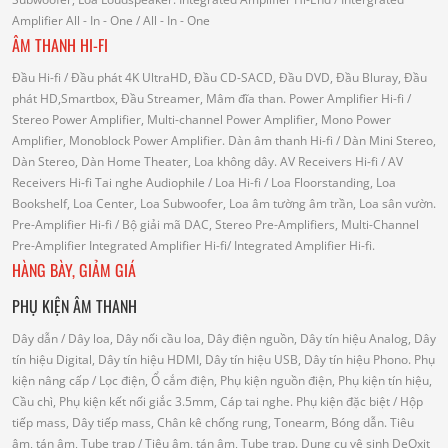
Amplifier
All - In - One
/ All - In - One
ÂM THANH HI-FI
Đầu Hi-fi
/ Đầu phát 4K UltraHD, Đầu CD-SACD, Đầu DVD, Đầu Bluray, Đầu
phát HD,Smartbox, Đầu Streamer, Mâm đĩa than.
Power Amplifier Hi-fi
/
Stereo Power Amplifier, Multi-channel Power Amplifier, Mono Power
Amplifier, Monoblock Power Amplifier.
Dàn âm thanh Hi-fi
/ Dàn Mini Stereo,
Dàn Stereo, Dàn Home Theater, Loa không dây.
AV Receivers Hi-fi
/ AV
Receivers Hi-fi
Tai nghe Audiophile
/
Loa Hi-fi
/ Loa Floorstanding, Loa
Bookshelf, Loa Center, Loa Subwoofer, Loa âm tường âm trần, Loa sân vườn.
Pre-Amplifier Hi-fi
/ Bộ giải mã DAC, Stereo Pre-Amplifiers, Multi-Channel
Pre-Amplifier
Integrated Amplifier Hi-fi
/ Integrated Amplifier Hi-fi.
HÀNG BÀY, GIẢM GIÁ
PHỤ KIỆN ÂM THANH
Dây dẫn
/ Dây loa, Dây nối cầu loa, Dây điện nguồn, Dây tín hiệu Analog, Dây
tín hiệu Digital, Dây tín hiệu HDMI, Dây tín hiệu USB, Dây tín hiệu Phono.
Phụ
kiện nâng cấp
/ Lọc điện, Ổ cắm điện, Phụ kiện nguồn điện, Phụ kiện tín hiệu,
Cầu chì, Phụ kiện kết nối giắc 3.5mm, Cáp tai nghe.
Phụ kiện đặc biệt
/ Hộp
tiếp mass, Dây tiếp mass, Chân kê chống rung, Tonearm, Bóng dẫn.
Tiêu
âm, tán âm, Tube trap
/ Tiêu âm, tán âm, Tube trap.
Dụng cụ vệ sinh DeOxit