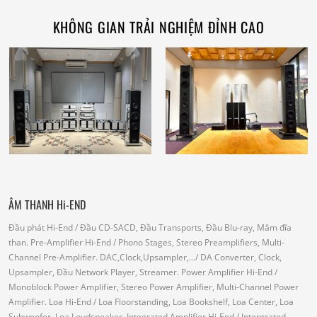
KHÔNG GIAN TRẢI NGHIỆM ĐỈNH CAO
ÂM THANH Hi-END
Đầu phát Hi-End
/ Đầu CD-SACD, Đầu Transports, Đầu Blu-ray, Mâm đĩa
than.
Pre-Amplifier Hi-End
/ Phono Stages, Stereo Preamplifiers, Multi-
Channel Pre-Amplifier.
DAC,Clock,Upsampler,...
/ DA Converter, Clock,
Upsampler, Đầu Network Player, Streamer.
Power Amplifier Hi-End
/
Monoblock Power Amplifier, Stereo Power Amplifier, Multi-Channel Power
Amplifier.
Loa Hi-End
/ Loa Floorstanding, Loa Bookshelf, Loa Center, Loa
Subwoofer, Loa Loudspeaker.
Integrated Amplifier Hi-End
/ Intergrated