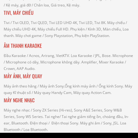
/
Kệ máy, giá đỡ
/ Chân loa, Giá treo, Kệ máy.
TIVI, MÁY CHIẾU
Tivi
/ Tivi OLED, Tivi QLED, Tivi LED UHD 4K, Tivi LED, Tivi 8K.
Máy chiếu
/
Máy chiếu UHD 4K, Máy chiếu Full HD.
Phụ kiện
/ Kính 3D, Màn chiếu, Loa
thanh.
Máy chơi game
/ Sony Playstation, Phụ kiện PlayStation.
ÂM THANH KARAOKE
Đầu Karaoke
/ Acnos, Arirang, VietKTV.
Loa Karaoke
/ JPL, Bose.
Microphone
/ Microphone có dây, Microphone không dây.
Amplifier, Mixer Karaoke
/
Crown, AAP Audio.
MÁY ẢNH, MÁY QUAY
Máy ảnh theo hãng
/ Máy ảnh Sony.Ống kính máy ảnh / Ống kính Sony.
Máy
quay Kĩ thuật số
/ Máy quay Handy Cam, Máy quay Action Cam.
MÁY NGHE NHẠC
Máy nghe nhạc
/ Sony ZX Series (Hi-res), Sony A&E Series, Sony W&B
Series, Sony WS Series.
Tai nghe
/ Tai nghe giảm tiếng ồn, choàng đầu, In-
ear, Bluetooth.
Điện thoại
/ Điện thoại Sony.
Máy ghi âm
/ Sony, JSL.
Loa
Bluetooth
/ Loa Bluetooth.