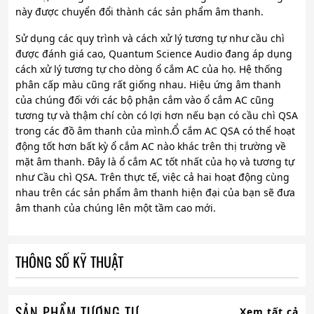
này được chuyển đổi thành các sản phẩm âm thanh.
Sử dụng các quy trình và cách xử lý tương tự như cầu chì
được đánh giá cao, Quantum Science Audio đang áp dụng
cách xử lý tương tự cho dòng ổ cắm AC của họ. Hệ thống
phân cấp màu cũng rất giống nhau. Hiệu ứng âm thanh
của chúng đối với các bộ phận cắm vào ổ cắm AC cũng
tương tự và thậm chí còn có lợi hơn nếu bạn có cầu chì QSA
trong các đồ âm thanh của mình.Ổ cắm AC QSA có thể hoạt
động tốt hơn bất kỳ ổ cắm AC nào khác trên thị trường về
mặt âm thanh. Đây là ổ cắm AC tốt nhất của họ và tương tự
như Cầu chì QSA. Trên thực tế, việc cả hai hoạt động cùng
nhau trên các sản phẩm âm thanh hiện đại của bạn sẽ đưa
âm thanh của chúng lên một tầm cao mới.
THÔNG SỐ KỸ THUẬT
SẢN PHẨM TƯƠNG TỰ
Xem tất cả