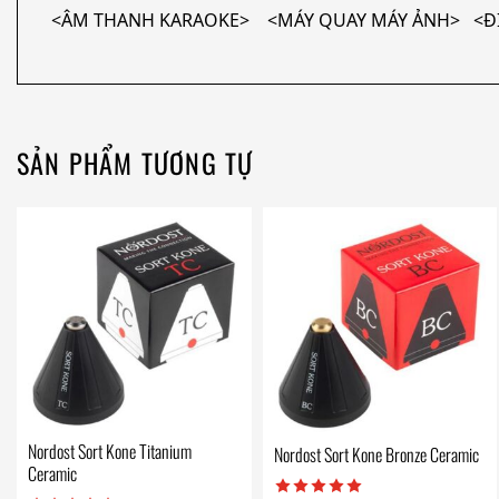
<ÂM THANH KARAOKE> <MÁY QUAY MÁY ẢNH> <ĐI
SẢN PHẨM TƯƠNG TỰ
Nordost Sort Kone Titanium
Nordost Sort Kone Bronze Ceramic
Ceramic