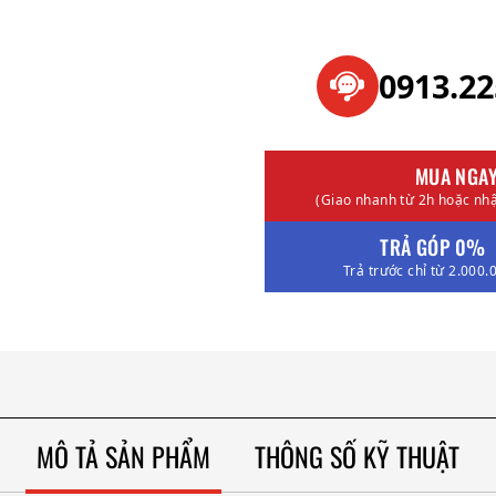
0913.2
MUA NGA
(Giao nhanh từ 2h hoặc nhậ
TRẢ GÓP 0%
Trả trước chỉ từ 2.000.
MÔ TẢ SẢN PHẨM
THÔNG SỐ KỸ THUẬT