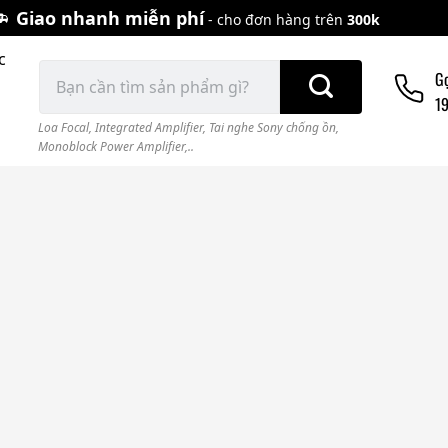
Giao nhanh miễn phí
- cho đơn hàng trên
300k
c
Tìm
G
kiếm:
1
Loa Focal
,
Integrated Amplifier
,
Tai nghe Sony chống ồn
,
Monoblock Power Amplifier,..