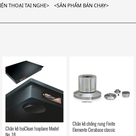
ỆN THOẠI TAI NGHE> <SẢN PHẨM BÁN CHẠY>
Chân kê chống rung Finite
Chân kê IsoClean Isoplane Model
Elemente Cerabase classic
No. 18