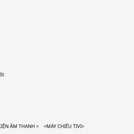
ốt
ỆN ÂM THANH > <MÁY CHIẾU TIVI>