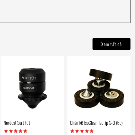
Xem tất cả
Nordost Sort Füt
Chân kê IsoClean IsoTip S-3 (6c)