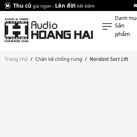
Skip
Thu cũ
Lên đời
giá ngon -
tiết kiệm
to
Danh mụ
content
Sản
phẩm
Trang chủ
/
Chân kê chống rung
/
Nordost Sort Lift