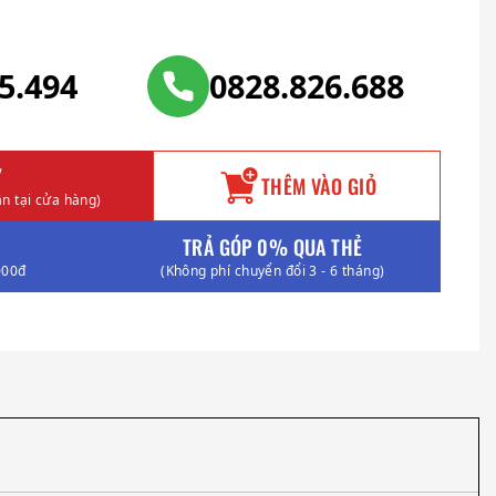
25.494
0828.826.688
Y
THÊM VÀO GIỎ
n tại cửa hàng)
TRẢ GÓP 0% QUA THẺ
000đ
(Không phí chuyển đổi 3 - 6 tháng)