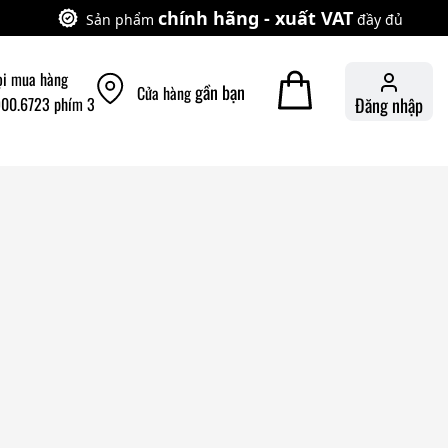
chính hãng - xuất VAT
Sản phẩm
đầy đủ
ọi mua hàng
gần bạn
Cửa hàng
900.6723 phím 3
Đăng nhập