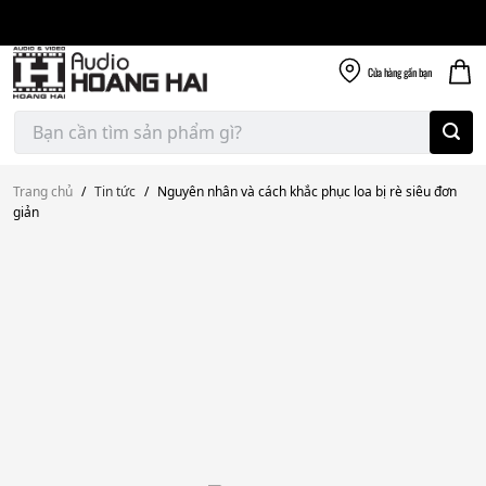
Giao nhanh miễn
Skip
phí
to
300k
content
Cửa hàng
gần bạn
Tìm
kiếm:
Trang chủ
/
Tin tức
/
Nguyên nhân và cách khắc phục loa bị rè siêu đơn
giản