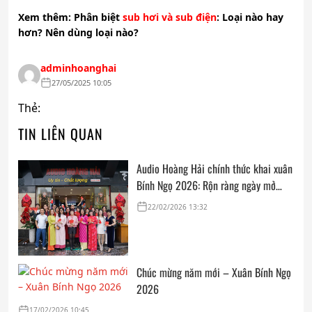
Xem thêm:
Phân biệt
sub hơi và sub điện
: Loại nào hay
hơn? Nên dùng loại nào?
adminhoanghai
27/05/2025 10:05
Thẻ:
TIN LIÊN QUAN
Audio Hoàng Hải chính thức khai xuân
Bính Ngọ 2026: Rộn ràng ngày mở
cửa, trọn vẹn lời chúc đầu năm
22/02/2026 13:32
Chúc mừng năm mới – Xuân Bính Ngọ
2026
17/02/2026 10:45