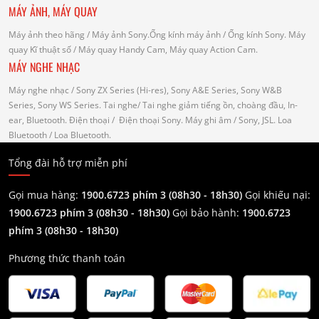
MÁY ẢNH, MÁY QUAY
Máy ảnh theo hãng
/ Máy ảnh Sony.Ống kính máy ảnh / Ống kính Sony.
Máy
quay Kĩ thuật số
/ Máy quay Handy Cam, Máy quay Action Cam.
MÁY NGHE NHẠC
Máy nghe nhạc
/ Sony ZX Series (Hi-res), Sony A&E Series, Sony W&B
Series, Sony WS Series.
Tai nghe
/ Tai nghe giảm tiếng ồn, choàng đầu, In-
ear, Bluetooth.
Điện thoại
/ Điện thoại Sony.
Máy ghi âm
/ Sony, JSL.
Loa
Bluetooth
/ Loa Bluetooth.
Tổng đài hỗ trợ miễn phí
Gọi mua hàng:
1900.6723 phím 3 (08h30 - 18h30)
Gọi khiếu nại:
1900.6723 phím 3
(08h30 - 18h30)
Gọi bảo hành:
1900.6723
phím 3
(08h30 - 18h30)
Phương thức thanh toán