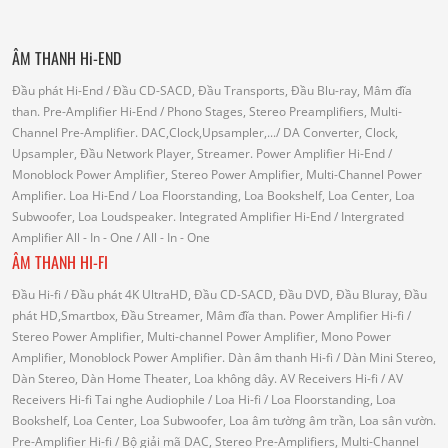
ÂM THANH Hi-END
Đầu phát Hi-End
/ Đầu CD-SACD, Đầu Transports, Đầu Blu-ray, Mâm đĩa
than.
Pre-Amplifier Hi-End
/ Phono Stages, Stereo Preamplifiers, Multi-
Channel Pre-Amplifier.
DAC,Clock,Upsampler,...
/ DA Converter, Clock,
Upsampler, Đầu Network Player, Streamer.
Power Amplifier Hi-End
/
Monoblock Power Amplifier, Stereo Power Amplifier, Multi-Channel Power
Amplifier.
Loa Hi-End
/ Loa Floorstanding, Loa Bookshelf, Loa Center, Loa
Subwoofer, Loa Loudspeaker.
Integrated Amplifier Hi-End
/ Intergrated
Amplifier
All - In - One
/ All - In - One
ÂM THANH HI-FI
Đầu Hi-fi
/ Đầu phát 4K UltraHD, Đầu CD-SACD, Đầu DVD, Đầu Bluray, Đầu
phát HD,Smartbox, Đầu Streamer, Mâm đĩa than.
Power Amplifier Hi-fi
/
Stereo Power Amplifier, Multi-channel Power Amplifier, Mono Power
Amplifier, Monoblock Power Amplifier.
Dàn âm thanh Hi-fi
/ Dàn Mini Stereo,
Dàn Stereo, Dàn Home Theater, Loa không dây.
AV Receivers Hi-fi
/ AV
Receivers Hi-fi
Tai nghe Audiophile
/
Loa Hi-fi
/ Loa Floorstanding, Loa
Bookshelf, Loa Center, Loa Subwoofer, Loa âm tường âm trần, Loa sân vườn.
Pre-Amplifier Hi-fi
/ Bộ giải mã DAC, Stereo Pre-Amplifiers, Multi-Channel