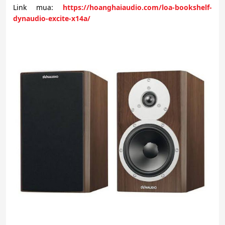
Link mua:
https://hoanghaiaudio.com/loa-bookshelf-
dynaudio-excite-x14a/