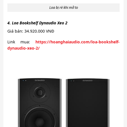
Loa bị rè khi mở to
4. Loa Bookshelf Dynaudio Xeo 2
Giá bán: 34.920.000 VNĐ
Link mua:
https://hoanghaiaudio.com/loa-bookshelf-
dynaudio-xeo-2/