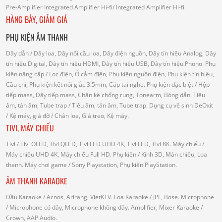
Pre-Amplifier
Integrated Amplifier Hi-fi
/ Integrated Amplifier Hi-fi.
HÀNG BÀY, GIẢM GIÁ
PHỤ KIỆN ÂM THANH
Dây dẫn
/ Dây loa, Dây nối cầu loa, Dây điện nguồn, Dây tín hiệu Analog, Dây
tín hiệu Digital, Dây tín hiệu HDMI, Dây tín hiệu USB, Dây tín hiệu Phono.
Phụ
kiện nâng cấp
/ Lọc điện, Ổ cắm điện, Phụ kiện nguồn điện, Phụ kiện tín hiệu,
Cầu chì, Phụ kiện kết nối giắc 3.5mm, Cáp tai nghe.
Phụ kiện đặc biệt
/ Hộp
tiếp mass, Dây tiếp mass, Chân kê chống rung, Tonearm, Bóng dẫn.
Tiêu
âm, tán âm, Tube trap
/ Tiêu âm, tán âm, Tube trap.
Dụng cụ vệ sinh DeOxit
/
Kệ máy, giá đỡ
/ Chân loa, Giá treo, Kệ máy.
TIVI, MÁY CHIẾU
Tivi
/ Tivi OLED, Tivi QLED, Tivi LED UHD 4K, Tivi LED, Tivi 8K.
Máy chiếu
/
Máy chiếu UHD 4K, Máy chiếu Full HD.
Phụ kiện
/ Kính 3D, Màn chiếu, Loa
thanh.
Máy chơi game
/ Sony Playstation, Phụ kiện PlayStation.
ÂM THANH KARAOKE
Đầu Karaoke
/ Acnos, Arirang, VietKTV.
Loa Karaoke
/ JPL, Bose.
Microphone
/ Microphone có dây, Microphone không dây.
Amplifier, Mixer Karaoke
/
Crown, AAP Audio.