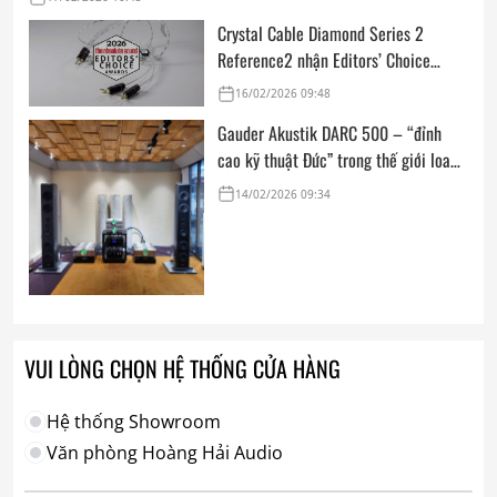
Crystal Cable Diamond Series 2
Reference2 nhận Editors’ Choice
Award: Dedicated Audio 2026 từ The
16/02/2026 09:48
Absolute Sound
Gauder Akustik DARC 500 – “đỉnh
cao kỹ thuật Đức” trong thế giới loa
hi-end tham chiếu
14/02/2026 09:34
VUI LÒNG CHỌN HỆ THỐNG CỬA HÀNG
Hệ thống Showroom
Văn phòng Hoàng Hải Audio