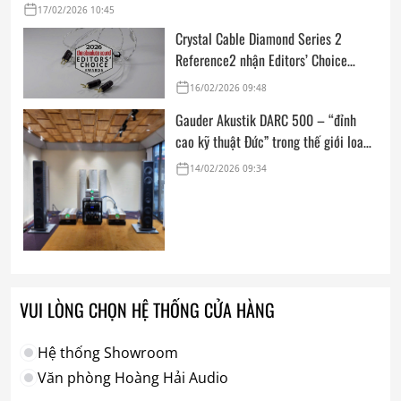
17/02/2026 10:45
Crystal Cable Diamond Series 2
Reference2 nhận Editors’ Choice
Award: Dedicated Audio 2026 từ The
16/02/2026 09:48
Absolute Sound
Gauder Akustik DARC 500 – “đỉnh
cao kỹ thuật Đức” trong thế giới loa
hi-end tham chiếu
14/02/2026 09:34
VUI LÒNG CHỌN HỆ THỐNG CỬA HÀNG
Hệ thống Showroom
Văn phòng Hoàng Hải Audio