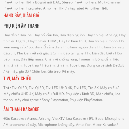
Pre-Amplifier Hi-fi
/ Bộ giải mã DAC, Stereo Pre-Amplifiers, Multi-Channel
Pre-Amplifier
Integrated Amplifier Hi-fi
/ Integrated Amplifier Hi-fi.
HÀNG BÀY, GIẢM GIÁ
PHỤ KIỆN ÂM THANH
Dây dẫn
/ Dây loa, Dây nối cầu loa, Dây điện nguồn, Dây tín hiệu Analog, Dây
tín hiệu Digital, Dây tín hiệu HDMI, Dây tín hiệu USB, Dây tín hiệu Phono.
Phụ
kiện nâng cấp
/ Lọc điện, Ổ cắm điện, Phụ kiện nguồn điện, Phụ kiện tín hiệu,
Cầu chì, Phụ kiện kết nối giắc 3.5mm, Cáp tai nghe.
Phụ kiện đặc biệt
/ Hộp
tiếp mass, Dây tiếp mass, Chân kê chống rung, Tonearm, Bóng dẫn.
Tiêu
âm, tán âm, Tube trap
/ Tiêu âm, tán âm, Tube trap.
Dụng cụ vệ sinh DeOxit
/
Kệ máy, giá đỡ
/ Chân loa, Giá treo, Kệ máy.
TIVI, MÁY CHIẾU
Tivi
/ Tivi OLED, Tivi QLED, Tivi LED UHD 4K, Tivi LED, Tivi 8K.
Máy chiếu
/
Máy chiếu UHD 4K, Máy chiếu Full HD.
Phụ kiện
/ Kính 3D, Màn chiếu, Loa
thanh.
Máy chơi game
/ Sony Playstation, Phụ kiện PlayStation.
ÂM THANH KARAOKE
Đầu Karaoke
/ Acnos, Arirang, VietKTV.
Loa Karaoke
/ JPL, Bose.
Microphone
/ Microphone có dây, Microphone không dây.
Amplifier, Mixer Karaoke
/