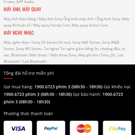
Crown, AAP Audio.
MÁY ẢNH, MÁY QUAY
Máy ảnh theo hãng
/ Máy ảnh Sony.Ống kính máy ảnh / Ống kính Sony.
Máy
quay Kĩ thuật số
/ Máy quay Handy Cam, Máy quay Action Cam.
MÁY NGHE NHẠC
Máy nghe nhạc
/ Sony ZX Series (Hi-res), Sony A&E Series, Sony W&B
Series, Sony WS Series.
Tai nghe
/ Tai nghe giảm tiếng ồn, choàng đầu, In-
ear, Bluetooth.
Điện thoại
/ Điện thoại Sony.
Máy ghi âm
/ Sony, JSL.
Loa
Bluetooth
/ Loa Bluetooth.
Tổng đài hỗ trợ miễn phí
Gọi mua hàng:
1900.6723 phím 3 (08h30 - 18h30)
Gọi khiếu nại:
1900.6723 phím 3
(08h30 - 18h30)
Gọi bảo hành:
1900.6723
phím 3
(08h30 - 18h30)
Phương thức thanh toán