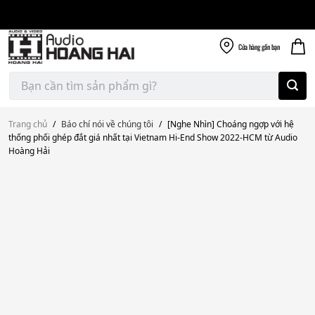
Giao nhanh miễn
Skip
phí
to
300k
content
Cửa hàng
gần bạn
Tìm
kiếm:
Trang chủ
/
Báo chí nói về chúng tôi
/
[Nghe Nhìn] Choáng ngợp với hệ
thống phối ghép đắt giá nhất tại Vietnam Hi-End Show 2022-HCM từ Audio
Hoàng Hải