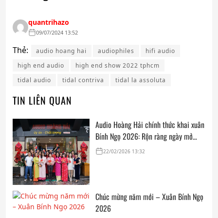
quantrihazo
09/07/2024 13:52
Thẻ:
audio hoang hai
audiophiles
hifi audio
high end audio
high end show 2022 tphcm
tidal audio
tidal contriva
tidal la assoluta
TIN LIÊN QUAN
Audio Hoàng Hải chính thức khai xuân
Bính Ngọ 2026: Rộn ràng ngày mở
cửa, trọn vẹn lời chúc đầu năm
22/02/2026 13:32
Chúc mừng năm mới – Xuân Bính Ngọ
2026