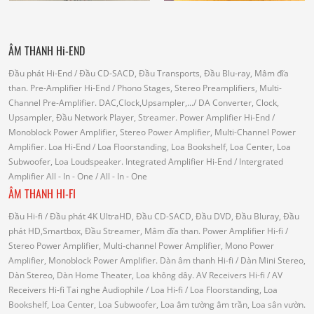
ÂM THANH Hi-END
Đầu phát Hi-End
/ Đầu CD-SACD, Đầu Transports, Đầu Blu-ray, Mâm đĩa
than.
Pre-Amplifier Hi-End
/ Phono Stages, Stereo Preamplifiers, Multi-
Channel Pre-Amplifier.
DAC,Clock,Upsampler,...
/ DA Converter, Clock,
Upsampler, Đầu Network Player, Streamer.
Power Amplifier Hi-End
/
Monoblock Power Amplifier, Stereo Power Amplifier, Multi-Channel Power
Amplifier.
Loa Hi-End
/ Loa Floorstanding, Loa Bookshelf, Loa Center, Loa
Subwoofer, Loa Loudspeaker.
Integrated Amplifier Hi-End
/ Intergrated
Amplifier
All - In - One
/ All - In - One
ÂM THANH HI-FI
Đầu Hi-fi
/ Đầu phát 4K UltraHD, Đầu CD-SACD, Đầu DVD, Đầu Bluray, Đầu
phát HD,Smartbox, Đầu Streamer, Mâm đĩa than.
Power Amplifier Hi-fi
/
Stereo Power Amplifier, Multi-channel Power Amplifier, Mono Power
Amplifier, Monoblock Power Amplifier.
Dàn âm thanh Hi-fi
/ Dàn Mini Stereo,
Dàn Stereo, Dàn Home Theater, Loa không dây.
AV Receivers Hi-fi
/ AV
Receivers Hi-fi
Tai nghe Audiophile
/
Loa Hi-fi
/ Loa Floorstanding, Loa
Bookshelf, Loa Center, Loa Subwoofer, Loa âm tường âm trần, Loa sân vườn.