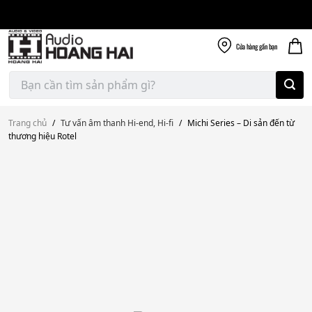
Giao nhanh miễn
Skip
phí
to
300k
content
Cửa hàng
gần bạn
Tìm
kiếm:
Trang chủ
/
Tư vấn âm thanh Hi-end, Hi-fi
/
Michi Series – Di sản đến từ
thương hiệu Rotel