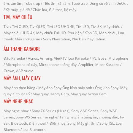
âm, tán âm, Tube trap
/ Tiêu âm, tán âm, Tube trap.
Dụng cụ vệ sinh DeOxit
/
Kệ máy, giá đỡ
/ Chân loa, Giá treo, Kệ máy.
TIVI, MÁY CHIẾU
Tivi
/ Tivi OLED, Tivi QLED, Tivi LED UHD 4K, Tivi LED, Tivi 8K.
Máy chiếu
/
Máy chiếu UHD 4K, Máy chiếu Full HD.
Phụ kiện
/ Kính 3D, Màn chiếu, Loa
thanh.
Máy chơi game
/ Sony Playstation, Phụ kiện PlayStation.
ÂM THANH KARAOKE
Đầu Karaoke
/ Acnos, Arirang, VietKTV.
Loa Karaoke
/ JPL, Bose.
Microphone
/ Microphone có dây, Microphone không dây.
Amplifier, Mixer Karaoke
/
Crown, AAP Audio.
MÁY ẢNH, MÁY QUAY
Máy ảnh theo hãng
/ Máy ảnh Sony.Ống kính máy ảnh / Ống kính Sony.
Máy
quay Kĩ thuật số
/ Máy quay Handy Cam, Máy quay Action Cam.
MÁY NGHE NHẠC
Máy nghe nhạc
/ Sony ZX Series (Hi-res), Sony A&E Series, Sony W&B
Series, Sony WS Series.
Tai nghe
/ Tai nghe giảm tiếng ồn, choàng đầu, In-
ear, Bluetooth.
Điện thoại
/ Điện thoại Sony.
Máy ghi âm
/ Sony, JSL.
Loa
Bluetooth
/ Loa Bluetooth.