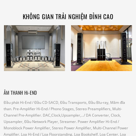
KHÔNG GIAN TRẢI NGHIỆM ĐỈNH CAO
ÂM THANH Hi-END
Đầu phát Hi-End
/ Đầu CD-SACD, Đầu Transports, Đầu Blu-ray, Mâm đĩa
than.
Pre-Amplifier Hi-End
/ Phono Stages, Stereo Preamplifiers, Multi-
Channel Pre-Amplifier.
DAC,Clock,Upsampler,...
/ DA Converter, Clock,
Upsampler, Đầu Network Player, Streamer.
Power Amplifier Hi-End
/
Monoblock Power Amplifier, Stereo Power Amplifier, Multi-Channel Power
Amplifier.
Loa Hi-End
/ Loa Floorstanding, Loa Bookshelf, Loa Center, Loa