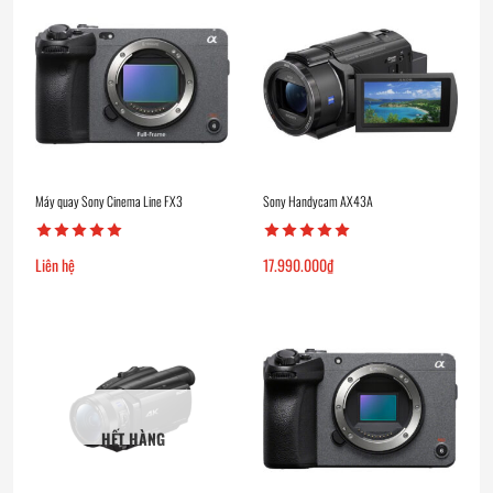
Máy quay Sony Cinema Line FX3
Sony Handycam AX43A
Liên hệ
17.990.000
₫
HẾT HÀNG