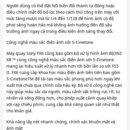
Người dùng có thể đặt ND biến đổi thành tự động hoặc
điều chỉnh mật độ bộ lọc theo cách thủ công trên máy với
mức tăng mượt mà từ 1/4 đến 1/128 để hình ảnh có độ
phơi sáng hoàn hảo mà không ảnh hưởng đến độ sâu
trường ảnh ngay cả trong điều kiện ánh sáng thay đổi.
Công nghệ màu sắc điện ảnh với S-Cinetone
Máy quay Sony FX6 cũng bao gồm bộ xử lý hình ảnh BIONZ
XR ™ cùng công nghệ màu sắc điện ảnh với S-Cinetone
mang lại hiệu suất xử lý nhanh hơn tới bốn lần so với FS5
II. FX6 cung cấp khoa học màu điện ảnh tiên tiến bao gồm
S-CinetoneTM để tái tạo màu sắc phong phú hơn ngay khi
xuất mà chưa qua chỉnh sửa hậu kỳ. Bộ xử lí công nghệ cao
này giúp màu sắc da người, màu cảnh vật trông rực rỡ, tự
nhiên và sống động hơn, cho phép xuất cảnh quay khớp
với rạp chiếu phim, cung cấp khả năng quan sát như thật
cho khán giả.
Khả năng lấy nét nhanh chóng, chính xác khuôn mặt và
ánh mắt