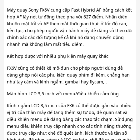
Máy quay Sony FX6V cung cấp Fast Hybrid AF bằng cách kết
hợp AF lấy nét tự động theo pha với 627 điểm. Nhận diện
khuôn mặt tốt và AF theo mắt thời gian thực ở tốc độ cao,
liên tục, cho phép người vận hành máy dễ dàng và theo dõi
chính xác các đối tượng kể cả khi nó đang chuyển động
nhanh mà không làm mất tiêu điểm.
Kết hợp được với nhiều phụ kiện máy quay khác
FX6V cũng có thiết kế mô-đun cho phép người dùng dễ
dàng ghép nối các phụ kiện quay phim đi kèm, chẳng hạn
như tay cầm và kính ngắm, gimbal hay flycam,..
Màn hình LCD 3,5 inch với menu/điều khiển cảm ứng
Kính ngắm LCD 3,5 inch của FX6 có thể được gắn vào nhiều
vị trí của thân máy để tăng thêm sự tự do, dễ quan sát và
điều khiển menu dễ dàng bằng các thao tác chạm. Sử dụng
menu điều khiển truy cập nhanh cho các tính năng thường
được truy cập như: chế độ quét ảnh, kích thước và tần số
hình ảnh, độ nhạy sáng và ISO cơ bản, chế độ quay và mức