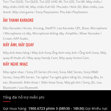
Tivi
/ Tivi OLED, Tivi QLED, Tivi LED UHD 4K, Tivi LED, Tivi 8K.
Máy chiếu
/
Máy chiếu UHD 4K, Máy chiếu Full HD.
Phụ kiện
/ Kính 3D, Màn chiếu, Loa
thanh.
Máy chơi game
/ Sony Playstation, Phụ kiện PlayStation.
ÂM THANH KARAOKE
Đầu Karaoke
/ Acnos, Arirang, VietKTV.
Loa Karaoke
/ JPL, Bose.
Microphone
/ Microphone có dây, Microphone không dây.
Amplifier, Mixer Karaoke
/
Crown, AAP Audio.
MÁY ẢNH, MÁY QUAY
Máy ảnh theo hãng
/ Máy ảnh Sony.Ống kính máy ảnh / Ống kính Sony.
Máy
quay Kĩ thuật số
/ Máy quay Handy Cam, Máy quay Action Cam.
MÁY NGHE NHẠC
Máy nghe nhạc
/ Sony ZX Series (Hi-res), Sony A&E Series, Sony W&B
Series, Sony WS Series.
Tai nghe
/ Tai nghe giảm tiếng ồn, choàng đầu, In-
ear, Bluetooth.
Điện thoại
/ Điện thoại Sony.
Máy ghi âm
/ Sony, JSL.
Loa
Bluetooth
/ Loa Bluetooth.
Tổng đài hỗ trợ miễn phí
Gọi mua hàng:
1900.6723 phím 3 (08h30 - 18h30)
Gọi khiếu nại: