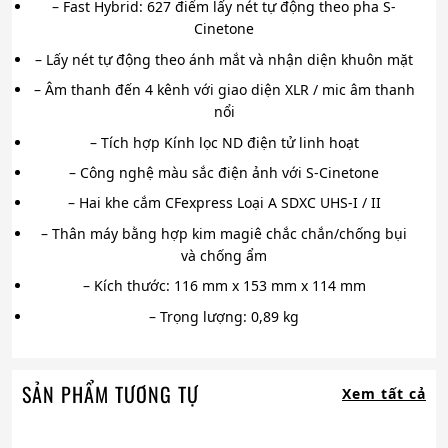
– Fast Hybrid: 627 điểm lấy nét tự động theo pha S-
Cinetone
– Lấy nét tự động theo ánh mắt và nhận diện khuôn mặt
– Âm thanh đến 4 kênh với giao diện XLR / mic âm thanh
nổi
– Tích hợp Kính lọc ND điện tử linh hoạt
– Công nghệ màu sắc điện ảnh với S-Cinetone
– Hai khe cắm CFexpress Loại A SDXC UHS-I / II
– Thân máy bằng hợp kim magiê chắc chắn/chống bụi
và chống ẩm
– Kích thước: 116 mm x 153 mm x 114 mm
– Trọng lượng: 0,89 kg
SẢN PHẨM TƯƠNG TỰ
Xem tất cả