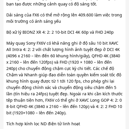
bạn tạo được những cảnh quay có độ sáng tốt.
Dải sáng của FX6 có thể mở rộng lên 409.600 làm việc trong
môi trường có ánh sáng yếu
Bộ xử lý BIONZ XR 4: 2: 2 10-bit DCI 4K 60p và FHD 240p
Máy quay Sony FX6V có khả năng ghi ở độ sâu 10 bit XAVC
All Intra 4: 2: 2 với chất lượng hình ảnh tuyệt đẹp ở DCI 4K
(4096 x 2160 – lên đến 60 khung hình/giây), QFHD 4K (3840
x 2160 – lên đến 120fps) và FHD (1920 × 1080 – lên đến
240p) cho chuyển động chậm cực kỳ chi tiết. Các chế độ
Chậm và Nhanh giúp đạo diễn toàn quyền kiểm soát tốc độ
khung hình quay được từ 1 tới 120 fps, cho phép ghi lại
chuyển động chính xác và chuyển động siêu chậm đến 5
lần (tín hiệu ra 24fps) tuyệt đẹp. Ngoài ra khi cần kích thước
tệp thuận tiện hơn, FX6V có thể ghi ở XAVC Long GOP 4: 2: 0
8-bit QFHD 4K (3840 x 2160 – lên đến 120p) và 4: 2: 2 FHD 10
bit (1920×1080 – lên đến 240p).
Tích hợp kính lọc ND điện tử linh hoạt