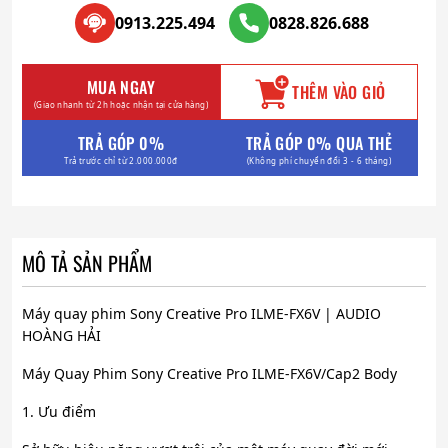
0913.225.494
0828.826.688
MUA NGAY
THÊM VÀO GIỎ
(Giao nhanh từ 2h hoặc nhận tại cửa hàng)
TRẢ GÓP 0%
TRẢ GÓP 0% QUA THẺ
Trả trước chỉ từ 2.000.000đ
(Không phí chuyển đổi 3 - 6 tháng)
MÔ TẢ SẢN PHẨM
Máy quay phim Sony Creative Pro ILME-FX6V | AUDIO
HOÀNG HẢI
Máy Quay Phim Sony Creative Pro ILME-FX6V/Cap2 Body
1. Ưu điểm