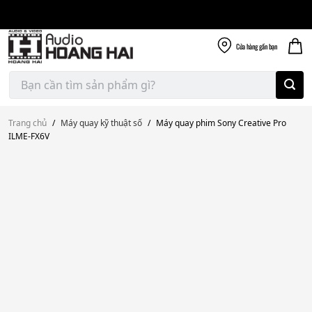
Giao nhanh miễn
Skip
phí
to
300k
content
Cửa hàng
gần bạn
Tìm
kiếm:
Trang chủ
/
Máy quay kỹ thuật số
/
Máy quay phim Sony Creative Pro
ILME-FX6V