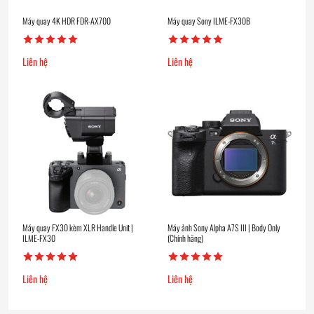
Máy quay 4K HDR FDR-AX700
Máy quay Sony ILME-FX30B
Liên hệ
Liên hệ
Máy quay FX30 kèm XLR Handle Unit |
Máy ảnh Sony Alpha A7S III | Body Only
ILME-FX30
(Chính hãng)
Liên hệ
Liên hệ