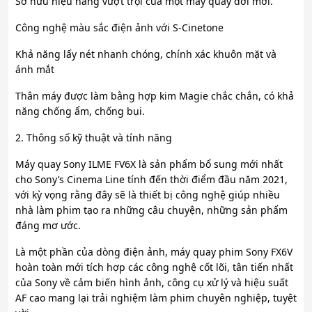
Sở hữu hiệu năng vượt trội của một máy quay đời mới.
Công nghệ màu sắc điện ảnh với S-Cinetone
Khả năng lấy nét nhanh chóng, chính xác khuôn mặt và
ánh mắt
Thân máy được làm bằng hợp kim Magie chắc chắn, có khả
năng chống ẩm, chống bụi.
2. Thông số kỹ thuật và tính năng
Máy quay Sony ILME FV6X là sản phẩm bổ sung mới nhất
cho Sony’s Cinema Line tính đến thời điểm đầu năm 2021,
với kỳ vọng rằng đây sẽ là thiết bị công nghệ giúp nhiều
nhà làm phim tạo ra những câu chuyện, những sản phẩm
đáng mơ ước.
Là một phần của dòng điện ảnh, máy quay phim Sony FX6V
hoàn toàn mới tích hợp các công nghệ cốt lõi, tân tiến nhất
của Sony về cảm biến hình ảnh, công cụ xử lý và hiệu suất
AF cao mang lại trải nghiệm làm phim chuyên nghiệp, tuyệt