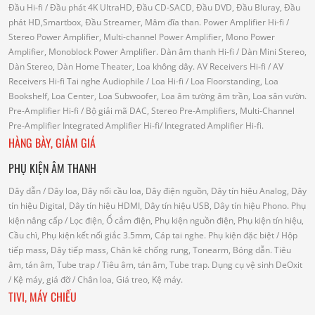
Đầu Hi-fi
/ Đầu phát 4K UltraHD, Đầu CD-SACD, Đầu DVD, Đầu Bluray, Đầu
phát HD,Smartbox, Đầu Streamer, Mâm đĩa than.
Power Amplifier Hi-fi
/
Stereo Power Amplifier, Multi-channel Power Amplifier, Mono Power
Amplifier, Monoblock Power Amplifier.
Dàn âm thanh Hi-fi
/ Dàn Mini Stereo,
Dàn Stereo, Dàn Home Theater, Loa không dây.
AV Receivers Hi-fi
/ AV
Receivers Hi-fi
Tai nghe Audiophile
/
Loa Hi-fi
/ Loa Floorstanding, Loa
Bookshelf, Loa Center, Loa Subwoofer, Loa âm tường âm trần, Loa sân vườn.
Pre-Amplifier Hi-fi
/ Bộ giải mã DAC, Stereo Pre-Amplifiers, Multi-Channel
Pre-Amplifier
Integrated Amplifier Hi-fi
/ Integrated Amplifier Hi-fi.
HÀNG BÀY, GIẢM GIÁ
PHỤ KIỆN ÂM THANH
Dây dẫn
/ Dây loa, Dây nối cầu loa, Dây điện nguồn, Dây tín hiệu Analog, Dây
tín hiệu Digital, Dây tín hiệu HDMI, Dây tín hiệu USB, Dây tín hiệu Phono.
Phụ
kiện nâng cấp
/ Lọc điện, Ổ cắm điện, Phụ kiện nguồn điện, Phụ kiện tín hiệu,
Cầu chì, Phụ kiện kết nối giắc 3.5mm, Cáp tai nghe.
Phụ kiện đặc biệt
/ Hộp
tiếp mass, Dây tiếp mass, Chân kê chống rung, Tonearm, Bóng dẫn.
Tiêu
âm, tán âm, Tube trap
/ Tiêu âm, tán âm, Tube trap.
Dụng cụ vệ sinh DeOxit
/
Kệ máy, giá đỡ
/ Chân loa, Giá treo, Kệ máy.
TIVI, MÁY CHIẾU