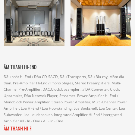
ÂM THANH Hi-END
Đầu phát Hi-End
/ Đầu CD-SACD, Đầu Transports, Đầu Blu-ray, Mâm đĩa
than.
Pre-Amplifier Hi-End
/ Phono Stages, Stereo Preamplifiers, Multi-
Channel Pre-Amplifier.
DAC,Clock,Upsampler,...
/ DA Converter, Clock,
Upsampler, Đầu Network Player, Streamer.
Power Amplifier Hi-End
/
Monoblock Power Amplifier, Stereo Power Amplifier, Multi-Channel Power
Amplifier.
Loa Hi-End
/ Loa Floorstanding, Loa Bookshelf, Loa Center, Loa
Subwoofer, Loa Loudspeaker.
Integrated Amplifier Hi-End
/ Intergrated
Amplifier
All - In - One
/ All - In - One
ÂM THANH HI-FI