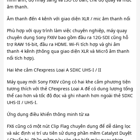
âm thanh.
Âm thanh đến 4 kênh với giao diện XLR / mic âm thanh nổi
Phù hợp với quy trình làm việc chuyên nghiệp, máy quay
chuyên dụng Sony FX6V bao gồm đầu ra 12G-SDI cũng hỗ
trợ RAW 16-bit, đầu ra HDMI. Wi-Fi tích hợp và ghi âm
thanh 4 kênh (thông qua giao diện XLR và Micrô âm thanh
nổi tích hợp).
Hai khe cắm CFexpress Loại A SDXC UHS-I / II
Máy quay mới Sony FX6V cũng có hai khe cắm phương tiện
tương thích với thẻ CFexpress Loại A để có dung lượng tổng
thể cao hơn và tốc độ đọc và ghi nhanh hơn ngoài thẻ SDXC
UHS-II / UHS-I.
Ứng dụng điều khiển thông minh từ xa
FX6 cũng có một nút Clip Flag chuyên dụng để dễ dàng lọc
và xác định vị trí ưu tiên sử dụng phần mềm Catalyst Duyệt
/ Chuẩn bị. Phần mềm này còn cho biết máy quay phim