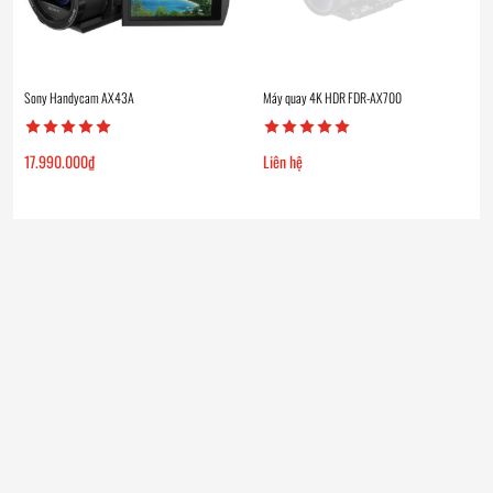
Sony Handycam AX43A
Máy quay 4K HDR FDR-AX700
17.990.000
₫
Liên hệ