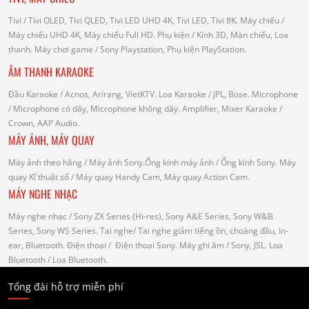
Tivi
/ Tivi OLED, Tivi QLED, Tivi LED UHD 4K, Tivi LED, Tivi 8K.
Máy chiếu
/
Máy chiếu UHD 4K, Máy chiếu Full HD.
Phụ kiện
/ Kính 3D, Màn chiếu, Loa
thanh.
Máy chơi game
/ Sony Playstation, Phụ kiện PlayStation.
ÂM THANH KARAOKE
Đầu Karaoke
/ Acnos, Arirang, VietKTV.
Loa Karaoke
/ JPL, Bose.
Microphone
/ Microphone có dây, Microphone không dây.
Amplifier, Mixer Karaoke
/
Crown, AAP Audio.
MÁY ẢNH, MÁY QUAY
Máy ảnh theo hãng
/ Máy ảnh Sony.Ống kính máy ảnh / Ống kính Sony.
Máy
quay Kĩ thuật số
/ Máy quay Handy Cam, Máy quay Action Cam.
MÁY NGHE NHẠC
Máy nghe nhạc
/ Sony ZX Series (Hi-res), Sony A&E Series, Sony W&B
Series, Sony WS Series.
Tai nghe
/ Tai nghe giảm tiếng ồn, choàng đầu, In-
ear, Bluetooth.
Điện thoại
/ Điện thoại Sony.
Máy ghi âm
/ Sony, JSL.
Loa
Bluetooth
/ Loa Bluetooth.
Tổng đài hỗ trợ miễn phí