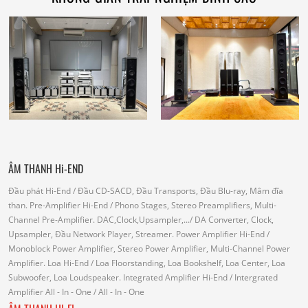
ÂM THANH Hi-END
Đầu phát Hi-End
/ Đầu CD-SACD, Đầu Transports, Đầu Blu-ray, Mâm đĩa
than.
Pre-Amplifier Hi-End
/ Phono Stages, Stereo Preamplifiers, Multi-
Channel Pre-Amplifier.
DAC,Clock,Upsampler,...
/ DA Converter, Clock,
Upsampler, Đầu Network Player, Streamer.
Power Amplifier Hi-End
/
Monoblock Power Amplifier, Stereo Power Amplifier, Multi-Channel Power
Amplifier.
Loa Hi-End
/ Loa Floorstanding, Loa Bookshelf, Loa Center, Loa
Subwoofer, Loa Loudspeaker.
Integrated Amplifier Hi-End
/ Intergrated
Amplifier
All - In - One
/ All - In - One