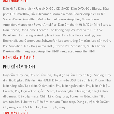
ÂM THANH HI-FI
Đầu Hi-fi
/ Đầu phát 4K UltraHD, Đầu CD-SACD, Đầu DVD, Đầu Bluray, Đầu
phát HD,Smartbox, Đầu Streamer, Mâm đĩa than.
Power Amplifier Hi-fi
/
Stereo Power Amplifier, Multi-channel Power Amplifier, Mono Power
Amplifier, Monoblock Power Amplifier.
Dàn âm thanh Hi-fi
/ Dàn Mini Stereo,
Dàn Stereo, Dàn Home Theater, Loa không dây.
AV Receivers Hi-fi
/ AV
Receivers Hi-fi
Tai nghe Audiophile
/
Loa Hi-fi
/ Loa Floorstanding, Loa
Bookshelf, Loa Center, Loa Subwoofer, Loa âm tường âm trần, Loa sân vườn.
Pre-Amplifier Hi-fi
/ Bộ giải mã DAC, Stereo Pre-Amplifiers, Multi-Channel
Pre-Amplifier
Integrated Amplifier Hi-fi
/ Integrated Amplifier Hi-fi.
HÀNG BÀY, GIẢM GIÁ
PHỤ KIỆN ÂM THANH
Dây dẫn
/ Dây loa, Dây nối cầu loa, Dây điện nguồn, Dây tín hiệu Analog, Dây
tín hiệu Digital, Dây tín hiệu HDMI, Dây tín hiệu USB, Dây tín hiệu Phono.
Phụ
kiện nâng cấp
/ Lọc điện, Ổ cắm điện, Phụ kiện nguồn điện, Phụ kiện tín hiệu,
Cầu chì, Phụ kiện kết nối giắc 3.5mm, Cáp tai nghe.
Phụ kiện đặc biệt
/ Hộp
tiếp mass, Dây tiếp mass, Chân kê chống rung, Tonearm, Bóng dẫn.
Tiêu
âm, tán âm, Tube trap
/ Tiêu âm, tán âm, Tube trap.
Dụng cụ vệ sinh DeOxit
/
Kệ máy, giá đỡ
/ Chân loa, Giá treo, Kệ máy.
TIVI, MÁY CHIẾU