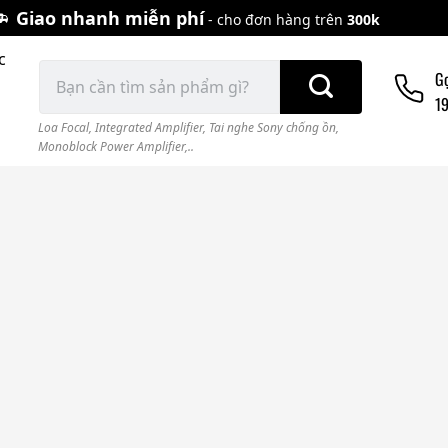
Giao nhanh miễn phí
- cho đơn hàng trên
300k
c
Tìm
G
kiếm:
1
Loa Focal
,
Integrated Amplifier
,
Tai nghe Sony chống ồn
,
Monoblock Power Amplifier,..