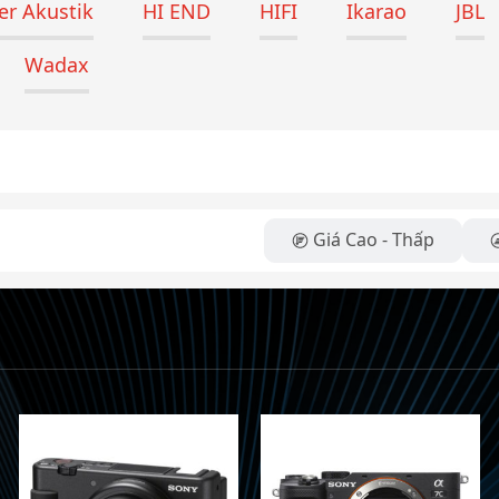
r Akustik
HI END
HIFI
Ikarao
JBL
Wadax
Giá Cao - Thấp