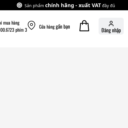
chính hãng - xuất VAT
Sản phẩm
đầy đủ
ọi mua hàng
gần bạn
Cửa hàng
900.6723 phím 3
Đăng nhập