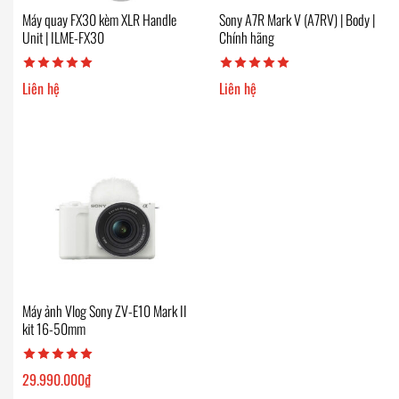
Máy quay FX30 kèm XLR Handle
Sony A7R Mark V (A7RV) | Body |
Unit | ILME-FX30
Chính hãng
Liên hệ
Liên hệ
Máy ảnh Vlog Sony ZV-E10 Mark II
kit 16-50mm
29.990.000
₫