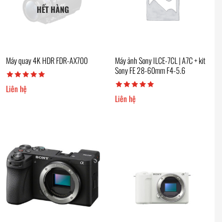
HẾT HÀNG
Máy quay 4K HDR FDR-AX700
Máy ảnh Sony ILCE-7CL | A7C + kit
Sony FE 28-60mm F4-5.6
Liên hệ
Liên hệ