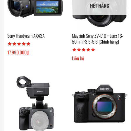
HẾT HÀNG
Sony Handycam AX43A
Máy ảnh Sony ZV-E10 + Lens 16-
50mm F3.5-5.6 (Chính hãng)
17.990.000
₫
Liên hệ