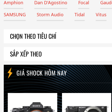
Amphion
Dan D'Agostino
Focal
Gaude
SAMSUNG
Storm Audio
Tidal
Vitus
CHỌN THEO TIÊU CHÍ
SẮP XẾP THEO
GIÁ SHOCK HÔM NAY