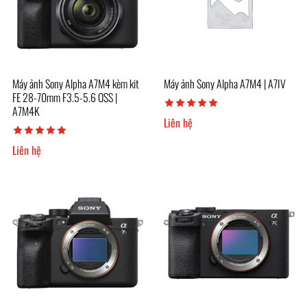
Máy ảnh Sony Alpha A7M4 kèm kit
Máy ảnh Sony Alpha A7M4 | A7IV
FE 28-70mm F3.5-5.6 OSS |
A7M4K
Liên hệ
Liên hệ