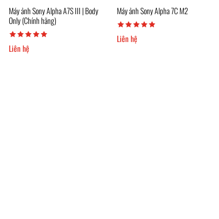
Máy ảnh Sony Alpha A7S III | Body
Máy ảnh Sony Alpha 7C M2
Only (Chính hãng)
Liên hệ
Liên hệ