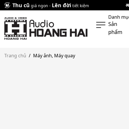
Skip
Thu cũ
Lên đời
giá ngon -
tiết kiệm
to
Danh mụ
content
Sản
phẩm
Trang chủ
/
Máy ảnh, Máy quay