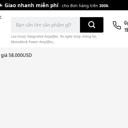
Giao nhanh miễn phí
- cho đơn hàng trên
300k
c
Tìm
G
kiếm:
1
Loa Focal
,
Integrated Amplifier
,
Tai nghe Sony chống ồn
,
Monoblock Power Amplifier,..
, giá 58.000USD