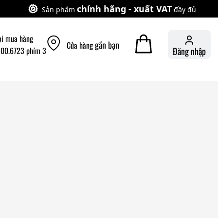
chính hãng - xuất VAT
Sản phẩm
đầy đủ
ọi mua hàng
gần bạn
Cửa hàng
900.6723 phím 3
Đăng nhập