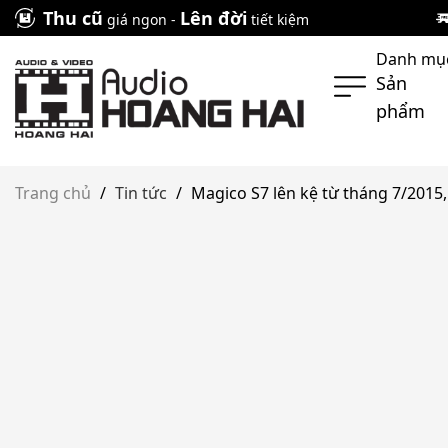
Skip
Thu cũ
Lên đời
giá ngon -
tiết kiệm
to
Danh mụ
content
Sản
phẩm
Trang chủ
/
Tin tức
/
Magico S7 lên kệ từ tháng 7/2015