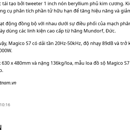
 tái tạo bởi tweeter 1 inch nón beryllium phủ kim cương. K
ng cụ phân tích phần tử hữu hạn để tăng hiệu năng và giả
oạt động đồng bộ với nhau dưới sự điều phối của mạch phân
này dùng các linh kiện cao cấp từ hãng Mundorf, Đức.
vậy, Magico S7 có dải tần 20Hz-50kHz, độ nhạy 89dB và trở
.000W.
x 630 x 480mm và nặng 136kg/loa, mẫu loa đồ sộ Magico S7 
p.
etnam.vn
10:16
N