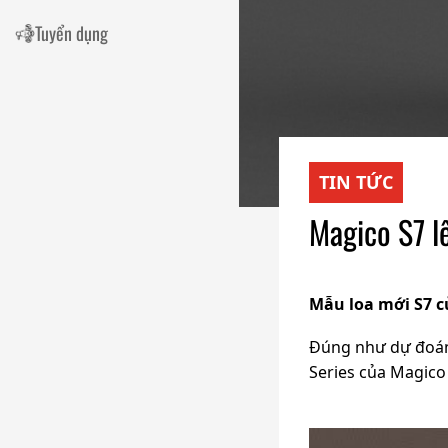
Tuyển dụng
TIN TỨC
Magico S7 l
Mẫu loa mới S7 c
Đúng như dự đoán, 
Series của Magico 