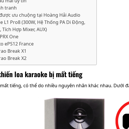
ậu mãi uy tín
nh tranh
được ưu chuộng tại Hoàng Hải Audio
se L1 Pro8 (300W, Hệ Thống PA Di Động,
, Tích Hợp Mixer, AUX)
L PRX One
xo ePS12 France
arao Break X1
arao Break X2
hiến loa karaoke bị mất tiếng
ị mất tiếng, có thể do nhiều nguyên nhân khác nhau. Dưới 