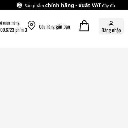
chính hãng - xuất VAT
Sản phẩm
đầy đủ
ọi mua hàng
gần bạn
Cửa hàng
900.6723 phím 3
Đăng nhập