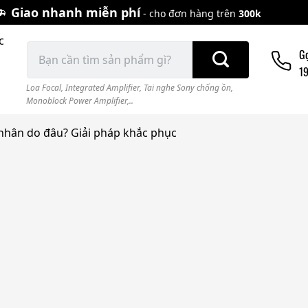
Giao nhanh miễn phí
- cho đơn hàng trên
300k
c
Tìm
G
kiếm:
1
Loa Focal
,
Integrated Amplifier
,
Tai nghe Sony chống ồn
,
Monoblock Power Amplifier,..
nhân do đâu? Giải pháp khắc phục