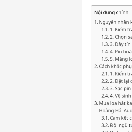
Nội dung chính
Nguyên nhân k
1. Kiểm t
2. Chọn sa
3. Dây tí
4. Pin ho
5. Màng l
Cách khắc phục
1. Kiểm t
2. Đặt lại
3. Sạc pi
4. Vệ sin
Mua loa hát ka
Hoàng Hải Aud
Cam kết 
Đội ngũ t