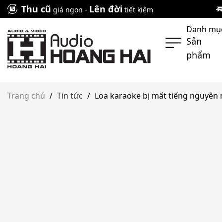
Skip
Thu cũ
Lên đời
giá ngon -
tiết kiệm
to
Danh mụ
content
Sản
phẩm
Trang chủ
/
Tin tức
/
Loa karaoke bị mất tiếng nguyên 