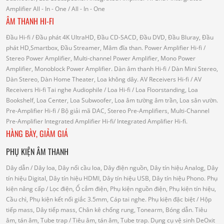
Amplifier
All - In - One
/ All - In - One
ÂM THANH HI-FI
Đầu Hi-fi
/ Đầu phát 4K UltraHD, Đầu CD-SACD, Đầu DVD, Đầu Bluray, Đầu
phát HD,Smartbox, Đầu Streamer, Mâm đĩa than.
Power Amplifier Hi-fi
/
Stereo Power Amplifier, Multi-channel Power Amplifier, Mono Power
Amplifier, Monoblock Power Amplifier.
Dàn âm thanh Hi-fi
/ Dàn Mini Stereo,
Dàn Stereo, Dàn Home Theater, Loa không dây.
AV Receivers Hi-fi
/ AV
Receivers Hi-fi
Tai nghe Audiophile
/
Loa Hi-fi
/ Loa Floorstanding, Loa
Bookshelf, Loa Center, Loa Subwoofer, Loa âm tường âm trần, Loa sân vườn.
Pre-Amplifier Hi-fi
/ Bộ giải mã DAC, Stereo Pre-Amplifiers, Multi-Channel
Pre-Amplifier
Integrated Amplifier Hi-fi
/ Integrated Amplifier Hi-fi.
HÀNG BÀY, GIẢM GIÁ
PHỤ KIỆN ÂM THANH
Dây dẫn
/ Dây loa, Dây nối cầu loa, Dây điện nguồn, Dây tín hiệu Analog, Dây
tín hiệu Digital, Dây tín hiệu HDMI, Dây tín hiệu USB, Dây tín hiệu Phono.
Phụ
kiện nâng cấp
/ Lọc điện, Ổ cắm điện, Phụ kiện nguồn điện, Phụ kiện tín hiệu,
Cầu chì, Phụ kiện kết nối giắc 3.5mm, Cáp tai nghe.
Phụ kiện đặc biệt
/ Hộp
tiếp mass, Dây tiếp mass, Chân kê chống rung, Tonearm, Bóng dẫn.
Tiêu
âm, tán âm, Tube trap
/ Tiêu âm, tán âm, Tube trap.
Dụng cụ vệ sinh DeOxit