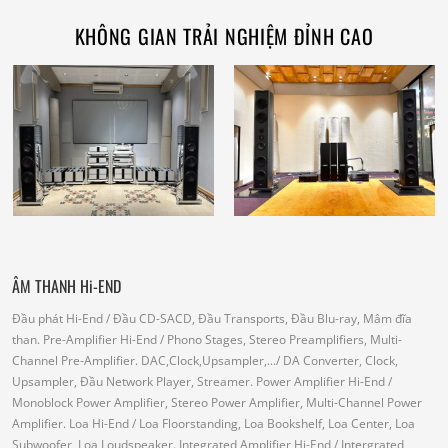
KHÔNG GIAN TRẢI NGHIỆM ĐỈNH CAO
ÂM THANH Hi-END
Đầu phát Hi-End
/ Đầu CD-SACD, Đầu Transports, Đầu Blu-ray, Mâm đĩa
than.
Pre-Amplifier Hi-End
/ Phono Stages, Stereo Preamplifiers, Multi-
Channel Pre-Amplifier.
DAC,Clock,Upsampler,...
/ DA Converter, Clock,
Upsampler, Đầu Network Player, Streamer.
Power Amplifier Hi-End
/
Monoblock Power Amplifier, Stereo Power Amplifier, Multi-Channel Power
Amplifier.
Loa Hi-End
/ Loa Floorstanding, Loa Bookshelf, Loa Center, Loa
Subwoofer, Loa Loudspeaker.
Integrated Amplifier Hi-End
/ Intergrated