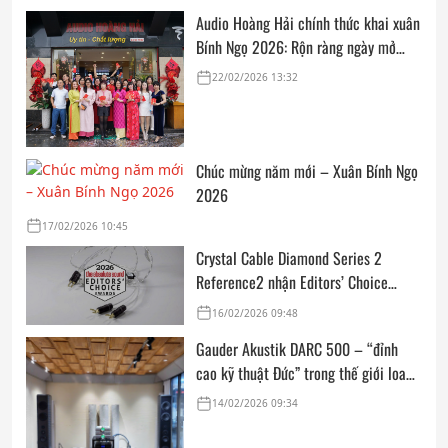
Audio Hoàng Hải chính thức khai xuân
Bính Ngọ 2026: Rộn ràng ngày mở
cửa, trọn vẹn lời chúc đầu năm
22/02/2026 13:32
Chúc mừng năm mới – Xuân Bính Ngọ
2026
17/02/2026 10:45
Crystal Cable Diamond Series 2
Reference2 nhận Editors’ Choice
Award: Dedicated Audio 2026 từ The
16/02/2026 09:48
Absolute Sound
Gauder Akustik DARC 500 – “đỉnh
cao kỹ thuật Đức” trong thế giới loa
hi-end tham chiếu
14/02/2026 09:34