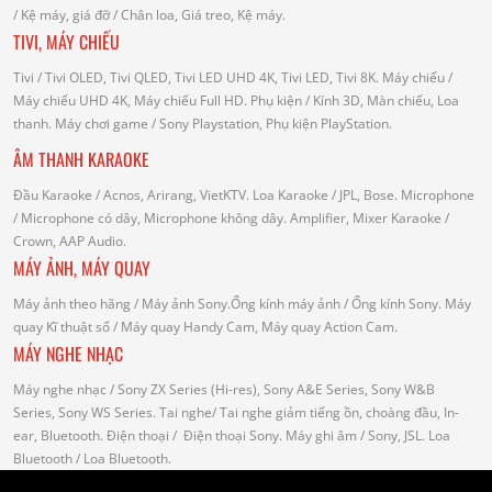
/
Kệ máy, giá đỡ
/ Chân loa, Giá treo, Kệ máy.
TIVI, MÁY CHIẾU
Tivi
/ Tivi OLED, Tivi QLED, Tivi LED UHD 4K, Tivi LED, Tivi 8K.
Máy chiếu
/
Máy chiếu UHD 4K, Máy chiếu Full HD.
Phụ kiện
/ Kính 3D, Màn chiếu, Loa
thanh.
Máy chơi game
/ Sony Playstation, Phụ kiện PlayStation.
ÂM THANH KARAOKE
Đầu Karaoke
/ Acnos, Arirang, VietKTV.
Loa Karaoke
/ JPL, Bose.
Microphone
/ Microphone có dây, Microphone không dây.
Amplifier, Mixer Karaoke
/
Crown, AAP Audio.
MÁY ẢNH, MÁY QUAY
Máy ảnh theo hãng
/ Máy ảnh Sony.Ống kính máy ảnh / Ống kính Sony.
Máy
quay Kĩ thuật số
/ Máy quay Handy Cam, Máy quay Action Cam.
MÁY NGHE NHẠC
Máy nghe nhạc
/ Sony ZX Series (Hi-res), Sony A&E Series, Sony W&B
Series, Sony WS Series.
Tai nghe
/ Tai nghe giảm tiếng ồn, choàng đầu, In-
ear, Bluetooth.
Điện thoại
/ Điện thoại Sony.
Máy ghi âm
/ Sony, JSL.
Loa
Bluetooth
/ Loa Bluetooth.