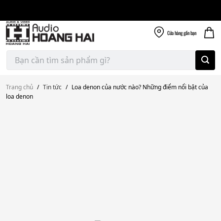
Giao nhanh miễn
Skip
phí
to
300k
content
Cửa hàng
gần bạn
Tìm
kiếm:
Trang chủ
/
Tin tức
/
Loa denon của nước nào? Những điểm nổi bật của
loa denon