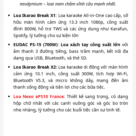
neodymium – loại nam châm vĩnh cửu mạnh nhất.
Loa Ikarao Break X1
: Loa karaoke All-in-One cao cấp, sở
hữu màn hình cảm ứng 13.3 inch 1080p, công suất
đỉnh 800W, hỗ trợ TWS và các ứng dụng như Karafun,
Spotify, lý tưởng cho sự kiện lớn
EUDAC PS-15 (700W)
:
Loa xách tay công suất lớn
với
âm thanh 3 đường tiếng, bass trầm mạnh, kết nối đa
dạng qua USB, Bluetooth, và thẻ SD.
Loa Ikarao Break X2:
Loa karaoke di động với màn hình
cảm ứng 10.1 inch, công suất 300W, tích hợp Wi-Fi,
Bluetooth V5.3, và micro không dây, mang đến âm
thanh sống động và tiện lợi cho các bữa tiệc.
Loa Nexo ePS10 France
: Thiết kế sang trọng, có dạng
hộp chữ nhật với các cạnh vuông góc và góc bo tròn
nhẹ nhàng, lý tưởng cho các buổi tiệc cần sự tinh tế.