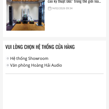
cao kỹ thuật Đức” trong thế giới loa
hi-end tham chiếu
14/02/2026 09:34
VUI LÒNG CHỌN HỆ THỐNG CỬA HÀNG
Hệ thống Showroom
Văn phòng Hoàng Hải Audio