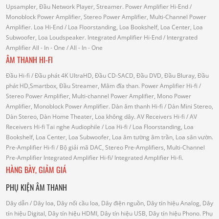
Upsampler, Đầu Network Player, Streamer.
Power Amplifier Hi-End
/
Monoblock Power Amplifier, Stereo Power Amplifier, Multi-Channel Power
Amplifier.
Loa Hi-End
/ Loa Floorstanding, Loa Bookshelf, Loa Center, Loa
Subwoofer, Loa Loudspeaker.
Integrated Amplifier Hi-End
/ Intergrated
Amplifier
All - In - One
/ All - In - One
ÂM THANH HI-FI
Đầu Hi-fi
/ Đầu phát 4K UltraHD, Đầu CD-SACD, Đầu DVD, Đầu Bluray, Đầu
phát HD,Smartbox, Đầu Streamer, Mâm đĩa than.
Power Amplifier Hi-fi
/
Stereo Power Amplifier, Multi-channel Power Amplifier, Mono Power
Amplifier, Monoblock Power Amplifier.
Dàn âm thanh Hi-fi
/ Dàn Mini Stereo,
Dàn Stereo, Dàn Home Theater, Loa không dây.
AV Receivers Hi-fi
/ AV
Receivers Hi-fi
Tai nghe Audiophile
/
Loa Hi-fi
/ Loa Floorstanding, Loa
Bookshelf, Loa Center, Loa Subwoofer, Loa âm tường âm trần, Loa sân vườn.
Pre-Amplifier Hi-fi
/ Bộ giải mã DAC, Stereo Pre-Amplifiers, Multi-Channel
Pre-Amplifier
Integrated Amplifier Hi-fi
/ Integrated Amplifier Hi-fi.
HÀNG BÀY, GIẢM GIÁ
PHỤ KIỆN ÂM THANH
Dây dẫn
/ Dây loa, Dây nối cầu loa, Dây điện nguồn, Dây tín hiệu Analog, Dây
tín hiệu Digital, Dây tín hiệu HDMI, Dây tín hiệu USB, Dây tín hiệu Phono.
Phụ