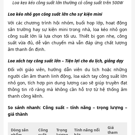
Loa kẹo kéo công suất lớn thường có công suất trên 500W
Loa kéo nhỏ gọn công suất lớn cho sự kiện mini
Với các chương trình hội nhóm, buổi họp lớp, hoạt động
sân trường hay sự kiện mini trong nhà, loa kéo nhỏ gọn
công suất lớn là lựa chọn tối ưu. Thiết bị gọn nhẹ, công
suất vừa đủ, dễ vận chuyển mà vẫn đáp ứng chất lượng
âm thanh ổn định.
Loa xách tay công suất lớn – Tiện lợi cho du lịch, giảng dạy
Đối với giáo viên, hướng dẫn viên du lịch hoặc những
người cần âm thanh linh động, loa xách tay công suất lớn
nhỏ gọn, tích hợp pin dung lượng cao sẽ giúp truyền đạt
thông tin rõ ràng mà không cần hỗ trợ từ hệ thống âm
thanh cồng kềnh.
So sánh nhanh: Công suất – tính năng – trọng lượng –
giá thành
Giá
Dòng sản
Công
Trọng
Tính năng nổi
tham
phẩm
suất
lượng
bật