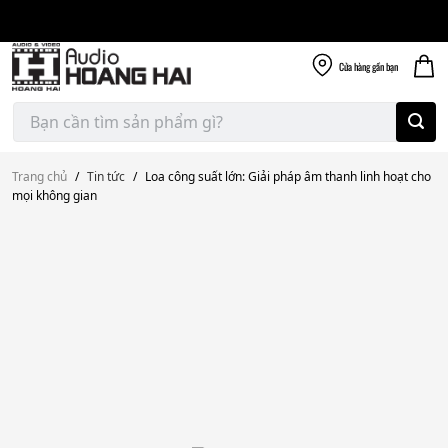
Giao nhanh miễn
Skip
phí
to
300k
content
Cửa hàng
gần bạn
Tìm
kiếm:
Trang chủ
/
Tin tức
/
Loa công suất lớn: Giải pháp âm thanh linh hoạt cho
mọi không gian