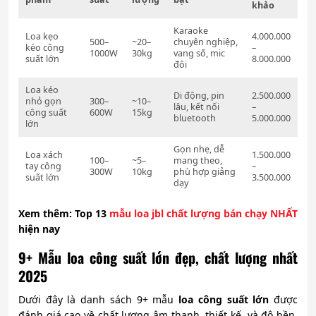
khảo
Karaoke
Loa kẹo
4.000.000
500–
~20–
chuyên nghiệp,
kéo công
–
1000W
30kg
vang số, mic
suất lớn
8.000.000
đôi
Loa kéo
Di động, pin
2.500.000
nhỏ gọn
300–
~10–
lâu, kết nối
–
công suất
600W
15kg
bluetooth
5.000.000
lớn
Gọn nhẹ, dễ
Loa xách
1.500.000
100–
~5–
mang theo,
tay công
–
300W
10kg
phù hợp giảng
suất lớn
3.500.000
dạy
Xem
thêm: Top 13
mẫu loa jbl chất lượng bán chạy NHẤT
hiện nay
9+ Mẫu loa công suất lớn đẹp, chất lượng nhất
2025
Dưới đây là danh sách 9+ mẫu
loa công suất lớn
được
đánh giá cao về chất lượng âm thanh, thiết kế, và độ bền,