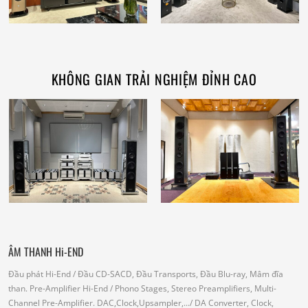
KHÔNG GIAN TRẢI NGHIỆM ĐỈNH CAO
ÂM THANH Hi-END
Đầu phát Hi-End
/ Đầu CD-SACD, Đầu Transports, Đầu Blu-ray, Mâm đĩa
than.
Pre-Amplifier Hi-End
/ Phono Stages, Stereo Preamplifiers, Multi-
Channel Pre-Amplifier.
DAC,Clock,Upsampler,...
/ DA Converter, Clock,