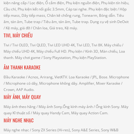
kiện nâng cấp
/ Lọc điện, Ổ cắm điện, Phụ kiện nguồn điện, Phụ kiện tín hiệu,
Cầu chì, Phụ kiện kết nối giắc 3.5mm, Cáp tai nghe.
Phụ kiện đặc biệt
/ Hộp
tiếp mass, Dây tiếp mass, Chân kê chống rung, Tonearm, Bóng dẫn.
Tiêu
âm, tán âm, Tube trap
/ Tiêu âm, tán âm, Tube trap.
Dụng cụ vệ sinh DeOxit
/
Kệ máy, giá đỡ
/ Chân loa, Giá treo, Kệ máy.
TIVI, MÁY CHIẾU
Tivi
/ Tivi OLED, Tivi QLED, Tivi LED UHD 4K, Tivi LED, Tivi 8K.
Máy chiếu
/
Máy chiếu UHD 4K, Máy chiếu Full HD.
Phụ kiện
/ Kính 3D, Màn chiếu, Loa
thanh.
Máy chơi game
/ Sony Playstation, Phụ kiện PlayStation.
ÂM THANH KARAOKE
Đầu Karaoke
/ Acnos, Arirang, VietKTV.
Loa Karaoke
/ JPL, Bose.
Microphone
/ Microphone có dây, Microphone không dây.
Amplifier, Mixer Karaoke
/
Crown, AAP Audio.
MÁY ẢNH, MÁY QUAY
Máy ảnh theo hãng
/ Máy ảnh Sony.Ống kính máy ảnh / Ống kính Sony.
Máy
quay Kĩ thuật số
/ Máy quay Handy Cam, Máy quay Action Cam.
MÁY NGHE NHẠC
Máy nghe nhạc
/ Sony ZX Series (Hi-res), Sony A&E Series, Sony W&B