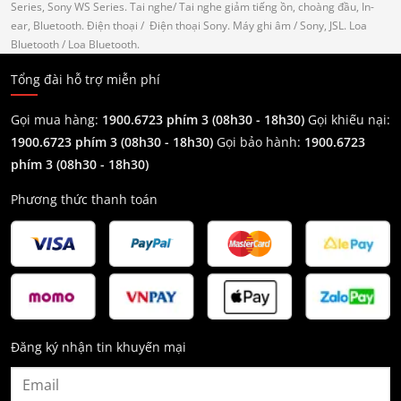
Series, Sony WS Series.
Tai nghe
/ Tai nghe giảm tiếng ồn, choàng đầu, In-
ear, Bluetooth.
Điện thoại
/ Điện thoại Sony.
Máy ghi âm
/ Sony, JSL.
Loa
Bluetooth
/ Loa Bluetooth.
Tổng đài hỗ trợ miễn phí
Gọi mua hàng:
1900.6723 phím 3 (08h30 - 18h30)
Gọi khiếu nại:
1900.6723 phím 3
(08h30 - 18h30)
Gọi bảo hành:
1900.6723
phím 3
(08h30 - 18h30)
Phương thức thanh toán
Đăng ký nhận tin khuyến mại