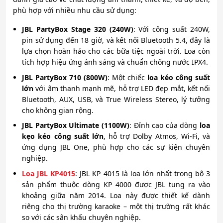
phù hợp với nhiều nhu cầu sử dụng:
JBL PartyBox Stage 320 (240W)
: Với công suất 240W,
pin sử dụng đến 18 giờ, và kết nối Bluetooth 5.4, đây là
lựa chọn hoàn hảo cho các bữa tiệc ngoài trời. Loa còn
tích hợp hiệu ứng ánh sáng và chuẩn chống nước IPX4.
JBL PartyBox 710 (800W)
: Một chiếc
loa kéo công suất
lớn
với âm thanh mạnh mẽ, hỗ trợ LED đẹp mắt, kết nối
Bluetooth, AUX, USB, và True Wireless Stereo, lý tưởng
cho không gian rộng.
JBL PartyBox Ultimate (1100W)
: Đỉnh cao của dòng
loa
kẹo kéo công suất lớn
, hỗ trợ Dolby Atmos, Wi-Fi, và
ứng dụng JBL One, phù hợp cho các sự kiện chuyên
nghiệp.
Loa JBL KP4015
: JBL KP 4015 là loa lớn nhất trong bộ 3
sản phẩm thuộc dòng KP 4000 được JBL tung ra vào
khoảng giữa năm 2014. Loa này được thiết kế dành
riêng cho thị trường karaoke – một thị trường rất khác
so với các sân khấu chuyên nghiệp.