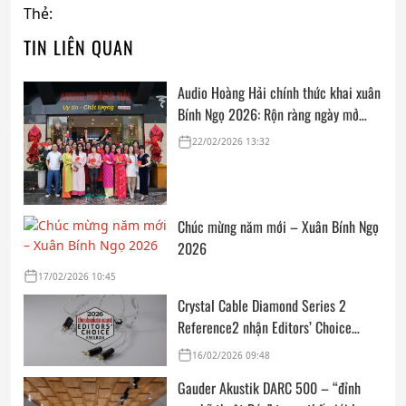
Thẻ:
TIN LIÊN QUAN
Audio Hoàng Hải chính thức khai xuân
Bính Ngọ 2026: Rộn ràng ngày mở
cửa, trọn vẹn lời chúc đầu năm
22/02/2026 13:32
Chúc mừng năm mới – Xuân Bính Ngọ
2026
17/02/2026 10:45
Crystal Cable Diamond Series 2
Reference2 nhận Editors’ Choice
Award: Dedicated Audio 2026 từ The
16/02/2026 09:48
Absolute Sound
Gauder Akustik DARC 500 – “đỉnh