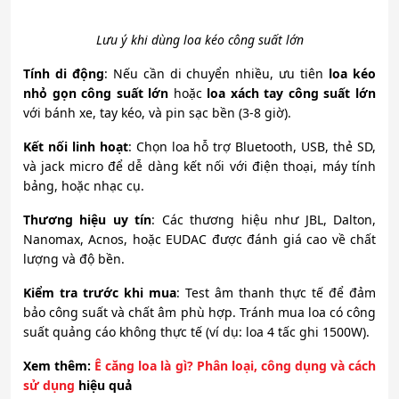
Lưu ý khi dùng loa kéo công suất lớn
Tính di động
: Nếu cần di chuyển nhiều, ưu tiên
loa kéo
nhỏ gọn công suất lớn
hoặc
loa xách tay công suất lớn
với bánh xe, tay kéo, và pin sạc bền (3-8 giờ).
Kết nối linh hoạt
: Chọn loa hỗ trợ Bluetooth, USB, thẻ SD,
và jack micro để dễ dàng kết nối với điện thoại, máy tính
bảng, hoặc nhạc cụ.
Thương hiệu uy tín
: Các thương hiệu như JBL, Dalton,
Nanomax, Acnos, hoặc EUDAC được đánh giá cao về chất
lượng và độ bền.
Kiểm tra trước khi mua
: Test âm thanh thực tế để đảm
bảo công suất và chất âm phù hợp. Tránh mua loa có công
suất quảng cáo không thực tế (ví dụ: loa 4 tấc ghi 1500W).
Xem
thêm:
Ê căng loa là gì? Phân loại, công dụng và cách
sử dụng
hiệu quả