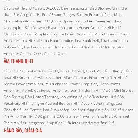
Đầu phát Hi-End
/ Đầu CD-SACD, Đầu Transports, Đầu Blu-ray, Mâm đĩa
than.
Pre-Amplifier Hi-End
/ Phono Stages, Stereo Preamplifiers, Multi-
Channel Pre-Amplifier.
DAC,Clock,Upsampler,...
/ DA Converter, Clock,
Upsampler, Đầu Network Player, Streamer.
Power Amplifier Hi-End
/
Monoblock Power Amplifier, Stereo Power Amplifier, Multi-Channel Power
Amplifier.
Loa Hi-End
/ Loa Floorstanding, Loa Bookshelf, Loa Center, Loa
Subwoofer, Loa Loudspeaker.
Integrated Amplifier Hi-End
/ Intergrated
Amplifier
All - In - One
/ All - In - One
ÂM THANH HI-FI
Đầu Hi-fi
/ Đầu phát 4K UltraHD, Đầu CD-SACD, Đầu DVD, Đầu Bluray, Đầu
phát HD,Smartbox, Đầu Streamer, Mâm đĩa than.
Power Amplifier Hi-fi
/
Stereo Power Amplifier, Multi-channel Power Amplifier, Mono Power
Amplifier, Monoblock Power Amplifier.
Dàn âm thanh Hi-fi
/ Dàn Mini Stereo,
Dàn Stereo, Dàn Home Theater, Loa không dây.
AV Receivers Hi-fi
/ AV
Receivers Hi-fi
Tai nghe Audiophile
/
Loa Hi-fi
/ Loa Floorstanding, Loa
Bookshelf, Loa Center, Loa Subwoofer, Loa âm tường âm trần, Loa sân vườn.
Pre-Amplifier Hi-fi
/ Bộ giải mã DAC, Stereo Pre-Amplifiers, Multi-Channel
Pre-Amplifier
Integrated Amplifier Hi-fi
/ Integrated Amplifier Hi-fi.
HÀNG BÀY, GIẢM GIÁ