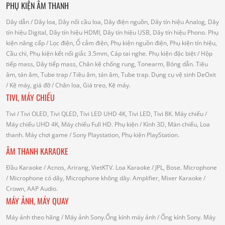
PHỤ KIỆN ÂM THANH
Dây dẫn
/ Dây loa, Dây nối cầu loa, Dây điện nguồn, Dây tín hiệu Analog, Dây
tín hiệu Digital, Dây tín hiệu HDMI, Dây tín hiệu USB, Dây tín hiệu Phono.
Phụ
kiện nâng cấp
/ Lọc điện, Ổ cắm điện, Phụ kiện nguồn điện, Phụ kiện tín hiệu,
Cầu chì, Phụ kiện kết nối giắc 3.5mm, Cáp tai nghe.
Phụ kiện đặc biệt
/ Hộp
tiếp mass, Dây tiếp mass, Chân kê chống rung, Tonearm, Bóng dẫn.
Tiêu
âm, tán âm, Tube trap
/ Tiêu âm, tán âm, Tube trap.
Dụng cụ vệ sinh DeOxit
/
Kệ máy, giá đỡ
/ Chân loa, Giá treo, Kệ máy.
TIVI, MÁY CHIẾU
Tivi
/ Tivi OLED, Tivi QLED, Tivi LED UHD 4K, Tivi LED, Tivi 8K.
Máy chiếu
/
Máy chiếu UHD 4K, Máy chiếu Full HD.
Phụ kiện
/ Kính 3D, Màn chiếu, Loa
thanh.
Máy chơi game
/ Sony Playstation, Phụ kiện PlayStation.
ÂM THANH KARAOKE
Đầu Karaoke
/ Acnos, Arirang, VietKTV.
Loa Karaoke
/ JPL, Bose.
Microphone
/ Microphone có dây, Microphone không dây.
Amplifier, Mixer Karaoke
/
Crown, AAP Audio.
MÁY ẢNH, MÁY QUAY
Máy ảnh theo hãng
/ Máy ảnh Sony.Ống kính máy ảnh / Ống kính Sony.
Máy