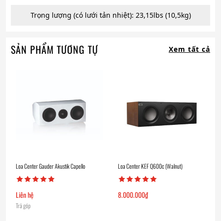
Trọng lượng (có lưới tản nhiệt): 23,15lbs (10,5kg)
SẢN PHẨM TƯƠNG TỰ
Xem tất cả
Loa Center Gauder Akustik Capello
Loa Center KEF Q600c (Walnut)
Liên hệ
8.000.000
₫
Trả góp