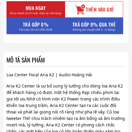
MUA NGAY
THÊM VÀO GIỎ
(Giao nhanh từ 2h hoặc nhận tại cửa hàng)
TRẢ GÓP 0%
TRẢ GÓP 0% QUA THẺ
Trả trước chỉ từ 2.000.000đ
(Không phí chuyển đổi 3 - 6 tháng)
MÔ TẢ SẢN PHẨM
Loa Center Focal Aria K2 | Audio Hoàng Hải
Aria K2 Center là sự bổ sung lý tưởng cho dòng loa Aria K2
để khách hàng có được một hệ thống Rạp chiếu phim tại
gia tối ưu.Nhờ có hình nón K2 Power trong các trình điều
khiển loa trung trầm, Aria K2 Center tạo ra các cuộc đối
thoại và phát lại giọng nói rõ ràng như pha lê vậy. Củ loa
tweeter TNF chịu trách nhiệm tạo ra âm bổng và âm trường
mượt mà, lý tưởng. Aria K2 Center có phong cách chắc
chắn: các mặt bên của loa có lớp hoàn thiện màu xám tro