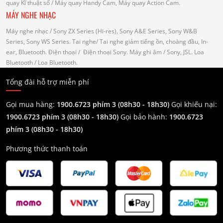
quay Kĩ thuật số
/ Máy quay Handy Cam, Máy quay Action Cam.
MÁY NGHE NHẠC
Máy nghe nhạc
/ Sony ZX Series (Hi-res), Sony A&E Series, Sony W&B
Series, Sony WS Series.
Tai nghe
/ Tai nghe giảm tiếng ồn, choàng đầu, In-
ear, Bluetooth.
Điện thoại
/ Điện thoại Sony.
Máy ghi âm
/ Sony, JSL.
Loa
Bluetooth
/ Loa Bluetooth.
Tổng đài hỗ trợ miễn phí
Gọi mua hàng:
1900.6723 phím 3 (08h30 - 18h30)
Gọi khiếu nại:
1900.6723 phím 3
(08h30 - 18h30)
Gọi bảo hành:
1900.6723
phím 3
(08h30 - 18h30)
Phương thức thanh toán