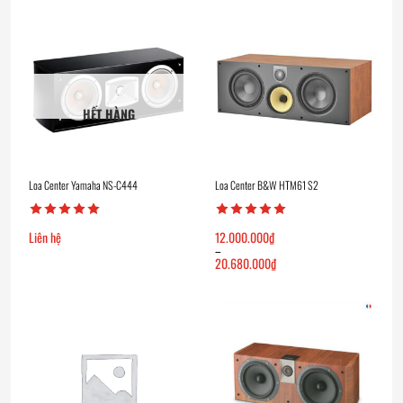
HẾT HÀNG
Loa Center Yamaha NS-C444
Loa Center B&W HTM61 S2
Liên hệ
12.000.000
₫
–
20.680.000
₫
Khoảng
giá:
từ
12.000.000₫
đến
20.680.000₫