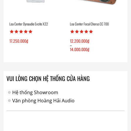
Loa Center Dynaudio Excite X22
Loa Center Focal Chorus CC 700
17.250.000
₫
12.200.000
₫
–
14.000.000
₫
Khoảng
giá:
từ
12.200.000₫
đến
14.000.000₫
VUI LÒNG CHỌN HỆ THỐNG CỬA HÀNG
Hệ thống Showroom
Văn phòng Hoàng Hải Audio