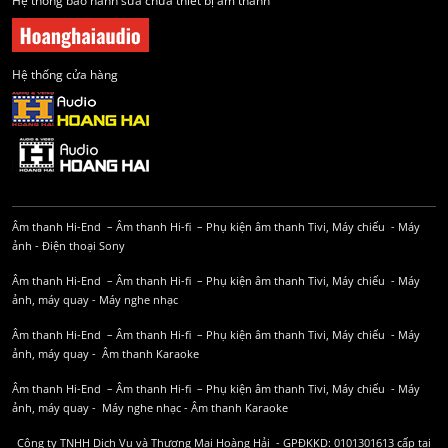
Hệ thống bảo hành sửa chữa thiết bị âm thanh
Hệ thống cửa hàng
Âm thanh Hi-End
–
Âm thanh Hi-fi
–
Phụ kiện âm thanh
Tivi, Máy chiếu
-
Máy
ảnh
-
Điện thoại Sony
Âm thanh Hi-End
–
Âm thanh Hi-fi
–
Phụ kiện âm thanh
Tivi, Máy chiếu
-
Máy
ảnh, máy quay
-
Máy nghe nhạc
Âm thanh Hi-End
–
Âm thanh Hi-fi
–
Phụ kiện âm thanh
Tivi, Máy chiếu
-
Máy
ảnh, máy quay
-
Âm thanh Karaoke
Âm thanh Hi-End
–
Âm thanh Hi-fi
–
Phụ kiện âm thanh
Tivi, Máy chiếu
-
Máy
ảnh, máy quay
-
Máy nghe nhạc
-
Âm thanh Karaoke
Công ty TNHH Dịch Vụ và Thương Mại Hoàng Hải - GPĐKKD: 0101301613 cấp tại