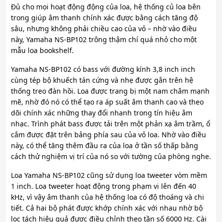
Đủ cho mọi hoạt động động của loa, hệ thống củ loa bên
trong giúp âm thanh chính xác được bằng cách tăng độ
sâu, nhưng không phải chiều cao của vỏ – nhờ vào điều
này, Yamaha NS-BP102 trông thậm chí quá nhỏ cho một
mẫu loa bookshelf.
Yamaha NS-BP102 có bass với đường kính 3,8 inch inch
cùng tép bộ khuếch tán cứng và nhẹ được gắn trên hệ
thống treo đàn hồi. Loa được trang bị một nam châm mạnh
mẽ, nhờ đó nó có thể tạo ra áp suất âm thanh cao và theo
dõi chính xác những thay đổi nhanh trong tín hiệu âm
nhạc. Trình phát bass được tải trên một phản xạ âm trầm, ổ
cắm được đặt trên bảng phía sau của vỏ loa. Nhờ vào điều
này, có thể tăng thêm đầu ra của loa ở tần số thấp bằng
cách thử nghiệm vị trí của nó so với tường của phòng nghe.
Loa Yamaha NS-BP102 cũng sử dụng loa tweeter vòm mềm
1 inch. Loa tweeter hoạt động trong phạm vi lên đến 40
kHz, vì vậy âm thanh của hệ thống loa có độ thoáng và chi
tiết. Cả hai bộ phát được khớp chính xác với nhau nhờ bộ
lọc tách hiệu quả được điều chỉnh theo tần số 6000 Hz. Cài