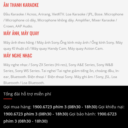
ÂM THANH KARAOKE
Đầu Karaoke
/ Acnos, Arirang, VietKTV.
Loa Karaoke
/ JPL, Bose.
Microphone
/ Microphone có dây, Microphone không dây.
Amplifier, Mixer Karaoke
/
Crown, AAP Audio.
MÁY ẢNH, MÁY QUAY
Máy ảnh theo hãng
/ Máy ảnh Sony.Ống kính máy ảnh / Ống kính Sony.
Máy
quay Kĩ thuật số
/ Máy quay Handy Cam, Máy quay Action Cam.
MÁY NGHE NHẠC
Máy nghe nhạc
/ Sony ZX Series (Hi-res), Sony A&E Series, Sony W&B
Series, Sony WS Series.
Tai nghe
/ Tai nghe giảm tiếng ồn, choàng đầu, In-
ear, Bluetooth.
Điện thoại
/ Điện thoại Sony.
Máy ghi âm
/ Sony, JSL.
Loa
Bluetooth
/ Loa Bluetooth.
Tổng đài hỗ trợ miễn phí
Gọi mua hàng:
1900.6723 phím 3 (08h30 - 18h30)
Gọi khiếu nại:
1900.6723 phím 3
(08h30 - 18h30)
Gọi bảo hành:
1900.6723
phím 3
(08h30 - 18h30)