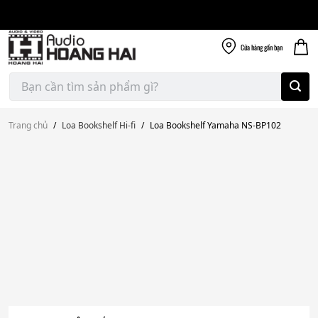
Giao nhanh miễn
Skip
phí
to
300k
content
Cửa hàng
gần bạn
Tìm
kiếm:
Trang chủ
/
Loa Bookshelf Hi-fi
/
Loa Bookshelf Yamaha NS-BP102