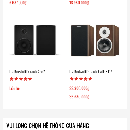
6.687.000
₫
16.980.000
₫
Loa Bookshelf Dynaudio Xeo 2
Loa Bookshelf Dynaudio Excite X14A
Liên hệ
22.300.000
₫
–
35.680.000
₫
Khoảng
giá:
từ
22.300.000₫
đến
35.680.000₫
VUI LÒNG CHỌN HỆ THỐNG CỬA HÀNG