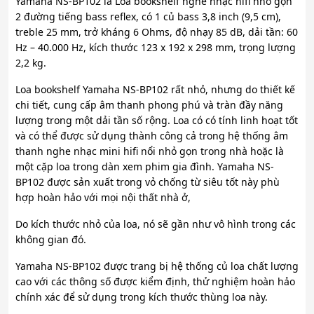
Yamaha NS-BP102 là Loa bookshelf nghe nhạc hifi nhỏ gọn
2 đường tiếng bass reflex, có 1 củ bass 3,8 inch (9,5 cm),
treble 25 mm, trở kháng 6 Ohms, độ nhạy 85 dB, dải tần: 60
Hz – 40.000 Hz, kích thước 123 x 192 x 298 mm, trọng lượng
2,2 kg.
Loa bookshelf Yamaha NS-BP102 rất nhỏ, nhưng do thiết kế
chi tiết, cung cấp âm thanh phong phú và tràn đầy năng
lượng trong một dải tần số rộng. Loa có có tính linh hoạt tốt
và có thể được sử dụng thành công cả trong hệ thống âm
thanh nghe nhạc mini hifi nổi nhỏ gọn trong nhà hoặc là
một cặp loa trong dàn xem phim gia đình. Yamaha NS-
BP102 được sản xuất trong vỏ chống từ siêu tốt này phù
hợp hoàn hảo với mọi nội thất nhà ở,
Do kích thước nhỏ của loa, nó sẽ gần như vô hình trong các
không gian đó.
Yamaha NS-BP102 được trang bị hệ thống củ loa chất lượng
cao với các thông số được kiểm định, thử nghiệm hoàn hảo
chính xác để sử dụng trong kích thước thùng loa này.