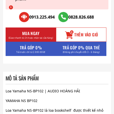
0913.225.494
0828.826.688
MUA NGAY
THÊM VÀO GIỎ
(Giao nhanh từ 2h hoặc nhận tại cửa hàng)
TRẢ GÓP 0%
TRẢ GÓP 0% QUA THẺ
Trả trước chỉ từ 2.000.000đ
(Không phí chuyển đổi 3 - 6 tháng)
MÔ TẢ SẢN PHẨM
Loa Yamaha NS-BP102 | AUDIO HOÀNG HẢI
YAMAHA NS BP102
Loa Yamaha NS-BP102 là loa bookshelf được thiết kế nhỏ