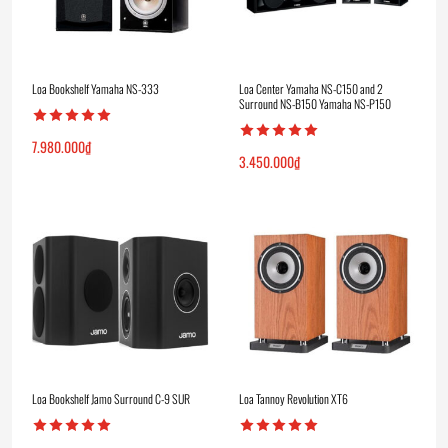
Loa Bookshelf Yamaha NS-333
Loa Center Yamaha NS-C150 and 2
Surround NS-B150 Yamaha NS-P150
7.980.000
₫
3.450.000
₫
Loa Bookshelf Jamo Surround C-9 SUR
Loa Tannoy Revolution XT6