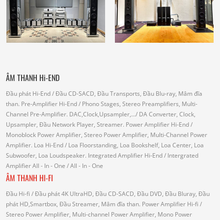
ÂM THANH Hi-END
Đầu phát Hi-End
/ Đầu CD-SACD, Đầu Transports, Đầu Blu-ray, Mâm đĩa
than.
Pre-Amplifier Hi-End
/ Phono Stages, Stereo Preamplifiers, Multi-
Channel Pre-Amplifier.
DAC,Clock,Upsampler,...
/ DA Converter, Clock,
Upsampler, Đầu Network Player, Streamer.
Power Amplifier Hi-End
/
Monoblock Power Amplifier, Stereo Power Amplifier, Multi-Channel Power
Amplifier.
Loa Hi-End
/ Loa Floorstanding, Loa Bookshelf, Loa Center, Loa
Subwoofer, Loa Loudspeaker.
Integrated Amplifier Hi-End
/ Intergrated
Amplifier
All - In - One
/ All - In - One
ÂM THANH HI-FI
Đầu Hi-fi
/ Đầu phát 4K UltraHD, Đầu CD-SACD, Đầu DVD, Đầu Bluray, Đầu
phát HD,Smartbox, Đầu Streamer, Mâm đĩa than.
Power Amplifier Hi-fi
/
Stereo Power Amplifier, Multi-channel Power Amplifier, Mono Power