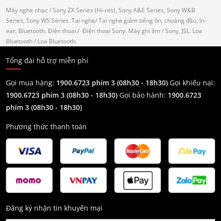
Máy nghe nhạc
/ Sony ZX Series (Hi-res), Sony A&E Series, Sony W&B
Series, Sony WS Series.
Tai nghe
/ Tai nghe giảm tiếng ồn, choàng đầu, In-
ear, Bluetooth.
Điện thoại
/ Điện thoại Sony.
Máy ghi âm
/ Sony, JSL.
Loa
Bluetooth
/ Loa Bluetooth.
Tổng đài hỗ trợ miễn phí
Gọi mua hàng:
1900.6723 phím 3 (08h30 - 18h30)
Gọi khiếu nại:
1900.6723 phím 3
(08h30 - 18h30)
Gọi bảo hành:
1900.6723
phím 3
(08h30 - 18h30)
Phương thức thanh toán
Đăng ký nhận tin khuyến mại