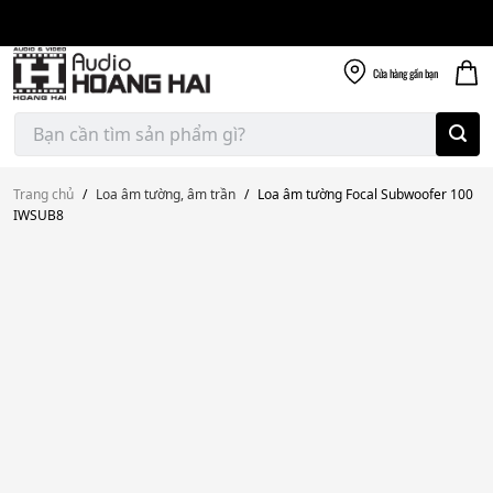
Giao nhanh miễn
Skip
phí
to
300k
content
Cửa hàng
gần bạn
Tìm
kiếm:
Trang chủ
/
Loa âm tường, âm trần
/
Loa âm tường Focal Subwoofer 100
IWSUB8