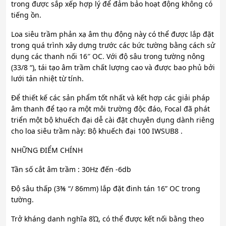
trong được sắp xếp hợp lý để đảm bảo hoạt động không có
tiếng ồn.
Loa siêu trầm phản xạ âm thụ động này có thể được lắp đặt
trong quá trình xây dựng trước các bức tường bằng cách sử
dụng các thanh nối 16″ OC. Với độ sâu trong tường nông
(33/8 “), tái tạo âm trầm chất lượng cao và được bao phủ bởi
lưới tản nhiệt từ tính.
Để thiết kế các sản phẩm tốt nhất và kết hợp các giải pháp
âm thanh để tạo ra một môi trường độc đáo, Focal đã phát
triển một bộ khuếch đại dễ cài đặt chuyên dụng dành riêng
cho loa siêu trầm này: Bộ khuếch đại 100 IWSUB8 .
NHỮNG ĐIỂM CHÍNH
Tần số cắt âm trầm : 30Hz đến -6db
Độ sâu thấp (3⅜ “/ 86mm) lắp đặt đinh tán 16” OC trong
tường.
Trở kháng danh nghĩa 8Ώ, có thể được kết nối bằng theo