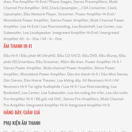
than.
Pre-Amplifier Hi-End
/ Phono Stages, Stereo Preamplifiers, Multi-
Channel Pre-Amplifier.
DAC,Clock,Upsampler,...
/ DA Converter, Clock,
Upsampler, Đầu Network Player, Streamer.
Power Amplifier Hi-End
/
Monoblock Power Amplifier, Stereo Power Amplifier, Multi-Channel Power
Amplifier.
Loa Hi-End
/ Loa Floorstanding, Loa Bookshelf, Loa Center, Loa
Subwoofer, Loa Loudspeaker.
Integrated Amplifier Hi-End
/ Intergrated
Amplifier
All - In - One
/ All - In - One
ÂM THANH HI-FI
Đầu Hi-fi
/ Đầu phát 4K UltraHD, Đầu CD-SACD, Đầu DVD, Đầu Bluray, Đầu
phát HD,Smartbox, Đầu Streamer, Mâm đĩa than.
Power Amplifier Hi-fi
/
Stereo Power Amplifier, Multi-channel Power Amplifier, Mono Power
Amplifier, Monoblock Power Amplifier.
Dàn âm thanh Hi-fi
/ Dàn Mini Stereo,
Dàn Stereo, Dàn Home Theater, Loa không dây.
AV Receivers Hi-fi
/ AV
Receivers Hi-fi
Tai nghe Audiophile
/
Loa Hi-fi
/ Loa Floorstanding, Loa
Bookshelf, Loa Center, Loa Subwoofer, Loa âm tường âm trần, Loa sân vườn.
Pre-Amplifier Hi-fi
/ Bộ giải mã DAC, Stereo Pre-Amplifiers, Multi-Channel
Pre-Amplifier
Integrated Amplifier Hi-fi
/ Integrated Amplifier Hi-fi.
HÀNG BÀY, GIẢM GIÁ
PHỤ KIỆN ÂM THANH