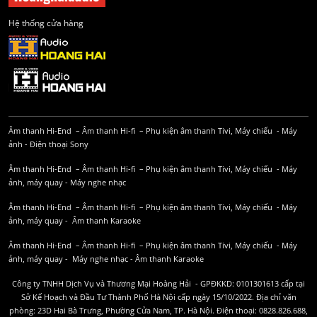
Hệ thống cửa hàng
Âm thanh Hi-End
–
Âm thanh Hi-fi
–
Phụ kiện âm thanh
Tivi, Máy chiếu
-
Máy
ảnh
-
Điện thoại Sony
Âm thanh Hi-End
–
Âm thanh Hi-fi
–
Phụ kiện âm thanh
Tivi, Máy chiếu
-
Máy
ảnh, máy quay
-
Máy nghe nhạc
Âm thanh Hi-End
–
Âm thanh Hi-fi
–
Phụ kiện âm thanh
Tivi, Máy chiếu
-
Máy
ảnh, máy quay
-
Âm thanh Karaoke
Âm thanh Hi-End
–
Âm thanh Hi-fi
–
Phụ kiện âm thanh
Tivi, Máy chiếu
-
Máy
ảnh, máy quay
-
Máy nghe nhạc
-
Âm thanh Karaoke
Công ty TNHH Dịch Vụ và Thương Mại Hoàng Hải - GPĐKKD: 0101301613 cấp tại
Sở Kế Hoạch và Đầu Tư Thành Phố Hà Nội cấp ngày 15/10/2022. Địa chỉ văn
phòng: 23D Hai Bà Trưng, Phường Cửa Nam, TP. Hà Nội. Điện thoại: 0828.826.688,