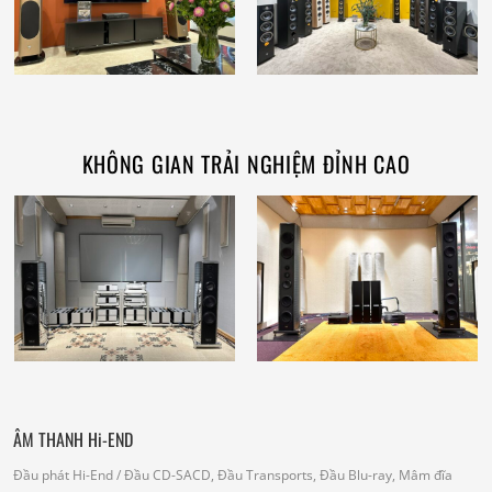
KHÔNG GIAN TRẢI NGHIỆM ĐỈNH CAO
ÂM THANH Hi-END
Đầu phát Hi-End
/ Đầu CD-SACD, Đầu Transports, Đầu Blu-ray, Mâm đĩa