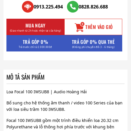
0913.225.494
0828.826.688
MUA NGAY
THÊM VÀO GIỎ
(Giao nhanh từ 2h hoặc nhận tại cửa hàng)
TRẢ GÓP 0%
TRẢ GÓP 0% QUA THẺ
Trả trước chỉ từ 2.000.000đ
(Không phí chuyển đổi 3 - 6 tháng)
MÔ TẢ SẢN PHẨM
Loa Focal 100 IWSUB8 | Audio Hoàng Hải
Bổ sung cho hệ thống âm thanh / video 100 Series của bạn
với loa siêu trầm 100 IWSUB8.
Focal 100 IWSUB8 gồm một trình điều khiển loa 20.32 cm
Polyurethane và lỗ thông hơi phía trước với khung bên