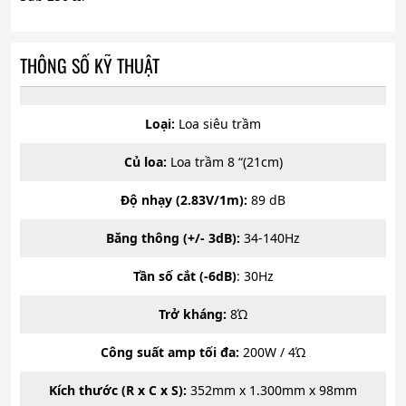
THÔNG SỐ KỸ THUẬT
Loại:
Loa siêu trầm
Củ loa:
Loa trầm 8 “(21cm)
Độ nhạy (2.83V/1m):
89 dB
Băng thông (+/- 3dB):
34-140Hz
Tần số cắt (-6dB)
: 30Hz
Trở kháng:
8Ώ
Công suất amp tối đa:
200W / 4Ώ
Kích thước (R x C x S):
352mm x 1.300mm x 98mm