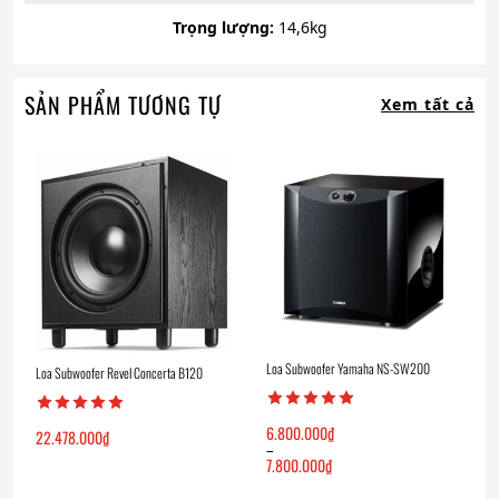
Trọng lượng:
14,6kg
SẢN PHẨM TƯƠNG TỰ
Xem tất cả
Loa Subwoofer Yamaha NS-SW200
Loa Subwoofer Revel Concerta B120
6.800.000
₫
22.478.000
₫
–
7.800.000
₫
Khoảng
giá: