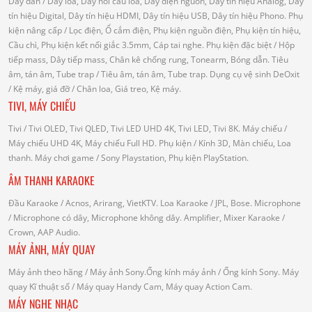
Dây dẫn
/ Dây loa, Dây nối cầu loa, Dây điện nguồn, Dây tín hiệu Analog, Dây
tín hiệu Digital, Dây tín hiệu HDMI, Dây tín hiệu USB, Dây tín hiệu Phono.
Phụ
kiện nâng cấp
/ Lọc điện, Ổ cắm điện, Phụ kiện nguồn điện, Phụ kiện tín hiệu,
Cầu chì, Phụ kiện kết nối giắc 3.5mm, Cáp tai nghe.
Phụ kiện đặc biệt
/ Hộp
tiếp mass, Dây tiếp mass, Chân kê chống rung, Tonearm, Bóng dẫn.
Tiêu
âm, tán âm, Tube trap
/ Tiêu âm, tán âm, Tube trap.
Dụng cụ vệ sinh DeOxit
/
Kệ máy, giá đỡ
/ Chân loa, Giá treo, Kệ máy.
TIVI, MÁY CHIẾU
Tivi
/ Tivi OLED, Tivi QLED, Tivi LED UHD 4K, Tivi LED, Tivi 8K.
Máy chiếu
/
Máy chiếu UHD 4K, Máy chiếu Full HD.
Phụ kiện
/ Kính 3D, Màn chiếu, Loa
thanh.
Máy chơi game
/ Sony Playstation, Phụ kiện PlayStation.
ÂM THANH KARAOKE
Đầu Karaoke
/ Acnos, Arirang, VietKTV.
Loa Karaoke
/ JPL, Bose.
Microphone
/ Microphone có dây, Microphone không dây.
Amplifier, Mixer Karaoke
/
Crown, AAP Audio.
MÁY ẢNH, MÁY QUAY
Máy ảnh theo hãng
/ Máy ảnh Sony.Ống kính máy ảnh / Ống kính Sony.
Máy
quay Kĩ thuật số
/ Máy quay Handy Cam, Máy quay Action Cam.
MÁY NGHE NHẠC