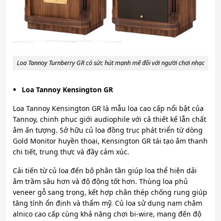
Loa Tannoy Turnberry GR có sức hút mạnh mẽ đối với người chơi nhạc
Loa Tannoy Kensington GR
Loa Tannoy Kensington GR là mẫu loa cao cấp nổi bật của
Tannoy, chinh phục giới audiophile với cả thiết kế lẫn chất
âm ấn tượng. Sở hữu củ loa đồng trục phát triển từ dòng
Gold Monitor huyền thoại, Kensington GR tái tạo âm thanh
chi tiết, trung thực và đầy cảm xúc.
Cải tiến từ củ loa đến bộ phân tần giúp loa thể hiện dải
âm trầm sâu hơn và độ động tốt hơn. Thùng loa phủ
veneer gỗ sang trọng, kết hợp chân thép chống rung giúp
tăng tính ổn định và thẩm mỹ. Củ loa sử dụng nam châm
alnico cao cấp cùng khả năng chơi bi-wire, mang đến độ