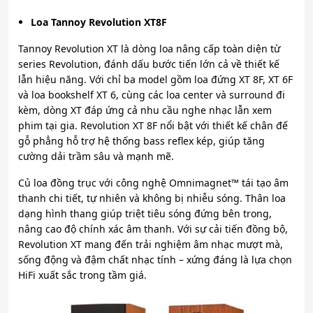
Loa Tannoy Revolution XT8F
Tannoy Revolution XT là dòng loa nâng cấp toàn diện từ
series Revolution, đánh dấu bước tiến lớn cả về thiết kế
lẫn hiệu năng. Với chỉ ba model gồm loa đứng XT 8F, XT 6F
và loa bookshelf XT 6, cùng các loa center và surround đi
kèm, dòng XT đáp ứng cả nhu cầu nghe nhạc lẫn xem
phim tại gia. Revolution XT 8F nổi bật với thiết kế chân đế
gỗ phẳng hỗ trợ hệ thống bass reflex kép, giúp tăng
cường dải trầm sâu và mạnh mẽ.
Củ loa đồng trục với công nghệ Omnimagnet™ tái tạo âm
thanh chi tiết, tự nhiên và không bị nhiễu sóng. Thân loa
dạng hình thang giúp triệt tiêu sóng đứng bên trong,
nâng cao độ chính xác âm thanh. Với sự cải tiến đồng bộ,
Revolution XT mang đến trải nghiệm âm nhạc mượt mà,
sống động và đậm chất nhạc tính – xứng đáng là lựa chọn
HiFi xuất sắc trong tầm giá.