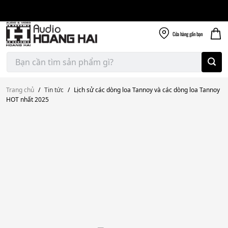
Giao nhanh miễn
Skip
phí
to
300k
content
Cửa hàng
gần bạn
Tìm
kiếm:
Trang chủ
/
Tin tức
/
Lịch sử các dòng loa Tannoy và các dòng loa Tannoy
HOT nhất 2025