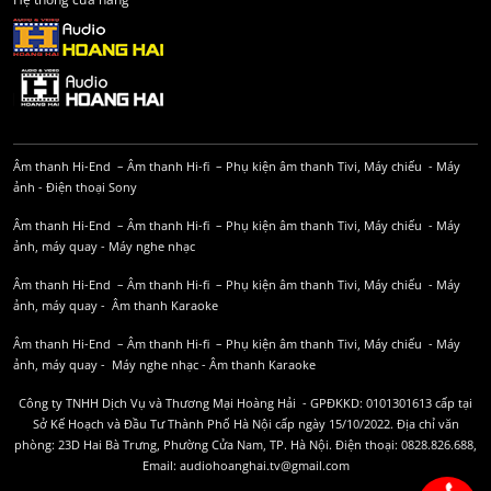
Âm thanh Hi-End
–
Âm thanh Hi-fi
–
Phụ kiện âm thanh
Tivi, Máy chiếu
-
Máy
ảnh
-
Điện thoại Sony
Âm thanh Hi-End
–
Âm thanh Hi-fi
–
Phụ kiện âm thanh
Tivi, Máy chiếu
-
Máy
ảnh, máy quay
-
Máy nghe nhạc
Âm thanh Hi-End
–
Âm thanh Hi-fi
–
Phụ kiện âm thanh
Tivi, Máy chiếu
-
Máy
ảnh, máy quay
-
Âm thanh Karaoke
Âm thanh Hi-End
–
Âm thanh Hi-fi
–
Phụ kiện âm thanh
Tivi, Máy chiếu
-
Máy
ảnh, máy quay
-
Máy nghe nhạc
-
Âm thanh Karaoke
Công ty TNHH Dịch Vụ và Thương Mại Hoàng Hải - GPĐKKD: 0101301613 cấp tại
Sở Kế Hoạch và Đầu Tư Thành Phố Hà Nội cấp ngày 15/10/2022. Địa chỉ văn
phòng: 23D Hai Bà Trưng, Phường Cửa Nam, TP. Hà Nội. Điện thoại: 0828.826.688,
Email: audiohoanghai.tv@gmail.com