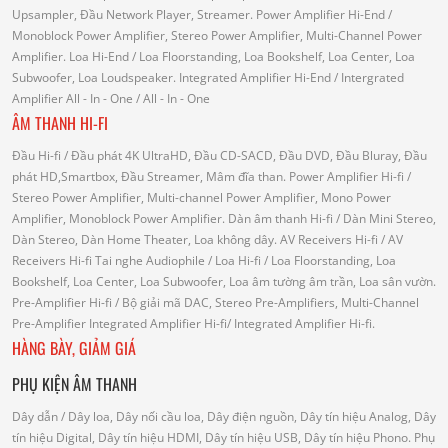
Upsampler, Đầu Network Player, Streamer.
Power Amplifier Hi-End
/
Monoblock Power Amplifier, Stereo Power Amplifier, Multi-Channel Power
Amplifier.
Loa Hi-End
/ Loa Floorstanding, Loa Bookshelf, Loa Center, Loa
Subwoofer, Loa Loudspeaker.
Integrated Amplifier Hi-End
/ Intergrated
Amplifier
All - In - One
/ All - In - One
ÂM THANH HI-FI
Đầu Hi-fi
/ Đầu phát 4K UltraHD, Đầu CD-SACD, Đầu DVD, Đầu Bluray, Đầu
phát HD,Smartbox, Đầu Streamer, Mâm đĩa than.
Power Amplifier Hi-fi
/
Stereo Power Amplifier, Multi-channel Power Amplifier, Mono Power
Amplifier, Monoblock Power Amplifier.
Dàn âm thanh Hi-fi
/ Dàn Mini Stereo,
Dàn Stereo, Dàn Home Theater, Loa không dây.
AV Receivers Hi-fi
/ AV
Receivers Hi-fi
Tai nghe Audiophile
/
Loa Hi-fi
/ Loa Floorstanding, Loa
Bookshelf, Loa Center, Loa Subwoofer, Loa âm tường âm trần, Loa sân vườn.
Pre-Amplifier Hi-fi
/ Bộ giải mã DAC, Stereo Pre-Amplifiers, Multi-Channel
Pre-Amplifier
Integrated Amplifier Hi-fi
/ Integrated Amplifier Hi-fi.
HÀNG BÀY, GIẢM GIÁ
PHỤ KIỆN ÂM THANH
Dây dẫn
/ Dây loa, Dây nối cầu loa, Dây điện nguồn, Dây tín hiệu Analog, Dây
tín hiệu Digital, Dây tín hiệu HDMI, Dây tín hiệu USB, Dây tín hiệu Phono.
Phụ