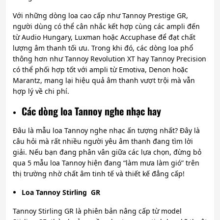
Với những dòng loa cao cấp như Tannoy Prestige GR,
người dùng có thể cân nhắc kết hợp cùng các ampli đến
từ Audio Hungary, Luxman hoặc Accuphase để đạt chất
lượng âm thanh tối ưu. Trong khi đó, các dòng loa phổ
thông hơn như Tannoy Revolution XT hay Tannoy Precision
có thể phối hợp tốt với ampli từ Emotiva, Denon hoặc
Marantz, mang lại hiệu quả âm thanh vượt trội mà vẫn
hợp lý về chi phí.
Các dòng loa Tannoy nghe nhạc hay
Đâu là mẫu loa Tannoy nghe nhạc ấn tượng nhất?
Đây là
câu hỏi mà rất nhiều người yêu âm thanh đang tìm lời
giải. Nếu bạn đang phân vân giữa các lựa chọn, đừng bỏ
qua 5 mẫu loa Tannoy hiện đang “làm mưa làm gió” trên
thị trường nhờ chất âm tinh tế và thiết kế đẳng cấp!
Loa Tannoy Stirling GR
Tannoy Stirling GR là phiên bản nâng cấp từ model