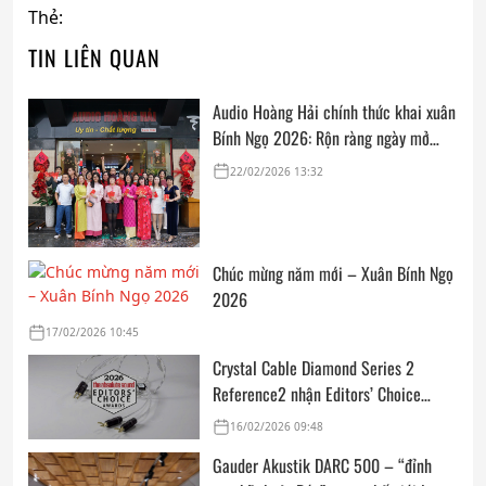
Thẻ:
TIN LIÊN QUAN
Audio Hoàng Hải chính thức khai xuân
Bính Ngọ 2026: Rộn ràng ngày mở
cửa, trọn vẹn lời chúc đầu năm
22/02/2026 13:32
Chúc mừng năm mới – Xuân Bính Ngọ
2026
17/02/2026 10:45
Crystal Cable Diamond Series 2
Reference2 nhận Editors’ Choice
Award: Dedicated Audio 2026 từ The
16/02/2026 09:48
Absolute Sound
Gauder Akustik DARC 500 – “đỉnh