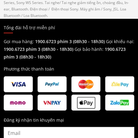
Series, Sony WS Series.
Tai nghe
/ Tai nghe giảm tiếng ồn, choàng đầu, In-
ear, Bluetooth.
Điện thoại
/ Điện thoại Sony.
Máy ghi âm
/ Sony, JSL.
Loa
Bluetooth
/ Loa Bluetooth.
Tổng đài hỗ trợ miễn phí
Gọi mua hàng:
1900.6723 phím 3 (08h30 - 18h30)
Gọi khiếu nại:
1900.6723 phím 3
(08h30 - 18h30)
Gọi bảo hành:
1900.6723
phím 3
(08h30 - 18h30)
Phương thức thanh toán
Đăng ký nhận tin khuyến mại