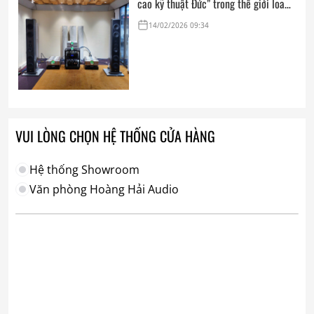
cao kỹ thuật Đức” trong thế giới loa
hi-end tham chiếu
14/02/2026 09:34
VUI LÒNG CHỌN HỆ THỐNG CỬA HÀNG
Hệ thống Showroom
Văn phòng Hoàng Hải Audio