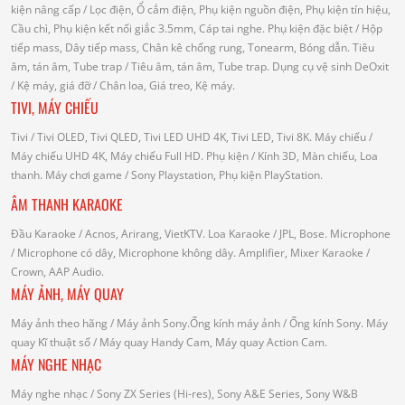
kiện nâng cấp
/ Lọc điện, Ổ cắm điện, Phụ kiện nguồn điện, Phụ kiện tín hiệu,
Cầu chì, Phụ kiện kết nối giắc 3.5mm, Cáp tai nghe.
Phụ kiện đặc biệt
/ Hộp
tiếp mass, Dây tiếp mass, Chân kê chống rung, Tonearm, Bóng dẫn.
Tiêu
âm, tán âm, Tube trap
/ Tiêu âm, tán âm, Tube trap.
Dụng cụ vệ sinh DeOxit
/
Kệ máy, giá đỡ
/ Chân loa, Giá treo, Kệ máy.
TIVI, MÁY CHIẾU
Tivi
/ Tivi OLED, Tivi QLED, Tivi LED UHD 4K, Tivi LED, Tivi 8K.
Máy chiếu
/
Máy chiếu UHD 4K, Máy chiếu Full HD.
Phụ kiện
/ Kính 3D, Màn chiếu, Loa
thanh.
Máy chơi game
/ Sony Playstation, Phụ kiện PlayStation.
ÂM THANH KARAOKE
Đầu Karaoke
/ Acnos, Arirang, VietKTV.
Loa Karaoke
/ JPL, Bose.
Microphone
/ Microphone có dây, Microphone không dây.
Amplifier, Mixer Karaoke
/
Crown, AAP Audio.
MÁY ẢNH, MÁY QUAY
Máy ảnh theo hãng
/ Máy ảnh Sony.Ống kính máy ảnh / Ống kính Sony.
Máy
quay Kĩ thuật số
/ Máy quay Handy Cam, Máy quay Action Cam.
MÁY NGHE NHẠC
Máy nghe nhạc
/ Sony ZX Series (Hi-res), Sony A&E Series, Sony W&B