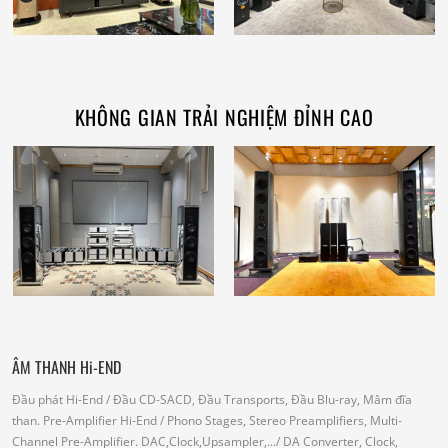
KHÔNG GIAN TRẢI NGHIỆM ĐỈNH CAO
ÂM THANH Hi-END
Đầu phát Hi-End
/ Đầu CD-SACD, Đầu Transports, Đầu Blu-ray, Mâm đĩa
than.
Pre-Amplifier Hi-End
/ Phono Stages, Stereo Preamplifiers, Multi-
Channel Pre-Amplifier.
DAC,Clock,Upsampler,...
/ DA Converter, Clock,