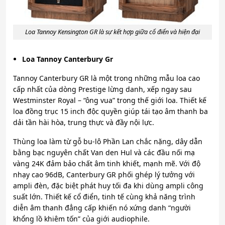
Loa Tannoy Kensington GR là sự kết hợp giữa cổ điển và hiện đại
Loa Tannoy Canterbury Gr
Tannoy Canterbury GR là một trong những mẫu loa cao
cấp nhất của dòng Prestige lừng danh, xếp ngay sau
Westminster Royal – “ông vua” trong thế giới loa. Thiết kế
loa đồng trục 15 inch độc quyền giúp tái tạo âm thanh ba
dải tần hài hòa, trung thực và đầy nội lực.
Thùng loa làm từ gỗ bu-lô Phần Lan chắc nặng, dây dẫn
bằng bạc nguyên chất Van den Hul và các đầu nối mạ
vàng 24K đảm bảo chất âm tinh khiết, mạnh mẽ. Với độ
nhạy cao 96dB, Canterbury GR phối ghép lý tưởng với
ampli đèn, đặc biệt phát huy tối đa khi dùng ampli công
suất lớn. Thiết kế cổ điển, tinh tế cùng khả năng trình
diễn âm thanh đẳng cấp khiến nó xứng danh “người
khổng lồ khiêm tốn” của giới audiophile.