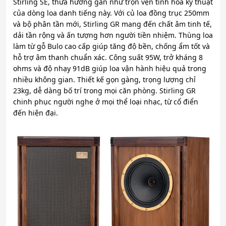
Stirling SE, thừa hưởng gần như trọn vẹn tinh hoa kỹ thuật
của dòng loa danh tiếng này. Với củ loa đồng trục 250mm
và bộ phân tần mới, Stirling GR mang đến chất âm tinh tế,
dải tần rộng và ấn tượng hơn người tiền nhiệm. Thùng loa
làm từ gỗ Bulo cao cấp giúp tăng độ bền, chống ẩm tốt và
hỗ trợ âm thanh chuẩn xác. Công suất 95W, trở kháng 8
ohms và độ nhạy 91dB giúp loa vận hành hiệu quả trong
nhiều không gian. Thiết kế gọn gàng, trọng lượng chỉ
23kg, dễ dàng bố trí trong mọi căn phòng. Stirling GR
chinh phục người nghe ở mọi thể loại nhạc, từ cổ điển
đến hiện đại.