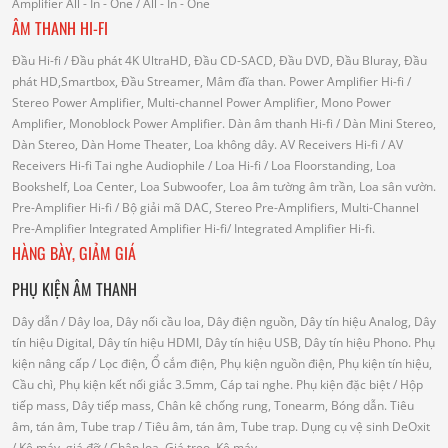
Amplifier
All - In - One
/ All - In - One
ÂM THANH HI-FI
Đầu Hi-fi
/ Đầu phát 4K UltraHD, Đầu CD-SACD, Đầu DVD, Đầu Bluray, Đầu
phát HD,Smartbox, Đầu Streamer, Mâm đĩa than.
Power Amplifier Hi-fi
/
Stereo Power Amplifier, Multi-channel Power Amplifier, Mono Power
Amplifier, Monoblock Power Amplifier.
Dàn âm thanh Hi-fi
/ Dàn Mini Stereo,
Dàn Stereo, Dàn Home Theater, Loa không dây.
AV Receivers Hi-fi
/ AV
Receivers Hi-fi
Tai nghe Audiophile
/
Loa Hi-fi
/ Loa Floorstanding, Loa
Bookshelf, Loa Center, Loa Subwoofer, Loa âm tường âm trần, Loa sân vườn.
Pre-Amplifier Hi-fi
/ Bộ giải mã DAC, Stereo Pre-Amplifiers, Multi-Channel
Pre-Amplifier
Integrated Amplifier Hi-fi
/ Integrated Amplifier Hi-fi.
HÀNG BÀY, GIẢM GIÁ
PHỤ KIỆN ÂM THANH
Dây dẫn
/ Dây loa, Dây nối cầu loa, Dây điện nguồn, Dây tín hiệu Analog, Dây
tín hiệu Digital, Dây tín hiệu HDMI, Dây tín hiệu USB, Dây tín hiệu Phono.
Phụ
kiện nâng cấp
/ Lọc điện, Ổ cắm điện, Phụ kiện nguồn điện, Phụ kiện tín hiệu,
Cầu chì, Phụ kiện kết nối giắc 3.5mm, Cáp tai nghe.
Phụ kiện đặc biệt
/ Hộp
tiếp mass, Dây tiếp mass, Chân kê chống rung, Tonearm, Bóng dẫn.
Tiêu
âm, tán âm, Tube trap
/ Tiêu âm, tán âm, Tube trap.
Dụng cụ vệ sinh DeOxit
/
Kệ máy, giá đỡ
/ Chân loa, Giá treo, Kệ máy.