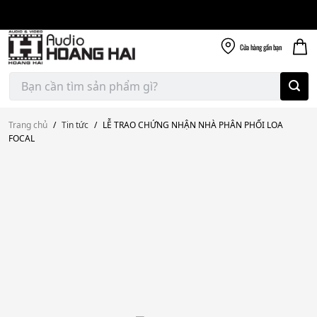
Giao nhanh miễn
Skip
phí
to
300k
content
Cửa hàng
gần bạn
Tìm
kiếm:
Trang chủ
/
Tin tức
/
LỄ TRAO CHỨNG NHẬN NHÀ PHÂN PHỐI LOA
FOCAL