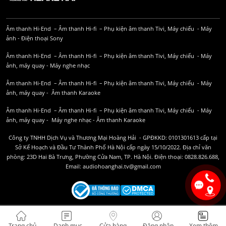
Âm thanh Hi-End
–
Âm thanh Hi-fi
–
Phụ kiện âm thanh
Tivi, Máy chiếu
-
Máy
ảnh
-
Điện thoại Sony
Âm thanh Hi-End
–
Âm thanh Hi-fi
–
Phụ kiện âm thanh
Tivi, Máy chiếu
-
Máy
ảnh, máy quay
-
Máy nghe nhạc
Âm thanh Hi-End
–
Âm thanh Hi-fi
–
Phụ kiện âm thanh
Tivi, Máy chiếu
-
Máy
ảnh, máy quay
-
Âm thanh Karaoke
Âm thanh Hi-End
–
Âm thanh Hi-fi
–
Phụ kiện âm thanh
Tivi, Máy chiếu
-
Máy
ảnh, máy quay
-
Máy nghe nhạc
-
Âm thanh Karaoke
Công ty TNHH Dịch Vụ và Thương Mại Hoàng Hải - GPĐKKD: 0101301613 cấp tại
Sở Kế Hoạch và Đầu Tư Thành Phố Hà Nội cấp ngày 15/10/2022. Địa chỉ văn
phòng: 23D Hai Bà Trưng, Phường Cửa Nam, TP. Hà Nội. Điện thoại: 0828.826.688,
Email: audiohoanghai.tv@gmail.com
Trang chủ
Danh mục
Cửa hàng
Đăng nhập
Xem thêm