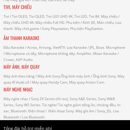
TIVI, MÁY CHIẾU
Tivi
/ Tivi OLED, Tivi QLED, Tivi LED UHD 4K, Tivi LED, Tivi 8K.
Máy chiếu
/
Máy chiếu UHD 4K, Máy chiếu Full HD.
Phụ kiện
/ Kính 3D, Màn chiếu, Loa
thanh.
Máy chơi game
/ Sony Playstation, Phụ kiện PlayStation.
ÂM THANH KARAOKE
Đầu Karaoke
/ Acnos, Arirang, VietKTV.
Loa Karaoke
/ JPL, Bose.
Microphone
/ Microphone có dây, Microphone không dây.
Amplifier, Mixer Karaoke
/
Crown, AAP Audio.
MÁY ẢNH, MÁY QUAY
Máy ảnh theo hãng
/ Máy ảnh Sony.Ống kính máy ảnh / Ống kính Sony.
Máy
quay Kĩ thuật số
/ Máy quay Handy Cam, Máy quay Action Cam.
MÁY NGHE NHẠC
Máy nghe nhạc
/ Sony ZX Series (Hi-res), Sony A&E Series, Sony W&B
Series, Sony WS Series.
Tai nghe
/ Tai nghe giảm tiếng ồn, choàng đầu, In-
ear, Bluetooth.
Điện thoại
/ Điện thoại Sony.
Máy ghi âm
/ Sony, JSL.
Loa
Bluetooth
/ Loa Bluetooth.
Tổng đài hỗ trợ miễn phí