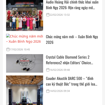
Audio Hoàng Hải chính thức khai xuân
Bính Ngọ 2026: Rộn ràng ngày mở
cửa, trọn vẹn lời chúc đầu năm
22/02/2026 13:32
Chúc mừng năm mới – Xuân Bính Ngọ
2026
17/02/2026 10:45
Crystal Cable Diamond Series 2
Reference2 nhận Editors’ Choice
Award: Dedicated Audio 2026 từ The
16/02/2026 09:48
Absolute Sound
Gauder Akustik DARC 500 – “đỉnh
cao kỹ thuật Đức” trong thế giới loa
hi-end tham chiếu
14/02/2026 09:34