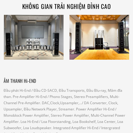
KHÔNG GIAN TRẢI NGHIỆM ĐỈNH CAO
ÂM THANH Hi-END
Đầu phát Hi-End
/ Đầu CD-SACD, Đầu Transports, Đầu Blu-ray, Mâm đĩa
than.
Pre-Amplifier Hi-End
/ Phono Stages, Stereo Preamplifiers, Multi-
Channel Pre-Amplifier.
DAC,Clock,Upsampler,...
/ DA Converter, Clock,
Upsampler, Đầu Network Player, Streamer.
Power Amplifier Hi-End
/
Monoblock Power Amplifier, Stereo Power Amplifier, Multi-Channel Power
Amplifier.
Loa Hi-End
/ Loa Floorstanding, Loa Bookshelf, Loa Center, Loa
Subwoofer, Loa Loudspeaker.
Integrated Amplifier Hi-End
/ Intergrated