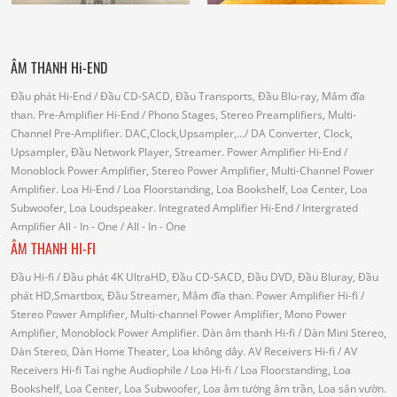
ÂM THANH Hi-END
Đầu phát Hi-End
/ Đầu CD-SACD, Đầu Transports, Đầu Blu-ray, Mâm đĩa
than.
Pre-Amplifier Hi-End
/ Phono Stages, Stereo Preamplifiers, Multi-
Channel Pre-Amplifier.
DAC,Clock,Upsampler,...
/ DA Converter, Clock,
Upsampler, Đầu Network Player, Streamer.
Power Amplifier Hi-End
/
Monoblock Power Amplifier, Stereo Power Amplifier, Multi-Channel Power
Amplifier.
Loa Hi-End
/ Loa Floorstanding, Loa Bookshelf, Loa Center, Loa
Subwoofer, Loa Loudspeaker.
Integrated Amplifier Hi-End
/ Intergrated
Amplifier
All - In - One
/ All - In - One
ÂM THANH HI-FI
Đầu Hi-fi
/ Đầu phát 4K UltraHD, Đầu CD-SACD, Đầu DVD, Đầu Bluray, Đầu
phát HD,Smartbox, Đầu Streamer, Mâm đĩa than.
Power Amplifier Hi-fi
/
Stereo Power Amplifier, Multi-channel Power Amplifier, Mono Power
Amplifier, Monoblock Power Amplifier.
Dàn âm thanh Hi-fi
/ Dàn Mini Stereo,
Dàn Stereo, Dàn Home Theater, Loa không dây.
AV Receivers Hi-fi
/ AV
Receivers Hi-fi
Tai nghe Audiophile
/
Loa Hi-fi
/ Loa Floorstanding, Loa
Bookshelf, Loa Center, Loa Subwoofer, Loa âm tường âm trần, Loa sân vườn.