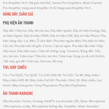
Pre-Amplifier Hi-fi
/ Bộ giải mã DAC, Stereo Pre-Amplifiers, Multi-Channel
Pre-Amplifier
Integrated Amplifier Hi-fi
/ Integrated Amplifier Hi-fi.
HÀNG BÀY, GIẢM GIÁ
PHỤ KIỆN ÂM THANH
Dây dẫn
/ Dây loa, Dây nối cầu loa, Dây điện nguồn, Dây tín hiệu Analog, Dây
tín hiệu Digital, Dây tín hiệu HDMI, Dây tín hiệu USB, Dây tín hiệu Phono.
Phụ
kiện nâng cấp
/ Lọc điện, Ổ cắm điện, Phụ kiện nguồn điện, Phụ kiện tín hiệu,
Cầu chì, Phụ kiện kết nối giắc 3.5mm, Cáp tai nghe.
Phụ kiện đặc biệt
/ Hộp
tiếp mass, Dây tiếp mass, Chân kê chống rung, Tonearm, Bóng dẫn.
Tiêu
âm, tán âm, Tube trap
/ Tiêu âm, tán âm, Tube trap.
Dụng cụ vệ sinh DeOxit
/
Kệ máy, giá đỡ
/ Chân loa, Giá treo, Kệ máy.
TIVI, MÁY CHIẾU
Tivi
/ Tivi OLED, Tivi QLED, Tivi LED UHD 4K, Tivi LED, Tivi 8K.
Máy chiếu
/
Máy chiếu UHD 4K, Máy chiếu Full HD.
Phụ kiện
/ Kính 3D, Màn chiếu, Loa
thanh.
Máy chơi game
/ Sony Playstation, Phụ kiện PlayStation.
ÂM THANH KARAOKE
Đầu Karaoke
/ Acnos, Arirang, VietKTV.
Loa Karaoke
/ JPL, Bose.
Microphone
/ Microphone có dây, Microphone không dây.
Amplifier, Mixer Karaoke
/