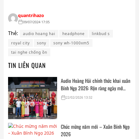
quantrihazo
09/07/2024 17:05
Thẻ:
audio hoang hai
headphone
linkbud s
royal city
sony
sony wh-1000xm5
tai nghe chống ồn
TIN LIÊN QUAN
Audio Hoàng Hải chính thức khai xuân
Bính Ngọ 2026: Rộn ràng ngày mở
cửa, trọn vẹn lời chúc đầu năm
22/02/2026 13:32
Chúc mừng năm mới – Xuân Bính Ngọ
2026