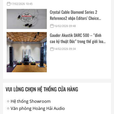
17/02/2026 10:45
Crystal Cable Diamond Series 2
Reference2 nhận Editors’ Choice
Award: Dedicated Audio 2026 từ The
16/02/2026 09:48
Absolute Sound
Gauder Akustik DARC 500 – “đỉnh
cao kỹ thuật Đức” trong thế giới loa
hi-end tham chiếu
14/02/2026 09:34
VUI LÒNG CHỌN HỆ THỐNG CỬA HÀNG
Hệ thống Showroom
Văn phòng Hoàng Hải Audio