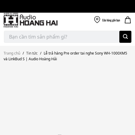
Giao nhanh miễn
Skip
phí
to
300k
content
Cửa hàng
gần bạn
Tìm
kiếm:
Trang chủ
/
Tin tức
/
Lễ trả hàng Pre order tai nghe Sony WH-1000XM5
và LinkBud S | Audio Hoàng Hải