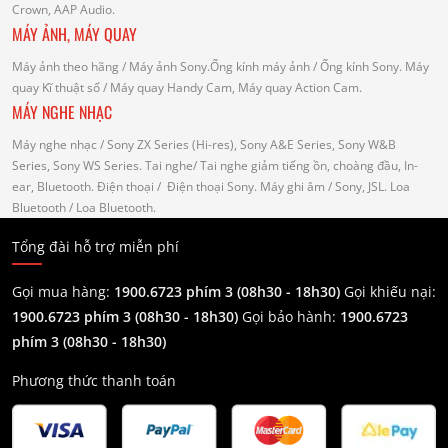
Crown, AAP Audio.
MÁY ẢNH, MÁY QUAY
Máy ảnh theo hãng
/ Máy ảnh Sony.Ống kính máy ảnh / Ống kính Sony.
Máy
quay Kĩ thuật số
/ Máy quay Handy Cam, Máy quay Action Cam.
MÁY NGHE NHẠC
Máy nghe nhạc
/ Sony ZX Series (Hi-res), Sony A&E Series, Sony W&B
Series, Sony WS Series.
Tai nghe
/ Tai nghe giảm tiếng ồn, choàng đầu, In-
ear, Bluetooth.
Điện thoại
/ Điện thoại Sony.
Máy ghi âm
/ Sony, JSL.
Loa
Bluetooth
/ Loa Bluetooth.
Tổng đài hỗ trợ miễn phí
Gọi mua hàng:
1900.6723 phím 3 (08h30 - 18h30)
Gọi khiếu nại:
1900.6723 phím 3
(08h30 - 18h30)
Gọi bảo hành:
1900.6723
phím 3
(08h30 - 18h30)
Phương thức thanh toán