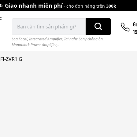
Giao nhanh miễn phí
- cho đơn hàng trên
300k
c
Tìm
G
kiếm:
1
Loa Focal
,
Integrated Amplifier
,
Tai nghe Sony chống ồn
,
Monoblock Power Amplifier,..
CFI-ZVR1 G