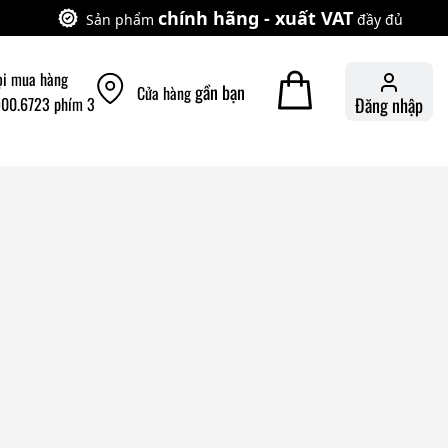
chính hãng - xuất VAT
Sản phẩm
đầy đủ
ọi mua hàng
gần bạn
Cửa hàng
900.6723 phím 3
Đăng nhập