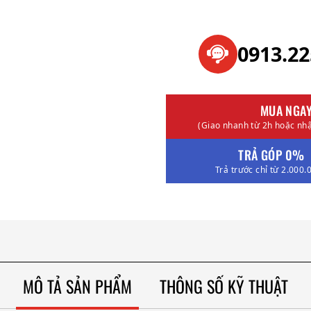
0913.2
MUA NGA
(Giao nhanh từ 2h hoặc nhậ
TRẢ GÓP 0%
Trả trước chỉ từ 2.000.
MÔ TẢ SẢN PHẨM
THÔNG SỐ KỸ THUẬT