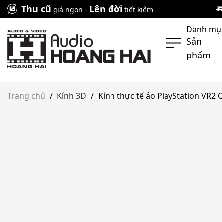
Skip
Thu cũ
Lên đời
giá ngon -
tiết kiệm
to
Danh mụ
content
Sản
phẩm
Trang chủ
/
Kính 3D
/
Kính thực tế ảo PlayStation VR2 