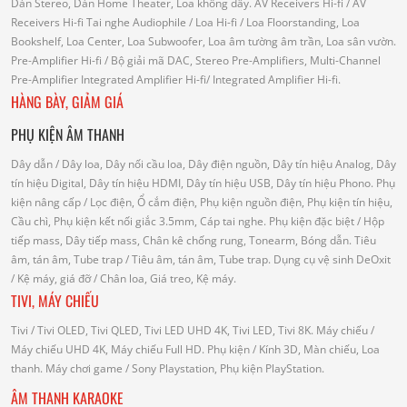
Dàn Stereo, Dàn Home Theater, Loa không dây.
AV Receivers Hi-fi
/ AV
Receivers Hi-fi
Tai nghe Audiophile
/
Loa Hi-fi
/ Loa Floorstanding, Loa
Bookshelf, Loa Center, Loa Subwoofer, Loa âm tường âm trần, Loa sân vườn.
Pre-Amplifier Hi-fi
/ Bộ giải mã DAC, Stereo Pre-Amplifiers, Multi-Channel
Pre-Amplifier
Integrated Amplifier Hi-fi
/ Integrated Amplifier Hi-fi.
HÀNG BÀY, GIẢM GIÁ
PHỤ KIỆN ÂM THANH
Dây dẫn
/ Dây loa, Dây nối cầu loa, Dây điện nguồn, Dây tín hiệu Analog, Dây
tín hiệu Digital, Dây tín hiệu HDMI, Dây tín hiệu USB, Dây tín hiệu Phono.
Phụ
kiện nâng cấp
/ Lọc điện, Ổ cắm điện, Phụ kiện nguồn điện, Phụ kiện tín hiệu,
Cầu chì, Phụ kiện kết nối giắc 3.5mm, Cáp tai nghe.
Phụ kiện đặc biệt
/ Hộp
tiếp mass, Dây tiếp mass, Chân kê chống rung, Tonearm, Bóng dẫn.
Tiêu
âm, tán âm, Tube trap
/ Tiêu âm, tán âm, Tube trap.
Dụng cụ vệ sinh DeOxit
/
Kệ máy, giá đỡ
/ Chân loa, Giá treo, Kệ máy.
TIVI, MÁY CHIẾU
Tivi
/ Tivi OLED, Tivi QLED, Tivi LED UHD 4K, Tivi LED, Tivi 8K.
Máy chiếu
/
Máy chiếu UHD 4K, Máy chiếu Full HD.
Phụ kiện
/ Kính 3D, Màn chiếu, Loa
thanh.
Máy chơi game
/ Sony Playstation, Phụ kiện PlayStation.
ÂM THANH KARAOKE