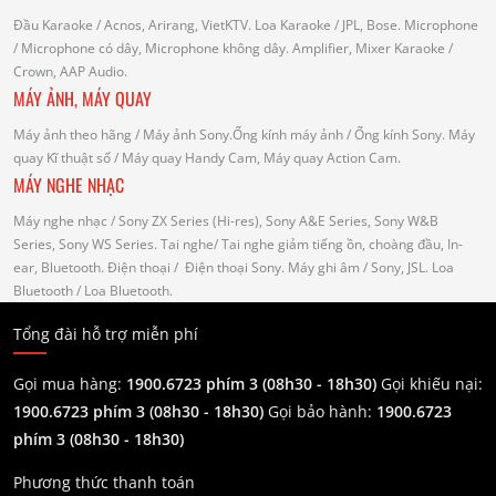
Đầu Karaoke
/ Acnos, Arirang, VietKTV.
Loa Karaoke
/ JPL, Bose.
Microphone
/ Microphone có dây, Microphone không dây.
Amplifier, Mixer Karaoke
/
Crown, AAP Audio.
MÁY ẢNH, MÁY QUAY
Máy ảnh theo hãng
/ Máy ảnh Sony.Ống kính máy ảnh / Ống kính Sony.
Máy
quay Kĩ thuật số
/ Máy quay Handy Cam, Máy quay Action Cam.
MÁY NGHE NHẠC
Máy nghe nhạc
/ Sony ZX Series (Hi-res), Sony A&E Series, Sony W&B
Series, Sony WS Series.
Tai nghe
/ Tai nghe giảm tiếng ồn, choàng đầu, In-
ear, Bluetooth.
Điện thoại
/ Điện thoại Sony.
Máy ghi âm
/ Sony, JSL.
Loa
Bluetooth
/ Loa Bluetooth.
Tổng đài hỗ trợ miễn phí
Gọi mua hàng:
1900.6723 phím 3 (08h30 - 18h30)
Gọi khiếu nại:
1900.6723 phím 3
(08h30 - 18h30)
Gọi bảo hành:
1900.6723
phím 3
(08h30 - 18h30)
Phương thức thanh toán