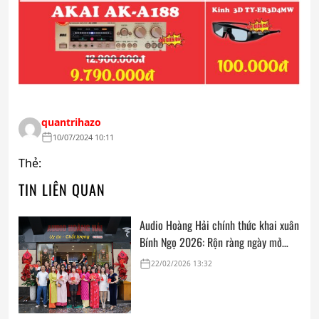
quantrihazo
10/07/2024 10:11
Thẻ:
TIN LIÊN QUAN
Audio Hoàng Hải chính thức khai xuân
Bính Ngọ 2026: Rộn ràng ngày mở
cửa, trọn vẹn lời chúc đầu năm
22/02/2026 13:32