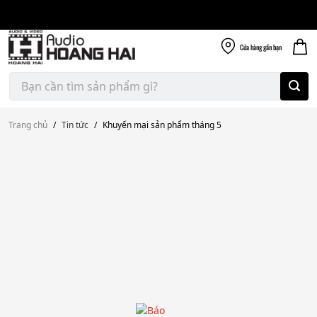
Giao nhanh miễn
Skip
phí
to
300k
content
Cửa hàng
gần bạn
Tìm
kiếm:
Trang chủ
/
Tin tức
/
Khuyến mại sản phẩm tháng 5