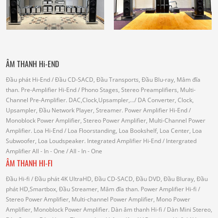
ÂM THANH Hi-END
Đầu phát Hi-End
/ Đầu CD-SACD, Đầu Transports, Đầu Blu-ray, Mâm đĩa
than.
Pre-Amplifier Hi-End
/ Phono Stages, Stereo Preamplifiers, Multi-
Channel Pre-Amplifier.
DAC,Clock,Upsampler,...
/ DA Converter, Clock,
Upsampler, Đầu Network Player, Streamer.
Power Amplifier Hi-End
/
Monoblock Power Amplifier, Stereo Power Amplifier, Multi-Channel Power
Amplifier.
Loa Hi-End
/ Loa Floorstanding, Loa Bookshelf, Loa Center, Loa
Subwoofer, Loa Loudspeaker.
Integrated Amplifier Hi-End
/ Intergrated
Amplifier
All - In - One
/ All - In - One
ÂM THANH HI-FI
Đầu Hi-fi
/ Đầu phát 4K UltraHD, Đầu CD-SACD, Đầu DVD, Đầu Bluray, Đầu
phát HD,Smartbox, Đầu Streamer, Mâm đĩa than.
Power Amplifier Hi-fi
/
Stereo Power Amplifier, Multi-channel Power Amplifier, Mono Power
Amplifier, Monoblock Power Amplifier.
Dàn âm thanh Hi-fi
/ Dàn Mini Stereo,