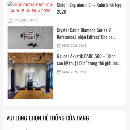
Chúc mừng năm mới – Xuân Bính Ngọ
2026
17/02/2026 10:45
Crystal Cable Diamond Series 2
Reference2 nhận Editors’ Choice
Award: Dedicated Audio 2026 từ The
16/02/2026 09:48
Absolute Sound
Gauder Akustik DARC 500 – “đỉnh
cao kỹ thuật Đức” trong thế giới loa
hi-end tham chiếu
14/02/2026 09:34
VUI LÒNG CHỌN HỆ THỐNG CỬA HÀNG