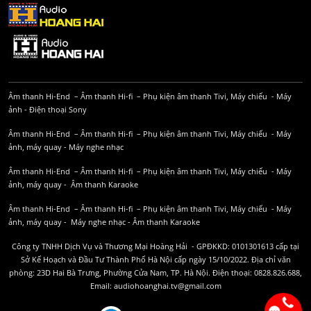
Âm thanh Hi-End
–
Âm thanh Hi-fi
–
Phụ kiện âm thanh
Tivi, Máy chiếu
-
Máy
ảnh
-
Điện thoại Sony
Âm thanh Hi-End
–
Âm thanh Hi-fi
–
Phụ kiện âm thanh
Tivi, Máy chiếu
-
Máy
ảnh, máy quay
-
Máy nghe nhạc
Âm thanh Hi-End
–
Âm thanh Hi-fi
–
Phụ kiện âm thanh
Tivi, Máy chiếu
-
Máy
ảnh, máy quay
-
Âm thanh Karaoke
Âm thanh Hi-End
–
Âm thanh Hi-fi
–
Phụ kiện âm thanh
Tivi, Máy chiếu
-
Máy
ảnh, máy quay
-
Máy nghe nhạc
-
Âm thanh Karaoke
Công ty TNHH Dịch Vụ và Thương Mại Hoàng Hải - GPĐKKD: 0101301613 cấp tại
Sở Kế Hoạch và Đầu Tư Thành Phố Hà Nội cấp ngày 15/10/2022. Địa chỉ văn
phòng: 23D Hai Bà Trưng, Phường Cửa Nam, TP. Hà Nội. Điện thoại: 0828.826.688,
Email: audiohoanghai.tv@gmail.com