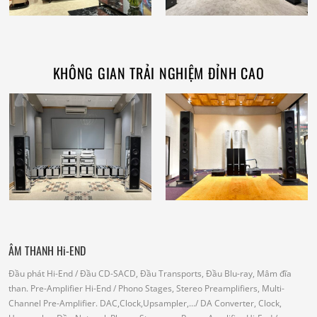
KHÔNG GIAN TRẢI NGHIỆM ĐỈNH CAO
ÂM THANH Hi-END
Đầu phát Hi-End
/ Đầu CD-SACD, Đầu Transports, Đầu Blu-ray, Mâm đĩa
than.
Pre-Amplifier Hi-End
/ Phono Stages, Stereo Preamplifiers, Multi-
Channel Pre-Amplifier.
DAC,Clock,Upsampler,...
/ DA Converter, Clock,