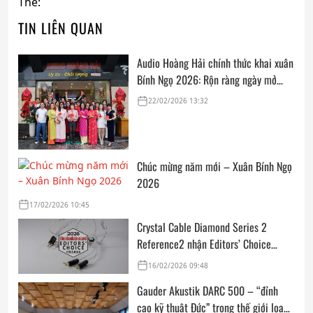
Thẻ:
TIN LIÊN QUAN
Audio Hoàng Hải chính thức khai xuân
Bính Ngọ 2026: Rộn ràng ngày mở
cửa, trọn vẹn lời chúc đầu năm
22/02/2026 13:32
Chúc mừng năm mới – Xuân Bính Ngọ
2026
17/02/2026 10:45
Crystal Cable Diamond Series 2
Reference2 nhận Editors’ Choice
Award: Dedicated Audio 2026 từ The
16/02/2026 09:48
Absolute Sound
Gauder Akustik DARC 500 – “đỉnh
cao kỹ thuật Đức” trong thế giới loa