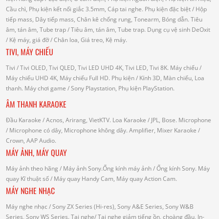
Cầu chì, Phụ kiện kết nối giắc 3.5mm, Cáp tai nghe.
Phụ kiện đặc biệt
/ Hộp
tiếp mass, Dây tiếp mass, Chân kê chống rung, Tonearm, Bóng dẫn.
Tiêu
âm, tán âm, Tube trap
/ Tiêu âm, tán âm, Tube trap.
Dụng cụ vệ sinh DeOxit
/
Kệ máy, giá đỡ
/ Chân loa, Giá treo, Kệ máy.
TIVI, MÁY CHIẾU
Tivi
/ Tivi OLED, Tivi QLED, Tivi LED UHD 4K, Tivi LED, Tivi 8K.
Máy chiếu
/
Máy chiếu UHD 4K, Máy chiếu Full HD.
Phụ kiện
/ Kính 3D, Màn chiếu, Loa
thanh.
Máy chơi game
/ Sony Playstation, Phụ kiện PlayStation.
ÂM THANH KARAOKE
Đầu Karaoke
/ Acnos, Arirang, VietKTV.
Loa Karaoke
/ JPL, Bose.
Microphone
/ Microphone có dây, Microphone không dây.
Amplifier, Mixer Karaoke
/
Crown, AAP Audio.
MÁY ẢNH, MÁY QUAY
Máy ảnh theo hãng
/ Máy ảnh Sony.Ống kính máy ảnh / Ống kính Sony.
Máy
quay Kĩ thuật số
/ Máy quay Handy Cam, Máy quay Action Cam.
MÁY NGHE NHẠC
Máy nghe nhạc
/ Sony ZX Series (Hi-res), Sony A&E Series, Sony W&B
Series, Sony WS Series.
Tai nghe
/ Tai nghe giảm tiếng ồn, choàng đầu, In-