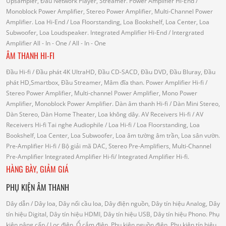
Upsampler, Đầu Network Player, Streamer.
Power Amplifier Hi-End
/
Monoblock Power Amplifier, Stereo Power Amplifier, Multi-Channel Power
Amplifier.
Loa Hi-End
/ Loa Floorstanding, Loa Bookshelf, Loa Center, Loa
Subwoofer, Loa Loudspeaker.
Integrated Amplifier Hi-End
/ Intergrated
Amplifier
All - In - One
/ All - In - One
ÂM THANH HI-FI
Đầu Hi-fi
/ Đầu phát 4K UltraHD, Đầu CD-SACD, Đầu DVD, Đầu Bluray, Đầu
phát HD,Smartbox, Đầu Streamer, Mâm đĩa than.
Power Amplifier Hi-fi
/
Stereo Power Amplifier, Multi-channel Power Amplifier, Mono Power
Amplifier, Monoblock Power Amplifier.
Dàn âm thanh Hi-fi
/ Dàn Mini Stereo,
Dàn Stereo, Dàn Home Theater, Loa không dây.
AV Receivers Hi-fi
/ AV
Receivers Hi-fi
Tai nghe Audiophile
/
Loa Hi-fi
/ Loa Floorstanding, Loa
Bookshelf, Loa Center, Loa Subwoofer, Loa âm tường âm trần, Loa sân vườn.
Pre-Amplifier Hi-fi
/ Bộ giải mã DAC, Stereo Pre-Amplifiers, Multi-Channel
Pre-Amplifier
Integrated Amplifier Hi-fi
/ Integrated Amplifier Hi-fi.
HÀNG BÀY, GIẢM GIÁ
PHỤ KIỆN ÂM THANH
Dây dẫn
/ Dây loa, Dây nối cầu loa, Dây điện nguồn, Dây tín hiệu Analog, Dây
tín hiệu Digital, Dây tín hiệu HDMI, Dây tín hiệu USB, Dây tín hiệu Phono.
Phụ
kiện nâng cấp
/ Lọc điện, Ổ cắm điện, Phụ kiện nguồn điện, Phụ kiện tín hiệu,