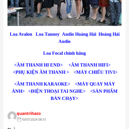
Loa Avalon
Loa Tannoy
Audio Hoàng Hải
Hoàng Hải
Audio
Loa Focal chính hãng
<ÂM THANH HI END>
<ÂM THANH HIFI>
<PHỤ KIỆN ÂM THANH >
<MÁY CHIẾU TIVI>
<ÂM THANH KARAOKE>
<MÁY QUAY MÁY
ẢNH>
<ĐIỆN THOẠI TAI NGHE>
<SẢN PHẨM
BÁN CHẠY>
quantrihazo
10/07/2024 08:51