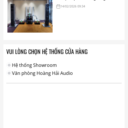
hi-end tham chiếu
14/02/2026 09:34
VUI LÒNG CHỌN HỆ THỐNG CỬA HÀNG
Hệ thống Showroom
Văn phòng Hoàng Hải Audio