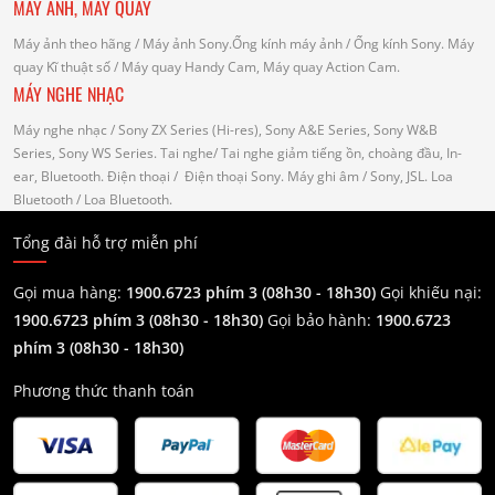
MÁY ẢNH, MÁY QUAY
Máy ảnh theo hãng
/ Máy ảnh Sony.Ống kính máy ảnh / Ống kính Sony.
Máy
quay Kĩ thuật số
/ Máy quay Handy Cam, Máy quay Action Cam.
MÁY NGHE NHẠC
Máy nghe nhạc
/ Sony ZX Series (Hi-res), Sony A&E Series, Sony W&B
Series, Sony WS Series.
Tai nghe
/ Tai nghe giảm tiếng ồn, choàng đầu, In-
ear, Bluetooth.
Điện thoại
/ Điện thoại Sony.
Máy ghi âm
/ Sony, JSL.
Loa
Bluetooth
/ Loa Bluetooth.
Tổng đài hỗ trợ miễn phí
Gọi mua hàng:
1900.6723 phím 3 (08h30 - 18h30)
Gọi khiếu nại:
1900.6723 phím 3
(08h30 - 18h30)
Gọi bảo hành:
1900.6723
phím 3
(08h30 - 18h30)
Phương thức thanh toán