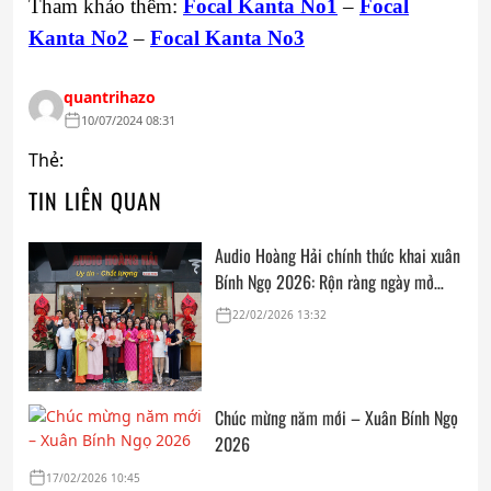
Tham khảo thêm:
Focal Kanta No1
–
Focal
Kanta No2
–
Focal Kanta No3
quantrihazo
10/07/2024 08:31
Thẻ:
TIN LIÊN QUAN
Audio Hoàng Hải chính thức khai xuân
Bính Ngọ 2026: Rộn ràng ngày mở
cửa, trọn vẹn lời chúc đầu năm
22/02/2026 13:32
Chúc mừng năm mới – Xuân Bính Ngọ
2026
17/02/2026 10:45