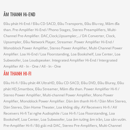
ÂM THANH Hi-END
Đầu phát Hi-End
/ Đầu CD-SACD, Đầu Transports, Đầu Blu-ray, Mâm đĩa
than.
Pre-Amplifier Hi-End
/ Phono Stages, Stereo Preamplifiers, Multi-
Channel Pre-Amplifier.
DAC,Clock,Upsampler,...
/ DA Converter, Clock,
Upsampler, Đầu Network Player, Streamer.
Power Amplifier Hi-End
/
Monoblock Power Amplifier, Stereo Power Amplifier, Multi-Channel Power
Amplifier.
Loa Hi-End
/ Loa Floorstanding, Loa Bookshelf, Loa Center, Loa
Subwoofer, Loa Loudspeaker.
Integrated Amplifier Hi-End
/ Intergrated
Amplifier
All - In - One
/ All - In - One
ÂM THANH HI-FI
Đầu Hi-fi
/ Đầu phát 4K UltraHD, Đầu CD-SACD, Đầu DVD, Đầu Bluray, Đầu
phát HD,Smartbox, Đầu Streamer, Mâm đĩa than.
Power Amplifier Hi-fi
/
Stereo Power Amplifier, Multi-channel Power Amplifier, Mono Power
Amplifier, Monoblock Power Amplifier.
Dàn âm thanh Hi-fi
/ Dàn Mini Stereo,
Dàn Stereo, Dàn Home Theater, Loa không dây.
AV Receivers Hi-fi
/ AV
Receivers Hi-fi
Tai nghe Audiophile
/
Loa Hi-fi
/ Loa Floorstanding, Loa
Bookshelf, Loa Center, Loa Subwoofer, Loa âm tường âm trần, Loa sân vườn.
Pre-Amplifier Hi-fi
/ Bộ giải mã DAC, Stereo Pre-Amplifiers, Multi-Channel