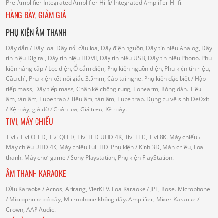
Pre-Amplifier
Integrated Amplifier Hi-fi
/ Integrated Amplifier Hi-fi.
HÀNG BÀY, GIẢM GIÁ
PHỤ KIỆN ÂM THANH
Dây dẫn
/ Dây loa, Dây nối cầu loa, Dây điện nguồn, Dây tín hiệu Analog, Dây
tín hiệu Digital, Dây tín hiệu HDMI, Dây tín hiệu USB, Dây tín hiệu Phono.
Phụ
kiện nâng cấp
/ Lọc điện, Ổ cắm điện, Phụ kiện nguồn điện, Phụ kiện tín hiệu,
Cầu chì, Phụ kiện kết nối giắc 3.5mm, Cáp tai nghe.
Phụ kiện đặc biệt
/ Hộp
tiếp mass, Dây tiếp mass, Chân kê chống rung, Tonearm, Bóng dẫn.
Tiêu
âm, tán âm, Tube trap
/ Tiêu âm, tán âm, Tube trap.
Dụng cụ vệ sinh DeOxit
/
Kệ máy, giá đỡ
/ Chân loa, Giá treo, Kệ máy.
TIVI, MÁY CHIẾU
Tivi
/ Tivi OLED, Tivi QLED, Tivi LED UHD 4K, Tivi LED, Tivi 8K.
Máy chiếu
/
Máy chiếu UHD 4K, Máy chiếu Full HD.
Phụ kiện
/ Kính 3D, Màn chiếu, Loa
thanh.
Máy chơi game
/ Sony Playstation, Phụ kiện PlayStation.
ÂM THANH KARAOKE
Đầu Karaoke
/ Acnos, Arirang, VietKTV.
Loa Karaoke
/ JPL, Bose.
Microphone
/ Microphone có dây, Microphone không dây.
Amplifier, Mixer Karaoke
/
Crown, AAP Audio.