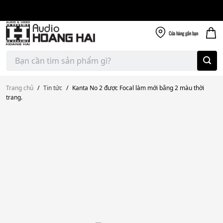
Giao nhanh miễn
Skip
phí
to
300k
content
Cửa hàng
gần bạn
Tìm
kiếm:
Trang chủ
/
Tin tức
/
Kanta No 2 được Focal làm mới bằng 2 màu thời
trang.