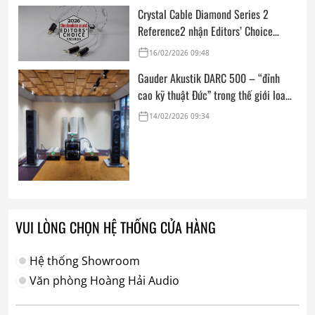
Crystal Cable Diamond Series 2
Reference2 nhận Editors’ Choice
Award: Dedicated Audio 2026 từ The
16/02/2026 09:48
Absolute Sound
Gauder Akustik DARC 500 – “đỉnh
cao kỹ thuật Đức” trong thế giới loa
hi-end tham chiếu
14/02/2026 09:34
VUI LÒNG CHỌN HỆ THỐNG CỬA HÀNG
Hệ thống Showroom
Văn phòng Hoàng Hải Audio