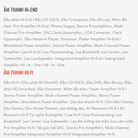
ÂM THANH Hi-END
Đầu phát Hi-End
/ Đầu CD-SACD, Đầu Transports, Đầu Blu-ray, Mâm đĩa
than.
Pre-Amplifier Hi-End
/ Phono Stages, Stereo Preamplifiers, Multi-
Channel Pre-Amplifier.
DAC,Clock,Upsampler,...
/ DA Converter, Clock,
Upsampler, Đầu Network Player, Streamer.
Power Amplifier Hi-End
/
Monoblock Power Amplifier, Stereo Power Amplifier, Multi-Channel Power
Amplifier.
Loa Hi-End
/ Loa Floorstanding, Loa Bookshelf, Loa Center, Loa
Subwoofer, Loa Loudspeaker.
Integrated Amplifier Hi-End
/ Intergrated
Amplifier
All - In - One
/ All - In - One
ÂM THANH HI-FI
Đầu Hi-fi
/ Đầu phát 4K UltraHD, Đầu CD-SACD, Đầu DVD, Đầu Bluray, Đầu
phát HD,Smartbox, Đầu Streamer, Mâm đĩa than.
Power Amplifier Hi-fi
/
Stereo Power Amplifier, Multi-channel Power Amplifier, Mono Power
Amplifier, Monoblock Power Amplifier.
Dàn âm thanh Hi-fi
/ Dàn Mini Stereo,
Dàn Stereo, Dàn Home Theater, Loa không dây.
AV Receivers Hi-fi
/ AV
Receivers Hi-fi
Tai nghe Audiophile
/
Loa Hi-fi
/ Loa Floorstanding, Loa
Bookshelf, Loa Center, Loa Subwoofer, Loa âm tường âm trần, Loa sân vườn.
Pre-Amplifier Hi-fi
/ Bộ giải mã DAC, Stereo Pre-Amplifiers, Multi-Channel
Pre-Amplifier
Integrated Amplifier Hi-fi
/ Integrated Amplifier Hi-fi.