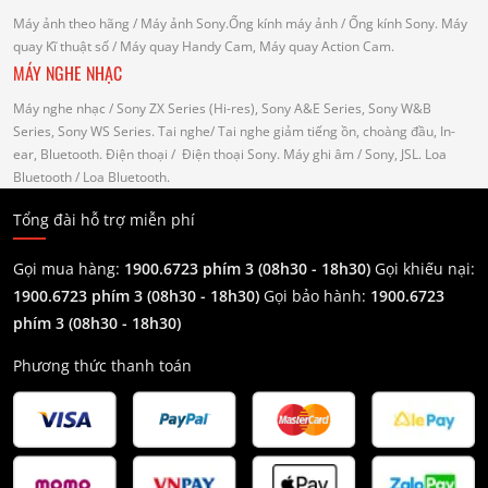
Máy ảnh theo hãng
/ Máy ảnh Sony.Ống kính máy ảnh / Ống kính Sony.
Máy
quay Kĩ thuật số
/ Máy quay Handy Cam, Máy quay Action Cam.
MÁY NGHE NHẠC
Máy nghe nhạc
/ Sony ZX Series (Hi-res), Sony A&E Series, Sony W&B
Series, Sony WS Series.
Tai nghe
/ Tai nghe giảm tiếng ồn, choàng đầu, In-
ear, Bluetooth.
Điện thoại
/ Điện thoại Sony.
Máy ghi âm
/ Sony, JSL.
Loa
Bluetooth
/ Loa Bluetooth.
Tổng đài hỗ trợ miễn phí
Gọi mua hàng:
1900.6723 phím 3 (08h30 - 18h30)
Gọi khiếu nại:
1900.6723 phím 3
(08h30 - 18h30)
Gọi bảo hành:
1900.6723
phím 3
(08h30 - 18h30)
Phương thức thanh toán