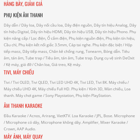
HÀNG BÀY, GIẢM GIÁ
PHỤ KIỆN ÂM THANH
Dây dẫn
/ Dây loa, Dây nối cầu loa, Dây điện nguồn, Dây tín hiệu Analog, Dây
tín hiệu Digital, Dây tín hiệu HDMI, Dây tín hiệu USB, Dây tín hiệu Phono.
Phụ
kiện nâng cấp
/ Lọc điện, Ổ cắm điện, Phụ kiện nguồn điện, Phụ kiện tín hiệu,
Cầu chì, Phụ kiện kết nối giắc 3.5mm, Cáp tai nghe.
Phụ kiện đặc biệt
/ Hộp
tiếp mass, Dây tiếp mass, Chân kê chống rung, Tonearm, Bóng dẫn.
Tiêu
âm, tán âm, Tube trap
/ Tiêu âm, tán âm, Tube trap.
Dụng cụ vệ sinh DeOxit
/
Kệ máy, giá đỡ
/ Chân loa, Giá treo, Kệ máy.
TIVI, MÁY CHIẾU
Tivi
/ Tivi OLED, Tivi QLED, Tivi LED UHD 4K, Tivi LED, Tivi 8K.
Máy chiếu
/
Máy chiếu UHD 4K, Máy chiếu Full HD.
Phụ kiện
/ Kính 3D, Màn chiếu, Loa
thanh.
Máy chơi game
/ Sony Playstation, Phụ kiện PlayStation.
ÂM THANH KARAOKE
Đầu Karaoke
/ Acnos, Arirang, VietKTV.
Loa Karaoke
/ JPL, Bose.
Microphone
/ Microphone có dây, Microphone không dây.
Amplifier, Mixer Karaoke
/
Crown, AAP Audio.
MÁY ẢNH, MÁY QUAY