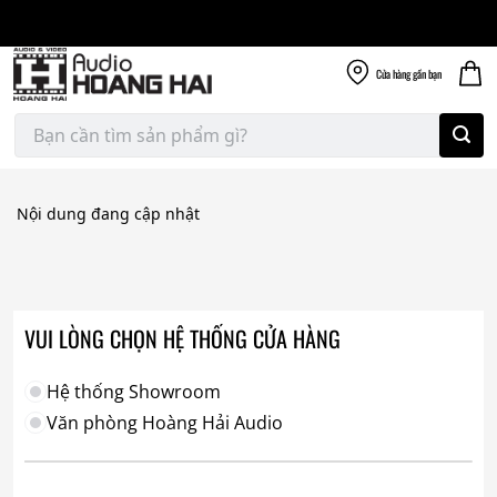
Giao nhanh miễn
Skip
phí
to
300k
content
Cửa hàng
gần bạn
Tìm
kiếm:
Nội dung đang cập nhật
VUI LÒNG CHỌN HỆ THỐNG CỬA HÀNG
Hệ thống Showroom
Văn phòng Hoàng Hải Audio