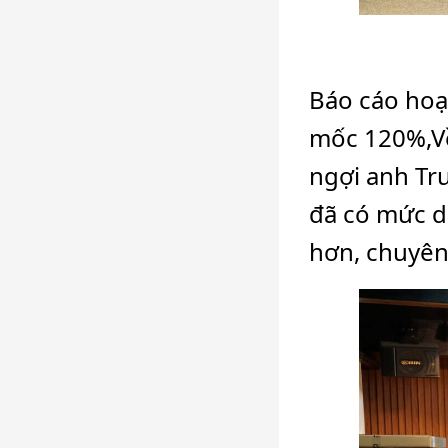
Báo cáo hoạt
mốc 120%,Về
ngợi anh Tr
đã có mức d
hơn, chuyên