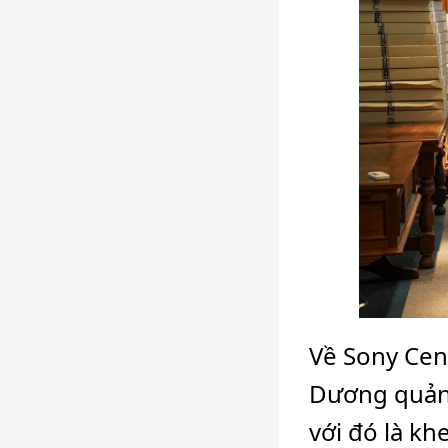
Về Sony Cen
Dương quản 
với đó là k