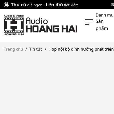
Skip
Thu cũ
Lên đời
giá ngon -
tiết kiệm
to
Danh mụ
content
Sản
phẩm
Trang chủ
/
Tin tức
/
Họp nội bộ định hướng phát triển