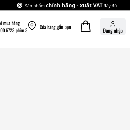
chính hãng - xuất VAT
Sản phẩm
đầy đủ
ọi mua hàng
gần bạn
Cửa hàng
900.6723 phím 3
Đăng nhập