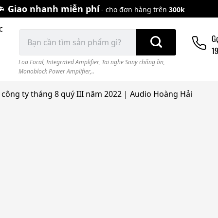
Giao nhanh miễn phí
- cho đơn hàng trên
300k
c
Tìm
G
kiếm:
1
Loa Focal
,
Integrated Amplifier
,
Tai nghe Sony chống ồn
,
Monoblock Power Amplifier,..
 công ty tháng 8 quý III năm 2022 | Audio Hoàng Hải