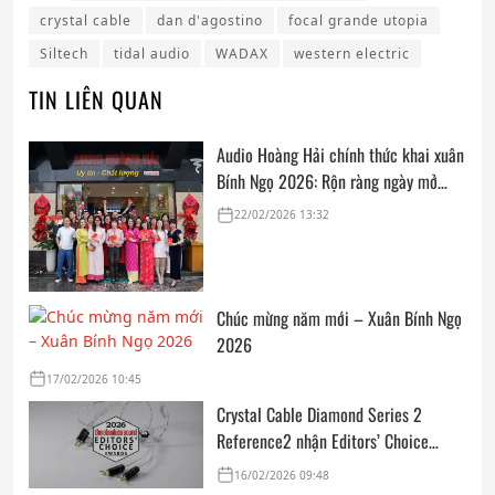
crystal cable
dan d'agostino
focal grande utopia
Siltech
tidal audio
WADAX
western electric
TIN LIÊN QUAN
Audio Hoàng Hải chính thức khai xuân
Bính Ngọ 2026: Rộn ràng ngày mở
cửa, trọn vẹn lời chúc đầu năm
22/02/2026 13:32
Chúc mừng năm mới – Xuân Bính Ngọ
2026
17/02/2026 10:45
Crystal Cable Diamond Series 2
Reference2 nhận Editors’ Choice
Award: Dedicated Audio 2026 từ The
16/02/2026 09:48
Absolute Sound