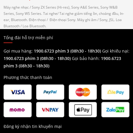
Máy nghe nhạc
/ Sony ZX Series (Hi-res), Sony A&E Series, Sony W&B
Series, Sony WS Series.
Tai nghe
/ Tai nghe giảm tiếng ồn, choàng đầu, In-
ear, Bluetooth.
Điện thoại
/ Điện thoại Sony.
Máy ghi âm
/ Sony, JSL.
Loa
Bluetooth
/ Loa Bluetooth.
Tổng đài hỗ trợ miễn phí
Gọi mua hàng:
1900.6723 phím 3 (08h30 - 18h30)
Gọi khiếu nại:
1900.6723 phím 3
(08h30 - 18h30)
Gọi bảo hành:
1900.6723
phím 3
(08h30 - 18h30)
Phương thức thanh toán
Đăng ký nhận tin khuyến mại