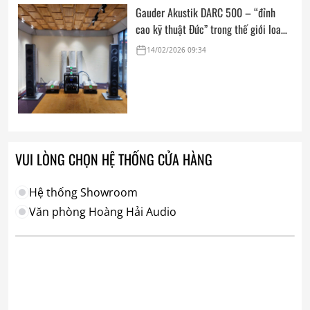
Gauder Akustik DARC 500 – “đỉnh
cao kỹ thuật Đức” trong thế giới loa
hi-end tham chiếu
14/02/2026 09:34
VUI LÒNG CHỌN HỆ THỐNG CỬA HÀNG
Hệ thống Showroom
Văn phòng Hoàng Hải Audio