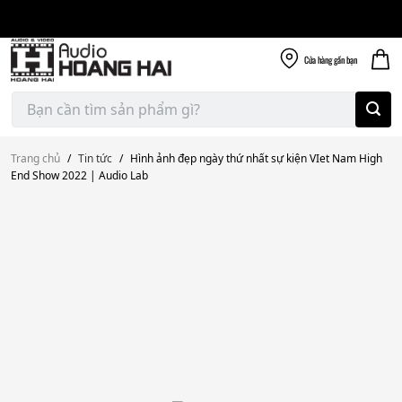
Giao nhanh miễn
Skip
phí
to
300k
content
Cửa hàng
gần bạn
Tìm
kiếm:
Trang chủ
/
Tin tức
/
Hình ảnh đẹp ngày thứ nhất sự kiện VIet Nam High
End Show 2022 | Audio Lab