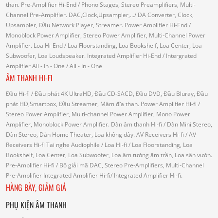
than.
Pre-Amplifier Hi-End
/ Phono Stages, Stereo Preamplifiers, Multi-
Channel Pre-Amplifier.
DAC,Clock,Upsampler,...
/ DA Converter, Clock,
Upsampler, Đầu Network Player, Streamer.
Power Amplifier Hi-End
/
Monoblock Power Amplifier, Stereo Power Amplifier, Multi-Channel Power
Amplifier.
Loa Hi-End
/ Loa Floorstanding, Loa Bookshelf, Loa Center, Loa
Subwoofer, Loa Loudspeaker.
Integrated Amplifier Hi-End
/ Intergrated
Amplifier
All - In - One
/ All - In - One
ÂM THANH HI-FI
Đầu Hi-fi
/ Đầu phát 4K UltraHD, Đầu CD-SACD, Đầu DVD, Đầu Bluray, Đầu
phát HD,Smartbox, Đầu Streamer, Mâm đĩa than.
Power Amplifier Hi-fi
/
Stereo Power Amplifier, Multi-channel Power Amplifier, Mono Power
Amplifier, Monoblock Power Amplifier.
Dàn âm thanh Hi-fi
/ Dàn Mini Stereo,
Dàn Stereo, Dàn Home Theater, Loa không dây.
AV Receivers Hi-fi
/ AV
Receivers Hi-fi
Tai nghe Audiophile
/
Loa Hi-fi
/ Loa Floorstanding, Loa
Bookshelf, Loa Center, Loa Subwoofer, Loa âm tường âm trần, Loa sân vườn.
Pre-Amplifier Hi-fi
/ Bộ giải mã DAC, Stereo Pre-Amplifiers, Multi-Channel
Pre-Amplifier
Integrated Amplifier Hi-fi
/ Integrated Amplifier Hi-fi.
HÀNG BÀY, GIẢM GIÁ
PHỤ KIỆN ÂM THANH