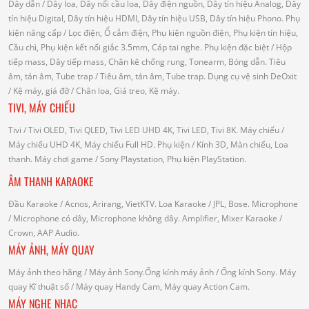
Dây dẫn
/ Dây loa, Dây nối cầu loa, Dây điện nguồn, Dây tín hiệu Analog, Dây
tín hiệu Digital, Dây tín hiệu HDMI, Dây tín hiệu USB, Dây tín hiệu Phono.
Phụ
kiện nâng cấp
/ Lọc điện, Ổ cắm điện, Phụ kiện nguồn điện, Phụ kiện tín hiệu,
Cầu chì, Phụ kiện kết nối giắc 3.5mm, Cáp tai nghe.
Phụ kiện đặc biệt
/ Hộp
tiếp mass, Dây tiếp mass, Chân kê chống rung, Tonearm, Bóng dẫn.
Tiêu
âm, tán âm, Tube trap
/ Tiêu âm, tán âm, Tube trap.
Dụng cụ vệ sinh DeOxit
/
Kệ máy, giá đỡ
/ Chân loa, Giá treo, Kệ máy.
TIVI, MÁY CHIẾU
Tivi
/ Tivi OLED, Tivi QLED, Tivi LED UHD 4K, Tivi LED, Tivi 8K.
Máy chiếu
/
Máy chiếu UHD 4K, Máy chiếu Full HD.
Phụ kiện
/ Kính 3D, Màn chiếu, Loa
thanh.
Máy chơi game
/ Sony Playstation, Phụ kiện PlayStation.
ÂM THANH KARAOKE
Đầu Karaoke
/ Acnos, Arirang, VietKTV.
Loa Karaoke
/ JPL, Bose.
Microphone
/ Microphone có dây, Microphone không dây.
Amplifier, Mixer Karaoke
/
Crown, AAP Audio.
MÁY ẢNH, MÁY QUAY
Máy ảnh theo hãng
/ Máy ảnh Sony.Ống kính máy ảnh / Ống kính Sony.
Máy
quay Kĩ thuật số
/ Máy quay Handy Cam, Máy quay Action Cam.
MÁY NGHE NHẠC