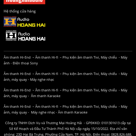
Hệ thống cửa hàng
Âm thanh Hi-End
–
Âm thanh Hi-fi
–
Phụ kiện âm thanh
Tivi, Máy chiếu
-
Máy
ảnh
-
Điện thoại Sony
Âm thanh Hi-End
–
Âm thanh Hi-fi
–
Phụ kiện âm thanh
Tivi, Máy chiếu
-
Máy
ảnh, máy quay
-
Máy nghe nhạc
Âm thanh Hi-End
–
Âm thanh Hi-fi
–
Phụ kiện âm thanh
Tivi, Máy chiếu
-
Máy
ảnh, máy quay
-
Âm thanh Karaoke
Âm thanh Hi-End
–
Âm thanh Hi-fi
–
Phụ kiện âm thanh
Tivi, Máy chiếu
-
Máy
ảnh, máy quay
-
Máy nghe nhạc
-
Âm thanh Karaoke
Công ty TNHH Dịch Vụ và Thương Mại Hoàng Hải - GPĐKKD: 0101301613 cấp tại
Sở Kế Hoạch và Đầu Tư Thành Phố Hà Nội cấp ngày 15/10/2022. Địa chỉ văn
phòng: 23D Hai Bà Trưng, Phường Cửa Nam, TP. Hà Nội. Điện thoại: 0828.826.688,