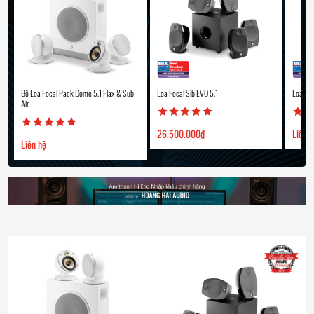
Bộ Loa Focal Pack Dome 5.1 Flax & Sub
Loa Focal Sib EVO 5.1
Loa Foc
Air
26.500.000
₫
Liên 
Liên hệ