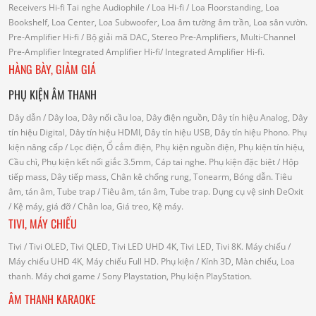
Receivers Hi-fi
Tai nghe Audiophile
/
Loa Hi-fi
/ Loa Floorstanding, Loa
Bookshelf, Loa Center, Loa Subwoofer, Loa âm tường âm trần, Loa sân vườn.
Pre-Amplifier Hi-fi
/ Bộ giải mã DAC, Stereo Pre-Amplifiers, Multi-Channel
Pre-Amplifier
Integrated Amplifier Hi-fi
/ Integrated Amplifier Hi-fi.
HÀNG BÀY, GIẢM GIÁ
PHỤ KIỆN ÂM THANH
Dây dẫn
/ Dây loa, Dây nối cầu loa, Dây điện nguồn, Dây tín hiệu Analog, Dây
tín hiệu Digital, Dây tín hiệu HDMI, Dây tín hiệu USB, Dây tín hiệu Phono.
Phụ
kiện nâng cấp
/ Lọc điện, Ổ cắm điện, Phụ kiện nguồn điện, Phụ kiện tín hiệu,
Cầu chì, Phụ kiện kết nối giắc 3.5mm, Cáp tai nghe.
Phụ kiện đặc biệt
/ Hộp
tiếp mass, Dây tiếp mass, Chân kê chống rung, Tonearm, Bóng dẫn.
Tiêu
âm, tán âm, Tube trap
/ Tiêu âm, tán âm, Tube trap.
Dụng cụ vệ sinh DeOxit
/
Kệ máy, giá đỡ
/ Chân loa, Giá treo, Kệ máy.
TIVI, MÁY CHIẾU
Tivi
/ Tivi OLED, Tivi QLED, Tivi LED UHD 4K, Tivi LED, Tivi 8K.
Máy chiếu
/
Máy chiếu UHD 4K, Máy chiếu Full HD.
Phụ kiện
/ Kính 3D, Màn chiếu, Loa
thanh.
Máy chơi game
/ Sony Playstation, Phụ kiện PlayStation.
ÂM THANH KARAOKE