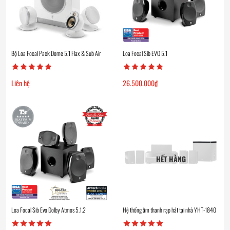
Bộ Loa Focal Pack Dome 5.1 Flax & Sub Air
Loa Focal Sib EVO 5.1
Liên hệ
26.500.000
₫
HẾT HÀNG
Loa Focal Sib Evo Dolby Atmos 5.1.2
Hệ thống âm thanh rạp hát tại nhà YHT-1840