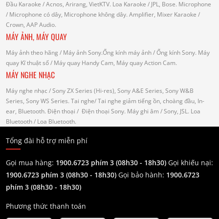
Đầu Karaoke
/ Acnos, Arirang, VietKTV.
Loa Karaoke
/ JPL, Bose.
Microphone
/ Microphone có dây, Microphone không dây.
Amplifier, Mixer Karaoke
/
Crown, AAP Audio.
MÁY ẢNH, MÁY QUAY
Máy ảnh theo hãng
/ Máy ảnh Sony.Ống kính máy ảnh / Ống kính Sony.
Máy
quay Kĩ thuật số
/ Máy quay Handy Cam, Máy quay Action Cam.
MÁY NGHE NHẠC
Máy nghe nhạc
/ Sony ZX Series (Hi-res), Sony A&E Series, Sony W&B
Series, Sony WS Series.
Tai nghe
/ Tai nghe giảm tiếng ồn, choàng đầu, In-
ear, Bluetooth.
Điện thoại
/ Điện thoại Sony.
Máy ghi âm
/ Sony, JSL.
Loa
Bluetooth
/ Loa Bluetooth.
Tổng đài hỗ trợ miễn phí
Gọi mua hàng:
1900.6723 phím 3 (08h30 - 18h30)
Gọi khiếu nại:
1900.6723 phím 3
(08h30 - 18h30)
Gọi bảo hành:
1900.6723
phím 3
(08h30 - 18h30)
Phương thức thanh toán