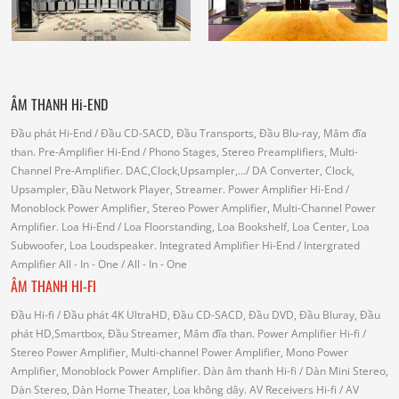
ÂM THANH Hi-END
Đầu phát Hi-End
/ Đầu CD-SACD, Đầu Transports, Đầu Blu-ray, Mâm đĩa
than.
Pre-Amplifier Hi-End
/ Phono Stages, Stereo Preamplifiers, Multi-
Channel Pre-Amplifier.
DAC,Clock,Upsampler,...
/ DA Converter, Clock,
Upsampler, Đầu Network Player, Streamer.
Power Amplifier Hi-End
/
Monoblock Power Amplifier, Stereo Power Amplifier, Multi-Channel Power
Amplifier.
Loa Hi-End
/ Loa Floorstanding, Loa Bookshelf, Loa Center, Loa
Subwoofer, Loa Loudspeaker.
Integrated Amplifier Hi-End
/ Intergrated
Amplifier
All - In - One
/ All - In - One
ÂM THANH HI-FI
Đầu Hi-fi
/ Đầu phát 4K UltraHD, Đầu CD-SACD, Đầu DVD, Đầu Bluray, Đầu
phát HD,Smartbox, Đầu Streamer, Mâm đĩa than.
Power Amplifier Hi-fi
/
Stereo Power Amplifier, Multi-channel Power Amplifier, Mono Power
Amplifier, Monoblock Power Amplifier.
Dàn âm thanh Hi-fi
/ Dàn Mini Stereo,
Dàn Stereo, Dàn Home Theater, Loa không dây.
AV Receivers Hi-fi
/ AV