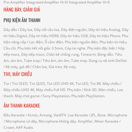
Pre-Amplifier
Integrated Amplifier Hi-fi
/ Integrated Amplifier Hi-fi.
HÀNG BÀY, GIẢM GIÁ
PHỤ KIỆN ÂM THANH
Dây dẫn
/ Dây loa, Dây nối cầu loa, Dây điện nguồn, Dây tín hiệu Analog, Dây
tín hiệu Digital, Dây tín hiệu HDMI, Dây tín hiệu USB, Dây tín hiệu Phono.
Phụ
kiện nâng cấp
/ Lọc điện, Ổ cắm điện, Phụ kiện nguồn điện, Phụ kiện tín hiệu,
Cầu chì, Phụ kiện kết nối giắc 3.5mm, Cáp tai nghe.
Phụ kiện đặc biệt
/ Hộp
tiếp mass, Dây tiếp mass, Chân kê chống rung, Tonearm, Bóng dẫn.
Tiêu
âm, tán âm, Tube trap
/ Tiêu âm, tán âm, Tube trap.
Dụng cụ vệ sinh DeOxit
/
Kệ máy, giá đỡ
/ Chân loa, Giá treo, Kệ máy.
TIVI, MÁY CHIẾU
Tivi
/ Tivi OLED, Tivi QLED, Tivi LED UHD 4K, Tivi LED, Tivi 8K.
Máy chiếu
/
Máy chiếu UHD 4K, Máy chiếu Full HD.
Phụ kiện
/ Kính 3D, Màn chiếu, Loa
thanh.
Máy chơi game
/ Sony Playstation, Phụ kiện PlayStation.
ÂM THANH KARAOKE
Đầu Karaoke
/ Acnos, Arirang, VietKTV.
Loa Karaoke
/ JPL, Bose.
Microphone
/ Microphone có dây, Microphone không dây.
Amplifier, Mixer Karaoke
/
Crown, AAP Audio.