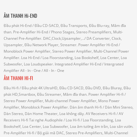
ÂM THANH Hi-END
Đầu phát Hi-End
/ Đầu CD-SACD, Đầu Transports, Đầu Blu-ray, Mâm đĩa
than.
Pre-Amplifier Hi-End
/ Phono Stages, Stereo Preamplifiers, Multi-
Channel Pre-Amplifier.
DAC,Clock,Upsampler,...
/ DA Converter, Clock,
Upsampler, Đầu Network Player, Streamer.
Power Amplifier Hi-End
/
Monoblock Power Amplifier, Stereo Power Amplifier, Multi-Channel Power
Amplifier.
Loa Hi-End
/ Loa Floorstanding, Loa Bookshelf, Loa Center, Loa
Subwoofer, Loa Loudspeaker.
Integrated Amplifier Hi-End
/ Intergrated
Amplifier
All - In - One
/ All - In - One
ÂM THANH HI-FI
Đầu Hi-fi
/ Đầu phát 4K UltraHD, Đầu CD-SACD, Đầu DVD, Đầu Bluray, Đầu
phát HD,Smartbox, Đầu Streamer, Mâm đĩa than.
Power Amplifier Hi-fi
/
Stereo Power Amplifier, Multi-channel Power Amplifier, Mono Power
Amplifier, Monoblock Power Amplifier.
Dàn âm thanh Hi-fi
/ Dàn Mini Stereo,
Dàn Stereo, Dàn Home Theater, Loa không dây.
AV Receivers Hi-fi
/ AV
Receivers Hi-fi
Tai nghe Audiophile
/
Loa Hi-fi
/ Loa Floorstanding, Loa
Bookshelf, Loa Center, Loa Subwoofer, Loa âm tường âm trần, Loa sân vườn.
Pre-Amplifier Hi-fi
/ Bộ giải mã DAC, Stereo Pre-Amplifiers, Multi-Channel