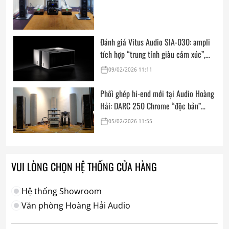
Đánh giá Vitus Audio SIA-030: ampli
tích hợp “trung tính giàu cảm xúc”,
mạnh mẽ và linh hoạt cho nhiều
09/02/2026 11:11
phòng nghe
Phối ghép hi-end mới tại Audio Hoàng
Hải: DARC 250 Chrome “độc bản”
cùng FM Acoustics, Goldmund, Kalista
05/02/2026 11:55
Ultimate SE & Siltech
VUI LÒNG CHỌN HỆ THỐNG CỬA HÀNG
Hệ thống Showroom
Văn phòng Hoàng Hải Audio