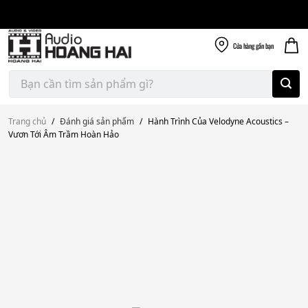
Giao nhanh miễn
Skip
phí
to
300k
content
Cửa hàng
gần bạn
Tìm
kiếm:
Trang chủ
/
Đánh giá sản phẩm
/
Hành Trình Của Velodyne Acoustics –
Vươn Tới Âm Trầm Hoàn Hảo