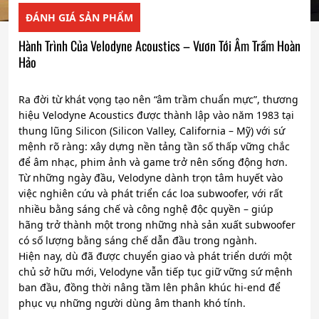
ĐÁNH GIÁ SẢN PHẨM
Hành Trình Của Velodyne Acoustics – Vươn Tới Âm Trầm Hoàn
Hảo
Ra đời từ khát vọng tạo nên “âm trầm chuẩn mực”, thương
hiệu Velodyne Acoustics được thành lập vào năm 1983 tại
thung lũng Silicon (Silicon Valley, California – Mỹ) với sứ
mệnh rõ ràng: xây dựng nền tảng tần số thấp vững chắc
để âm nhạc, phim ảnh và game trở nên sống động hơn.
Từ những ngày đầu, Velodyne dành trọn tâm huyết vào
việc nghiên cứu và phát triển các loa subwoofer, với rất
nhiều bằng sáng chế và công nghệ độc quyền – giúp
hãng trở thành một trong những nhà sản xuất subwoofer
có số lượng bằng sáng chế dẫn đầu trong ngành.
Hiện nay, dù đã được chuyển giao và phát triển dưới một
chủ sở hữu mới, Velodyne vẫn tiếp tục giữ vững sứ mệnh
ban đầu, đồng thời nâng tầm lên phân khúc hi-end để
phục vụ những người dùng âm thanh khó tính.