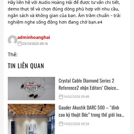
Hãy liên hệ với Audio Hoàng Hải để được tư vấn chi tiết,
demo thực tế và chọn đúng dòng phù hợp với nhu cầu,
ngân sách và không gian của bạn. Âm trầm chuẩn – trải
nghiệm nghe sống động hơn đang chờ bạn.e4
adminhoanghai
23/10/2025 09:16
Thẻ:
TIN LIÊN QUAN
Crystal Cable Diamond Series 2
Reference2 nhận Editors’ Choice
Award: Dedicated Audio 2026 từ The
16/02/2026 09:48
Absolute Sound
Gauder Akustik DARC 500 – “đỉnh
cao kỹ thuật Đức” trong thế giới loa
hi-end tham chiếu
14/02/2026 09:34