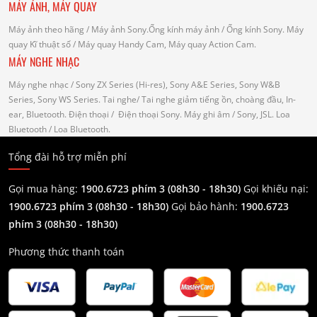
MÁY ẢNH, MÁY QUAY
Máy ảnh theo hãng
/ Máy ảnh Sony.Ống kính máy ảnh / Ống kính Sony.
Máy
quay Kĩ thuật số
/ Máy quay Handy Cam, Máy quay Action Cam.
MÁY NGHE NHẠC
Máy nghe nhạc
/ Sony ZX Series (Hi-res), Sony A&E Series, Sony W&B
Series, Sony WS Series.
Tai nghe
/ Tai nghe giảm tiếng ồn, choàng đầu, In-
ear, Bluetooth.
Điện thoại
/ Điện thoại Sony.
Máy ghi âm
/ Sony, JSL.
Loa
Bluetooth
/ Loa Bluetooth.
Tổng đài hỗ trợ miễn phí
Gọi mua hàng:
1900.6723 phím 3 (08h30 - 18h30)
Gọi khiếu nại:
1900.6723 phím 3
(08h30 - 18h30)
Gọi bảo hành:
1900.6723
phím 3
(08h30 - 18h30)
Phương thức thanh toán