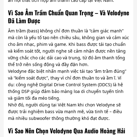
án nội thất tích hợp âm thanh cao cấp tại Việt Nam.
Vì Sao Âm Trầm Chuẩn Quan Trọng – Và Velodyne
Đã Làm Được
Âm trầm (bass) không chỉ đơn thuần là “cảm giác mạnh”
mà còn là yếu tố tạo nên chiều sâu, không gian và cảm xúc
cho âm nhạc, phim và game. Khi bass được tái tạo chuẩn
và kiểm soát tốt, người nghe sẽ cảm nhận được nền tảng
vững chắc cho các dải cao và trung, từ đó âm thanh tổng
thể trở nên sống động và đầy đặn hơn.
Velodyne đặc biệt nhấn mạnh việc tái tạo “âm trầm đúng”
và “kiểm soát được”, thay vì chỉ đơn thuần to và ầm ĩ. Ví
dụ: công nghệ Digital Drive Control System (DDCS) là hệ
thống DSP giúp đảm bảo màng loa di chuyển tuyến tính
và giảm tối đa méo tiếng.
Nhờ đó, người dùng tại Việt Nam khi chọn Velodyne sẽ
được trải nghiệm bass vừa mạnh mẽ, vừa tinh tế – điều
mà nhiều subwoofer thông thường khó đạt được.
Vì Sao Nên Chọn Velodyne Qua Audio Hoàng Hải