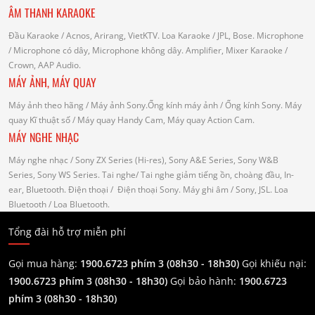
ÂM THANH KARAOKE
Đầu Karaoke
/ Acnos, Arirang, VietKTV.
Loa Karaoke
/ JPL, Bose.
Microphone
/ Microphone có dây, Microphone không dây.
Amplifier, Mixer Karaoke
/
Crown, AAP Audio.
MÁY ẢNH, MÁY QUAY
Máy ảnh theo hãng
/ Máy ảnh Sony.Ống kính máy ảnh / Ống kính Sony.
Máy
quay Kĩ thuật số
/ Máy quay Handy Cam, Máy quay Action Cam.
MÁY NGHE NHẠC
Máy nghe nhạc
/ Sony ZX Series (Hi-res), Sony A&E Series, Sony W&B
Series, Sony WS Series.
Tai nghe
/ Tai nghe giảm tiếng ồn, choàng đầu, In-
ear, Bluetooth.
Điện thoại
/ Điện thoại Sony.
Máy ghi âm
/ Sony, JSL.
Loa
Bluetooth
/ Loa Bluetooth.
Tổng đài hỗ trợ miễn phí
Gọi mua hàng:
1900.6723 phím 3 (08h30 - 18h30)
Gọi khiếu nại:
1900.6723 phím 3
(08h30 - 18h30)
Gọi bảo hành:
1900.6723
phím 3
(08h30 - 18h30)