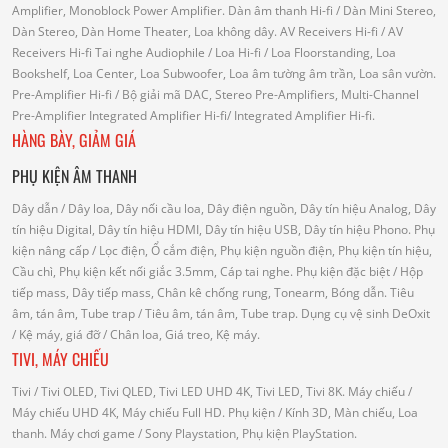
Amplifier, Monoblock Power Amplifier.
Dàn âm thanh Hi-fi
/ Dàn Mini Stereo,
Dàn Stereo, Dàn Home Theater, Loa không dây.
AV Receivers Hi-fi
/ AV
Receivers Hi-fi
Tai nghe Audiophile
/
Loa Hi-fi
/ Loa Floorstanding, Loa
Bookshelf, Loa Center, Loa Subwoofer, Loa âm tường âm trần, Loa sân vườn.
Pre-Amplifier Hi-fi
/ Bộ giải mã DAC, Stereo Pre-Amplifiers, Multi-Channel
Pre-Amplifier
Integrated Amplifier Hi-fi
/ Integrated Amplifier Hi-fi.
HÀNG BÀY, GIẢM GIÁ
PHỤ KIỆN ÂM THANH
Dây dẫn
/ Dây loa, Dây nối cầu loa, Dây điện nguồn, Dây tín hiệu Analog, Dây
tín hiệu Digital, Dây tín hiệu HDMI, Dây tín hiệu USB, Dây tín hiệu Phono.
Phụ
kiện nâng cấp
/ Lọc điện, Ổ cắm điện, Phụ kiện nguồn điện, Phụ kiện tín hiệu,
Cầu chì, Phụ kiện kết nối giắc 3.5mm, Cáp tai nghe.
Phụ kiện đặc biệt
/ Hộp
tiếp mass, Dây tiếp mass, Chân kê chống rung, Tonearm, Bóng dẫn.
Tiêu
âm, tán âm, Tube trap
/ Tiêu âm, tán âm, Tube trap.
Dụng cụ vệ sinh DeOxit
/
Kệ máy, giá đỡ
/ Chân loa, Giá treo, Kệ máy.
TIVI, MÁY CHIẾU
Tivi
/ Tivi OLED, Tivi QLED, Tivi LED UHD 4K, Tivi LED, Tivi 8K.
Máy chiếu
/
Máy chiếu UHD 4K, Máy chiếu Full HD.
Phụ kiện
/ Kính 3D, Màn chiếu, Loa
thanh.
Máy chơi game
/ Sony Playstation, Phụ kiện PlayStation.