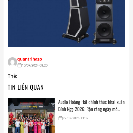
quantrihazo
10/07/2024 08:20
Thẻ:
TIN LIÊN QUAN
Audio Hoàng Hải chính thức khai xuân
Bính Ngọ 2026: Rộn ràng ngày mở
cửa, trọn vẹn lời chúc đầu năm
22/02/2026 13:32