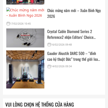
Chúc mừng năm mới – Xuân Bính Ngọ
2026
17/02/2026 10:45
Crystal Cable Diamond Series 2
Reference2 nhận Editors’ Choice
Award: Dedicated Audio 2026 từ The
16/02/2026 09:48
Absolute Sound
Gauder Akustik DARC 500 – “đỉnh
cao kỹ thuật Đức” trong thế giới loa
hi-end tham chiếu
14/02/2026 09:34
VUI LÒNG CHỌN HỆ THỐNG CỬA HÀNG