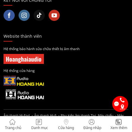
KẾT NỐI VỚI CHÚNG TÔI
Website thành viên
Hệ thống bảo hành sửa chữa thiết bị âm thanh
Hệ thống cửa hàng
Âm thanh Hi-End
–
Âm thanh Hi-fi
–
Phụ kiện âm thanh
Tivi, Máy chiếu
-
Máy
ảnh
-
Điện thoại Sony
Trang chủ
Danh mục
Cửa hàng
Đăng nhập
Xem thêm
Âm thanh Hi-End
–
Âm thanh Hi-fi
–
Phụ kiện âm thanh
Tivi, Máy chiếu
-
Máy