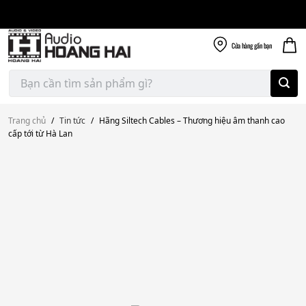
Giao nhanh miễn
Skip
phí
to
300k
content
Cửa hàng
gần bạn
Tìm
kiếm:
Trang chủ
/
Tin tức
/
Hãng Siltech Cables – Thương hiệu âm thanh cao
cấp tới từ Hà Lan