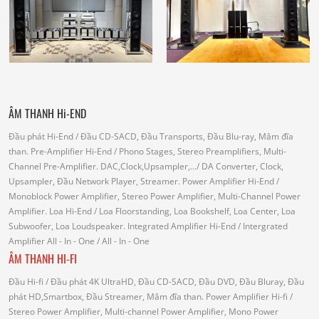
ÂM THANH Hi-END
Đầu phát Hi-End
/ Đầu CD-SACD, Đầu Transports, Đầu Blu-ray, Mâm đĩa
than.
Pre-Amplifier Hi-End
/ Phono Stages, Stereo Preamplifiers, Multi-
Channel Pre-Amplifier.
DAC,Clock,Upsampler,...
/ DA Converter, Clock,
Upsampler, Đầu Network Player, Streamer.
Power Amplifier Hi-End
/
Monoblock Power Amplifier, Stereo Power Amplifier, Multi-Channel Power
Amplifier.
Loa Hi-End
/ Loa Floorstanding, Loa Bookshelf, Loa Center, Loa
Subwoofer, Loa Loudspeaker.
Integrated Amplifier Hi-End
/ Intergrated
Amplifier
All - In - One
/ All - In - One
ÂM THANH HI-FI
Đầu Hi-fi
/ Đầu phát 4K UltraHD, Đầu CD-SACD, Đầu DVD, Đầu Bluray, Đầu
phát HD,Smartbox, Đầu Streamer, Mâm đĩa than.
Power Amplifier Hi-fi
/
Stereo Power Amplifier, Multi-channel Power Amplifier, Mono Power