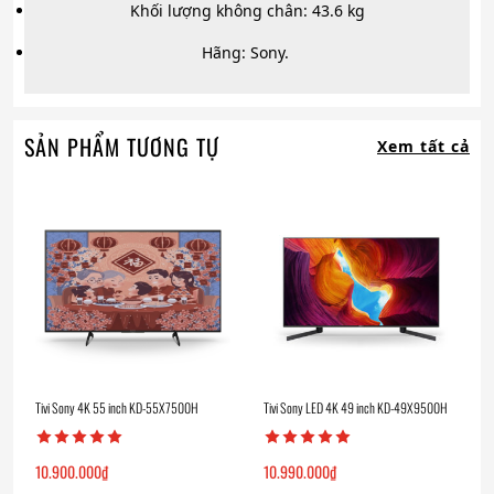
Khối lượng không chân: 43.6 kg
Hãng: Sony.
SẢN PHẨM TƯƠNG TỰ
Xem tất cả
Tivi Sony 4K 55 inch KD-55X7500H
Tivi Sony LED 4K 49 inch KD-49X9500H
10.900.000
₫
10.990.000
₫