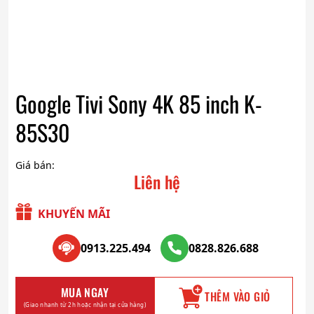
Google Tivi Sony 4K 85 inch K-
85S30
Giá bán:
Liên hệ
KHUYẾN MÃI
0913.225.494
0828.826.688
MUA NGAY
THÊM VÀO GIỎ
(Giao nhanh từ 2h hoặc nhận tại cửa hàng)