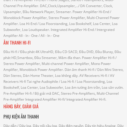
Channel Pre-Amplifier.
DAC,Clock,Upsampler,...
/ DA Converter, Clock,
Upsampler, Đầu Network Player, Streamer.
Power Amplifier Hi-End
/
Monoblock Power Amplifier, Stereo Power Amplifier, Multi-Channel Power
Amplifier.
Loa Hi-End
/ Loa Floorstanding, Loa Bookshelf, Loa Center, Loa
Subwoofer, Loa Loudspeaker.
Integrated Amplifier Hi-End
/ Intergrated
Amplifier
All - In - One
/ All - In - One
ÂM THANH HI-FI
Đầu Hi-fi
/ Đầu phát 4K UltraHD, Đầu CD-SACD, Đầu DVD, Đầu Bluray, Đầu
phát HD,Smartbox, Đầu Streamer, Mâm đĩa than.
Power Amplifier Hi-fi
/
Stereo Power Amplifier, Multi-channel Power Amplifier, Mono Power
Amplifier, Monoblock Power Amplifier.
Dàn âm thanh Hi-fi
/ Dàn Mini Stereo,
Dàn Stereo, Dàn Home Theater, Loa không dây.
AV Receivers Hi-fi
/ AV
Receivers Hi-fi
Tai nghe Audiophile
/
Loa Hi-fi
/ Loa Floorstanding, Loa
Bookshelf, Loa Center, Loa Subwoofer, Loa âm tường âm trần, Loa sân vườn.
Pre-Amplifier Hi-fi
/ Bộ giải mã DAC, Stereo Pre-Amplifiers, Multi-Channel
Pre-Amplifier
Integrated Amplifier Hi-fi
/ Integrated Amplifier Hi-fi.
HÀNG BÀY, GIẢM GIÁ
PHỤ KIỆN ÂM THANH
Dây dẫn
/ Dây loa, Dây nối cầu loa, Dây điện nguồn, Dây tín hiệu Analog, Dây