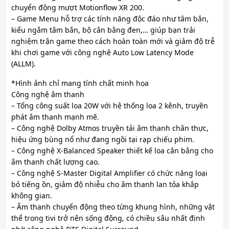
chuyển động mượt Motionflow XR 200.
– Game Menu hỗ trợ các tính năng độc đáo như tâm bắn,
kiểu ngắm tâm bắn, bộ cân bằng đen,… giúp bạn trải
nghiệm trận game theo cách hoàn toàn mới và giảm độ trễ
khi chơi game với công nghệ Auto Low Latency Mode
(ALLM).
*Hình ảnh chỉ mang tính chất minh họa
Công nghệ âm thanh
– Tổng công suất loa 20W với hệ thống loa 2 kênh, truyền
phát âm thanh mạnh mẽ.
– Công nghệ Dolby Atmos truyền tải âm thanh chân thực,
hiệu ứng bùng nổ như đang ngồi tại rạp chiếu phim.
– Công nghệ X-Balanced Speaker thiết kế loa cân bằng cho
âm thanh chất lượng cao.
– Công nghệ S-Master Digital Amplifier có chức năng loại
bỏ tiếng ồn, giảm độ nhiễu cho âm thanh lan tỏa khắp
không gian.
– Âm thanh chuyển động theo từng khung hình, những vật
thể trong tivi trở nên sống động, có chiều sâu nhất định