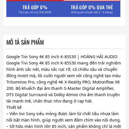
TRẢ GÓP 0%
TRẢ GÓP 0% QUA THẺ
Trả trước chỉ từ 2.000.000đ
(Không phí chuyển đổi 3 - 6 tháng)
MÔ TẢ SẢN PHẨM
Google Tivi Sony 4K 85 inch K-85S30 | HOÀNG HẢI AUDIO
Google Tivi Sony 4K 85 inch K-85S30 mang đến trải nghiệm
hình ảnh sắc nét, màu sắc rực rỡ, có chiều sâu và chuyển
động mượt mà, lôi cuốn người xem với công nghệ tạo màu
Triluminos Pro, công nghệ 4K X-Reality PRO, Motionflow XR
200. Bộ khuếch đại âm thanh S-Master Digital Amplifier,
DTS Digital Surround và Dolby Atmos cho âm thanh truyền
tải mạnh mẽ, chân thực như đang ở rạp hát.
Thiết kế
– Viền tivi Sony siêu mỏng được làm từ chất liệu nhựa làm
nổi bật màn hình, giúp người xem đắm chìm vào nội dung.
– Sỡ hữu màn hình lớn 85 inch, sản phẩm không chỉ là một