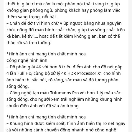
thiết bị giải trí mà còn là một phần nội thất trang trí giúp
không gian phòng ngủ, phòng khách hay phòng làm việc
thêm sang trọng, nổi bật.
– Chân đế đỡ tivi hình chữ V úp ngược bằng nhựa nguyên
khối, nâng đỡ màn hình chắc chắn, giúp tivi vững chắc trên
kệ bàn, kệ tivi,… hoặc để tiết kiệm không gian, bạn có thể
tháo rời và treo tường.
*Hình ảnh chỉ mang tính chất minh họa
Công nghệ hình ảnh
– Độ phân giải 4K với hơn 8 triệu điểm ảnh cho độ nét gấp
4 lần Full HD, cùng bộ xử lý 4K HDR Processor X1 cho hình
ảnh hiển thị sắc nét, rõ ràng, sắc màu và độ tương phản
sống động.
– Công nghệ tạo màu Triluminos Pro với hơn 1 tỷ màu sắc
sống động, cho người xem trải nghiệm những khung hình
chuẩn điện ảnh với độ sâu ấn tượng.
*Hình ảnh chỉ mang tính chất minh họa
– Khung hình được kiểm soát, hình ảnh hiển thị rõ nét ngay
cả với những cảnh chuyển động nhanh nhờ công nghệ