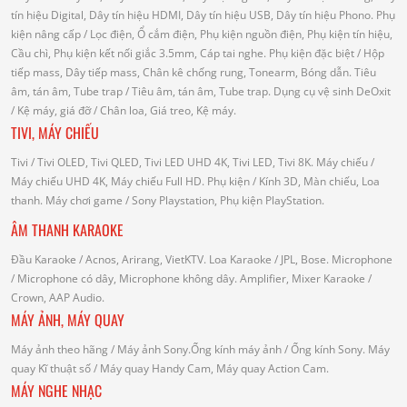
tín hiệu Digital, Dây tín hiệu HDMI, Dây tín hiệu USB, Dây tín hiệu Phono.
Phụ
kiện nâng cấp
/ Lọc điện, Ổ cắm điện, Phụ kiện nguồn điện, Phụ kiện tín hiệu,
Cầu chì, Phụ kiện kết nối giắc 3.5mm, Cáp tai nghe.
Phụ kiện đặc biệt
/ Hộp
tiếp mass, Dây tiếp mass, Chân kê chống rung, Tonearm, Bóng dẫn.
Tiêu
âm, tán âm, Tube trap
/ Tiêu âm, tán âm, Tube trap.
Dụng cụ vệ sinh DeOxit
/
Kệ máy, giá đỡ
/ Chân loa, Giá treo, Kệ máy.
TIVI, MÁY CHIẾU
Tivi
/ Tivi OLED, Tivi QLED, Tivi LED UHD 4K, Tivi LED, Tivi 8K.
Máy chiếu
/
Máy chiếu UHD 4K, Máy chiếu Full HD.
Phụ kiện
/ Kính 3D, Màn chiếu, Loa
thanh.
Máy chơi game
/ Sony Playstation, Phụ kiện PlayStation.
ÂM THANH KARAOKE
Đầu Karaoke
/ Acnos, Arirang, VietKTV.
Loa Karaoke
/ JPL, Bose.
Microphone
/ Microphone có dây, Microphone không dây.
Amplifier, Mixer Karaoke
/
Crown, AAP Audio.
MÁY ẢNH, MÁY QUAY
Máy ảnh theo hãng
/ Máy ảnh Sony.Ống kính máy ảnh / Ống kính Sony.
Máy
quay Kĩ thuật số
/ Máy quay Handy Cam, Máy quay Action Cam.
MÁY NGHE NHẠC