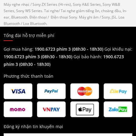
Máy nghe nhạc
/ Sony ZX Series (Hi-res), Sony A&E Series, Sony W&B
Series, Sony WS Series.
Tai nghe
/ Tai nghe giảm tiếng ồn, choàng đầu, In-
ear, Bluetooth.
Điện thoại
/ Điện thoại Sony.
Máy ghi âm
/ Sony, JSL.
Loa
Bluetooth
/ Loa Bluetooth.
Tổng đài hỗ trợ miễn phí
Gọi mua hàng:
1900.6723 phím 3 (08h30 - 18h30)
Gọi khiếu nại:
1900.6723 phím 3
(08h30 - 18h30)
Gọi bảo hành:
1900.6723
phím 3
(08h30 - 18h30)
Phương thức thanh toán
Đăng ký nhận tin khuyến mại