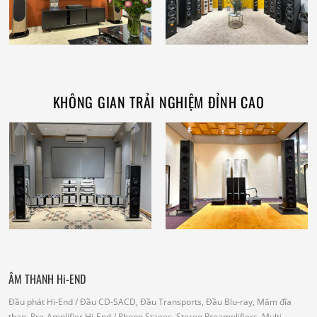
KHÔNG GIAN TRẢI NGHIỆM ĐỈNH CAO
ÂM THANH Hi-END
Đầu phát Hi-End
/ Đầu CD-SACD, Đầu Transports, Đầu Blu-ray, Mâm đĩa
than.
Pre-Amplifier Hi-End
/ Phono Stages, Stereo Preamplifiers, Multi-