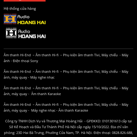
Hệ thống cửa hàng
Âm thanh Hi-End
–
Âm thanh Hi-fi
–
Phụ kiện âm thanh
Tivi, Máy chiếu
-
Máy
ảnh
-
Điện thoại Sony
Âm thanh Hi-End
–
Âm thanh Hi-fi
–
Phụ kiện âm thanh
Tivi, Máy chiếu
-
Máy
ảnh, máy quay
-
Máy nghe nhạc
Âm thanh Hi-End
–
Âm thanh Hi-fi
–
Phụ kiện âm thanh
Tivi, Máy chiếu
-
Máy
ảnh, máy quay
-
Âm thanh Karaoke
Âm thanh Hi-End
–
Âm thanh Hi-fi
–
Phụ kiện âm thanh
Tivi, Máy chiếu
-
Máy
ảnh, máy quay
-
Máy nghe nhạc
-
Âm thanh Karaoke
Công ty TNHH Dịch Vụ và Thương Mại Hoàng Hải - GPĐKKD: 0101301613 cấp tại
Sở Kế Hoạch và Đầu Tư Thành Phố Hà Nội cấp ngày 15/10/2022. Địa chỉ văn
phòng: 23D Hai Bà Trưng, Phường Cửa Nam, TP. Hà Nội. Điện thoại: 0828.826.688,