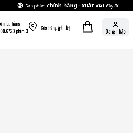
chính hãng - xuất VAT
Sản phẩm
đầy đủ
ọi mua hàng
gần bạn
Cửa hàng
900.6723 phím 3
Đăng nhập