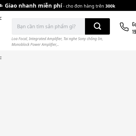
Giao nhanh miễn phí
- cho đơn hàng trên
300k
c
Tìm
G
kiếm:
1
Loa Focal
,
Integrated Amplifier
,
Tai nghe Sony chống ồn
,
Monoblock Power Amplifier,..
F