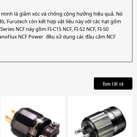
g minh là giảm xóc và chống cộng hưởng hiệu quả. Nó
đó, Furutech còn kết hợp vật liệu này với các hạt gốm
eries NCF này gồm FI-C15 NCF, FI-52 NCF, FI-50
, NanoFlux NCF Power đều sử dụng các đầu cắm NCF
Xem tất cả