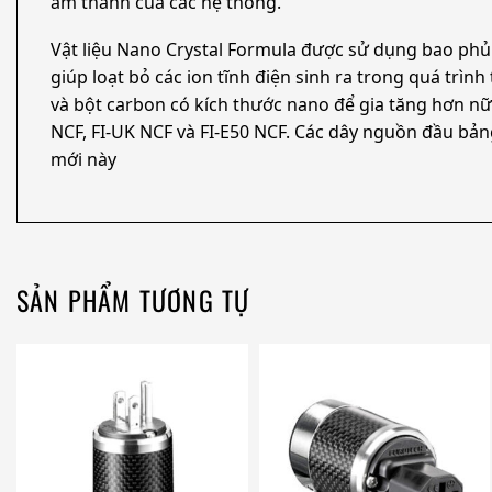
âm thanh của các hệ thống.
Vật liệu Nano Crystal Formula được sử dụng bao phủ
giúp loạt bỏ các ion tĩnh điện sinh ra trong quá trìn
và bột carbon có kích thước nano để gia tăng hơn nữ
NCF, FI-UK NCF và FI-E50 NCF. Các dây nguồn đầu bả
mới này
SẢN PHẨM TƯƠNG TỰ