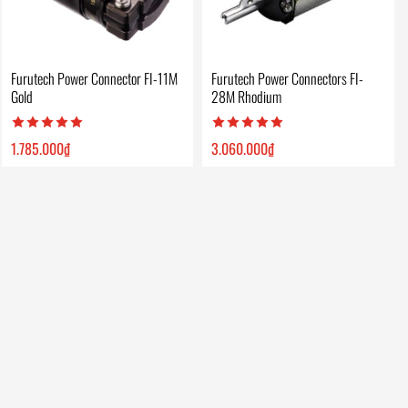
Furutech Power Connector FI-11M
Furutech Power Connectors FI-
Gold
28M Rhodium
1.785.000
₫
3.060.000
₫