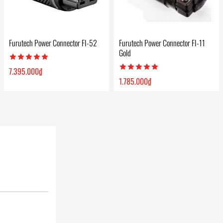
Furutech Power Connector FI-52
Furutech Power Connector FI-11
Gold
7.395.000
₫
1.785.000
₫