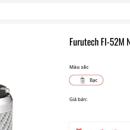
Furutech FI-52M 
Màu sắc
Bạc
Giá bán: