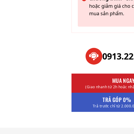
hoặc giảm giá cho c
mua sản phẩm.
0913.2
MUA NGA
(Giao nhanh từ 2h hoặc nhậ
TRẢ GÓP 0%
Trả trước chỉ từ 2.000.