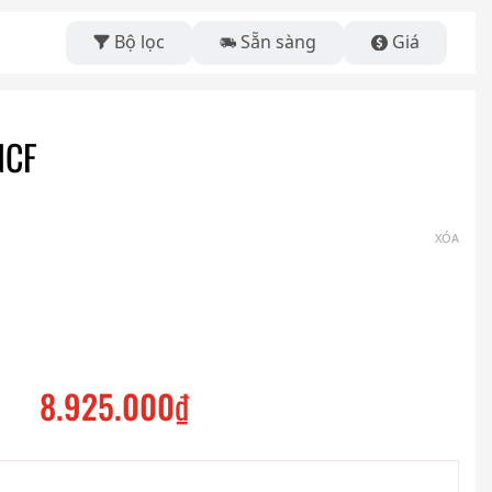
Bộ lọc
Sẵn sàng
Giá
NCF
XÓA
8.925.000
₫