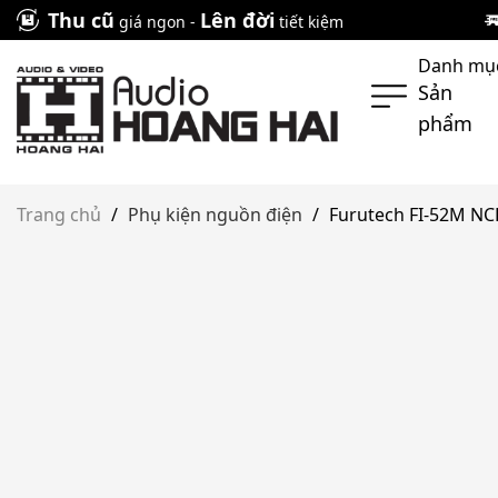
Skip
Thu cũ
Lên đời
giá ngon -
tiết kiệm
to
Danh mụ
content
Sản
phẩm
Trang chủ
/
Phụ kiện nguồn điện
/
Furutech FI-52M NC