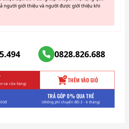
ả người giới thiệu và người được giới thiệu khi
25.494
0828.826.688
Y
THÊM VÀO GIỎ
n tại cửa hàng)
TRẢ GÓP 0% QUA THẺ
000đ
(Không phí chuyển đổi 3 - 6 tháng)