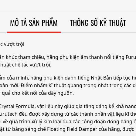
MÔ TẢ SẢN PHẨM
THÔNG SỐ KỸ THUẬT
c vượt trội
ân khúc tham chiếu, hãng phụ kiện âm thanh nổi tiếng Fur
uật chế tác vượt trội.
ẩm của mình, hãng phụ kiện danh tiếng Nhật Bản tiếp tục 
oàn mới. Điểm nhấm kĩ thuật quang trong nhất trong các đ
ệu quả cho kết nối của dây nguồn.
Crystal Formula, vật liệu này giúp gia tăng đáng kể khả nă
urutech đều được xây dựng từ các thành phần vật liệu kĩ t
i về quá trình xử lý kim loại qua các công đoạn đóng băng ở
ật từ bằng sáng chế Floating Field Damper của hãng, được ph