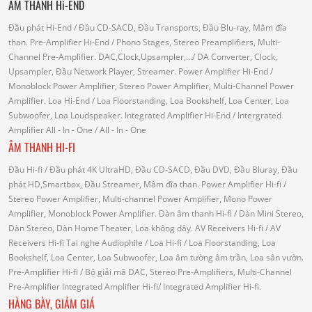
ÂM THANH Hi-END
Đầu phát Hi-End
/ Đầu CD-SACD, Đầu Transports, Đầu Blu-ray, Mâm đĩa
than.
Pre-Amplifier Hi-End
/ Phono Stages, Stereo Preamplifiers, Multi-
Channel Pre-Amplifier.
DAC,Clock,Upsampler,...
/ DA Converter, Clock,
Upsampler, Đầu Network Player, Streamer.
Power Amplifier Hi-End
/
Monoblock Power Amplifier, Stereo Power Amplifier, Multi-Channel Power
Amplifier.
Loa Hi-End
/ Loa Floorstanding, Loa Bookshelf, Loa Center, Loa
Subwoofer, Loa Loudspeaker.
Integrated Amplifier Hi-End
/ Intergrated
Amplifier
All - In - One
/ All - In - One
ÂM THANH HI-FI
Đầu Hi-fi
/ Đầu phát 4K UltraHD, Đầu CD-SACD, Đầu DVD, Đầu Bluray, Đầu
phát HD,Smartbox, Đầu Streamer, Mâm đĩa than.
Power Amplifier Hi-fi
/
Stereo Power Amplifier, Multi-channel Power Amplifier, Mono Power
Amplifier, Monoblock Power Amplifier.
Dàn âm thanh Hi-fi
/ Dàn Mini Stereo,
Dàn Stereo, Dàn Home Theater, Loa không dây.
AV Receivers Hi-fi
/ AV
Receivers Hi-fi
Tai nghe Audiophile
/
Loa Hi-fi
/ Loa Floorstanding, Loa
Bookshelf, Loa Center, Loa Subwoofer, Loa âm tường âm trần, Loa sân vườn.
Pre-Amplifier Hi-fi
/ Bộ giải mã DAC, Stereo Pre-Amplifiers, Multi-Channel
Pre-Amplifier
Integrated Amplifier Hi-fi
/ Integrated Amplifier Hi-fi.
HÀNG BÀY, GIẢM GIÁ