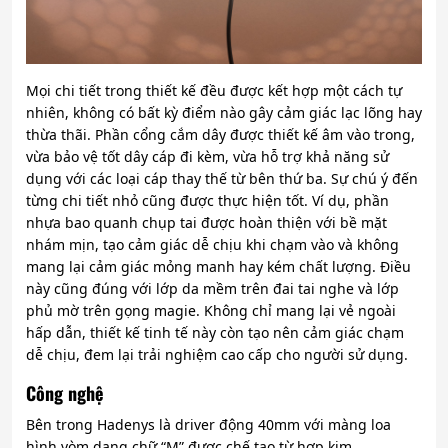
Mọi chi tiết trong thiết kế đều được kết hợp một cách tự
nhiên, không có bất kỳ điểm nào gây cảm giác lạc lõng hay
thừa thãi. Phần cổng cắm dây được thiết kế âm vào trong,
vừa bảo vệ tốt dây cáp đi kèm, vừa hỗ trợ khả năng sử
dụng với các loại cáp thay thế từ bên thứ ba.
Sự chú ý đến
từng chi tiết nhỏ cũng được thực hiện tốt. Ví dụ, phần
nhựa bao quanh chụp tai được hoàn thiện với bề mặt
nhám mịn, tạo cảm giác dễ chịu khi chạm vào và không
mang lại cảm giác mỏng manh hay kém chất lượng.
Điều
này cũng đúng với lớp da mềm trên đai tai nghe và lớp
phủ mờ trên gọng magie. Không chỉ mang lại vẻ ngoài
hấp dẫn, thiết kế tinh tế này còn tạo nên cảm giác chạm
dễ chịu, đem lại trải nghiệm cao cấp cho người sử dụng.
Công nghệ
Bên trong Hadenys là driver động 40mm với màng loa
hình vòm dạng chữ “M” được chế tạo từ hợp kim