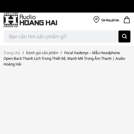
Giao nhanh miễn
Skip
phí
to
300k
content
Cửa hàng
gần bạn
Tìm
kiếm:
Trang chủ
/
Đánh giá sản phẩm
/
Focal Hadenys – Mẫu Headphone
Open-Back Thanh Lịch Trong Thiết Kế, Mạnh Mẽ Trong Âm Thanh | Audio
Hoàng Hải