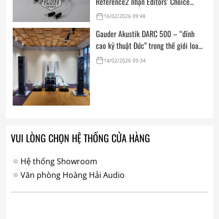
Reference2 nhận Editors’ Choice
Award: Dedicated Audio 2026 từ The
16/02/2026 09:48
Absolute Sound
Gauder Akustik DARC 500 – “đỉnh
cao kỹ thuật Đức” trong thế giới loa
hi-end tham chiếu
14/02/2026 09:34
VUI LÒNG CHỌN HỆ THỐNG CỬA HÀNG
Hệ thống Showroom
Văn phòng Hoàng Hải Audio