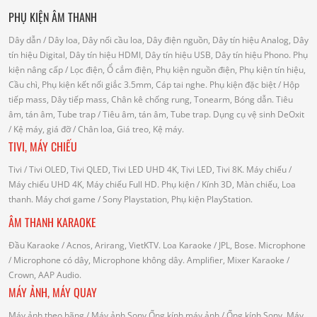
PHỤ KIỆN ÂM THANH
Dây dẫn
/ Dây loa, Dây nối cầu loa, Dây điện nguồn, Dây tín hiệu Analog, Dây
tín hiệu Digital, Dây tín hiệu HDMI, Dây tín hiệu USB, Dây tín hiệu Phono.
Phụ
kiện nâng cấp
/ Lọc điện, Ổ cắm điện, Phụ kiện nguồn điện, Phụ kiện tín hiệu,
Cầu chì, Phụ kiện kết nối giắc 3.5mm, Cáp tai nghe.
Phụ kiện đặc biệt
/ Hộp
tiếp mass, Dây tiếp mass, Chân kê chống rung, Tonearm, Bóng dẫn.
Tiêu
âm, tán âm, Tube trap
/ Tiêu âm, tán âm, Tube trap.
Dụng cụ vệ sinh DeOxit
/
Kệ máy, giá đỡ
/ Chân loa, Giá treo, Kệ máy.
TIVI, MÁY CHIẾU
Tivi
/ Tivi OLED, Tivi QLED, Tivi LED UHD 4K, Tivi LED, Tivi 8K.
Máy chiếu
/
Máy chiếu UHD 4K, Máy chiếu Full HD.
Phụ kiện
/ Kính 3D, Màn chiếu, Loa
thanh.
Máy chơi game
/ Sony Playstation, Phụ kiện PlayStation.
ÂM THANH KARAOKE
Đầu Karaoke
/ Acnos, Arirang, VietKTV.
Loa Karaoke
/ JPL, Bose.
Microphone
/ Microphone có dây, Microphone không dây.
Amplifier, Mixer Karaoke
/
Crown, AAP Audio.
MÁY ẢNH, MÁY QUAY
Máy ảnh theo hãng
/ Máy ảnh Sony.Ống kính máy ảnh / Ống kính Sony.
Máy