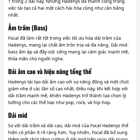
1 trong 2 dải này. Nhưng Hadenys đã thành công trong
việc tái tạo cả hai một cách hài hòa cũng như cân bằng
nhất.
Âm trầm (Bass)
Focal đã làm rất tốt trong việc tối ưu hóa dải trầm của
Hadenys, mang lại chất âm tròn trịa và đa năng
. Dải mid-
bass ấm áp và đầy sức sống mang lại cảm giác mạnh mẽ,
thỏa mãn cho người nghe.
Dải âm cao và hiệu năng tổng thể
Hadenys tái tạo dải âm cao với sự năng động và một chút
giảm nhẹ ở các tần số cao nhất. Điều này, khi kết hợp với
dải trầm mạnh mẽ, khiến Hadenys trở thành lựa chọn lý
tưởng cho các thể loại như pop, rock, và hip-hop.
Dải mid
So với dải trầm và dải cao, dải mid của Focal Hadenys thể
hiện có phần ít rõ ràng hơn. Tuy nhiên, Focal đã bổ sung
thêm một chút tăng cường ở dải mid trên giúp dải trung