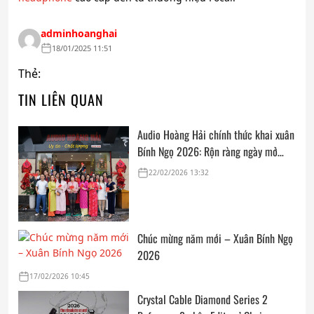
adminhoanghai
18/01/2025 11:51
Thẻ:
TIN LIÊN QUAN
Audio Hoàng Hải chính thức khai xuân
Bính Ngọ 2026: Rộn ràng ngày mở
cửa, trọn vẹn lời chúc đầu năm
22/02/2026 13:32
Chúc mừng năm mới – Xuân Bính Ngọ
2026
17/02/2026 10:45
Crystal Cable Diamond Series 2