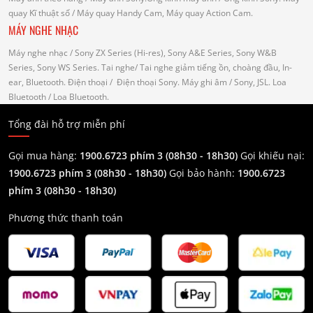
quay Kĩ thuật số
/ Máy quay Handy Cam, Máy quay Action Cam.
MÁY NGHE NHẠC
Máy nghe nhạc
/ Sony ZX Series (Hi-res), Sony A&E Series, Sony W&B
Series, Sony WS Series.
Tai nghe
/ Tai nghe giảm tiếng ồn, choàng đầu, In-
ear, Bluetooth.
Điện thoại
/ Điện thoại Sony.
Máy ghi âm
/ Sony, JSL.
Loa
Bluetooth
/ Loa Bluetooth.
Tổng đài hỗ trợ miễn phí
Gọi mua hàng:
1900.6723 phím 3 (08h30 - 18h30)
Gọi khiếu nại:
1900.6723 phím 3
(08h30 - 18h30)
Gọi bảo hành:
1900.6723
phím 3
(08h30 - 18h30)
Phương thức thanh toán